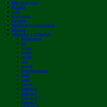
Kĺby, svaly, kosti
Klobaňa
Koža
Krvný cukor
Kurkuma
Menštruácia a menopauza
Migréna
MINERÁLY + VITAMÍNY
Antioxidanty
Bor
Chróm
Fosfor
Horčík
Jód
Kremík
Kyselina listová
Meď
Selén
Vápnik
Vitamín A
Vitamín C
Vitamín D
Vitamín E