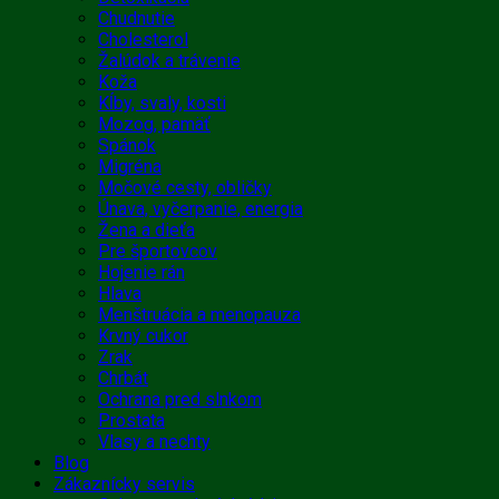
Chudnutie
Cholesterol
Žalúdok a trávenie
Koža
Kĺby, svaly, kosti
Mozog, pamäť
Spánok
Migréna
Močové cesty, obličky
Únava, vyčerpanie, energia
Žena a dieťa
Pre športovcov
Hojenie rán
Hlava
Menštruácia a menopauza
Krvný cukor
Zrak
Chrbát
Ochrana pred slnkom
Prostata
Vlasy a nechty
Blog
Zákaznícky servis