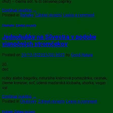
chuť) – čierna soľ, ½ čl červenej papriky
Continue reading
→
Posted in
Raňajky
,
Zdravé recepty
Leave a comment
Chuťovky
,
Zdravé recepty
Jednohubky na Silvestra v podobe
vianočných stromčekov
Posted on
20/12/2022
23/02/2023
by
Good Nature
20
dec
rožky alebo bagetky, naturálna krémová pomazánka, cesnak,
čierne korenie, soľ, údená maďarská klobaňa, uhorka, vegan
syr
Continue reading
→
Posted in
Chuťovky
,
Zdravé recepty
Leave a comment
Polievky
,
Zdravé recepty