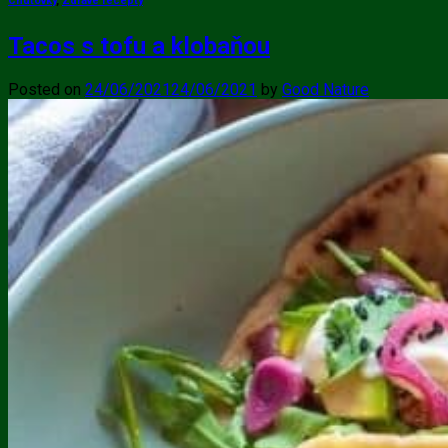
Chuťovky
,
Zdravé recepty
Tacos s tofu a klobaňou
Posted on
24/06/2021
24/06/2021
by
Good Nature