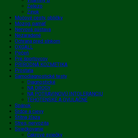
Vitamíny B
Zelezo
Zinok
Močové cesty, obličky
Mozog, pamäť
Nervová sústava
Nezaradené
Ochrana pred slnkom
OXGALL
Pečeň
Pre športovcov
PRÍRODNÁ KOZMETIKA
Prostata
Samodiagnostické testy
Diagnostické
NA DROGY
NA POTRAVINOVÚ INTOLERANCIU
TEHOTENSKÉ A OVULAČNÉ
Spánok
Srdce a cievy
Štítna žľaza
Stres, nervozita
Sviečkovanie
Čakrové sviečky