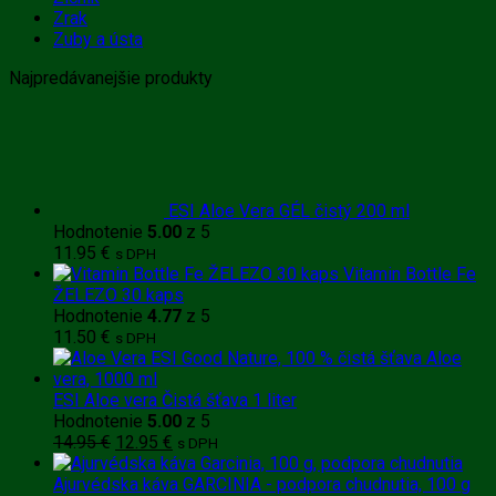
Zrak
Zuby a ústa
Najpredávanejšie produkty
ESI Aloe Vera GÉL čistý 200 ml
Hodnotenie
5.00
z 5
11.95
€
s DPH
Vitamin Bottle Fe
ŽELEZO 30 kaps
Hodnotenie
4.77
z 5
11.50
€
s DPH
ESI Aloe vera Čistá šťava 1 liter
Hodnotenie
5.00
z 5
Pôvodná
Aktuálna
14.95
€
12.95
€
s DPH
cena
cena
bola:
je:
Ajurvédska káva GARCINIA - podpora chudnutia, 100 g