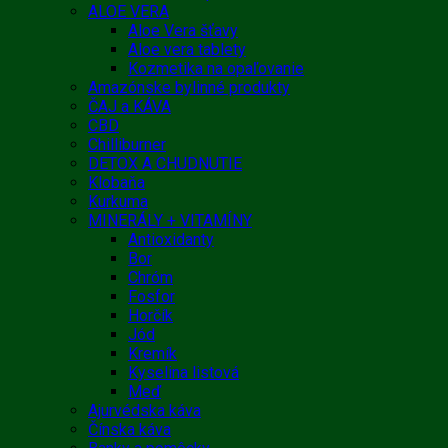
ALOE VERA
Aloe Vera šťavy
Aloe vera tablety
Kozmetika na opaľovanie
Amazónske bylinné produkty
ČAJ a KÁVA
CBD
Chilliburner
DETOX A CHUDNUTIE
Klobaňa
Kurkuma
MINERÁLY + VITAMÍNY
Antioxidanty
Bor
Chróm
Fosfor
Horčík
Jód
Kremík
Kyselina listová
Meď
Ajurvédska káva
Čínska káva