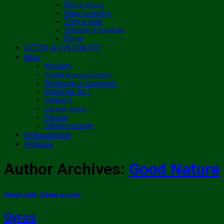
Štítna žľaza
Vlasy a nechty
Zuby a ústa
Žalúdok a trávenie
Žlčník
DETOX A CHUDNUTIE
Blog
Aktuality
Intolerancia potravín
Chudnutie s rozumom
Vedeli ste že ?
VitaBerin
Zdravé črevo
Zdravie
Zdravé recepty
Veľkoobchod
Klobaňa
Author Archives:
Good Nature
Hlavné jedlá
,
Zdravé recepty
Gyros