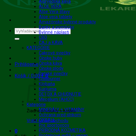
Ajurvédska káva
ALOE VERA
Aloe Vera šťavy
Aloe vera tablety
Amazónske bylinné produkty
Banky a pomôcky
Hľadať:
Bylinné náplasti
CBD
ČAJ a KÁVA
KATEGÓRIE
Čakrové sviečky
Čínske huby
Čínska káva
Prihlásenie
Čínske plody
Detské sviečky
Košík /
0.00
€
0
Chilliburner
Klobaňa
Kurkuma
DETOX A CHUDNUTIE
Mecelium (AHCC)
Kategórie
MINERÁLY + VITAMÍNY
Žiadne produkty v košíku.
Ochrana pred slnkom
OXGALL
Vrátiť sa do obchodu
Pre športovcov
PRÍRODNÁ KOZMETIKA
0
Proteínové jedlá – vegan