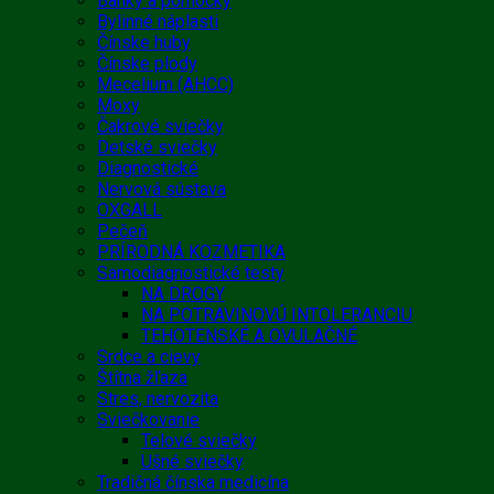
Banky a pomôcky
Bylinné náplasti
Čínske huby
Čínske plody
Mecelium (AHCC)
Moxy
Čakrové sviečky
Detské sviečky
Diagnostické
Nervová sústava
OXGALL
Pečeň
PRÍRODNÁ KOZMETIKA
Samodiagnostické testy
NA DROGY
NA POTRAVINOVÚ INTOLERANCIU
TEHOTENSKÉ A OVULAČNÉ
Srdce a cievy
Štítna žľaza
Stres, nervozita
Sviečkovanie
Telové sviečky
Ušné sviečky
Tradičná čínska medicína