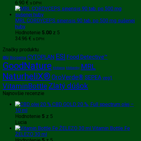
14.95 €.
12.95 €.
6.90
€
s DPH
MRL CORDYCEPS sinensis 90 tab. po 500 mg sušenej
huby
Hodnotenie
5.00
z 5
34.96
€
s DPH
Značky produktu
ESI
CYTOPLAN
Food Detective™
aju
Biogema
GoodNature
MRL
klobana
klobanky
NaturheliX®
OroVerde®
SEPEA
veg1
Zlatý dúšok
VitaminBottle
Najnovšie recenzie
CBD GOLD 20 %, Full spectrum olej –
10 ml
Hodnotenie
5
z 5
Lucia
Vitamin Bottle Fe
ŽELEZO 30 ml
Hodnotenie
5
z 5