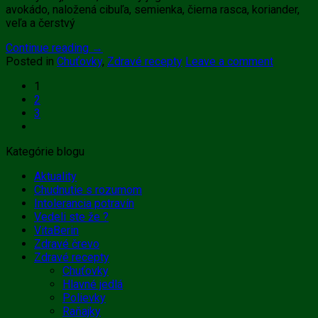
avokádo, naložená cibuľa, semienka, čierna rasca, koriander,
veľa a čerstvý
Continue reading
→
Posted in
Chuťovky
,
Zdravé recepty
Leave a comment
1
2
3
Kategórie blogu
Aktuality
Chudnutie s rozumom
Intolerancia potravín
Vedeli ste že ?
VitaBerin
Zdravé črevo
Zdravé recepty
Chuťovky
Hlavné jedlá
Polievky
Raňajky