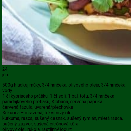
24
jún
500g hladkej múky, 3/4 hrnčeka, olivového oleja, 3/4 hrnčeka
vody
1 čl kypriaceho prášku, 1 čl soli, 1 bal. tofu, 3/4 hrnčeka
paradajkového pretlaku, Klobaňa, červená paprika
červená fazuľa, uvarená/plechovka
Kukurica – mrazená, tekvicový olej
kurkuma, rasca, sušený cesnak, sušený tymián, mletá rasca,
sušený zázvor, sušená citrónová kôra
olivový olej, rukola, rastlinný jogurt