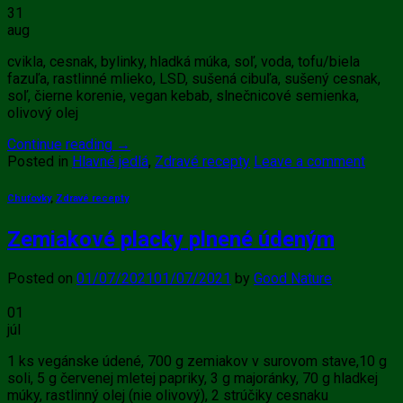
31
aug
cvikla, cesnak, bylinky, hladká múka, soľ, voda, tofu/biela
fazuľa, rastlinné mlieko, LSD, sušená cibuľa, sušený cesnak,
soľ, čierne korenie, vegan kebab, slnečnicové semienka,
olivový olej
Continue reading
→
Posted in
Hlavné jedlá
,
Zdravé recepty
Leave a comment
Chuťovky
,
Zdravé recepty
Zemiakové placky plnené údeným
Posted on
01/07/2021
01/07/2021
by
Good Nature
01
júl
1 ks vegánske údené, 700 g zemiakov v surovom stave,10 g
soli, 5 g červenej mletej papriky, 3 g majoránky, 70 g hladkej
múky, rastlinný olej (nie olivový), 2 strúčiky cesnaku