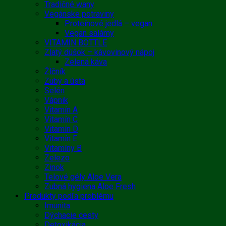
Tradičné wany
Vegánske potraviny
Proteínové jedlá – vegan
Vegan salámy
VITAMIN BOTTLE
Zlatý dúšok – kávovinový nápoj
Zelená káva
Žlčník
Zuby a ústa
Selén
Vápnik
Vitamín A
Vitamín C
Vitamín D
Vitamín E
Vitamíny B
Zelezo
Zinok
Telové gély Aloe Vera
Zubná hygiena Aloe Fresh
Produkty podľa problému
Imunita
Dýchacie cesty
Detoxikácia