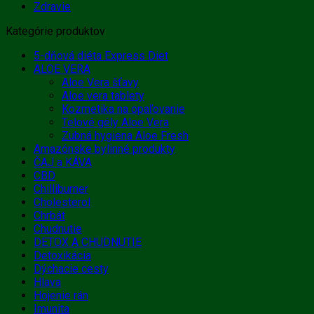
Zdravie
Kategórie produktov
5-dňová diéta Express Diet
ALOE VERA
Aloe Vera šťavy
Aloe vera tablety
Kozmetika na opaľovanie
Telové gély Aloe Vera
Zubná hygiena Aloe Fresh
Amazónske bylinné produkty
ČAJ a KÁVA
CBD
Chilliburner
Cholesterol
Chrbát
Chudnutie
DETOX A CHUDNUTIE
Detoxikácia
Dýchacie cesty
Hlava
Hojenie rán
Imunita