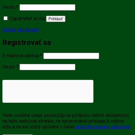
Povinné
Heslo
*
Zapamätať si ma
Prihlásiť
Stratili ste heslo?
Registrovať sa
Povinné
E-mailová adresa
*
Povinné
Heslo
*
Vaše osobné údaje sa použijú na podporu vašich skúseností
na tejto webovej stránke, na spravovanie prístupu k vášmu
účtu a na iné účely opísané v našej
pravidlá ochrany súkromia
.