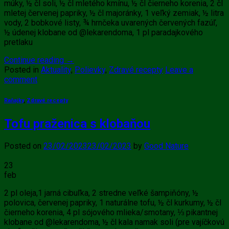
múky, ½ čl soli, ½ čl mletého kmínu, ½ čl čierneho korenia, 2 čl
mletej červenej papriky, ½ čl majoránky, 1 veľký zemiak, ½ litra
vody, 2 bobkové listy, ¾ hrnčeka uvarených červených fazúľ,
½ údenej klobane od @lekarendoma, 1 pl paradajkového
pretlaku
Continue reading
→
Posted in
Aktuality
,
Polievky
,
Zdravé recepty
Leave a
comment
Raňajky
,
Zdravé recepty
Tofu praženica s klobaňou
Posted on
23/02/2023
23/02/2023
by
Good Nature
23
feb
2 pl oleja,1 jarná cibuľka, 2 stredne veľké šampiňóny, ½
polovica, červenej papriky, 1 naturálne tofu, ½ čl kurkumy, ½ čl
čierneho korenia, 4 pl sójového mlieka/smotany, ⅓ pikantnej
klobane od @lekarendoma, ½ čl kala namak soli (pre vajíčkovú