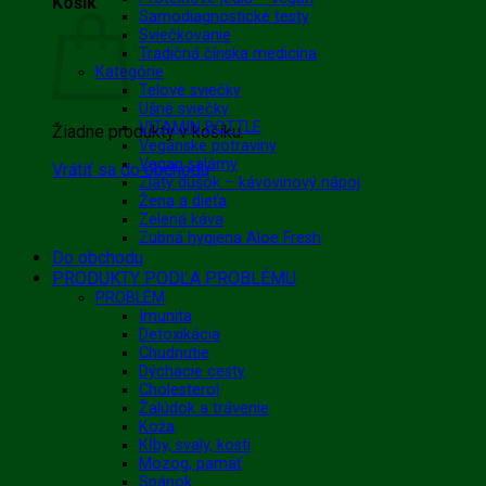
Košík
Samodiagnostické testy
Sviečkovanie
Tradičná čínska medicína
Kategórie
Telové sviečky
Ušné sviečky
VITAMIN BOTTLE
Žiadne produkty v košíku.
Vegánske potraviny
Vegan salámy
Vrátiť sa do obchodu
Zlatý dúšok – kávovinový nápoj
Žena a dieťa
Zelená káva
Zubná hygiena Aloe Fresh
Do obchodu
PRODUKTY PODĽA PROBLÉMU
PROBLÉM
Imunita
Detoxikácia
Chudnutie
Dýchacie cesty
Cholesterol
Žalúdok a trávenie
Koža
Kĺby, svaly, kosti
Mozog, pamäť
Spánok