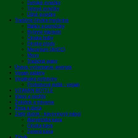
Detské sviečky
Telové sviečky
Ušné sviečky
Tradičná čínska medicína
Banky a pomôcky
Bylinné náplasti
Čínske huby
Čínske plody
Mecelium (AHCC)
Moxy
Tradičné wany
Únava, vyčerpanie, energia
Vegan salámy
Vegánske potraviny
Proteínové jedlá - vegan
VITAMIN BOTTLE
Vlasy a nechty
Žalúdok a trávenie
Žena a dieťa
Zlatý dúšok - kávovinový nápoj
Ajurvédska káva
Čínska káva
Zelená káva
Žlčník