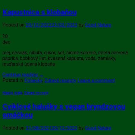
Kapustnica s klobaňou
Posted on
20/12/2022
23/02/2023
by
Good Nature
20
dec
olej, cesnak, cibuľa, cukor, soľ, čierne korenie, mletá červená
paprika, bobkový list, kvasená kapusta, voda, zemiaky,
maďarská údená klobaňa
Continue reading
→
Posted in
Polievky
,
Zdravé recepty
Leave a comment
Hlavné jedlá
,
Zdravé recepty
Cviklové halušky s vegan bryndzovou
omáčkou
Posted on
31/08/2021
20/12/2022
by
Good Nature