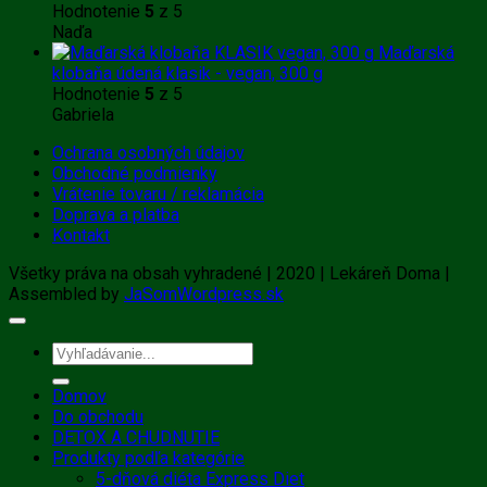
Hodnotenie
5
z 5
Naďa
Maďarská
klobaňa údená klasik - vegan, 300 g
Hodnotenie
5
z 5
Gabriela
Ochrana osobných údajov
Obchodné podmienky
Vrátenie tovaru / reklamácia
Doprava a platba
Kontakt
Všetky práva na obsah vyhradené | 2020 | Lekáreň Doma |
Assembled by
JaSomWordpress.sk
Hľadať:
Domov
Do obchodu
DETOX A CHUDNUTIE
Produkty podľa kategórie
5-dňová diéta Express Diet