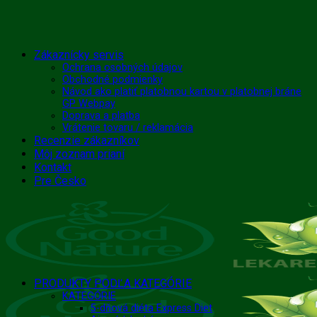
Skip
Zákaznícky servis
to
Ochrana osobných údajov
Obchodné podmienky
content
Návod ako platiť platobnou kartou v platobnej bráne
GP Webpay
Doprava a platba
Vrátenie tovaru / reklamácia
Recenzie zákazníkov
Môj zoznam prianí
Kontakt
Pre Česko
PRODUKTY PODĽA KATEGÓRIE
KATEGÓRIE
5-dňová diéta Express Diet