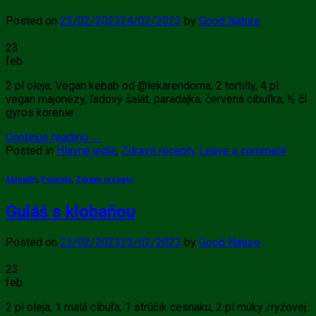
Posted on
23/02/2023
24/02/2023
by
Good Nature
23
feb
2 pl oleja, Vegan kebab od @lekarendoma, 2 tortilly, 4 pl
vegan majonézy, ľadový šalát, paradajka, červená cibuľka, ½ čl
gyros korenie
Continue reading
→
Posted in
Hlavné jedlá
,
Zdravé recepty
Leave a comment
Aktuality
,
Polievky
,
Zdravé recepty
Guláš s klobaňou
Posted on
23/02/2023
23/02/2023
by
Good Nature
23
feb
2 pl oleja, 1 malá cibuľa, 1 strúčik cesnaku, 2 pl múky /ryžovej