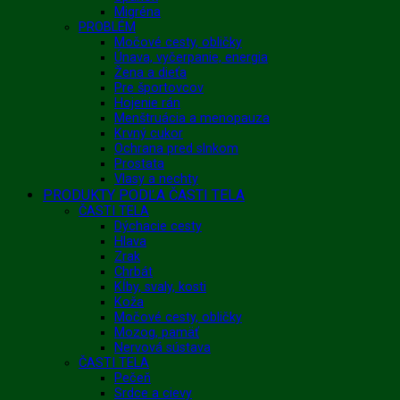
Migréna
PROBLÉM
Močové cesty, obličky
Únava, vyčerpanie, energia
Žena a dieťa
Pre športovcov
Hojenie rán
Menštruácia a menopauza
Krvný cukor
Ochrana pred slnkom
Prostata
Vlasy a nechty
PRODUKTY PODĽA ČASTI TELA
ČASTI TELA
Dýchacie cesty
Hlava
Zrak
Chrbát
Kĺby, svaly, kosti
Koža
Močové cesty, obličky
Mozog, pamäť
Nervová sústava
ČASTI TELA
Pečeň
Srdce a cievy