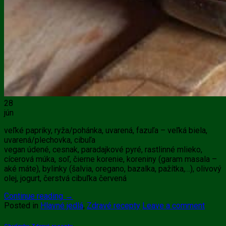
28
jún
veľké papriky, ryža/pohánka, uvarená, fazuľa – veľká biela,
uvarená/plechovka, cibuľa
vegan údené, cesnak, paradajkové pyré, rastlinné mlieko,
cícerová múka, soľ, čierne korenie, koreniny (garam masala –
aké máte), bylinky (šalvia, oregano, bazalka, pažítka,…), olivový
olej, jogurt, čerstvá cibuľka červená
Continue reading
→
Posted in
Hlavné jedlá
,
Zdravé recepty
Leave a comment