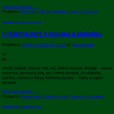
Continue reading
→
Posted in
Chuťovky
,
Zdravé recepty
Leave a comment
Hlavné jedlá
,
Zdravé recepty
Hráškové pyré s belugou a klobaňou
Posted on
29/06/2021
29/06/2021
by
Good Nature
29
jún
cibuľa, hrášok, olivový olej, soľ, čierne korenie, Beluga – čierna
šošovica, tekvicový olej, soľ, čierne korenie, čili chipotle,
pažítka, citrónová šťava, Klobaňa, bylinky – mäta, oregano
čerstvé…
Continue reading
→
Posted in
Hlavné jedlá
,
Zdravé recepty
Leave a comment
Hlavné jedlá
,
Zdravé recepty