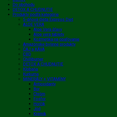
Do obchodu
DETOX A CHUDNUTIE
Produkty podľa kategórie
5-dňová diéta Express Diet
ALOE VERA
Aloe Vera šťavy
Aloe vera tablety
Kozmetika na opaľovanie
Amazónske bylinné produkty
ČAJ a KÁVA
CBD
Chilliburner
DETOX A CHUDNUTIE
Klobaňa
Kurkuma
MINERÁLY + VITAMÍNY
Antioxidanty
Bor
Chróm
Fosfor
Horčík
Jód
Kremík