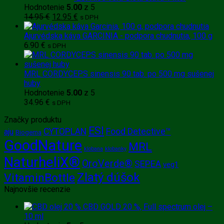
Hodnotenie
5.00
z 5
Pôvodná
Aktuálna
14.95
€
12.95
€
s DPH
cena
cena
bola:
je:
Ajurvédska káva GARCINIA - podpora chudnutia, 100 g
14.95 €.
12.95 €.
6.90
€
s DPH
MRL CORDYCEPS sinensis 90 tab. po 500 mg sušenej
huby
Hodnotenie
5.00
z 5
34.96
€
s DPH
Značky produktu
ESI
CYTOPLAN
Food Detective™
aju
Biogema
GoodNature
MRL
klobana
klobanky
NaturheliX®
OroVerde®
SEPEA
veg1
Zlatý dúšok
VitaminBottle
Najnovšie recenzie
CBD GOLD 20 %, Full spectrum olej –
10 ml