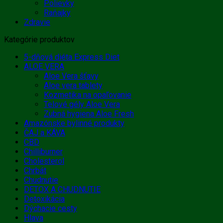
Polievky
Raňajky
Zdravie
Kategórie produktov
5-dňová diéta Express Diet
ALOE VERA
Aloe Vera šťavy
Aloe vera tablety
Kozmetika na opaľovanie
Telové gély Aloe Vera
Zubná hygiena Aloe Fresh
Amazónske bylinné produkty
ČAJ a KÁVA
CBD
Chilliburner
Cholesterol
Chrbát
Chudnutie
DETOX A CHUDNUTIE
Detoxikácia
Dýchacie cesty
Hlava