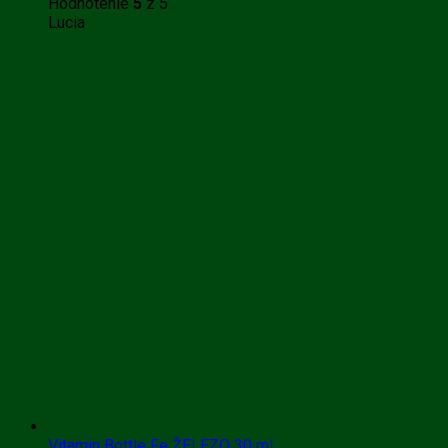
Hodnotenie
5
z 5
Lucia
Vitamin Bottle Fe ŽELEZO 30 ml