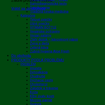
Žiadne produkty v košíku.
Samodiagnostické testy
Sviečkovanie
Vrátiť sa do obchodu
Tradičná čínska medicína
Kategórie
Telové sviečky
Ušné sviečky
VITAMIN BOTTLE
Vegánske potraviny
Vegan salámy
Zlatý dúšok – kávovinový nápoj
Žena a dieťa
Zelená káva
Zubná hygiena Aloe Fresh
Do obchodu
PRODUKTY PODĽA PROBLÉMU
PROBLÉM
Imunita
Detoxikácia
Chudnutie
Dýchacie cesty
Cholesterol
Žalúdok a trávenie
Koža
Kĺby, svaly, kosti
Mozog, pamäť
Spánok