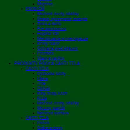
Migréna
PROBLÉM
Močové cesty, obličky
Únava, vyčerpanie, energia
Žena a dieťa
Pre športovcov
Hojenie rán
Menštruácia a menopauza
Krvný cukor
Ochrana pred slnkom
Prostata
Vlasy a nechty
PRODUKTY PODĽA ČASTI TELA
ČASTI TELA
Dýchacie cesty
Hlava
Zrak
Chrbát
Kĺby, svaly, kosti
Koža
Močové cesty, obličky
Mozog, pamäť
Nervová sústava
ČASTI TELA
Pečeň
Srdce a cievy