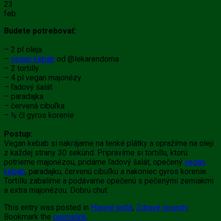
23
feb
Budete potrebovať:
– 2 pl oleja
–
vegan kebab
od @lekarendoma
– 2 tortilly
– 4 pl vegan majonézy
– ľadový šalát
– paradajka
– červená cibuľka
– ½ čl gyros korenie
Postup:
Vegan kebab si nakrájame na tenké plátky a opražíme na oleji
z každej strany 30 sekúnd. Pripravíme si tortillu, ktorú
potrieme majonézou, pridáme ľadový šalát, opečený
vegan
kebab
, paradajku, červenú cibuľku a nakoniec gyros korenie.
Tortillu zabalíme a podávame opečenú s pečenými zemiakmi
a extra majonézou. Dobrú chuť.
This entry was posted in
Hlavné jedlá
,
Zdravé recepty
.
Bookmark the
permalink
.