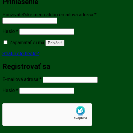
Prihlásenie
Povinné
Používateľské meno alebo emailová adresa
*
Povinné
Heslo
*
Zapamätať si ma
Prihlásiť
Stratili ste heslo?
Registrovať sa
Povinné
E-mailová adresa
*
Povinné
Heslo
*