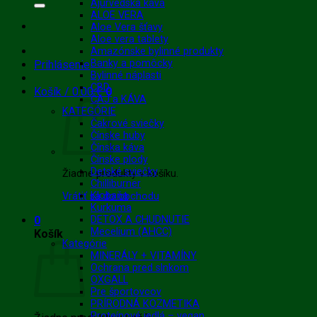
Ajurvédska káva
ALOE VERA
Aloe Vera šťavy
Aloe vera tablety
Amazónske bylinné produkty
Banky a pomôcky
Prihlásenie
Bylinné náplasti
CBD
Košík /
0.00
€
0
ČAJ a KÁVA
KATEGÓRIE
Čakrové sviečky
Čínske huby
Čínska káva
Čínske plody
Detské sviečky
Žiadne produkty v košíku.
Chilliburner
Klobaňa
Vrátiť sa do obchodu
Kurkuma
0
DETOX A CHUDNUTIE
Mecelium (AHCC)
Košík
Kategórie
MINERÁLY + VITAMÍNY
Ochrana pred slnkom
OXGALL
Pre športovcov
PRÍRODNÁ KOZMETIKA
Proteínové jedlá – vegan