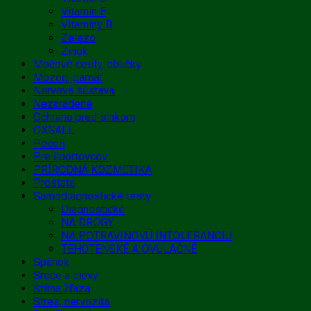
Vitamín E
Vitamíny B
Zelezo
Zinok
Močové cesty, obličky
Mozog, pamäť
Nervová sústava
Nezaradené
Ochrana pred slnkom
OXGALL
Pečeň
Pre športovcov
PRÍRODNÁ KOZMETIKA
Prostata
Samodiagnostické testy
Diagnostické
NA DROGY
NA POTRAVINOVÚ INTOLERANCIU
TEHOTENSKÉ A OVULAČNÉ
Spánok
Srdce a cievy
Štítna žľaza
Stres, nervozita