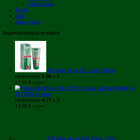
Zelená káva
Žlčník
Zrak
Zuby a ústa
Najpredávanejšie produkty
ESI Aloe Vera GÉL čistý 200 ml
Hodnotenie
5.00
z 5
11.95
€
s DPH
Vitamin Bottle Fe
ŽELEZO 30 kaps
Hodnotenie
4.77
z 5
11.50
€
s DPH
ESI Aloe vera Čistá šťava 1 liter