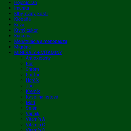
Hojenie rán
Imunita
Kĺby, svaly, kosti
Klobaňa
Koža
Krvný cukor
Kurkuma
Menštruácia a menopauza
Migréna
MINERÁLY + VITAMÍNY
Antioxidanty
Bor
Chróm
Fosfor
Horčík
Jód
Kremík
Kyselina listová
Meď
Selén
Vápnik
Vitamín A
Vitamín C
Vitamín D