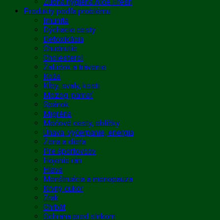
Zubná hygiena Aloe Fresh
Produkty podľa problému
Imunita
Dýchacie cesty
Detoxikácia
Chudnutie
Cholesterol
Žalúdok a trávenie
Koža
Kĺby, svaly, kosti
Mozog, pamäť
Spánok
Migréna
Močové cesty, obličky
Únava, vyčerpanie, energia
Žena a dieťa
Pre športovcov
Hojenie rán
Hlava
Menštruácia a menopauza
Krvný cukor
Zrak
Chrbát
Ochrana pred slnkom