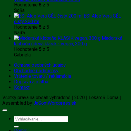
Hodnotenie
5
z 5
Soňa
ESI Aloe Vera GÉL
čistý 200 ml
Hodnotenie
5
z 5
Naďa
Maďarská
klobaňa údená klasik - vegan, 300 g
Hodnotenie
5
z 5
Gabriela
Ochrana osobných údajov
Obchodné podmienky
Vrátenie tovaru / reklamácia
Doprava a platba
Kontakt
Všetky práva na obsah vyhradené | 2020 | Lekáreň Doma |
Assembled by
JaSomWordpress.sk
Hľadať:
Domov