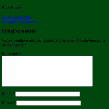
Good Nature
Guláš s klobaňou
Strapačky s klobaňou
Pridaj komentár
Vaša e-mailová adresa nebude zverejnená.
Vyžadované polia
sú označené
*
Komentár
*
Meno
*
E-mail
*