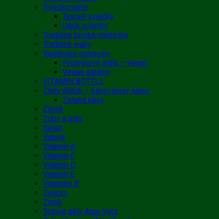
Sviečkovanie
Telové sviečky
Ušné sviečky
Tradičná čínska medicína
Tradičné wany
Vegánske potraviny
Proteínové jedlá – vegan
Vegan salámy
VITAMIN BOTTLE
Zlatý dúšok – kávovinový nápoj
Zelená káva
Žlčník
Zuby a ústa
Selén
Vápnik
Vitamín A
Vitamín C
Vitamín D
Vitamín E
Vitamíny B
Zelezo
Zinok
Telové gély Aloe Vera