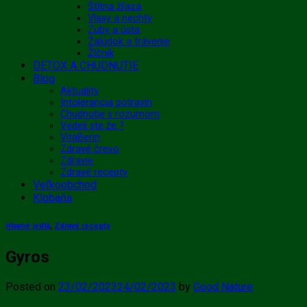
Štítna žľaza
Vlasy a nechty
Zuby a ústa
Žalúdok a trávenie
Žlčník
DETOX A CHUDNUTIE
Blog
Aktuality
Intolerancia potravín
Chudnutie s rozumom
Vedeli ste že ?
VitaBerin
Zdravé črevo
Zdravie
Zdravé recepty
Veľkoobchod
Klobaňa
Hlavné jedlá
,
Zdravé recepty
Gyros
Posted on
23/02/2023
24/02/2023
by
Good Nature