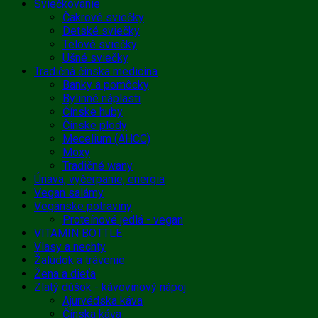
Sviečkovanie
Čakrové sviečky
Detské sviečky
Telové sviečky
Ušné sviečky
Tradičná čínska medicína
Banky a pomôcky
Bylinné náplasti
Čínske huby
Čínske plody
Mecelium (AHCC)
Moxy
Tradičné wany
Únava, vyčerpanie, energia
Vegan salámy
Vegánske potraviny
Proteínové jedlá - vegan
VITAMIN BOTTLE
Vlasy a nechty
Žalúdok a trávenie
Žena a dieťa
Zlatý dúšok - kávovinový nápoj
Ajurvédska káva
Čínska káva