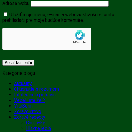
Adresa webu
Uložiť moje meno, e-mail a webovú stránku v tomto
prehliadači pre moje budúce komentáre.
Kategórie blogu
Aktuality
Chudnutie s rozumom
Intolerancia potravín
Vedeli ste že ?
VitaBerin
Zdravé črevo
Zdravé recepty
Chuťovky
Hlavné jedlá