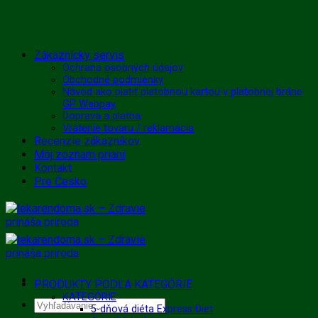
Skip
Zákaznícky servis
to
Ochrana osobných údajov
Obchodné podmienky
content
Návod ako platiť platobnou kartou v platobnej bráne
GP Webpay
Doprava a platba
Vrátenie tovaru / reklamácia
Recenzie zákazníkov
Môj zoznam prianí
Kontakt
Pre Česko
PRODUKTY PODĽA KATEGÓRIE
KATEGÓRIE
Hľadať:
5-dňová diéta Express Diet