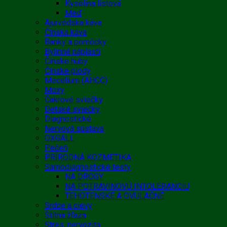
Kyselina listová
Meď
Ajurvédska káva
Čínska káva
Banky a pomôcky
Bylinné náplasti
Čínske huby
Čínske plody
Mecelium (AHCC)
Moxy
Čakrové sviečky
Detské sviečky
Diagnostické
Nervová sústava
OXGALL
Pečeň
PRÍRODNÁ KOZMETIKA
Samodiagnostické testy
NA DROGY
NA POTRAVINOVÚ INTOLERANCIU
TEHOTENSKÉ A OVULAČNÉ
Srdce a cievy
Štítna žľaza
Stres, nervozita