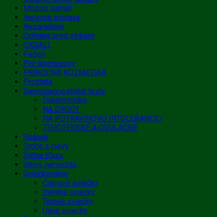
Mozog, pamäť
Nervová sústava
Nezaradené
Ochrana pred slnkom
OXGALL
Pečeň
Pre športovcov
PRÍRODNÁ KOZMETIKA
Prostata
Samodiagnostické testy
Diagnostické
NA DROGY
NA POTRAVINOVÚ INTOLERANCIU
TEHOTENSKÉ A OVULAČNÉ
Spánok
Srdce a cievy
Štítna žľaza
Stres, nervozita
Sviečkovanie
Čakrové sviečky
Detské sviečky
Telové sviečky
Ušné sviečky