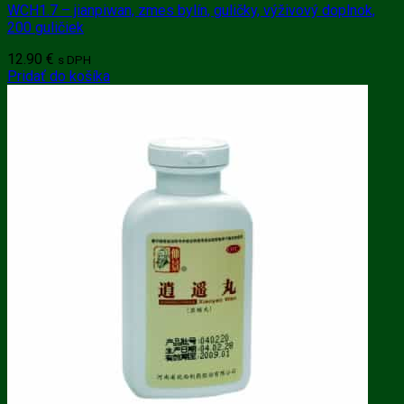
WCH1.7 – jianpiwan, zmes bylín, guličky, výživový doplnok,
200 guličiek
12.90
€
s DPH
Pridať do košíka