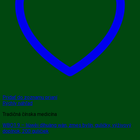
Pridať do zoznamu prianí
Rýchly náhľad
Tradičná čínska medicína
WBO1.9 – liùwèi dìhuàng wàn, zmes bylín, guličky, výživový
doplnok, 200 guličiek