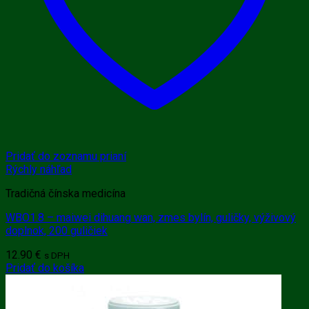
Pridať do zoznamu prianí
Rýchly náhľad
Tradičná čínska medicína
WBO1.8 – maiwei dihuang wan, zmes bylín, guličky, výživový
doplnok, 200 guličiek
12.90
€
s DPH
Pridať do košíka