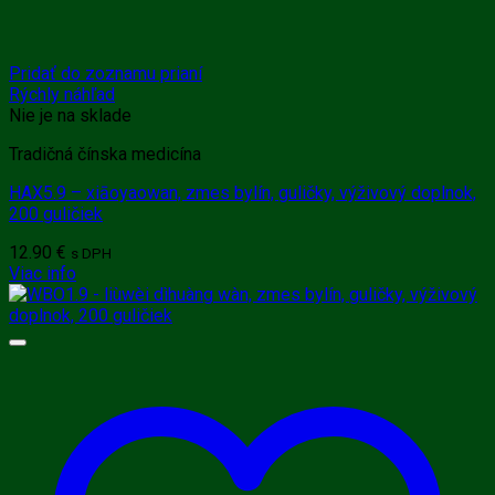
Pridať do zoznamu prianí
Rýchly náhľad
Nie je na sklade
Tradičná čínska medicína
HAX5.9 – xiāoyaowan, zmes bylín, guličky, výživový doplnok,
200 guličiek
12.90
€
s DPH
Viac info