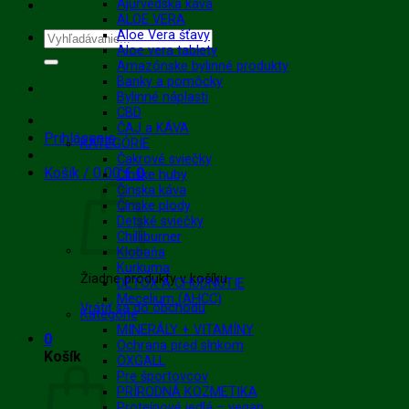
Ajurvédska káva
ALOE VERA
Aloe Vera šťavy
Hľadať:
Aloe vera tablety
Amazónske bylinné produkty
Banky a pomôcky
Bylinné náplasti
CBD
ČAJ a KÁVA
Prihlásenie
KATEGÓRIE
Čakrové sviečky
Košík /
0.00
€
0
Čínske huby
Čínska káva
Čínske plody
Detské sviečky
Chilliburner
Klobaňa
Kurkuma
Žiadne produkty v košíku.
DETOX A CHUDNUTIE
Mecelium (AHCC)
Vrátiť sa do obchodu
Kategórie
MINERÁLY + VITAMÍNY
0
Ochrana pred slnkom
Košík
OXGALL
Pre športovcov
PRÍRODNÁ KOZMETIKA
Proteínové jedlá – vegan