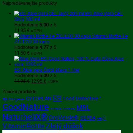
Najpredávanejšie produkty
ESI Aloe Vera GÉL
čistý 200 ml
Hodnotenie
5.00
z 5
11.95
€
s DPH
Vitamin Bottle Fe
ŽELEZO 30 kaps
Hodnotenie
4.77
z 5
11.50
€
s DPH
ESI Aloe vera Čistá šťava 1 liter
Hodnotenie
5.00
z 5
Pôvodná
Aktuálna
14.95
€
12.95
€
s DPH
cena
cena
Značka produktu
bola:
je:
ESI
14.95 €.
12.95 €.
CYTOPLAN
Food Detective™
aju
Biogema
GoodNature
MRL
klobana
klobanky
NaturheliX®
OroVerde®
SEPEA
veg1
Zlatý dúšok
VitaminBottle