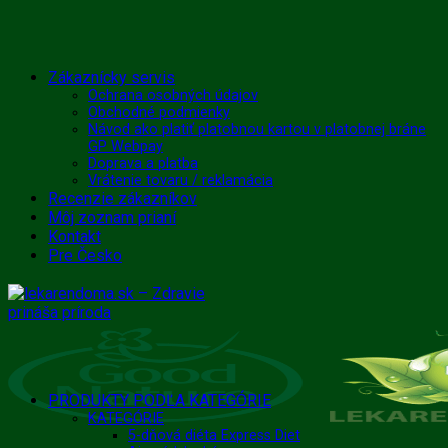
Skip
Zákaznícky servis
to
Ochrana osobných údajov
Obchodné podmienky
content
Návod ako platiť platobnou kartou v platobnej bráne
GP Webpay
Doprava a platba
Vrátenie tovaru / reklamácia
Recenzie zákazníkov
Môj zoznam prianí
Kontakt
Pre Česko
PRODUKTY PODĽA KATEGÓRIE
KATEGÓRIE
5-dňová diéta Express Diet