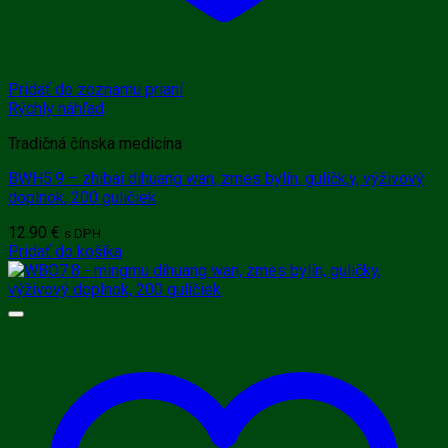
Pridať do zoznamu prianí
Rýchly náhľad
Tradičná čínska medicína
BWH5.9 – zhibai dihuang wan, zmes bylín, guličk,y, výživový
doplnok, 200 guličiek
12.90
€
s DPH
Pridať do košíka