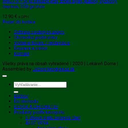
WBO7.9 – qĭ-jú dìhuáng wán, zmes bylín, guličky, výživový
doplnok, 200 guličiek
12.90
€
s DPH
Pridať do košíka
Ochrana osobných údajov
Obchodné podmienky
Vrátenie tovaru / reklamácia
Doprava a platba
Kontakt
Všetky práva na obsah vyhradené | 2020 | Lekáreň Doma |
Assembled by
JaSomWordpress.sk
Hľadať:
Domov
Do obchodu
DETOX A CHUDNUTIE
Produkty podľa kategórie
5-dňová diéta Express Diet
ALOE VERA