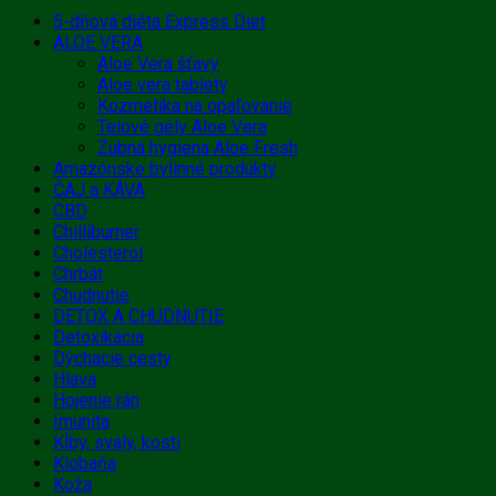
5-dňová diéta Express Diet
ALOE VERA
Aloe Vera šťavy
Aloe vera tablety
Kozmetika na opaľovanie
Telové gély Aloe Vera
Zubná hygiena Aloe Fresh
Amazónske bylinné produkty
ČAJ a KÁVA
CBD
Chilliburner
Cholesterol
Chrbát
Chudnutie
DETOX A CHUDNUTIE
Detoxikácia
Dýchacie cesty
Hlava
Hojenie rán
Imunita
Kĺby, svaly, kosti
Klobaňa
Koža