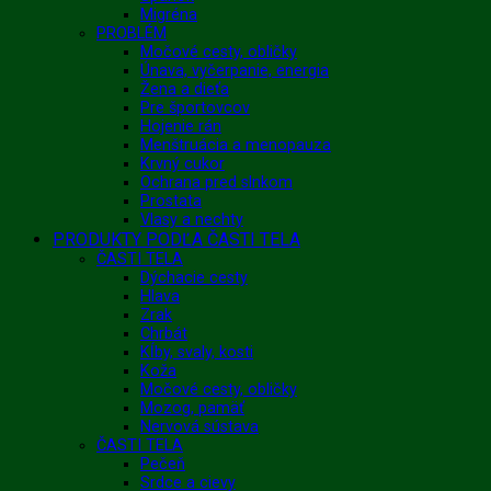
Migréna
PROBLÉM
Močové cesty, obličky
Únava, vyčerpanie, energia
Žena a dieťa
Pre športovcov
Hojenie rán
Menštruácia a menopauza
Krvný cukor
Ochrana pred slnkom
Prostata
Vlasy a nechty
PRODUKTY PODĽA ČASTI TELA
ČASTI TELA
Dýchacie cesty
Hlava
Zrak
Chrbát
Kĺby, svaly, kosti
Koža
Močové cesty, obličky
Mozog, pamäť
Nervová sústava
ČASTI TELA
Pečeň
Srdce a cievy