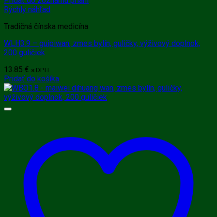
Pridať do zoznamu prianí
Rýchly náhľad
Tradičná čínska medicína
WLH3.9 – guipiwan, zmes bylín, guličky, výživový doplnok,
200 guličiek
13.85
€
s DPH
Pridať do košíka