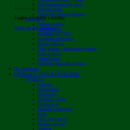
Samodiagnostické testy
Sviečkovanie
Tradičná čínska medicína
Žiadne produkty v košíku.
Kategórie
Telové sviečky
Vrátiť sa do obchodu
Ušné sviečky
VITAMIN BOTTLE
Vegánske potraviny
Vegan salámy
Zlatý dúšok – kávovinový nápoj
Žena a dieťa
Zelená káva
Zubná hygiena Aloe Fresh
Do obchodu
PRODUKTY PODĽA PROBLÉMU
PROBLÉM
Imunita
Detoxikácia
Chudnutie
Dýchacie cesty
Cholesterol
Žalúdok a trávenie
Koža
Kĺby, svaly, kosti
Mozog, pamäť
Spánok