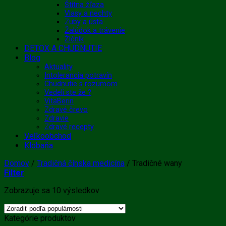
Štítna žľaza
Vlasy a nechty
Zuby a ústa
Žalúdok a trávenie
Žlčník
DETOX A CHUDNUTIE
Blog
Aktuality
Intolerancia potravín
Chudnutie s rozumom
Vedeli ste že ?
VitaBerin
Zdravé črevo
Zdravie
Zdravé recepty
Veľkoobchod
Klobaňa
Domov
/
Tradičná čínska medicína
/
Tradičné wany
Filter
Zoradené
Zobrazuje sa 10 výsledkov
podľa
popularity
Kategórie produktov