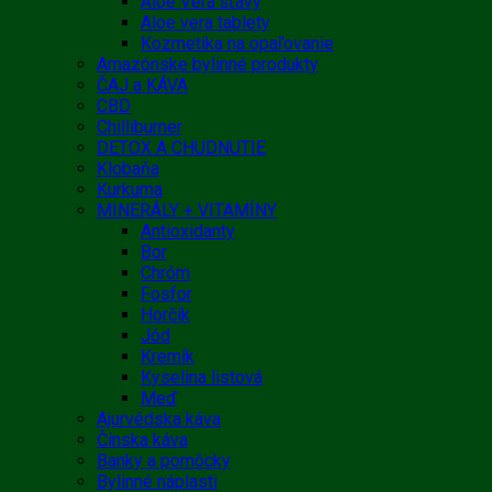
Aloe Vera šťavy
Aloe vera tablety
Kozmetika na opaľovanie
Amazónske bylinné produkty
ČAJ a KÁVA
CBD
Chilliburner
DETOX A CHUDNUTIE
Klobaňa
Kurkuma
MINERÁLY + VITAMÍNY
Antioxidanty
Bor
Chróm
Fosfor
Horčík
Jód
Kremík
Kyselina listová
Meď
Ajurvédska káva
Čínska káva
Banky a pomôcky
Bylinné náplasti