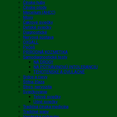
Čínske huby
Čínske plody
Mecelium (AHCC)
Moxy
Čakrové sviečky
Detské sviečky
Diagnostické
Nervová sústava
OXGALL
Pečeň
PRÍRODNÁ KOZMETIKA
Samodiagnostické testy
NA DROGY
NA POTRAVINOVÚ INTOLERANCIU
TEHOTENSKÉ A OVULAČNÉ
Srdce a cievy
Štítna žľaza
Stres, nervozita
Sviečkovanie
Telové sviečky
Ušné sviečky
Tradičná čínska medicína
Tradičné wany
Vegánske potraviny