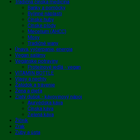
Tradičná čínska medicína
Banky a pomôcky
Bylinné náplasti
Čínske huby
Čínske plody
Mecelium (AHCC)
Moxy
Tradičné wany
Únava, vyčerpanie, energia
Vegan salámy
Vegánske potraviny
Proteínové jedlá - vegan
VITAMIN BOTTLE
Vlasy a nechty
Žalúdok a trávenie
Žena a dieťa
Zlatý dúšok - kávovinový nápoj
Ajurvédska káva
Čínska káva
Zelená káva
Žlčník
Zrak
Zuby a ústa