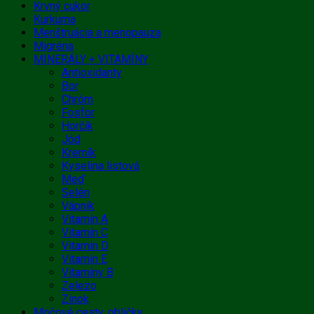
Krvný cukor
Kurkuma
Menštruácia a menopauza
Migréna
MINERÁLY + VITAMÍNY
Antioxidanty
Bor
Chróm
Fosfor
Horčík
Jód
Kremík
Kyselina listová
Meď
Selén
Vápnik
Vitamín A
Vitamín C
Vitamín D
Vitamín E
Vitamíny B
Zelezo
Zinok
Močové cesty, obličky