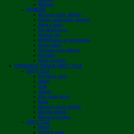
Migréna
PROBLÉM
Močové cesty, obličky
Únava, vyčerpanie, energia
Žena a dieťa
Pre športovcov
Hojenie rán
Menštruácia a menopauza
Krvný cukor
Ochrana pred slnkom
Prostata
Vlasy a nechty
PRODUKTY PODĽA ČASTI TELA
ČASTI TELA
Dýchacie cesty
Hlava
Zrak
Chrbát
Kĺby, svaly, kosti
Koža
Močové cesty, obličky
Mozog, pamäť
Nervová sústava
ČASTI TELA
Pečeň
Srdce a cievy