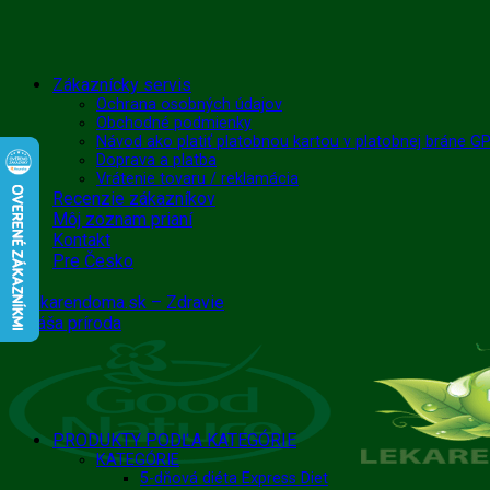
Skip
Zákaznícky servis
to
Ochrana osobných údajov
Obchodné podmienky
content
Návod ako platiť platobnou kartou v platobnej bráne 
Doprava a platba
Vrátenie tovaru / reklamácia
Recenzie zákazníkov
Môj zoznam prianí
Kontakt
Pre Česko
PRODUKTY PODĽA KATEGÓRIE
KATEGÓRIE
5-dňová diéta Express Diet