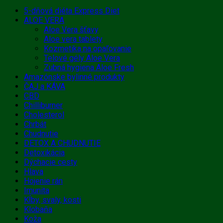
5-dňová diéta Express Diet
ALOE VERA
Aloe Vera šťavy
Aloe vera tablety
Kozmetika na opaľovanie
Telové gély Aloe Vera
Zubná hygiena Aloe Fresh
Amazónske bylinné produkty
ČAJ a KÁVA
CBD
Chilliburner
Cholesterol
Chrbát
Chudnutie
DETOX A CHUDNUTIE
Detoxikácia
Dýchacie cesty
Hlava
Hojenie rán
Imunita
Kĺby, svaly, kosti
Klobaňa
Koža