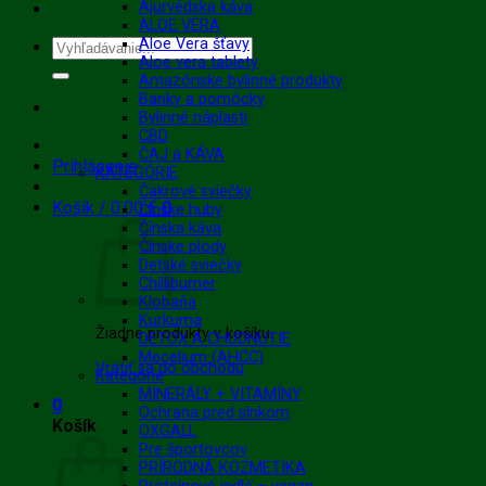
Ajurvédska káva
ALOE VERA
Aloe Vera šťavy
Hľadať:
Aloe vera tablety
Amazónske bylinné produkty
Banky a pomôcky
Bylinné náplasti
CBD
ČAJ a KÁVA
Prihlásenie
KATEGÓRIE
Čakrové sviečky
Košík /
0.00
€
0
Čínske huby
Čínska káva
Čínske plody
Detské sviečky
Chilliburner
Klobaňa
Kurkuma
Žiadne produkty v košíku.
DETOX A CHUDNUTIE
Mecelium (AHCC)
Vrátiť sa do obchodu
Kategórie
MINERÁLY + VITAMÍNY
0
Ochrana pred slnkom
Košík
OXGALL
Pre športovcov
PRÍRODNÁ KOZMETIKA