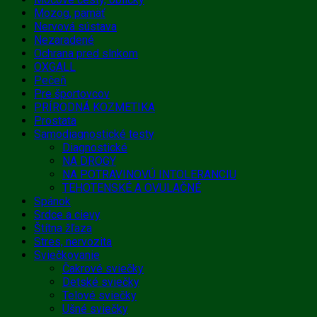
Mozog, pamäť
Nervová sústava
Nezaradené
Ochrana pred slnkom
OXGALL
Pečeň
Pre športovcov
PRÍRODNÁ KOZMETIKA
Prostata
Samodiagnostické testy
Diagnostické
NA DROGY
NA POTRAVINOVÚ INTOLERANCIU
TEHOTENSKÉ A OVULAČNÉ
Spánok
Srdce a cievy
Štítna žľaza
Stres, nervozita
Sviečkovanie
Čakrové sviečky
Detské sviečky
Telové sviečky
Ušné sviečky