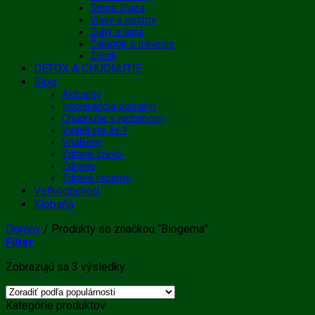
Štítna žľaza
Vlasy a nechty
Zuby a ústa
Žalúdok a trávenie
Žlčník
DETOX A CHUDNUTIE
Blog
Aktuality
Intolerancia potravín
Chudnutie s rozumom
Vedeli ste že ?
VitaBerin
Zdravé črevo
Zdravie
Zdravé recepty
Veľkoobchod
Klobaňa
Domov
/
Produkty so značkou “Biogema”
Filter
Zoradené
Zobrazujú sa 3 výsledky
podľa
popularity
Kategórie produktov