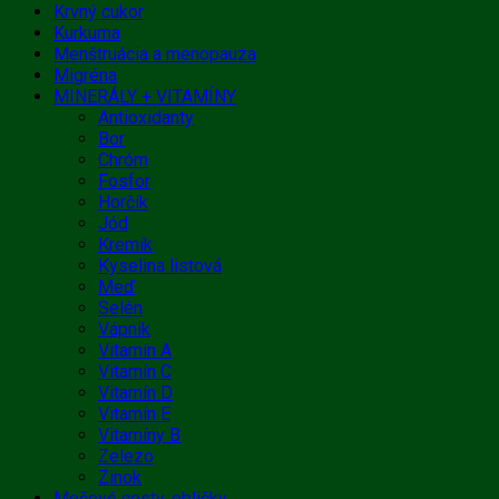
Krvný cukor
Kurkuma
Menštruácia a menopauza
Migréna
MINERÁLY + VITAMÍNY
Antioxidanty
Bor
Chróm
Fosfor
Horčík
Jód
Kremík
Kyselina listová
Meď
Selén
Vápnik
Vitamín A
Vitamín C
Vitamín D
Vitamín E
Vitamíny B
Zelezo
Zinok
Močové cesty, obličky