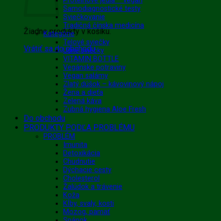
Proteínové jedlá – vegan
Samodiagnostické testy
Sviečkovanie
Tradičná čínska medicína
Žiadne produkty v košíku.
Kategórie
Telové sviečky
Vrátiť sa do obchodu
Ušné sviečky
VITAMIN BOTTLE
Vegánske potraviny
Vegan salámy
Zlatý dúšok – kávovinový nápoj
Žena a dieťa
Zelená káva
Zubná hygiena Aloe Fresh
Do obchodu
PRODUKTY PODĽA PROBLÉMU
PROBLÉM
Imunita
Detoxikácia
Chudnutie
Dýchacie cesty
Cholesterol
Žalúdok a trávenie
Koža
Kĺby, svaly, kosti
Mozog, pamäť
Spánok