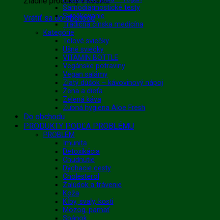
Žiadne produkty v košíku.
Samodiagnostické testy
Sviečkovanie
Vrátiť sa do obchodu
Tradičná čínska medicína
Kategórie
Telové sviečky
Ušné sviečky
VITAMIN BOTTLE
Vegánske potraviny
Vegan salámy
Zlatý dúšok – kávovinový nápoj
Žena a dieťa
Zelená káva
Zubná hygiena Aloe Fresh
Do obchodu
PRODUKTY PODĽA PROBLÉMU
PROBLÉM
Imunita
Detoxikácia
Chudnutie
Dýchacie cesty
Cholesterol
Žalúdok a trávenie
Koža
Kĺby, svaly, kosti
Mozog, pamäť
Spánok