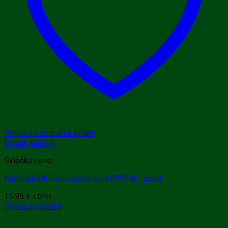
Pridať do zoznamu prianí
Rýchly náhľad
Sviečkovanie
NaturheliX® Telové sviečky KRYŠTÁĽ (set6)
15.95
€
s DPH
Pridať do košíka