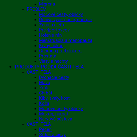
Migréna
PROBLÉM
Močové cesty, obličky
Únava, vyčerpanie, energia
Žena a dieťa
Pre športovcov
Hojenie rán
Menštruácia a menopauza
Krvný cukor
Ochrana pred slnkom
Prostata
Vlasy a nechty
PRODUKTY PODĽA ČASTI TELA
ČASTI TELA
Dýchacie cesty
Hlava
Zrak
Chrbát
Kĺby, svaly, kosti
Koža
Močové cesty, obličky
Mozog, pamäť
Nervová sústava
ČASTI TELA
Pečeň
Srdce a cievy