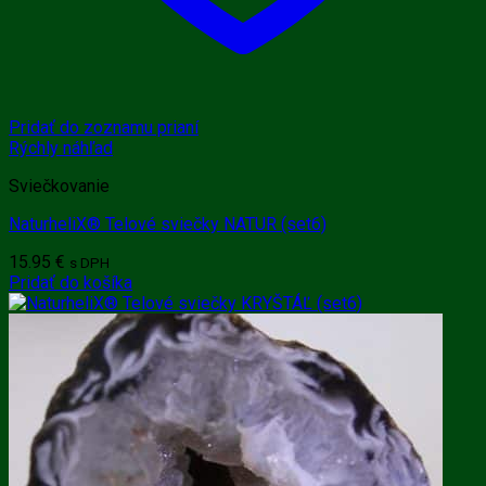
Pridať do zoznamu prianí
Rýchly náhľad
Sviečkovanie
NaturheliX® Telové sviečky NATUR (set6)
15.95
€
s DPH
Pridať do košíka