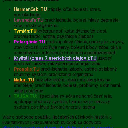
Harmanček: TU
zápaly, kŕče, bolesti, stres,
prechladnutie
Levanduľa:
TU
prechladnutie, bolesti hlavy, depresie,
kŕče, očista organizmu
Tymián:
TU
vyčerpanosť, katar dýchacích ciest,
prechladnutie, astma, psychická slabosť
Pelargónia:
TU
protizápalový účinok, upokojuje zmysly,
stav úzkosti, uvoľňuje nervy, bolesti kĺbov, zápal oka a
reumatizmus, odstraňuje frustráciu a podráždenosť
Kryštáľ (zmes 7 eterických olejov ):
TU
úzkosť
depresie, únava, základná očista organizmu
Propolis:
TU
prechladnutie, zápaly, astma, oslabený
imunitný systém, prečistenie organizmu
Natur:
TU
bez eterického oleja (pre alergikov na
eter.oleje) prechladnutie, bolesti, problémy s dutinami,
ušné problémy
TAJGA TU:
špeciálna sviečka na hornú časť tela,
upokojuje obehový systém, harmonizuje nervový
systém, posilňuje životnú energiu, astma
Viac o spôsobe použitia, liečebných účinkoch, histórii a
kvalitatívnych ukazovateľoch sviečok sa dozviete
https://lekarendoma.sk/novinky/telove-a-usne-sviecky-