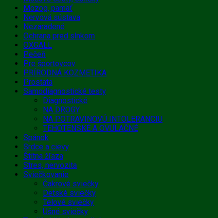
Mozog, pamäť
Nervová sústava
Nezaradené
Ochrana pred slnkom
OXGALL
Pečeň
Pre športovcov
PRÍRODNÁ KOZMETIKA
Prostata
Samodiagnostické testy
Diagnostické
NA DROGY
NA POTRAVINOVÚ INTOLERANCIU
TEHOTENSKÉ A OVULAČNÉ
Spánok
Srdce a cievy
Štítna žľaza
Stres, nervozita
Sviečkovanie
Čakrové sviečky
Detské sviečky
Telové sviečky
Ušné sviečky