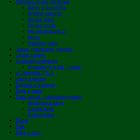
Tradičná čínska medicína
Banky a pomôcky
Bylinné náplasti
Čínske huby
Čínske plody
Mecelium (AHCC)
Moxy
Tradičné wany
Únava, vyčerpanie, energia
Vegan salámy
Vegánske potraviny
Proteínové jedlá - vegan
VITAMIN BOTTLE
Vlasy a nechty
Žalúdok a trávenie
Žena a dieťa
Zlatý dúšok - kávovinový nápoj
Ajurvédska káva
Čínska káva
Zelená káva
Žlčník
Zrak
Zuby a ústa