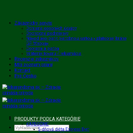
Skip
Zákaznícky servis
to
Ochrana osobných údajov
Obchodné podmienky
content
Návod ako platiť platobnou kartou v platobnej bráne
GP Webpay
Doprava a platba
Vrátenie tovaru / reklamácia
Recenzie zákazníkov
Môj zoznam prianí
Kontakt
Pre Česko
PRODUKTY PODĽA KATEGÓRIE
KATEGÓRIE
Hľadať:
5-dňová diéta Express Diet