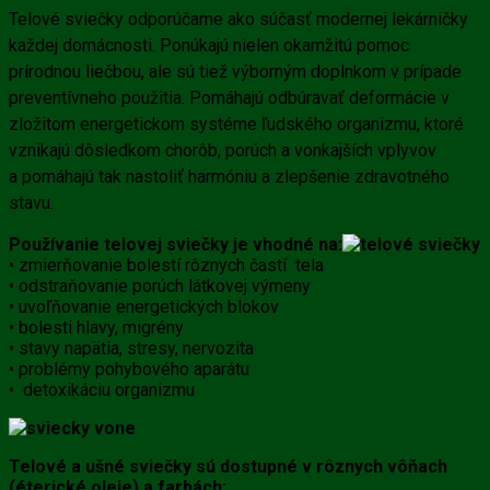
Telové sviečky odporúčame ako súčasť modernej lekárničky
každej domácnosti. Ponúkajú nielen okamžitú pomoc
prírodnou liečbou, ale sú tiež výborným doplnkom v prípade
preventívneho použitia. Pomáhajú odbúravať deformácie v
zložitom energetickom systéme ľudského organizmu, ktoré
vznikajú dôsledkom chorôb, porúch a vonkajších vplyvov
a pomáhajú tak nastoliť harmóniu a zlepšenie zdravotného
stavu.
Používanie telovej sviečky je vhodné na:
• zmierňovanie bolestí rôznych častí tela
• odstraňovanie porúch látkovej výmeny
• uvoľňovanie energetických blokov
• bolesti hlavy, migrény
• stavy napätia, stresy, nervozita
• problémy pohybového aparátu
• detoxikáciu organizmu
Telové a ušné sviečky sú dostupné v rôznych vôňach
(éterické oleje) a farbách: