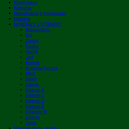
Krvný cukor
Kurkuma
Menštruácia a menopauza
Migréna
MINERÁLY + VITAMÍNY
Antioxidanty
Bor
Chróm
Fosfor
Horčík
Jód
Kremík
Kyselina listová
Meď
Selén
Vápnik
Vitamín A
Vitamín C
Vitamín D
Vitamín E
Vitamíny B
Zelezo
Zinok
Močové cesty, obličky