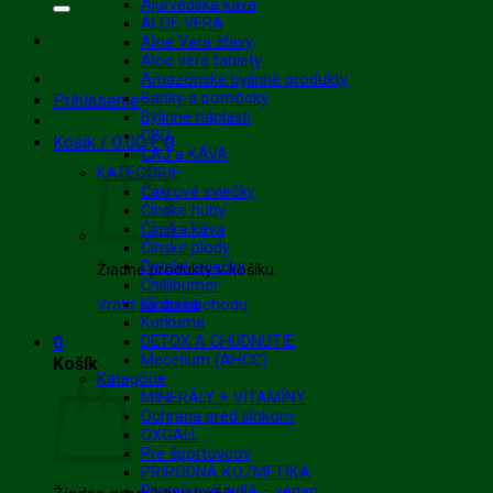
Ajurvédska káva
ALOE VERA
Aloe Vera šťavy
Aloe vera tablety
Amazónske bylinné produkty
Banky a pomôcky
Prihlásenie
Bylinné náplasti
CBD
Košík /
0.00
€
0
ČAJ a KÁVA
KATEGÓRIE
Čakrové sviečky
Čínske huby
Čínska káva
Čínske plody
Detské sviečky
Žiadne produkty v košíku.
Chilliburner
Klobaňa
Vrátiť sa do obchodu
Kurkuma
0
DETOX A CHUDNUTIE
Mecelium (AHCC)
Košík
Kategórie
MINERÁLY + VITAMÍNY
Ochrana pred slnkom
OXGALL
Pre športovcov
PRÍRODNÁ KOZMETIKA
Proteínové jedlá – vegan