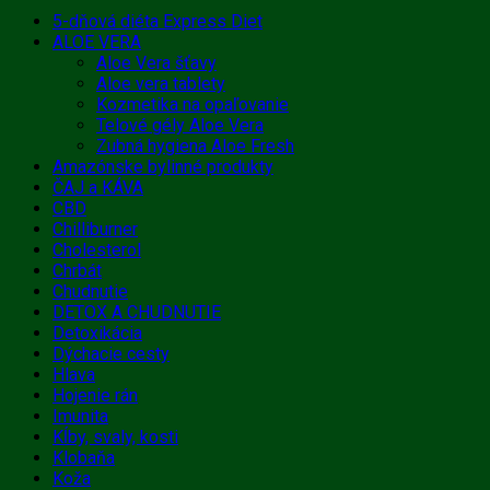
5-dňová diéta Express Diet
ALOE VERA
Aloe Vera šťavy
Aloe vera tablety
Kozmetika na opaľovanie
Telové gély Aloe Vera
Zubná hygiena Aloe Fresh
Amazónske bylinné produkty
ČAJ a KÁVA
CBD
Chilliburner
Cholesterol
Chrbát
Chudnutie
DETOX A CHUDNUTIE
Detoxikácia
Dýchacie cesty
Hlava
Hojenie rán
Imunita
Kĺby, svaly, kosti
Klobaňa
Koža