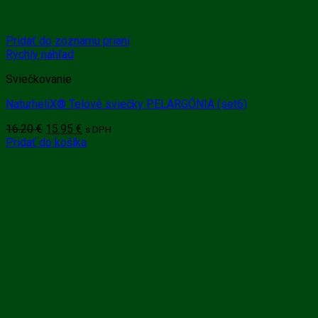
Pridať do zoznamu prianí
Rýchly náhľad
Sviečkovanie
NaturheliX® Telové sviečky PELARGÓNIA (set6)
Pôvodná
Aktuálna
16.20
€
15.95
€
s DPH
cena
cena
Pridať do košíka
bola:
je:
16.20 €.
15.95 €.