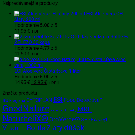
Najpredávanejšie produkty
ESI Aloe Vera GÉL
čistý 200 ml
Hodnotenie
5.00
z 5
11.95
€
s DPH
Vitamin Bottle Fe
ŽELEZO 30 kaps
Hodnotenie
4.77
z 5
11.50
€
s DPH
ESI Aloe vera Čistá šťava 1 liter
Hodnotenie
5.00
z 5
Pôvodná
Aktuálna
14.95
€
12.95
€
s DPH
cena
cena
Značka produktu
bola:
je:
ESI
14.95 €.
12.95 €.
CYTOPLAN
Food Detective™
aju
Biogema
GoodNature
MRL
klobana
klobanky
NaturheliX®
OroVerde®
SEPEA
veg1
Zlatý dúšok
VitaminBottle