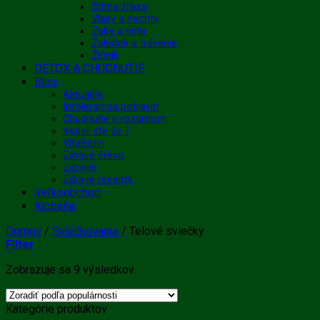
Štítna žľaza
Vlasy a nechty
Zuby a ústa
Žalúdok a trávenie
Žlčník
DETOX A CHUDNUTIE
Blog
Aktuality
Intolerancia potravín
Chudnutie s rozumom
Vedeli ste že ?
VitaBerin
Zdravé črevo
Zdravie
Zdravé recepty
Veľkoobchod
Klobaňa
Domov
/
Sviečkovanie
/
Telové sviečky
Filter
Zoradené
Zobrazuje sa 9 výsledkov
podľa
popularity
Kategórie produktov