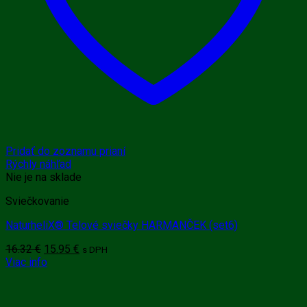
Pridať do zoznamu prianí
Rýchly náhľad
Nie je na sklade
Sviečkovanie
NaturheliX® Telové sviečky HARMANČEK (set6)
Pôvodná
Aktuálna
16.32
€
15.95
€
s DPH
cena
cena
Viac info
bola:
je:
16.32 €.
15.95 €.