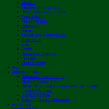
Migréna
Močové cesty, obličky
Únava, vyčerpanie, energia
Žena a dieťa
Pre športovcov
Hojenie rán
Hlava
Menštruácia a menopauza
Krvný cukor
Zrak
Chrbát
Ochrana pred slnkom
Prostata
Vlasy a nechty
Blog
Zákaznícky servis
Ochrana osobných údajov
Obchodné podmienky
Návod ako platiť platobnou kartou v platobnej
bráne GP Webpay
Doprava a platba
Vrátenie tovaru / reklamácia
Prihlásenie