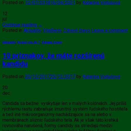
Posted on
12/07/2018
16/04/2021
by
Katarína Vojtušová
12
júl
Continue reading
→
Posted in
Aktuality
,
VitaBerin
,
Zdravé črevo
Leave a comment
Aktuality
,
Vedeli ste že ?
,
Zdravé črevo
10 príznakov, že máte rozšírenú
kandidu
Posted on
20/12/2017
20/12/2017
by
Katarína Vojtušová
20
dec
Candida sa bežne vyskytuje len v malých kolóniách. Jej príliš
rýchlemu rastu zabraňuje imunitný systém ľudského hostiteľa
a tiež iné mikroorganizmy nachádzajúce sa na alebo v
membránach slizníc ľudského tela. Ak je však táto krehká
rovnováha narušená, formy candidy sa striedajú medzi