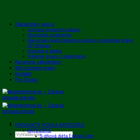
Skip
Zákaznícky servis
to
Ochrana osobných údajov
Obchodné podmienky
content
Návod ako platiť platobnou kartou v platobnej bráne
GP Webpay
Doprava a platba
Vrátenie tovaru / reklamácia
Recenzie zákazníkov
Môj zoznam prianí
Kontakt
Pre Česko
PRODUKTY PODĽA KATEGÓRIE
KATEGÓRIE
Hľadať:
5-dňová diéta Express Diet