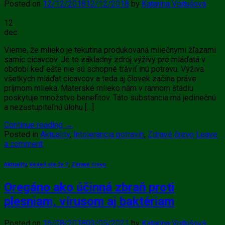
Posted on
12/12/2018
12/12/2018
by
Katarína Vojtušová
12
dec
Vieme, že mlieko je tekutina produkovaná mliečnymi žľazami
samíc cicavcov. Je to základný zdroj výživy pre mláďatá v
období keď ešte nie sú schopné tráviť inú potravu. Výživa
všetkých mláďat cicavcov a teda aj človek začína práve
príjmom mlieka. Materské mlieko nám v rannom štádiu
poskytuje množstvo benefitov. Táto substancia má jedinečnú
a nezastupiteľnú úlohu […]
Continue reading
→
Posted in
Aktuality
,
Intolerancia potravín
,
Zdravé črevo
Leave
a comment
Aktuality
,
Vedeli ste že ?
,
Zdravé črevo
Oregáno ako účinná zbraň proti
plesniam, vírusom aj baktériam
Posted on
16/08/2018
03/05/2021
by
Katarína Vojtušová