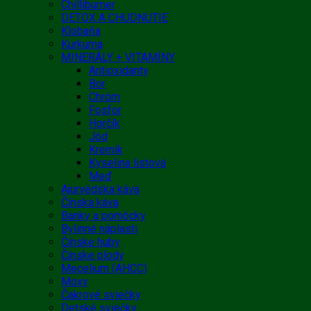
Chilliburner
DETOX A CHUDNUTIE
Klobaňa
Kurkuma
MINERÁLY + VITAMÍNY
Antioxidanty
Bor
Chróm
Fosfor
Horčík
Jód
Kremík
Kyselina listová
Meď
Ajurvédska káva
Čínska káva
Banky a pomôcky
Bylinné náplasti
Čínske huby
Čínske plody
Mecelium (AHCC)
Moxy
Čakrové sviečky
Detské sviečky