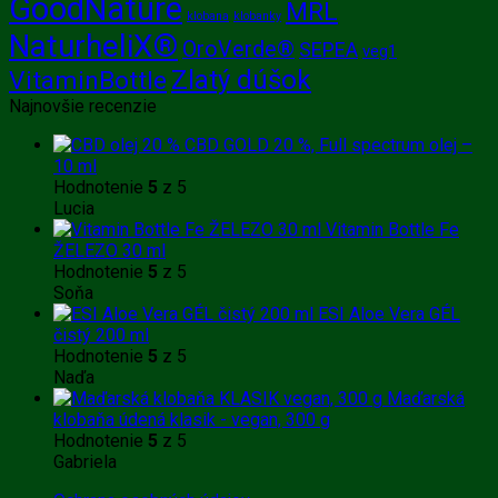
GoodNature
MRL
klobana
klobanky
NaturheliX®
OroVerde®
SEPEA
veg1
Zlatý dúšok
VitaminBottle
Najnovšie recenzie
CBD GOLD 20 %, Full spectrum olej –
10 ml
Hodnotenie
5
z 5
Lucia
Vitamin Bottle Fe
ŽELEZO 30 ml
Hodnotenie
5
z 5
Soňa
ESI Aloe Vera GÉL
čistý 200 ml
Hodnotenie
5
z 5
Naďa
Maďarská
klobaňa údená klasik - vegan, 300 g
Hodnotenie
5
z 5
Gabriela