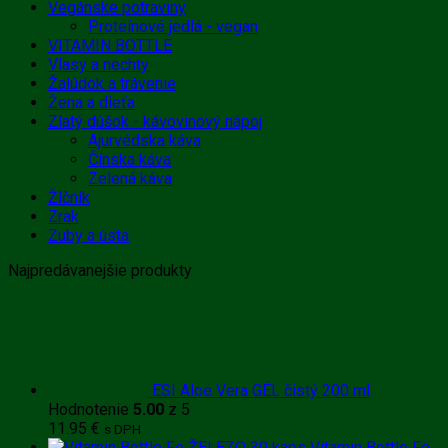
Vegánske potraviny
Proteínové jedlá - vegan
VITAMIN BOTTLE
Vlasy a nechty
Žalúdok a trávenie
Žena a dieťa
Zlatý dúšok - kávovinový nápoj
Ajurvédska káva
Čínska káva
Zelená káva
Žlčník
Zrak
Zuby a ústa
Najpredávanejšie produkty
ESI Aloe Vera GÉL čistý 200 ml
Hodnotenie
5.00
z 5
11.95
€
s DPH
Vitamin Bottle Fe