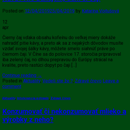
Posted on
12/04/2019
25/04/2019
by
Katarína Vojtušová
12
apr
Čierny čaj vďaka obsahu kofeínu do veľkej miery dokáže
nahradiť pitie kávy, a preto ak sa z nejakých dôvodov musíte
vzdať svojej šálky kávy, môžete smelo siahnúť práve po
čiernom čaji. V Číne sa do polovice 17. storočia pripravoval
iba zelený čaj, no dlhou prepravou do Európy strácal na
kvalite, preto rastúci dopyt po čaji […]
Continue reading
→
Posted in
Aktuality
,
Vedeli ste že ?
,
Zdravé črevo
Leave a
comment
Aktuality
,
Intolerancia potravín
,
Zdravé črevo
Konzumovať či nekonzumovať mlieko a
výrobky z neho?