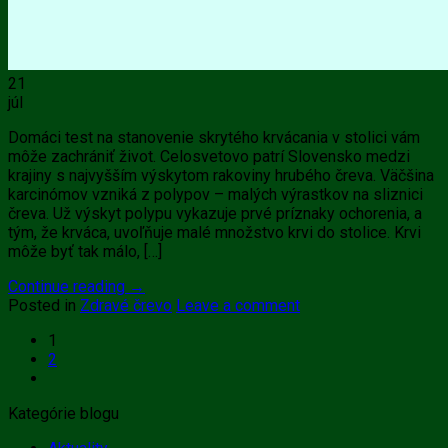
21
júl
Domáci test na stanovenie skrytého krvácania v stolici vám
môže zachrániť život. Celosvetovo patrí Slovensko medzi
krajiny s najvyšším výskytom rakoviny hrubého čreva. Väčšina
karcinómov vzniká z polypov – malých výrastkov na sliznici
čreva. Už výskyt polypu vykazuje prvé príznaky ochorenia, a
tým, že krváca, uvoľňuje malé množstvo krvi do stolice. Krvi
môže byť tak málo, […]
Continue reading
→
Posted in
Zdravé črevo
Leave a comment
1
2
Kategórie blogu