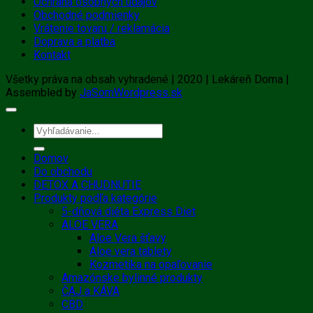
Ochrana osobných údajov
Obchodné podmienky
Vrátenie tovaru / reklamácia
Doprava a platba
Kontakt
Všetky práva na obsah vyhradené | 2020 | Lekáreň Doma |
Assembled by
JaSomWordpress.sk
Hľadať:
Domov
Do obchodu
DETOX A CHUDNUTIE
Produkty podľa kategórie
5-dňová diéta Express Diet
ALOE VERA
Aloe Vera šťavy
Aloe vera tablety
Kozmetika na opaľovanie
Amazónske bylinné produkty
ČAJ a KÁVA
CBD