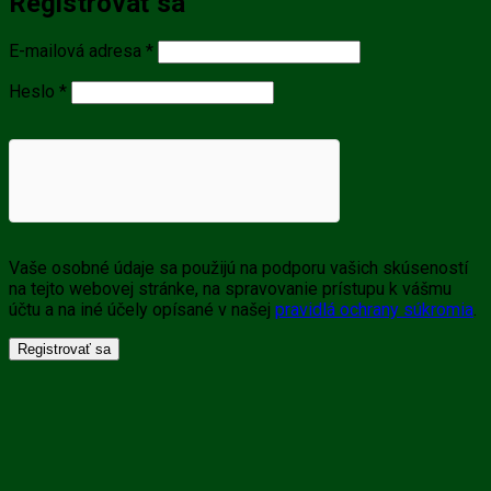
Registrovať sa
Povinné
E-mailová adresa
*
Povinné
Heslo
*
Vaše osobné údaje sa použijú na podporu vašich skúseností
na tejto webovej stránke, na spravovanie prístupu k vášmu
účtu a na iné účely opísané v našej
pravidlá ochrany súkromia
.
Registrovať sa