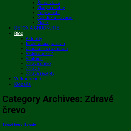
Štítna žľaza
Vlasy a nechty
Zuby a ústa
Žalúdok a trávenie
Žlčník
DETOX A CHUDNUTIE
Blog
Aktuality
Intolerancia potravín
Chudnutie s rozumom
Vedeli ste že ?
VitaBerin
Zdravé črevo
Zdravie
Zdravé recepty
Veľkoobchod
Klobaňa
Category Archives:
Zdravé
črevo
Zdravé črevo
,
Zdravie