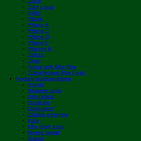
Žlčník
Zuby a ústa
Selén
Vápnik
Vitamín A
Vitamín C
Vitamín D
Vitamín E
Vitamíny B
Zelezo
Zinok
Telové gély Aloe Vera
Zubná hygiena Aloe Fresh
Produkty podľa problému
Imunita
Dýchacie cesty
Detoxikácia
Chudnutie
Cholesterol
Žalúdok a trávenie
Koža
Kĺby, svaly, kosti
Mozog, pamäť
Spánok