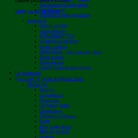
Žiadne produkty v košíku.
Samodiagnostické testy
Sviečkovanie
Vrátiť sa do obchodu
Tradičná čínska medicína
Kategórie
Telové sviečky
Ušné sviečky
VITAMIN BOTTLE
Vegánske potraviny
Vegan salámy
Zlatý dúšok – kávovinový nápoj
Žena a dieťa
Zelená káva
Zubná hygiena Aloe Fresh
Do obchodu
PRODUKTY PODĽA PROBLÉMU
PROBLÉM
Imunita
Detoxikácia
Chudnutie
Dýchacie cesty
Cholesterol
Žalúdok a trávenie
Koža
Kĺby, svaly, kosti
Mozog, pamäť
Spánok