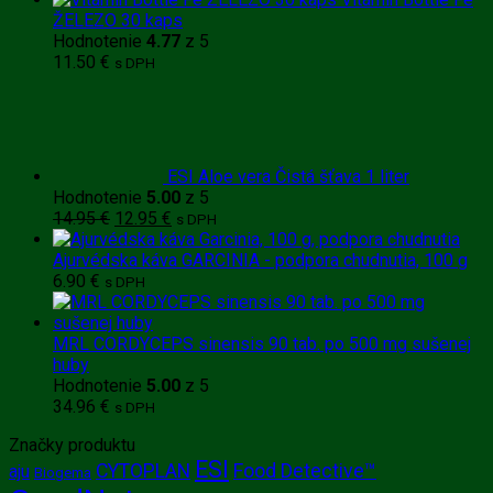
ŽELEZO 30 kaps
Hodnotenie
4.77
z 5
11.50
€
s DPH
ESI Aloe vera Čistá šťava 1 liter
Hodnotenie
5.00
z 5
Pôvodná
Aktuálna
14.95
€
12.95
€
s DPH
cena
cena
bola:
je:
Ajurvédska káva GARCINIA - podpora chudnutia, 100 g
14.95 €.
12.95 €.
6.90
€
s DPH
MRL CORDYCEPS sinensis 90 tab. po 500 mg sušenej
huby
Hodnotenie
5.00
z 5
34.96
€
s DPH
Značky produktu
ESI
CYTOPLAN
Food Detective™
aju
Biogema