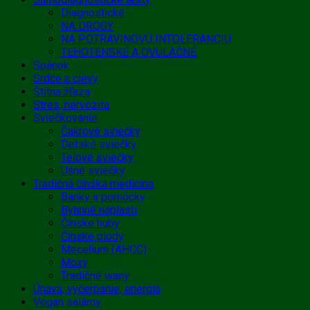
Diagnostické
NA DROGY
NA POTRAVINOVÚ INTOLERANCIU
TEHOTENSKÉ A OVULAČNÉ
Spánok
Srdce a cievy
Štítna žľaza
Stres, nervozita
Sviečkovanie
Čakrové sviečky
Detské sviečky
Telové sviečky
Ušné sviečky
Tradičná čínska medicína
Banky a pomôcky
Bylinné náplasti
Čínske huby
Čínske plody
Mecelium (AHCC)
Moxy
Tradičné wany
Únava, vyčerpanie, energia
Vegan salámy