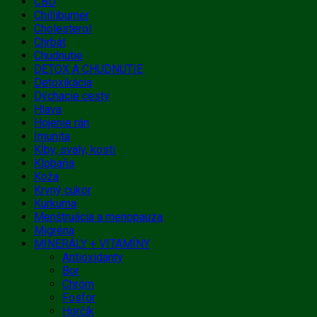
CBD
Chilliburner
Cholesterol
Chrbát
Chudnutie
DETOX A CHUDNUTIE
Detoxikácia
Dýchacie cesty
Hlava
Hojenie rán
Imunita
Kĺby, svaly, kosti
Klobaňa
Koža
Krvný cukor
Kurkuma
Menštruácia a menopauza
Migréna
MINERÁLY + VITAMÍNY
Antioxidanty
Bor
Chróm
Fosfor
Horčík