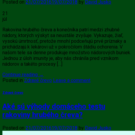
Posted on
21/07/2016
19/07/2018
by
David Jusko
21
júl
Rakovina hrubého čreva a konečníka patrí medzi zhubné
nádory, ktorých výskyt sa neustále zvyšuje. Vykazuje, žiaľ,
vysokú úmrtnosť, pretože mnohí podceňujú prvé príznaky a
prichádzajú k lekárovi už v pokročilom štádiu ochorenia. V
našom tele sa denne produkuje množstvo nádorových buniek.
Jednou z úloh imunity je, aby nás chránila pred vznikom
nádorov a takéto procesy […]
Continue reading
→
Posted in
Zdravé črevo
Leave a comment
Zdravé črevo
Aké sú výhody domáceho testu
rakoviny hrubého čreva?
Posted on
21/07/2016
19/07/2018
by
David Jusko