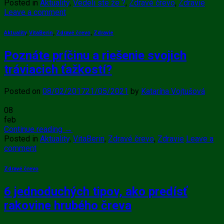
Posted in
Aktuality
,
Vedeli ste že ?
,
Zdravé črevo
,
Zdravie
Leave a comment
Aktuality
,
VitaBerin
,
Zdravé črevo
,
Zdravie
Poznáte príčinu a riešenie svojich
tráviacich ťažkostí?
Posted on
08/02/2017
21/05/2021
by
Katarína Vojtušová
08
feb
Continue reading
→
Posted in
Aktuality
,
VitaBerin
,
Zdravé črevo
,
Zdravie
Leave a
comment
Zdravé črevo
6 jednoduchých tipov, ako predísť
rakovine hrubého čreva