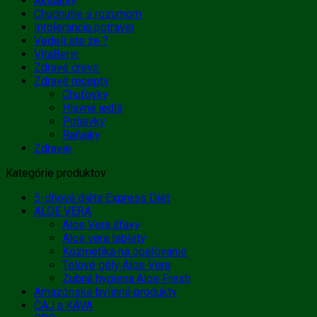
Aktuality
Chudnutie s rozumom
Intolerancia potravín
Vedeli ste že ?
VitaBerin
Zdravé črevo
Zdravé recepty
Chuťovky
Hlavné jedlá
Polievky
Raňajky
Zdravie
Kategórie produktov
5-dňová diéta Express Diet
ALOE VERA
Aloe Vera šťavy
Aloe vera tablety
Kozmetika na opaľovanie
Telové gély Aloe Vera
Zubná hygiena Aloe Fresh
Amazónske bylinné produkty
ČAJ a KÁVA