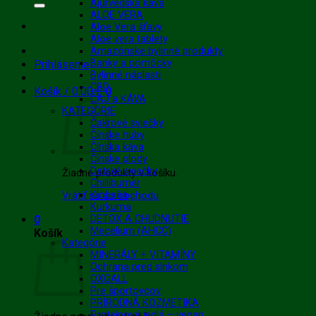
Ajurvédska káva
ALOE VERA
Aloe Vera šťavy
Aloe vera tablety
Amazónske bylinné produkty
Banky a pomôcky
Prihlásenie
Bylinné náplasti
CBD
Košík /
0.00
€
0
ČAJ a KÁVA
KATEGÓRIE
Čakrové sviečky
Čínske huby
Čínska káva
Čínske plody
Detské sviečky
Žiadne produkty v košíku.
Chilliburner
Klobaňa
Vrátiť sa do obchodu
Kurkuma
0
DETOX A CHUDNUTIE
Mecelium (AHCC)
Košík
Kategórie
MINERÁLY + VITAMÍNY
Ochrana pred slnkom
OXGALL
Pre športovcov
PRÍRODNÁ KOZMETIKA
Proteínové jedlá – vegan