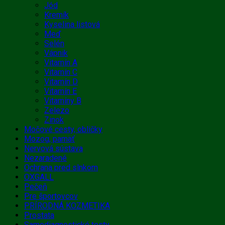
Jód
Kremík
Kyselina listová
Meď
Selén
Vápnik
Vitamín A
Vitamín C
Vitamín D
Vitamín E
Vitamíny B
Zelezo
Zinok
Močové cesty, obličky
Mozog, pamäť
Nervová sústava
Nezaradené
Ochrana pred slnkom
OXGALL
Pečeň
Pre športovcov
PRÍRODNÁ KOZMETIKA
Prostata
Samodiagnostické testy