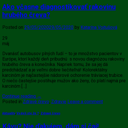
Ako včasne diagnostikovať rakovinu
hrubého čreva?
Posted on
29/05/2020
29/05/2020
by
Katarína Vojtušová
29
máj
Dvanásť autobusov plných ľudí – to je množstvo pacientov v
Európe, ktorí každý deň pribudnú s novou diagnózou rakoviny
hrubého čreva a konečníka. Napriek tomu, že sa jej dá
predchádzať a je veľmi dobre liečiteľná! Kolorektálny
karcinóm je najčastejšie nádorové ochorenie tráviacej trubice.
O niečo častejšie postihuje mužov ako ženy, čo platí najmä pre
karcinóm […]
Continue reading
→
Posted in
Zdravé črevo
,
Zdravie
Leave a comment
Aktuality
,
Vedeli ste že ?
,
Zdravé črevo
Kávu? Nie ďakujem, dám si čaj!