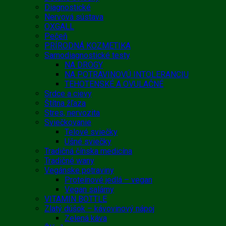
Diagnostické
Nervová sústava
OXGALL
Pečeň
PRÍRODNÁ KOZMETIKA
Samodiagnostické testy
NA DROGY
NA POTRAVINOVÚ INTOLERANCIU
TEHOTENSKÉ A OVULAČNÉ
Srdce a cievy
Štítna žľaza
Stres, nervozita
Sviečkovanie
Telové sviečky
Ušné sviečky
Tradičná čínska medicína
Tradičné wany
Vegánske potraviny
Proteínové jedlá – vegan
Vegan salámy
VITAMIN BOTTLE
Zlatý dúšok – kávovinový nápoj
Zelená káva