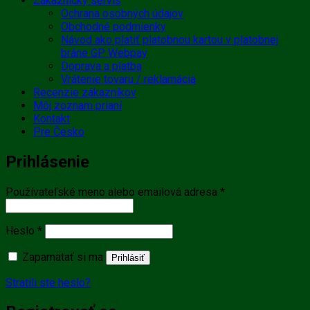
Zákaznícky servis
Ochrana osobných údajov
Obchodné podmienky
Návod ako platiť platobnou kartou v platobnej
bráne GP Webpay
Doprava a platba
Vrátenie tovaru / reklamácia
Recenzie zákazníkov
Môj zoznam prianí
Kontakt
Pre Česko
Prihlásenie
Povinné
Používateľské meno alebo emailová adresa
*
Povinné
Heslo
*
Zapamätať si ma
Prihlásiť
Stratili ste heslo?