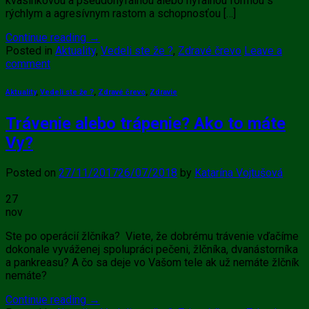
kvasinkovou a pseudohyfálnou alebo hyfálnou formou s
rýchlym a agresívnym rastom a schopnosťou […]
Continue reading
→
Posted in
Aktuality
,
Vedeli ste že ?
,
Zdravé črevo
Leave a
comment
Aktuality
,
Vedeli ste že ?
,
Zdravé črevo
,
Zdravie
Trávenie alebo trápenie? Ako to máte
Vy?
Posted on
27/11/2017
26/07/2018
by
Katarína Vojtušová
27
nov
Ste po operácií žlčníka? Viete, že dobrému trávenie vďačíme
dokonale vyváženej spolupráci pečeni, žlčníka, dvanástorníka
a pankreasu? A čo sa deje vo Vašom tele ak už nemáte žlčník
nemáte?
Continue reading
→