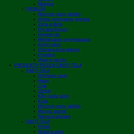
Migréna
PROBLÉM
Močové cesty, obličky
Únava, vyčerpanie, energia
Žena a dieťa
Pre športovcov
Hojenie rán
Menštruácia a menopauza
Krvný cukor
Ochrana pred slnkom
Prostata
Vlasy a nechty
PRODUKTY PODĽA ČASTI TELA
ČASTI TELA
Dýchacie cesty
Hlava
Zrak
Chrbát
Kĺby, svaly, kosti
Koža
Močové cesty, obličky
Mozog, pamäť
Nervová sústava
ČASTI TELA
Pečeň
Srdce a cievy