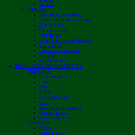
Migréna
PROBLÉM
Močové cesty, obličky
Únava, vyčerpanie, energia
Žena a dieťa
Pre športovcov
Hojenie rán
Menštruácia a menopauza
Krvný cukor
Ochrana pred slnkom
Prostata
Vlasy a nechty
PRODUKTY PODĽA ČASTI TELA
ČASTI TELA
Dýchacie cesty
Hlava
Zrak
Chrbát
Kĺby, svaly, kosti
Koža
Močové cesty, obličky
Mozog, pamäť
Nervová sústava
ČASTI TELA
Pečeň
Srdce a cievy