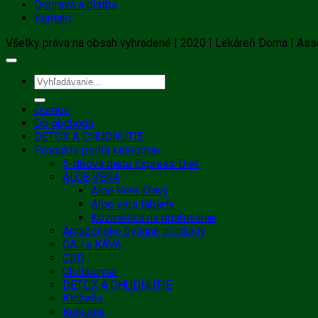
Doprava a platba
Kontakt
Všetky práva na obsah vyhradené | 2020 | Lekáreň Doma | A
Hľadať:
Domov
Do obchodu
DETOX A CHUDNUTIE
Produkty podľa kategórie
5-dňová diéta Express Diet
ALOE VERA
Aloe Vera šťavy
Aloe vera tablety
Kozmetika na opaľovanie
Amazónske bylinné produkty
ČAJ a KÁVA
CBD
Chilliburner
DETOX A CHUDNUTIE
Klobaňa
Kurkuma