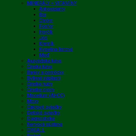
MINERÁLY + VITAMÍNY
Antioxidanty
Bor
Chróm
Fosfor
Horčík
Jód
Kremík
Kyselina listová
Meď
Ajurvédska káva
Čínska káva
Banky a pomôcky
Bylinné náplasti
Čínske huby
Čínske plody
Mecelium (AHCC)
Moxy
Čakrové sviečky
Detské sviečky
Diagnostické
Nervová sústava
OXGALL
Pečeň