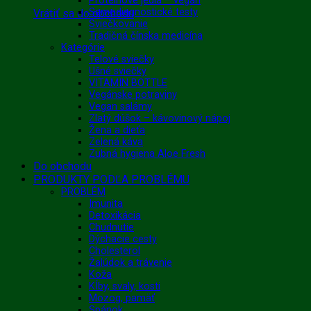
Proteínové jedlá – vegan
Samodiagnostické testy
Vrátiť sa do obchodu
Sviečkovanie
Tradičná čínska medicína
Kategórie
Telové sviečky
Ušné sviečky
VITAMIN BOTTLE
Vegánske potraviny
Vegan salámy
Zlatý dúšok – kávovinový nápoj
Žena a dieťa
Zelená káva
Zubná hygiena Aloe Fresh
Do obchodu
PRODUKTY PODĽA PROBLÉMU
PROBLÉM
Imunita
Detoxikácia
Chudnutie
Dýchacie cesty
Cholesterol
Žalúdok a trávenie
Koža
Kĺby, svaly, kosti
Mozog, pamäť
Spánok