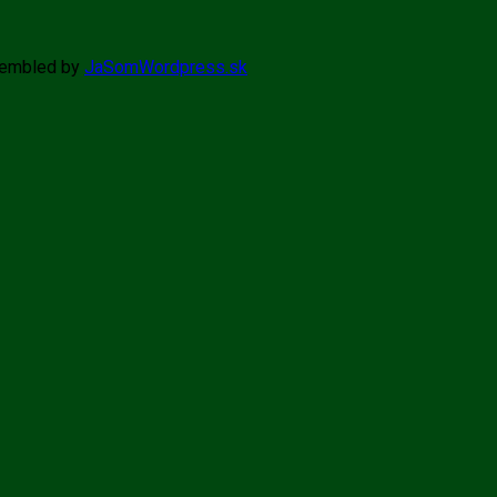
ssembled by
JaSomWordpress.sk