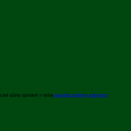
a iné účely opísané v našej
pravidlá ochrany súkromia
.