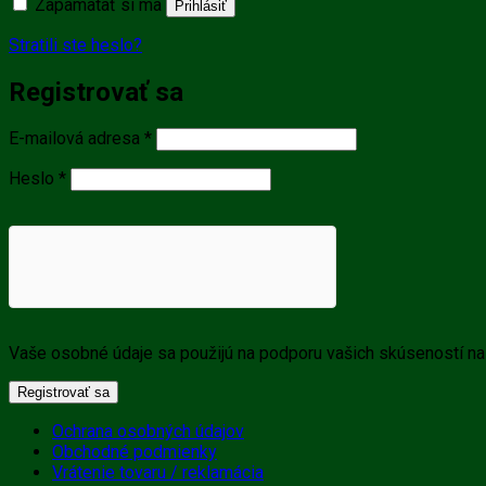
Zapamätať si ma
Prihlásiť
Stratili ste heslo?
Registrovať sa
Povinné
E-mailová adresa
*
Povinné
Heslo
*
Vaše osobné údaje sa použijú na podporu vašich skúseností na 
Registrovať sa
Ochrana osobných údajov
Obchodné podmienky
Vrátenie tovaru / reklamácia