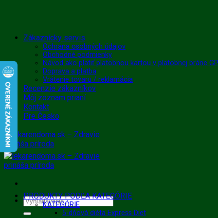
Skip
Zákaznícky servis
to
Ochrana osobných údajov
Obchodné podmienky
content
Návod ako platiť platobnou kartou v platobnej bráne 
Doprava a platba
Vrátenie tovaru / reklamácia
Recenzie zákazníkov
Môj zoznam prianí
Kontakt
Pre Česko
PRODUKTY PODĽA KATEGÓRIE
Hľadať:
KATEGÓRIE
5-dňová diéta Express Diet