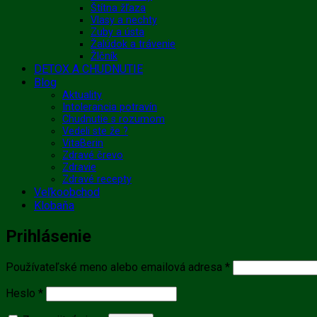
Štítna žľaza
Vlasy a nechty
Zuby a ústa
Žalúdok a trávenie
Žlčník
DETOX A CHUDNUTIE
Blog
Aktuality
Intolerancia potravín
Chudnutie s rozumom
Vedeli ste že ?
VitaBerin
Zdravé črevo
Zdravie
Zdravé recepty
Veľkoobchod
Klobaňa
Prihlásenie
Povinné
Používateľské meno alebo emailová adresa
*
Povinné
Heslo
*