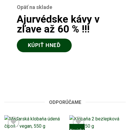
Opäť na sklade
Ajurvédske kávy v
zľave až 60 % !!!
KÚPIŤ HNEĎ
ODPORÚČAME