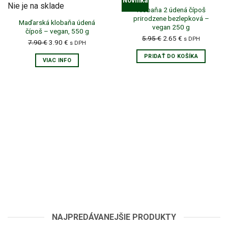
Novinka
Nie je na sklade
Klobaňa 2 údená čípoš
prirodzene bezlepková –
Maďarská klobaňa údená
vegan 250 g
čípoš – vegan, 550 g
Pôvodná
Aktuálna
5.95
€
2.65
€
s DPH
Pôvodná
Aktuálna
7.90
€
3.90
€
s DPH
cena
cena
cena
cena
PRIDAŤ DO KOŠÍKA
bola:
je:
VIAC INFO
bola:
je:
5.95 €.
2.65 €.
7.90 €.
3.90 €.
Pridať do zoznamu prianí
Pridať do zoznamu prianí
NAJPREDÁVANEJŠIE PRODUKTY