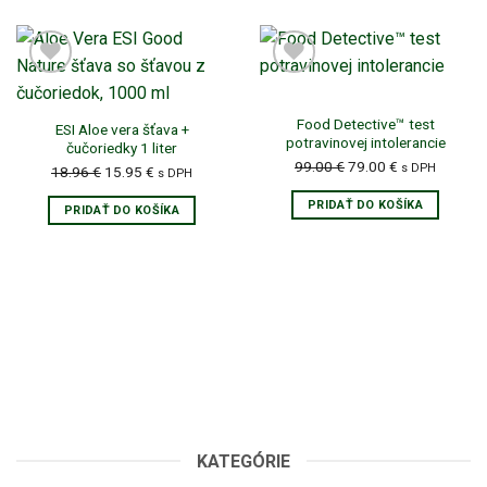
Novinka u nás
Food Detective™ test
ESI Aloe vera šťava +
potravinovej intolerancie
čučoriedky 1 liter
Pôvodná
Aktuálna
99.00
€
79.00
€
s DPH
Pôvodná
Aktuálna
18.96
€
15.95
€
s DPH
cena
cena
cena
cena
PRIDAŤ DO KOŠÍKA
bola:
je:
PRIDAŤ DO KOŠÍKA
bola:
je:
99.00 €.
79.00 €.
18.96 €.
15.95 €.
Pridať do zoznamu prianí
Pridať do zoznamu prianí
KATEGÓRIE