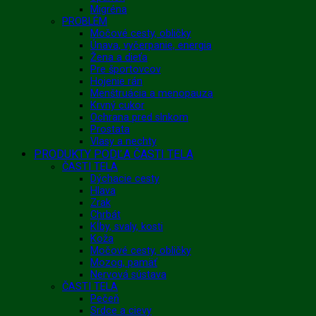
Migréna
PROBLÉM
Močové cesty, obličky
Únava, vyčerpanie, energia
Žena a dieťa
Pre športovcov
Hojenie rán
Menštruácia a menopauza
Krvný cukor
Ochrana pred slnkom
Prostata
Vlasy a nechty
PRODUKTY PODĽA ČASTI TELA
ČASTI TELA
Dýchacie cesty
Hlava
Zrak
Chrbát
Kĺby, svaly, kosti
Koža
Močové cesty, obličky
Mozog, pamäť
Nervová sústava
ČASTI TELA
Pečeň
Srdce a cievy