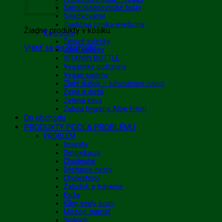
Samodiagnostické testy
Sviečkovanie
Tradičná čínska medicína
Žiadne produkty v košíku.
Kategórie
Telové sviečky
Vrátiť sa do obchodu
Ušné sviečky
VITAMIN BOTTLE
Vegánske potraviny
Vegan salámy
Zlatý dúšok – kávovinový nápoj
Žena a dieťa
Zelená káva
Zubná hygiena Aloe Fresh
Do obchodu
PRODUKTY PODĽA PROBLÉMU
PROBLÉM
Imunita
Detoxikácia
Chudnutie
Dýchacie cesty
Cholesterol
Žalúdok a trávenie
Koža
Kĺby, svaly, kosti
Mozog, pamäť
Spánok