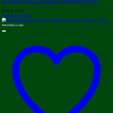
GN Zlatý dúšok kávovinový nápoj s hubou REISHI 100 g
6.95
€
s DPH
Pridať do košíka
Novinka u nás