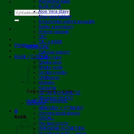
Ajurvédska káva
ALOE VERA
Aloe Vera šťavy
Hľadať:
Aloe vera tablety
Amazónske bylinné produkty
Banky a pomôcky
Bylinné náplasti
CBD
ČAJ a KÁVA
Prihlásenie
KATEGÓRIE
Čakrové sviečky
Košík /
0.00
€
0
Čínske huby
Čínska káva
Čínske plody
Detské sviečky
Chilliburner
Klobaňa
Kurkuma
Žiadne produkty v košíku.
DETOX A CHUDNUTIE
Mecelium (AHCC)
Vrátiť sa do obchodu
Kategórie
MINERÁLY + VITAMÍNY
0
Ochrana pred slnkom
Košík
OXGALL
Pre športovcov
PRÍRODNÁ KOZMETIKA
Proteínové jedlá – vegan