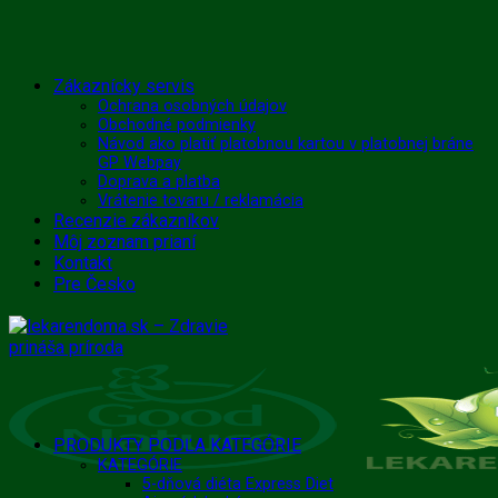
Skip
Zákaznícky servis
to
Ochrana osobných údajov
Obchodné podmienky
content
Návod ako platiť platobnou kartou v platobnej bráne
GP Webpay
Doprava a platba
Vrátenie tovaru / reklamácia
Recenzie zákazníkov
Môj zoznam prianí
Kontakt
Pre Česko
PRODUKTY PODĽA KATEGÓRIE
KATEGÓRIE
5-dňová diéta Express Diet