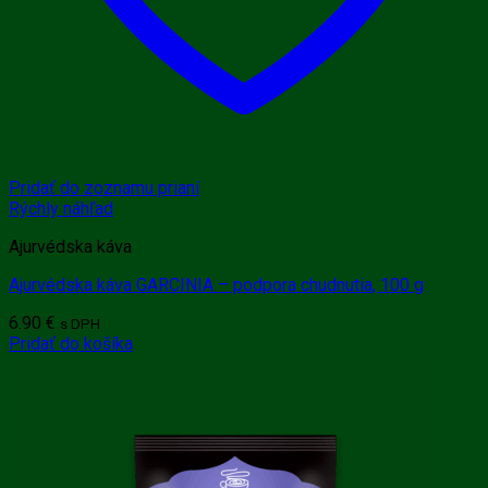
Pridať do zoznamu prianí
Rýchly náhľad
Ajurvédska káva
Ajurvédska káva GARCINIA – podpora chudnutia, 100 g
6.90
€
s DPH
Pridať do košíka