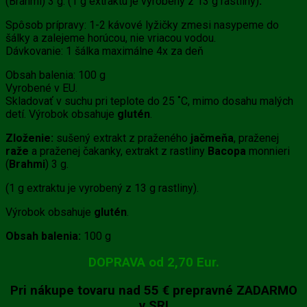
(Brahmi) 3 g. (1 g extraktu je vyrobený z 13 g rastliny)
.
Spôsob prípravy: 1-2 kávové lyžičky zmesi nasypeme do
šálky a zalejeme horúcou, nie vriacou vodou.
Dávkovanie: 1 šálka maximálne 4x za deň
Obsah balenia: 100 g
Vyrobené v EU.
Skladovať v suchu pri teplote do 25 ˚C, mimo dosahu malých
detí. Výrobok obsahuje
glutén
.
Zloženie:
sušený extrakt z praženého
jačmeňa
, praženej
raže
a praženej čakanky, extrakt z rastliny
Bacopa
monnieri
(
Brahmi
) 3 g.
(1 g extraktu je vyrobený z 13 g rastliny).
Výrobok obsahuje
glutén
.
Obsah balenia:
100 g
DOPRAVA od 2,70 Eur.
Pri nákupe tovaru
nad 55 €
prepravné
ZADARMO
v SR!