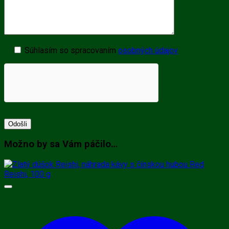
Súhlasím so spracovaním
osobných údajov
Možno by sa Vám páčilo…