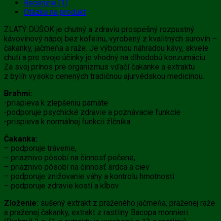
Recenzie (1)
Otázka na produkt
ZLATÝ DÚŠOK je chutný a zdraviu prospešný rozpustný
kávovinový nápoj bez kofeínu, vyrobený z kvalitných surovín –
čakanky, jačmeňa a raže. Je výbornou náhradou kávy, skvele
chutí a pre svoje účinky je vhodný na dlhodobú konzumáciu.
Za svoj prínos pre organizmus vďačí čakanke a extraktu
z bylín vysoko cenených tradičnou ajurvédskou medicínou.
Brahmi:
-prispieva k zlepšeniu pamäte
-podporuje psychické zdravie a poznávacie funkcie
-prispieva k normálnej funkcii žlčníka
Čakanka:
– podporuje trávenie,
– priaznivo pôsobí na činnosť pečene,
– priaznivo pôsobí na činnosť srdca a ciev
– podporuje znižovanie váhy a kontrolu hmotnosti
– podporuje zdravie kostí a kĺbov
Zloženie:
sušený extrakt z praženého jačmeňa, praženej raže
a praženej čakanky, extrakt z rastliny Bacopa monnieri