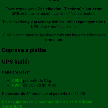
Tovar expedujeme
Zásielkovňou (Packeta) a kuriérom
UPS
alebo si ho môžete vyzdvihnúť u nás osobne
.
Tovar objednaný
v pracovný deň do 13:00 expedujeme cez
UPS
ešte v deň objednania.
O aktuálnom stave Vašej objednávky vás budeme informovať
e-mailom.
Doprava a platba
UPS kuriér
Cena prepravy:
3,90 €
pre balík do 3 kg
4,90 €
od 3,01 kg do 10 kg
Doručenie:
do 24 hodín
(pri objednávke do 13:00)
Pri nákupe tovaru v hodnote 55 € a viac DOPRAVA
ZADARMO!