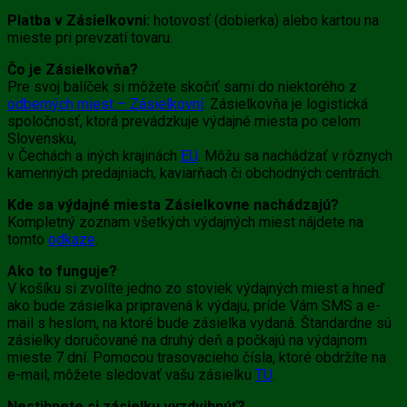
Platba v Zásielkovni:
hotovosť (dobierka) alebo kartou na
mieste pri prevzatí tovaru.
Čo je Zásielkovňa?
Pre svoj balíček si môžete skočiť sami do niektorého z
odberných miest – Zásielkovní
. Zásielkovňa je logistická
spoločnosť, ktorá prevádzkuje výdajné miesta po celom
Slovensku,
v Čechách a iných krajinách
EU
. Môžu sa nachádzať v rôznych
kamenných predajniach, kaviarňach či obchodných centrách.
Kde sa výdajné miesta Zásielkovne nachádzajú?
Kompletný zoznam všetkých výdajných miest nájdete na
tomto
odkaze
.
Ako to funguje?
V košíku si zvolíte jedno zo stoviek výdajných miest a hneď
ako bude zásielka pripravená k výdaju, príde Vám SMS a e-
mail s heslom, na ktoré bude zásielka vydaná. Štandardne sú
zásielky doručované na druhý deň a počkajú na výdajnom
mieste 7 dní. Pomocou trasovacieho čísla, ktoré obdržíte na
e-mail, môžete sledovať vašu zásielku
TU
.
Nestihnete si zásielku vyzdvihnúť?