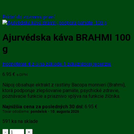
Pridať do zoznamu prianí
Ajurvédska káva BRAHMI 100
g
Hodnotenie
4
z 5 na základe
1
zákazníckej recenzie
6.95
€
s DPH
Nápoj obsahuje ektrakt z rastliny Bacopa monnieri (Brahmi),
ktorá podporuje zlepšovanie pamäte, psychické zdravie,
poznávacie funkcie a priaznivo vplýva na funkcie žlčníka.
Najnižšia cena za posledných 30 dní:
6.95
€
Tovar odošleme:
pondelok - 10. augusta 2026
591 ks na sklade
množstvo