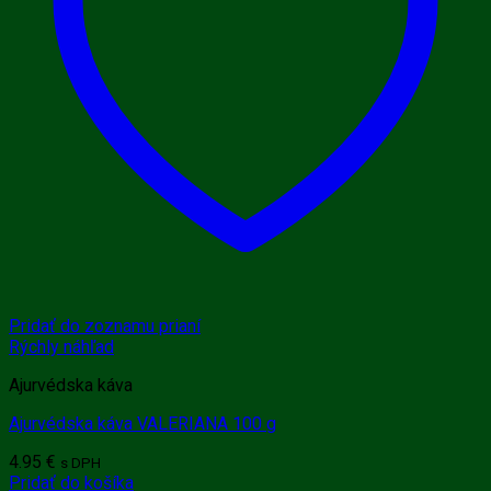
Pridať do zoznamu prianí
Rýchly náhľad
Ajurvédska káva
Ajurvédska káva VALERIANA 100 g
4.95
€
s DPH
Pridať do košíka