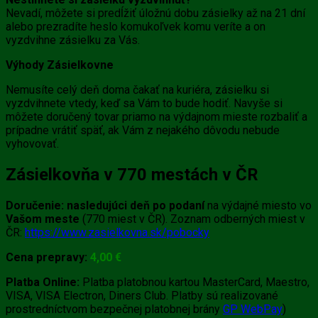
Nevadí, môžete si predĺžiť úložnú dobu zásielky až na 21 dní
alebo prezradíte heslo komukoľvek komu veríte a on
vyzdvihne zásielku za Vás.
Výhody Zásielkovne
Nemusíte celý deň doma čakať na kuriéra, zásielku si
vyzdvihnete vtedy, keď sa Vám to bude hodiť. Navyše si
môžete doručený tovar priamo na výdajnom mieste rozbaliť a
prípadne vrátiť späť, ak Vám z nejakého dôvodu nebude
vyhovovať.
Zásielkovňa v 770 mestách v ČR
Doručenie:
nasledujúci deň po podaní
na výdajné miesto vo
Vašom meste
(770 miest v ČR). Zoznam odberných miest v
ČR:
https://www.zasielkovna.sk/pobocky
Cena prepravy:
4
,0
0 €
Platba Online:
Platba platobnou kartou MasterCard, Maestro,
VISA, VISA Electron, Diners Club. Platby sú realizované
prostredníctvom bezpečnej platobnej brány
GP WebPay
)