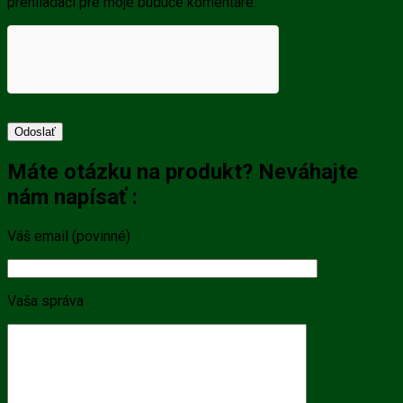
prehliadači pre moje budúce komentáre.
Máte otázku na produkt? Neváhajte
nám napísať :
Váš email (povinné)
Vaša správa