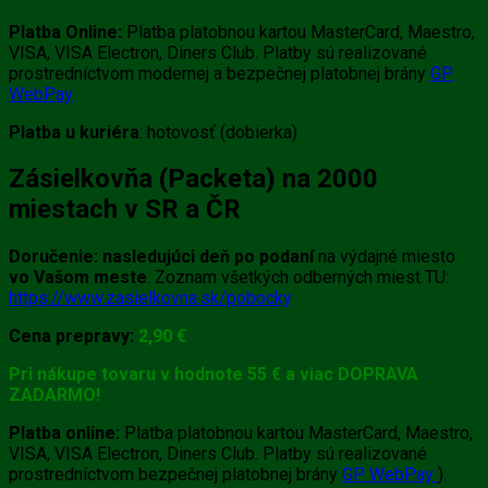
Platba Online:
Platba platobnou kartou MasterCard, Maestro,
VISA, VISA Electron, Diners Club. Platby sú realizované
prostredníctvom modernej a bezpečnej platobnej brány
GP
WebPay
Platba u kuriéra
: hotovosť (dobierka)
Zásielkovňa (Packeta) na 2000
miestach v SR a ČR
Doručenie:
nasledujúci deň po podaní
na výdajné miesto
vo Vašom meste
. Zoznam všetkých odberných miest TU:
https://www.zasielkovna.sk/pobocky
Cena prepravy:
2,90 €
Pri nákupe tovaru v hodnote 55 € a viac DOPRAVA
ZADARMO!
Platba online:
Platba platobnou kartou MasterCard, Maestro,
VISA, VISA Electron, Diners Club. Platby sú realizované
prostredníctvom bezpečnej platobnej brány
GP WebPay
).