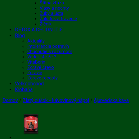
Štítna žľaza
Vlasy a nechty
Zuby a ústa
Žalúdok a trávenie
Žlčník
DETOX A CHUDNUTIE
Blog
Aktuality
Intolerancia potravín
Chudnutie s rozumom
Vedeli ste že ?
VitaBerin
Zdravé črevo
Zdravie
Zdravé recepty
Veľkoobchod
Klobaňa
Domov
/
Zlatý dúšok - kávovinový nápoj
/
Ajurvédska káva