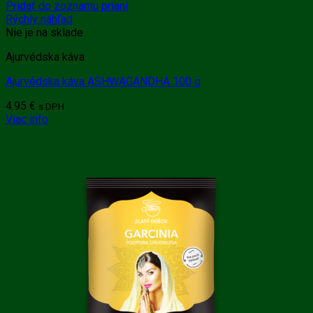
Pridať do zoznamu prianí
Rýchly náhľad
Nie je na sklade
Ajurvédska káva
Ajurvédska káva ASHWAGANDHA 100 g
4.95
€
s DPH
Viac info