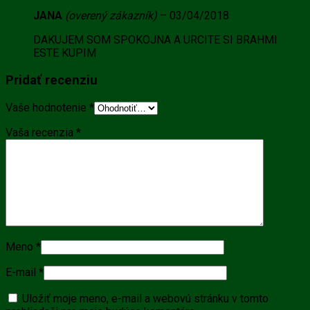
JANA
(overený zákazník)
–
03/04/2018
DAKUJEM SOM SPOKOJNA A URCITE SI BRAHMI
ESTE KUPIM
Pridať recenziu
Vaše hodnotenie
*
Vaša recenzia
*
Meno
*
E-mail
*
Uložiť moje meno, e-mail a webovú stránku v tomto