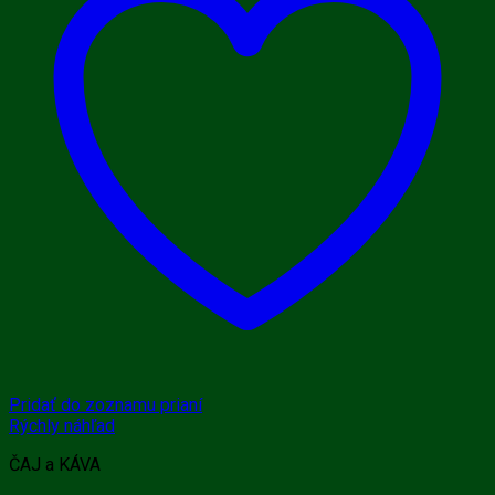
Pridať do zoznamu prianí
Rýchly náhľad
ČAJ a KÁVA