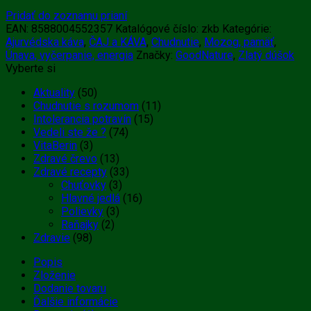
Pridať do zoznamu prianí
EAN:
8588004552357
Katalógové číslo:
zkb
Kategórie:
Ajurvédska káva
,
ČAJ a KÁVA
,
Chudnutie
,
Mozog, pamäť
,
Únava, vyčerpanie, energia
Značky:
GoodNature
,
Zlatý dúšok
Vyberte si
Aktuality
(50)
Chudnutie s rozumom
(11)
Intolerancia potravín
(15)
Vedeli ste že ?
(74)
VitaBerin
(3)
Zdravé črevo
(13)
Zdravé recepty
(33)
Chuťovky
(3)
Hlavné jedlá
(16)
Polievky
(3)
Raňajky
(2)
Zdravie
(98)
Popis
Zloženie
Dodanie tovaru
Ďalšie informácie