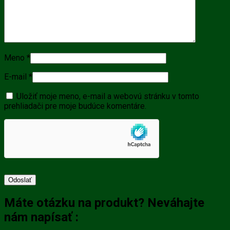
Meno
*
E-mail
*
Uložiť moje meno, e-mail a webovú stránku v tomto
prehliadači pre moje budúce komentáre.
Máte otázku na produkt? Neváhajte
nám napísať :