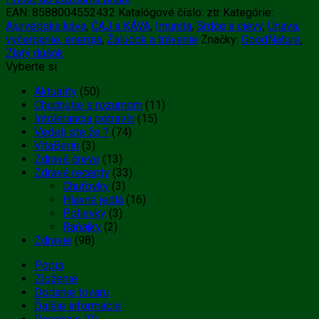
EAN:
8588004552432
Katalógové číslo:
ztr
Kategórie:
Ajurvédska káva
,
ČAJ a KÁVA
,
Imunita
,
Srdce a cievy
,
Únava,
vyčerpanie, energia
,
Žalúdok a trávenie
Značky:
GoodNature
,
Zlatý dúšok
Vyberte si
Aktuality
(50)
Chudnutie s rozumom
(11)
Intolerancia potravín
(15)
Vedeli ste že ?
(74)
VitaBerin
(3)
Zdravé črevo
(13)
Zdravé recepty
(33)
Chuťovky
(3)
Hlavné jedlá
(16)
Polievky
(3)
Raňajky
(2)
Zdravie
(98)
Popis
Zloženie
Dodanie tovaru
Ďalšie informácie