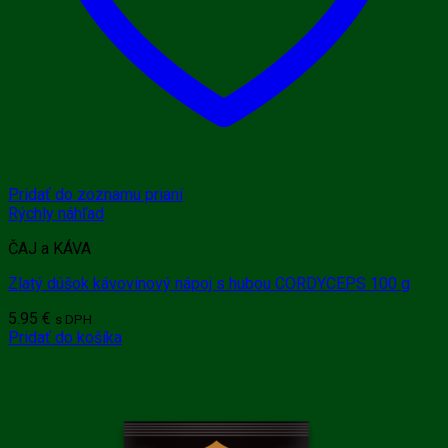
Pridať do zoznamu prianí
Rýchly náhľad
ČAJ a KÁVA
Zlatý dúšok kávovinový nápoj s hubou CORDYCEPS 100 g
5.95
€
s DPH
Pridať do košíka