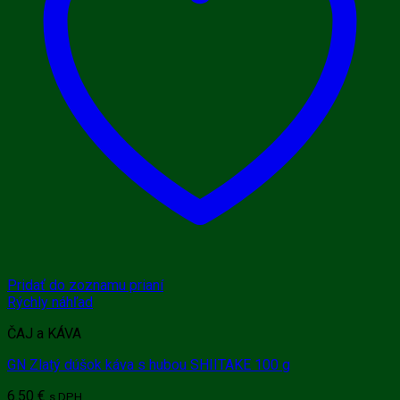
Pridať do zoznamu prianí
Rýchly náhľad
ČAJ a KÁVA
GN Zlatý dúšok káva s hubou SHIITAKE 100 g
6.50
€
s DPH