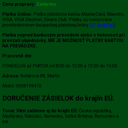
Cena prepravy:
Zadarmo
Platba Online:
Platba platobnou kartou MasterCard, Maestro,
VISA, VISA Electron, Diners Club. Platby sú realizované
prostredníctvom bezpečnej platobnej brány
GP WebPay
)
Platba vopred bankovým prevodom alebo v hotovosti pri
prevzatí objednávky. NIE JE MOŽNOSŤ PLATBY KARTOU
NA PREVÁDZKE.
Pracovné dni:
PONDELOK až PIATOK od 8:00 do 12:00 a 13:00 do 15:00.
Adresa:
Kollárova 88, Martin
Mobil: 0908199410
DORUČENIE ZÁSIELOK do krajín EÚ.
Tovar Vám zašleme aj do krajín EÚ:
Česká republika,
Maďarsko, Rakúsko, Nemecko, Veľká Británia, Rumunsko a
iné…