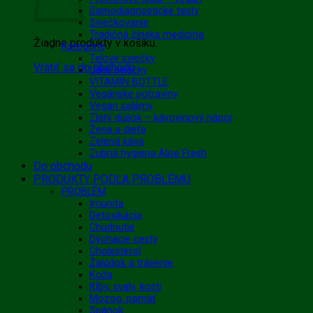
Samodiagnostické testy
Sviečkovanie
Tradičná čínska medicína
Žiadne produkty v košíku.
Kategórie
Telové sviečky
Vrátiť sa do obchodu
Ušné sviečky
VITAMIN BOTTLE
Vegánske potraviny
Vegan salámy
Zlatý dúšok – kávovinový nápoj
Žena a dieťa
Zelená káva
Zubná hygiena Aloe Fresh
Do obchodu
PRODUKTY PODĽA PROBLÉMU
PROBLÉM
Imunita
Detoxikácia
Chudnutie
Dýchacie cesty
Cholesterol
Žalúdok a trávenie
Koža
Kĺby, svaly, kosti
Mozog, pamäť
Spánok