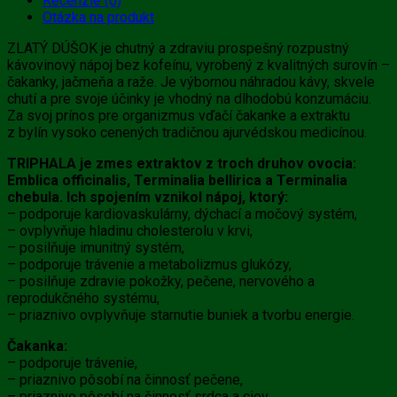
Recenzie (0)
Otázka na produkt
ZLATÝ DÚŠOK je chutný a zdraviu prospešný rozpustný
kávovinový nápoj bez kofeínu, vyrobený z kvalitných surovín –
čakanky, jačmeňa a raže. Je výbornou náhradou kávy, skvele
chutí a pre svoje účinky je vhodný na dlhodobú konzumáciu.
Za svoj prínos pre organizmus vďačí čakanke a extraktu
z bylín vysoko cenených tradičnou ajurvédskou medicínou.
TRIPHALA je zmes extraktov z troch druhov ovocia:
Emblica officinalis, Terminalia bellirica a Terminalia
chebula. Ich spojením vznikol nápoj, ktorý:
– podporuje kardiovaskulárny, dýchací a močový systém,
– ovplyvňuje hladinu cholesterolu v krvi,
– posilňuje imunitný systém,
– podporuje trávenie a metabolizmus glukózy,
– posilňuje zdravie pokožky, pečene, nervového a
reprodukčného systému,
– priaznivo ovplyvňuje starnutie buniek a tvorbu energie.
Čakanka:
– podporuje trávenie,
– priaznivo pôsobí na činnosť pečene,
– priaznivo pôsobí na činnosť srdca a ciev,