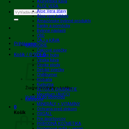
Ajurvédska káva
ALOE VERA
Aloe Vera šťavy
Hľadať:
Aloe vera tablety
Amazónske bylinné produkty
Banky a pomôcky
Bylinné náplasti
CBD
ČAJ a KÁVA
Prihlásenie
KATEGÓRIE
Čakrové sviečky
Košík /
0.00
€
0
Čínske huby
Čínska káva
Čínske plody
Detské sviečky
Chilliburner
Klobaňa
Kurkuma
Žiadne produkty v košíku.
DETOX A CHUDNUTIE
Mecelium (AHCC)
Vrátiť sa do obchodu
Kategórie
MINERÁLY + VITAMÍNY
0
Ochrana pred slnkom
Košík
OXGALL
Pre športovcov
PRÍRODNÁ KOZMETIKA
Proteínové jedlá – vegan