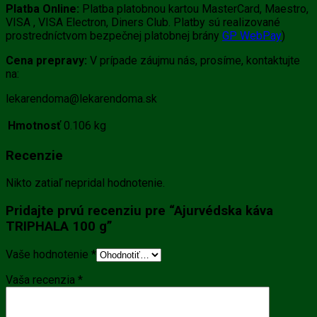
Platba Online:
Platba platobnou kartou MasterCard, Maestro,
VISA , VISA Electron, Diners Club. Platby sú realizované
prostredníctvom bezpečnej platobnej brány
GP WebPay
)
Cena prepravy:
V prípade záujmu nás, prosíme, kontaktujte
na:
lekarendoma@lekarendoma.sk
Hmotnosť
0.106 kg
Recenzie
Nikto zatiaľ nepridal hodnotenie.
Pridajte prvú recenziu pre “Ajurvédska káva
TRIPHALA 100 g”
Vaše hodnotenie
*
Vaša recenzia
*