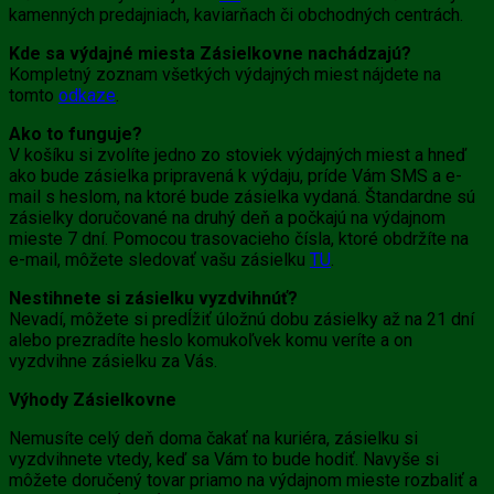
kamenných predajniach, kaviarňach či obchodných centrách.
Kde sa výdajné miesta Zásielkovne nachádzajú?
Kompletný zoznam všetkých výdajných miest nájdete na
tomto
odkaze
.
Ako to funguje?
V košíku si zvolíte jedno zo stoviek výdajných miest a hneď
ako bude zásielka pripravená k výdaju, príde Vám SMS a e-
mail s heslom, na ktoré bude zásielka vydaná. Štandardne sú
zásielky doručované na druhý deň a počkajú na výdajnom
mieste 7 dní. Pomocou trasovacieho čísla, ktoré obdržíte na
e-mail, môžete sledovať vašu zásielku
TU
.
Nestihnete si zásielku vyzdvihnúť?
Nevadí, môžete si predĺžiť úložnú dobu zásielky až na 21 dní
alebo prezradíte heslo komukoľvek komu veríte a on
vyzdvihne zásielku za Vás.
Výhody Zásielkovne
Nemusíte celý deň doma čakať na kuriéra, zásielku si
vyzdvihnete vtedy, keď sa Vám to bude hodiť. Navyše si
môžete doručený tovar priamo na výdajnom mieste rozbaliť a