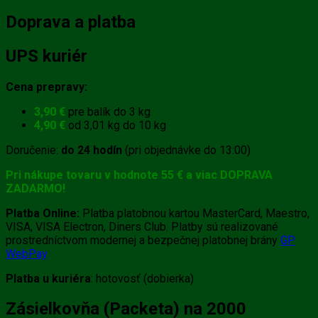
Doprava a platba
UPS kuriér
Cena prepravy:
3,90 €
pre balík do 3 kg
4,90 €
od 3,01 kg do 10 kg
Doručenie:
do 24 hodín
(pri objednávke do 13:00)
Pri nákupe tovaru v hodnote 55 € a viac DOPRAVA
ZADARMO!
Platba Online:
Platba platobnou kartou MasterCard, Maestro,
VISA, VISA Electron, Diners Club. Platby sú realizované
prostredníctvom modernej a bezpečnej platobnej brány
GP
WebPay
Platba u kuriéra
: hotovosť (dobierka)
Zásielkovňa (Packeta) na 2000