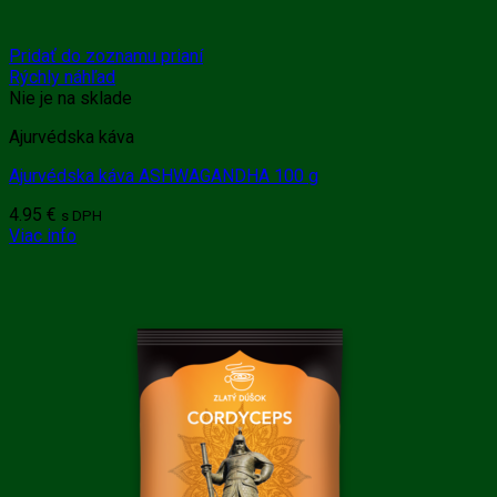
Pridať do zoznamu prianí
Rýchly náhľad
Nie je na sklade
Ajurvédska káva
Ajurvédska káva ASHWAGANDHA 100 g
4.95
€
s DPH
Viac info