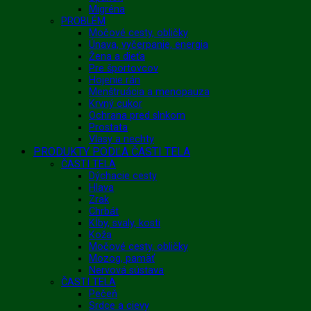
Migréna
PROBLÉM
Močové cesty, obličky
Únava, vyčerpanie, energia
Žena a dieťa
Pre športovcov
Hojenie rán
Menštruácia a menopauza
Krvný cukor
Ochrana pred slnkom
Prostata
Vlasy a nechty
PRODUKTY PODĽA ČASTI TELA
ČASTI TELA
Dýchacie cesty
Hlava
Zrak
Chrbát
Kĺby, svaly, kosti
Koža
Močové cesty, obličky
Mozog, pamäť
Nervová sústava
ČASTI TELA
Pečeň
Srdce a cievy