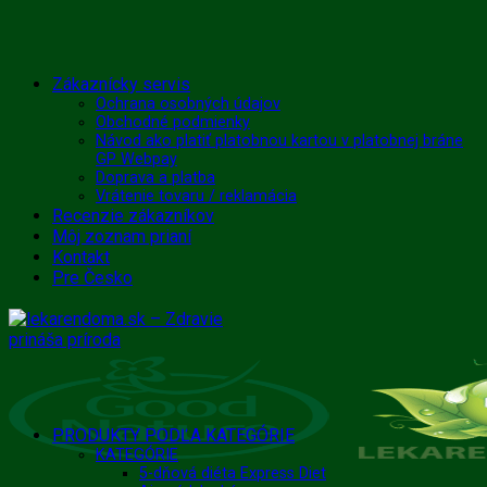
Skip
Zákaznícky servis
to
Ochrana osobných údajov
Obchodné podmienky
content
Návod ako platiť platobnou kartou v platobnej bráne
GP Webpay
Doprava a platba
Vrátenie tovaru / reklamácia
Recenzie zákazníkov
Môj zoznam prianí
Kontakt
Pre Česko
PRODUKTY PODĽA KATEGÓRIE
KATEGÓRIE
5-dňová diéta Express Diet