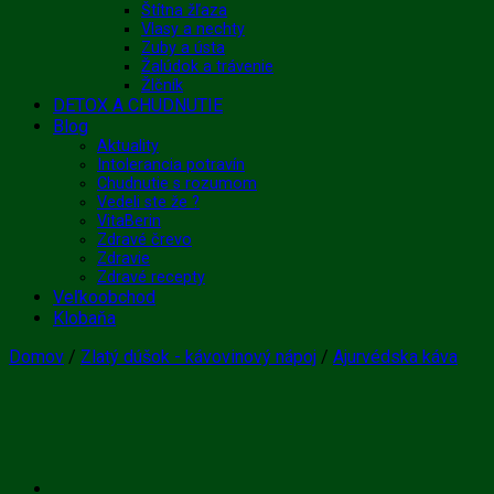
Štítna žľaza
Vlasy a nechty
Zuby a ústa
Žalúdok a trávenie
Žlčník
DETOX A CHUDNUTIE
Blog
Aktuality
Intolerancia potravín
Chudnutie s rozumom
Vedeli ste že ?
VitaBerin
Zdravé črevo
Zdravie
Zdravé recepty
Veľkoobchod
Klobaňa
Domov
/
Zlatý dúšok - kávovinový nápoj
/
Ajurvédska káva