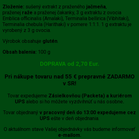
Zloženie:
sušený extrakt z praženého
jačmeňa
,
praženej
raže
a praženej čakanky, 3 g extraktu z ovocia
Emblica officinalis (Amalaki), Terminalia bellirica (Vibhitaki),
Terminalia chebula (Harithaki) v pomere 1:1:1. 1 g extraktu je
vyrobený z 3 g ovocia.
Výrobok obsahuje
glutén
.
Obsah balenia:
100 g
DOPRAVA od 2,70 Eur.
Pri nákupe tovaru
nad 55 €
prepravné
ZADARMO
v SR!
Tovar expedujeme
Zásielkovňou (Packeta) a kuriérom
UPS
alebo si ho môžete vyzdvihnúť u nás osobne
.
Tovar objednaný
v pracovný deň do 13:00 expedujeme cez
UPS
ešte v deň objednania.
O aktuálnom stave Vašej objednávky vás budeme informovať
e-mailom.