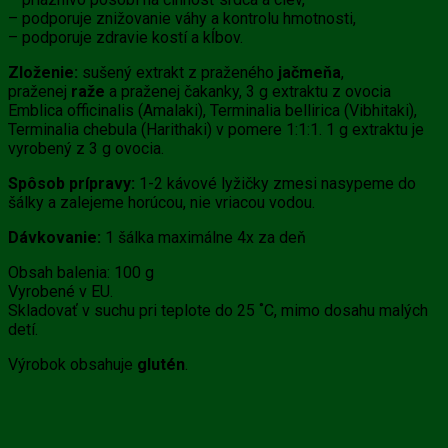
– podporuje znižovanie váhy a kontrolu hmotnosti,
– podporuje zdravie kostí a kĺbov.
Zloženie:
sušený extrakt z praženého
jačmeňa
,
praženej
raže
a praženej čakanky, 3 g extraktu z ovocia
Emblica officinalis (Amalaki), Terminalia bellirica (Vibhitaki),
Terminalia chebula (Harithaki) v pomere 1:1:1. 1 g extraktu je
vyrobený z 3 g ovocia.
Spôsob prípravy:
1-2 kávové lyžičky zmesi nasypeme do
šálky a zalejeme horúcou, nie vriacou vodou.
Dávkovanie:
1 šálka maximálne 4x za deň
Obsah balenia: 100 g
Vyrobené v EU.
Skladovať v suchu pri teplote do 25 ˚C, mimo dosahu malých
detí.
Výrobok obsahuje
glutén
.