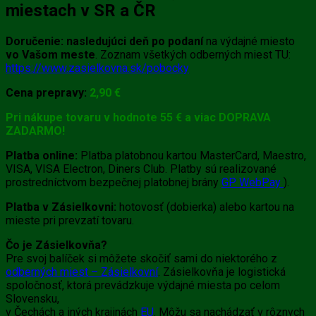
miestach v SR a ČR
Doručenie:
nasledujúci deň po podaní
na výdajné miesto
vo Vašom meste
. Zoznam všetkých odberných miest TU:
https://www.zasielkovna.sk/pobocky
Cena prepravy:
2,90 €
Pri nákupe tovaru v hodnote 55 € a viac DOPRAVA
ZADARMO!
Platba online:
Platba platobnou kartou MasterCard, Maestro,
VISA, VISA Electron, Diners Club. Platby sú realizované
prostredníctvom bezpečnej platobnej brány
GP WebPay
).
Platba v Zásielkovni:
hotovosť (dobierka) alebo kartou na
mieste pri prevzatí tovaru.
Čo je Zásielkovňa?
Pre svoj balíček si môžete skočiť sami do niektorého z
odberných miest – Zásielkovní
. Zásielkovňa je logistická
spoločnosť, ktorá prevádzkuje výdajné miesta po celom
Slovensku,
v Čechách a iných krajinách
EU
. Môžu sa nachádzať v rôznych