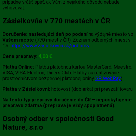
prípadne vrátiť späť, ak Vám z nejakého dôvodu nebude
vyhovovať.
Zásielkovňa v 770 mestách v ČR
Doručenie:
nasledujúci deň po podaní
na výdajné miesto vo
Vašom meste
(770 miest v ČR). Zoznam odberných miest v
ČR:
https://www.zasielkovna.sk/pobocky
Cena prepravy:
4
,0
0 €
Platba Online:
Platba platobnou kartou MasterCard, Maestro,
VISA, VISA Electron, Diners Club. Platby sú realizované
prostredníctvom bezpečnej platobnej brány
GP WebPay
)
Platba v Zásielkovni:
hotovosť (dobierka) pri prevzatí tovaru
Na tento typ prepravy doručenie do ČR – neposkytujeme
prepravu zdarma (preprava je vždy spoplatnená).
Osobný odber v spoločnosti Good
Nature, s.r.o