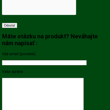
Máte otázku na produkt? Neváhajte
nám napísať :
Váš email (povinné)
Vaša správa