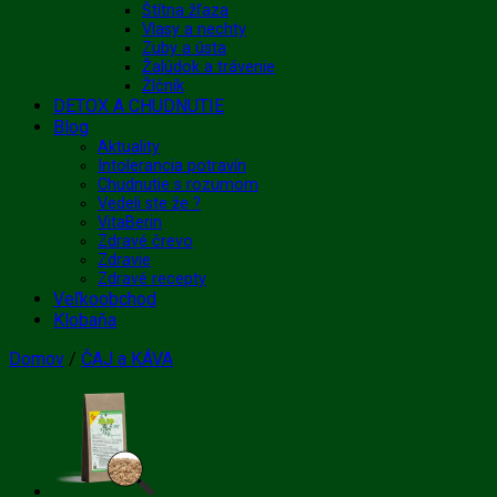
Štítna žľaza
Vlasy a nechty
Zuby a ústa
Žalúdok a trávenie
Žlčník
DETOX A CHUDNUTIE
Blog
Aktuality
Intolerancia potravín
Chudnutie s rozumom
Vedeli ste že ?
VitaBerin
Zdravé črevo
Zdravie
Zdravé recepty
Veľkoobchod
Klobaňa
Domov
/
ČAJ a KÁVA