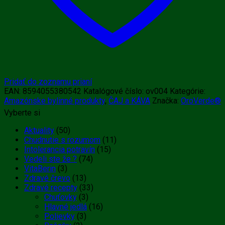
Pridať do zoznamu prianí
EAN:
8594055380542
Katalógové číslo:
ov004
Kategórie:
Amazónske bylinné produkty
,
ČAJ a KÁVA
Značka:
OroVerde®
Vyberte si
Aktuality
(50)
Chudnutie s rozumom
(11)
Intolerancia potravín
(15)
Vedeli ste že ?
(74)
VitaBerin
(3)
Zdravé črevo
(13)
Zdravé recepty
(33)
Chuťovky
(3)
Hlavné jedlá
(16)
Polievky
(3)