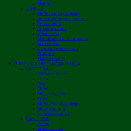
Migréna
PROBLÉM
Močové cesty, obličky
Únava, vyčerpanie, energia
Žena a dieťa
Pre športovcov
Hojenie rán
Menštruácia a menopauza
Krvný cukor
Ochrana pred slnkom
Prostata
Vlasy a nechty
PRODUKTY PODĽA ČASTI TELA
ČASTI TELA
Dýchacie cesty
Hlava
Zrak
Chrbát
Kĺby, svaly, kosti
Koža
Močové cesty, obličky
Mozog, pamäť
Nervová sústava
ČASTI TELA
Pečeň
Srdce a cievy