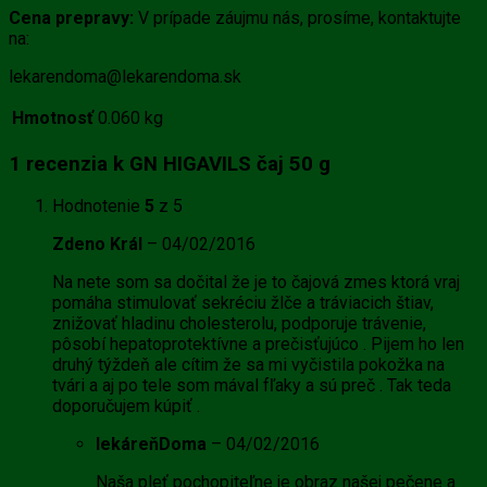
Cena prepravy:
V prípade záujmu nás, prosíme, kontaktujte
na:
lekarendoma@lekarendoma.sk
Hmotnosť
0.060 kg
1 recenzia k
GN HIGAVILS čaj 50 g
Hodnotenie
5
z 5
Zdeno Král
–
04/02/2016
Na nete som sa dočital že je to čajová zmes ktorá vraj
pomáha stimulovať sekréciu žlče a tráviacich štiav,
znižovať hladinu cholesterolu, podporuje trávenie,
pôsobí hepatoprotektívne a prečisťujúco . Pijem ho len
druhý týždeň ale cítim že sa mi vyčistila pokožka na
tvári a aj po tele som mával fľaky a sú preč . Tak teda
doporučujem kúpiť .
lekáreňDoma
–
04/02/2016
Naša pleť pochopiteľne je obraz našej pečene a