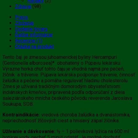
Raňajky
(2)
Zdravie
(98)
Popis
Zloženie
Dodanie tovaru
Ďalšie informácie
Recenzie (1)
Otázka na produkt
Tento čaj je zmesou juhoamerickej byliny Hercampuri
(Gentionella alborosea)* obohatený o Púpavu lekársku.
Výrazne horká chuť tohto čaju je vhodná najmä pre pečeň,
žlčník a trávenie. Púpava lekárska podporuje trávenie, činnosť
žalúdka a pečene a pomáha regulovať hladinu cholesterolu.
Zmes je užívaná tradičným domorodým obyvateľstvom
indiánskych kmeňov, pripravená podľa odporúčaní z diela
saleziánskeho mnícha českého pôvodu reverenda Jaroslava
Soukupa, SDB.
Kontraindikácie:
vredová choroba žalúdka a dvanástornika,
nepriechodnosť žlčových ciest a hnisavý zápal žlčníka.
Užívanie a dávkovanie:
½ – 1 polievková lyžica na 600 ml
horúcej vody, nechať 5 minút odstáť. Je možné dochutiť