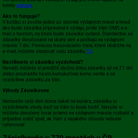
tomto
odkaze
.
Ako to funguje?
V košíku si zvolíte jedno zo stoviek výdajných miest a hneď
ako bude zásielka pripravená k výdaju, príde Vám SMS a e-
mail s heslom, na ktoré bude zásielka vydaná. Štandardne sú
zásielky doručované na druhý deň a počkajú na výdajnom
mieste 7 dní. Pomocou trasovacieho čísla, ktoré obdržíte na
e-mail, môžete sledovať vašu zásielku
TU
.
Nestihnete si zásielku vyzdvihnúť?
Nevadí, môžete si predĺžiť úložnú dobu zásielky až na 21 dní
alebo prezradíte heslo komukoľvek komu veríte a on
vyzdvihne zásielku za Vás.
Výhody Zásielkovne
Nemusíte celý deň doma čakať na kuriéra, zásielku si
vyzdvihnete vtedy, keď sa Vám to bude hodiť. Navyše si
môžete doručený tovar priamo na výdajnom mieste rozbaliť a
prípadne vrátiť späť, ak Vám z nejakého dôvodu nebude
vyhovovať.