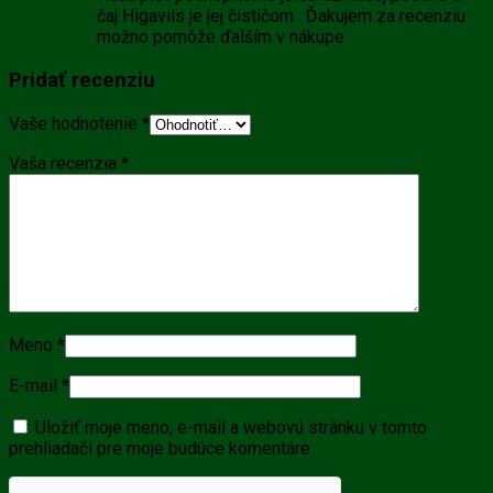
čaj Higavils je jej čističom . Ďakujem za recenziu
možno pomôže ďalším v nákupe
Pridať recenziu
Vaše hodnotenie
*
Vaša recenzia
*
Meno
*
E-mail
*
Uložiť moje meno, e-mail a webovú stránku v tomto
prehliadači pre moje budúce komentáre.