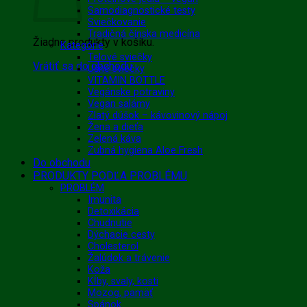
Samodiagnostické testy
Sviečkovanie
Tradičná čínska medicína
Žiadne produkty v košíku.
Kategórie
Telové sviečky
Vrátiť sa do obchodu
Ušné sviečky
VITAMIN BOTTLE
Vegánske potraviny
Vegan salámy
Zlatý dúšok – kávovinový nápoj
Žena a dieťa
Zelená káva
Zubná hygiena Aloe Fresh
Do obchodu
PRODUKTY PODĽA PROBLÉMU
PROBLÉM
Imunita
Detoxikácia
Chudnutie
Dýchacie cesty
Cholesterol
Žalúdok a trávenie
Koža
Kĺby, svaly, kosti
Mozog, pamäť
Spánok