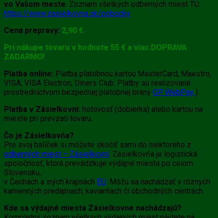
vo Vašom meste
. Zoznam všetkých odberných miest TU:
https://www.zasielkovna.sk/pobocky
Cena prepravy:
2,90 €
Pri nákupe tovaru v hodnote 55 € a viac DOPRAVA
ZADARMO!
Platba online:
Platba platobnou kartou MasterCard, Maestro,
VISA, VISA Electron, Diners Club. Platby sú realizované
prostredníctvom bezpečnej platobnej brány
GP WebPay
).
Platba v Zásielkovni:
hotovosť (dobierka) alebo kartou na
mieste pri prevzatí tovaru.
Čo je Zásielkovňa?
Pre svoj balíček si môžete skočiť sami do niektorého z
odberných miest – Zásielkovní
. Zásielkovňa je logistická
spoločnosť, ktorá prevádzkuje výdajné miesta po celom
Slovensku,
v Čechách a iných krajinách
EU
. Môžu sa nachádzať v rôznych
kamenných predajniach, kaviarňach či obchodných centrách.
Kde sa výdajné miesta Zásielkovne nachádzajú?
Kompletný zoznam všetkých výdajných miest nájdete na