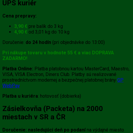
UPS kuriér
Cena prepravy:
3,90 €
pre balík do 3 kg
4,90 €
od 3,01 kg do 10 kg
Doručenie:
do 24 hodín
(pri objednávke do 13:00)
Pri nákupe tovaru v hodnote 55 € a viac DOPRAVA
ZADARMO!
Platba Online:
Platba platobnou kartou MasterCard, Maestro,
VISA, VISA Electron, Diners Club. Platby sú realizované
prostredníctvom modernej a bezpečnej platobnej brány
GP
WebPay
Platba u kuriéra
: hotovosť (dobierka)
Zásielkovňa (Packeta) na 2000
miestach v SR a ČR
Doručenie:
nasledujúci deň po podaní
na výdajné miesto