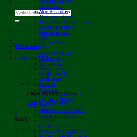
Ajurvédska káva
ALOE VERA
Aloe Vera šťavy
Hľadať:
Aloe vera tablety
Amazónske bylinné produkty
Banky a pomôcky
Bylinné náplasti
CBD
ČAJ a KÁVA
Prihlásenie
KATEGÓRIE
Čakrové sviečky
Košík /
0.00
€
0
Čínske huby
Čínska káva
Čínske plody
Detské sviečky
Chilliburner
Klobaňa
Kurkuma
Žiadne produkty v košíku.
DETOX A CHUDNUTIE
Mecelium (AHCC)
Vrátiť sa do obchodu
Kategórie
MINERÁLY + VITAMÍNY
0
Ochrana pred slnkom
Košík
OXGALL
Pre športovcov
PRÍRODNÁ KOZMETIKA
Proteínové jedlá – vegan