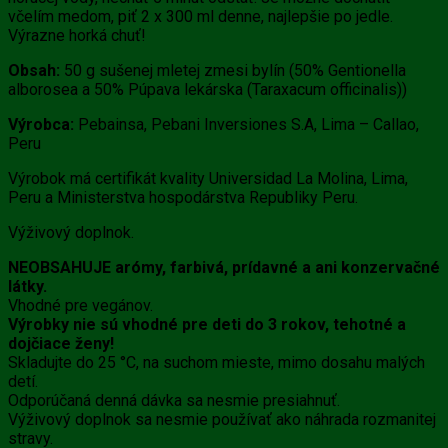
včelím medom, piť 2 x 300 ml denne, najlepšie po jedle.
Výrazne horká chuť!
Obsah:
50 g sušenej mletej zmesi bylín (50% Gentionella
alborosea a 50% Púpava lekárska (Taraxacum officinalis))
Výrobca:
Pebainsa, Pebani Inversiones S.A, Lima – Callao,
Peru
Výrobok má certifikát kvality Universidad La Molina, Lima,
Peru a Ministerstva hospodárstva Republiky Peru.
Výživový doplnok.
NEOBSAHUJE arómy, farbivá, prídavné a ani konzervačné
látky.
Vhodné pre vegánov.
Výrobky nie sú vhodné pre deti do 3 rokov, tehotné a
dojčiace ženy!
Skladujte do 25 °C, na suchom mieste, mimo dosahu malých
detí.
Odporúčaná denná dávka sa nesmie presiahnuť.
Výživový doplnok sa nesmie používať ako náhrada rozmanitej
stravy.