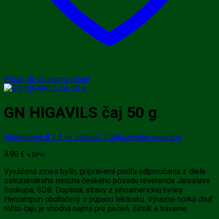
Pridať do zoznamu prianí
GN HIGAVILS čaj 50 g
Hodnotenie
5
z 5 na základe
1
zákazníckej recenzie
4.90
€
s DPH
Vyvážená zmes bylín, pripravená podľa odporúčania z diela
saleziánskeho mnícha českého pôvodu reverenda Jaroslava
Soukupa, SDB. Doplnok stravy z juhoamerickej byliny
Hercampuri obohatený o púpavu lekársku. Výrazne horká chuť
tohto čaju je vhodná najmä pre pečeň, žlčník a trávenie.