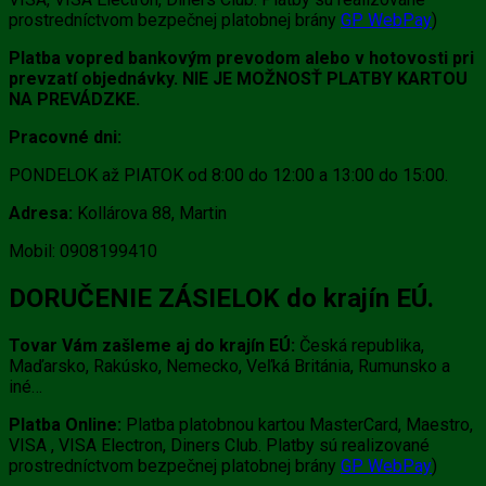
prostredníctvom bezpečnej platobnej brány
GP WebPay
)
Platba vopred bankovým prevodom alebo v hotovosti pri
prevzatí objednávky. NIE JE MOŽNOSŤ PLATBY KARTOU
NA PREVÁDZKE.
Pracovné dni:
PONDELOK až PIATOK od 8:00 do 12:00 a 13:00 do 15:00.
Adresa:
Kollárova 88, Martin
Mobil: 0908199410
DORUČENIE ZÁSIELOK do krajín EÚ.
Tovar Vám zašleme aj do krajín EÚ:
Česká republika,
Maďarsko, Rakúsko, Nemecko, Veľká Británia, Rumunsko a
iné…
Platba Online:
Platba platobnou kartou MasterCard, Maestro,
VISA , VISA Electron, Diners Club. Platby sú realizované
prostredníctvom bezpečnej platobnej brány
GP WebPay
)