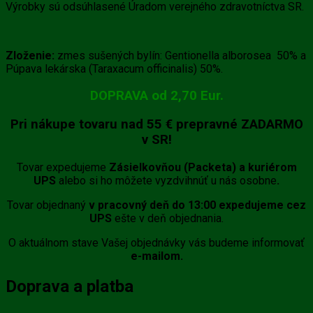
Výrobky sú odsúhlasené Úradom verejného zdravotníctva SR.
Zloženie:
zmes sušených bylín: Gentionella alborosea 50% a
Púpava lekárska (Taraxacum officinalis) 50%.
DOPRAVA od 2,70 Eur.
Pri nákupe tovaru
nad 55 €
prepravné
ZADARMO
v SR!
Tovar expedujeme
Zásielkovňou (Packeta) a kuriérom
UPS
alebo si ho môžete vyzdvihnúť u nás osobne
.
Tovar objednaný
v pracovný deň do 13:00 expedujeme cez
UPS
ešte v deň objednania.
O aktuálnom stave Vašej objednávky vás budeme informovať
e-mailom.
Doprava a platba