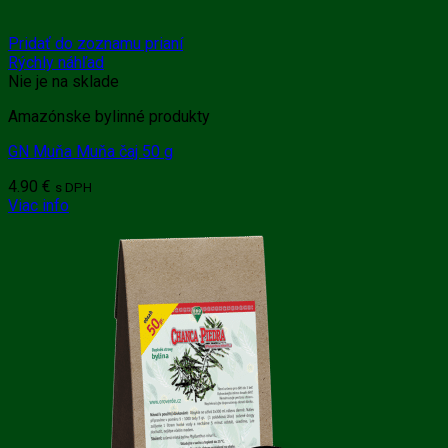
Pridať do zoznamu prianí
Rýchly náhľad
Nie je na sklade
Amazónske bylinné produkty
GN Muňa Muňa čaj 50 g
4.90
€
s DPH
Viac info