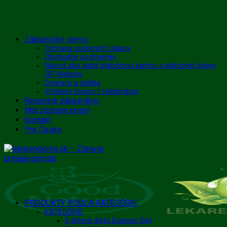
Skip
Zákaznícky servis
to
Ochrana osobných údajov
Obchodné podmienky
content
Návod ako platiť platobnou kartou v platobnej bráne
GP Webpay
Doprava a platba
Vrátenie tovaru / reklamácia
Recenzie zákazníkov
Môj zoznam prianí
Kontakt
Pre Česko
PRODUKTY PODĽA KATEGÓRIE
KATEGÓRIE
5-dňová diéta Express Diet