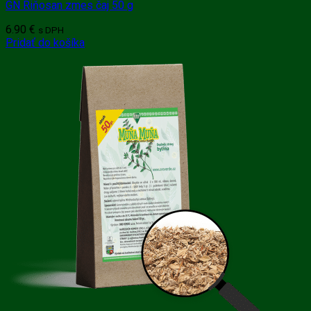
GN Riňosan zmes čaj 50 g
6.90
€
s DPH
Pridať do košíka