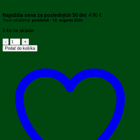
Najnižšia cena za posledných 30 dní:
4.90
€
Tovar odošleme:
pondelok - 10. augusta 2026
3 ks na sklade
množstvo
GN
Pridať do košíka
HIGAVILS
čaj
50
g