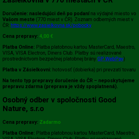
Zásielkovňa v 770 mestách v ČR
Doručenie:
nasledujúci deň po podaní
na výdajné miesto vo
Vašom meste
(770 miest v ČR). Zoznam odberných miest v
ČR:
https://www.zasielkovna.sk/pobocky
Cena prepravy:
4
,0
0 €
Platba Online:
Platba platobnou kartou MasterCard, Maestro,
VISA, VISA Electron, Diners Club. Platby sú realizované
prostredníctvom bezpečnej platobnej brány
GP WebPay
)
Platba v Zásielkovni:
hotovosť (dobierka) pri prevzatí tovaru
Na tento typ prepravy doručenie do ČR – neposkytujeme
prepravu zdarma (preprava je vždy spoplatnená).
Osobný odber v spoločnosti Good
Nature, s.r.o
Cena prepravy:
Zadarmo
Platba Online:
Platba platobnou kartou MasterCard, Maestro,
VISA, VISA Electron, Diners Club. Platby sú realizované