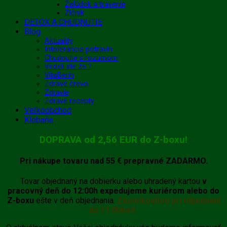
Žalúdok a trávenie
Žlčník
DETOX A CHUDNUTIE
Blog
Aktuality
Intolerancia potravín
Chudnutie s rozumom
Vedeli ste že ?
VitaBerin
Zdravé črevo
Zdravie
Zdravé recepty
Veľkoobchod
Klobaňa
DOPRAVA od 2,56 EUR do Z-boxu!
Pri nákupe tovaru
nad 55 €
prepravné
ZADARMO.
Tovar objednaný na dobierku alebo uhradený kartou
v
pracovný deň do 12:00h expedujeme kuriérom alebo do
Z-boxu
ešte v deň objednania.
Zásielkovňou pri objednaní
do 11:00hod.