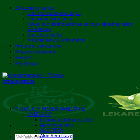
Skip
Zákaznícky servis
to
Ochrana osobných údajov
Obchodné podmienky
content
Návod ako platiť platobnou kartou v platobnej bráne
GP Webpay
Doprava a platba
Vrátenie tovaru / reklamácia
Recenzie zákazníkov
Môj zoznam prianí
Kontakt
Pre Česko
PRODUKTY PODĽA KATEGÓRIE
KATEGÓRIE
5-dňová diéta Express Diet
Ajurvédska káva
ALOE VERA
Aloe Vera šťavy
Hľadať: