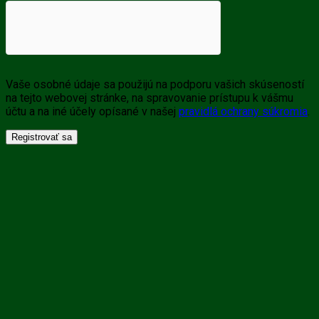
Vaše osobné údaje sa použijú na podporu vašich skúseností
na tejto webovej stránke, na spravovanie prístupu k vášmu
účtu a na iné účely opísané v našej
pravidlá ochrany súkromia
.
Registrovať sa