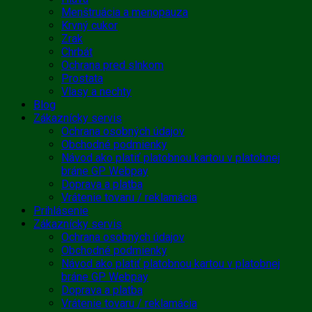
Menštruácia a menopauza
Krvný cukor
Zrak
Chrbát
Ochrana pred slnkom
Prostata
Vlasy a nechty
Blog
Zákaznícky servis
Ochrana osobných údajov
Obchodné podmienky
Návod ako platiť platobnou kartou v platobnej
bráne GP Webpay
Doprava a platba
Vrátenie tovaru / reklamácia
Prihlásenie
Zákaznícky servis
Ochrana osobných údajov
Obchodné podmienky
Návod ako platiť platobnou kartou v platobnej
bráne GP Webpay
Doprava a platba
Vrátenie tovaru / reklamácia