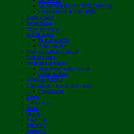
NA DROGY
NA POTRAVINOVÚ INTOLERANCIU
TEHOTENSKÉ A OVULAČNÉ
Srdce a cievy
Štítna žľaza
Stres, nervozita
Sviečkovanie
Telové sviečky
Ušné sviečky
Tradičná čínska medicína
Tradičné wany
Vegánske potraviny
Proteínové jedlá – vegan
Vegan salámy
VITAMIN BOTTLE
Zlatý dúšok – kávovinový nápoj
Zelená káva
Žlčník
Zuby a ústa
Selén
Vápnik
Vitamín A
Vitamín C
Vitamín D