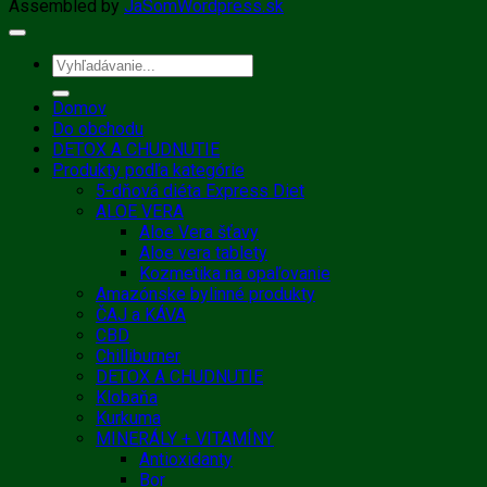
Assembled by
JaSomWordpress.sk
Hľadať:
Domov
Do obchodu
DETOX A CHUDNUTIE
Produkty podľa kategórie
5-dňová diéta Express Diet
ALOE VERA
Aloe Vera šťavy
Aloe vera tablety
Kozmetika na opaľovanie
Amazónske bylinné produkty
ČAJ a KÁVA
CBD
Chilliburner
DETOX A CHUDNUTIE
Klobaňa
Kurkuma
MINERÁLY + VITAMÍNY
Antioxidanty
Bor