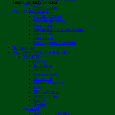
Žiadne produkty v košíku.
Kategórie
Telové sviečky
Vrátiť sa do obchodu
Ušné sviečky
VITAMIN BOTTLE
Vegánske potraviny
Vegan salámy
Zlatý dúšok – kávovinový nápoj
Žena a dieťa
Zelená káva
Zubná hygiena Aloe Fresh
Do obchodu
PRODUKTY PODĽA PROBLÉMU
PROBLÉM
Imunita
Detoxikácia
Chudnutie
Dýchacie cesty
Cholesterol
Žalúdok a trávenie
Koža
Kĺby, svaly, kosti
Mozog, pamäť
Spánok
Migréna
PROBLÉM
Močové cesty, obličky