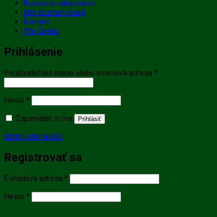
Recenzie zákazníkov
Môj zoznam prianí
Kontakt
Pre Česko
Prihlásenie
Povinné
Používateľské meno alebo emailová adresa
*
Povinné
Heslo
*
Zapamätať si ma
Prihlásiť
Stratili ste heslo?
Registrovať sa
Povinné
E-mailová adresa
*
Povinné
Heslo
*