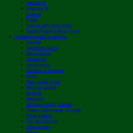
Vitamín E
Vitamíny B
Zelezo
Zinok
Telové gély Aloe Vera
Zubná hygiena Aloe Fresh
Produkty podľa problému
Imunita
Dýchacie cesty
Detoxikácia
Chudnutie
Cholesterol
Žalúdok a trávenie
Koža
Kĺby, svaly, kosti
Mozog, pamäť
Spánok
Migréna
Močové cesty, obličky
Únava, vyčerpanie, energia
Žena a dieťa
Pre športovcov
Hojenie rán
Hlava