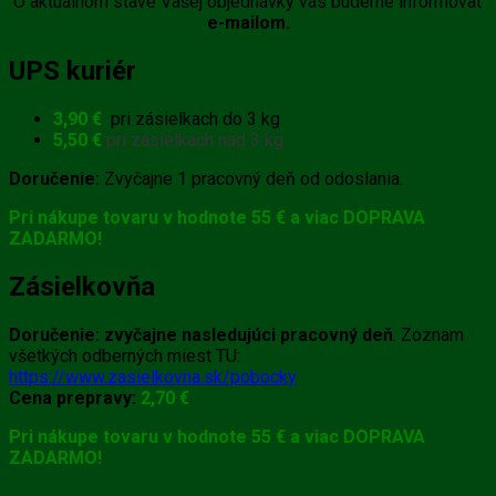
O aktuálnom stave Vašej objednávky vás budeme informovať
e-mailom.
UPS kuriér
3,90 €
pri zásielkach do 3 kg
5,50 €
pri zásielkach nad 3 kg
Doručenie:
Zvyčajne 1 pracovný deň od odoslania.
Pri nákupe tovaru v hodnote 55 € a viac DOPRAVA
ZADARMO!
Zásielkovňa
Doručenie:
zvyčajne
nasledujúci pracovný deň
. Zoznam
všetkých odberných miest TU:
https://www.zasielkovna.sk/pobocky
Cena prepravy:
2,70 €
Pri nákupe tovaru v hodnote 55 € a viac DOPRAVA
ZADARMO!