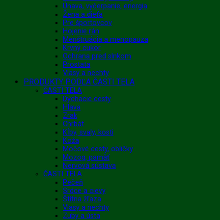
Únava, vyčerpanie, energia
Žena a dieťa
Pre športovcov
Hojenie rán
Menštruácia a menopauza
Krvný cukor
Ochrana pred slnkom
Prostata
Vlasy a nechty
PRODUKTY PODĽA ČASTI TELA
ČASTI TELA
Dýchacie cesty
Hlava
Zrak
Chrbát
Kĺby, svaly, kosti
Koža
Močové cesty, obličky
Mozog, pamäť
Nervová sústava
ČASTI TELA
Pečeň
Srdce a cievy
Štítna žľaza
Vlasy a nechty
Zuby a ústa