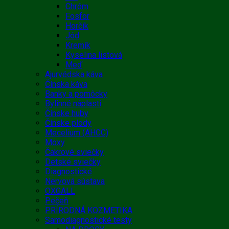
Chróm
Fosfor
Horčík
Jód
Kremík
Kyselina listová
Meď
Ajurvédska káva
Čínska káva
Banky a pomôcky
Bylinné náplasti
Čínske huby
Čínske plody
Mecelium (AHCC)
Moxy
Čakrové sviečky
Detské sviečky
Diagnostické
Nervová sústava
OXGALL
Pečeň
PRÍRODNÁ KOZMETIKA
Samodiagnostické testy