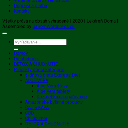
Vrátenie tovaru / reklamácia
Doprava a platba
Kontakt
Všetky práva na obsah vyhradené | 2020 | Lekáreň Doma |
Assembled by
JaSomWordpress.sk
Hľadať:
Domov
Do obchodu
DETOX A CHUDNUTIE
Produkty podľa kategórie
5-dňová diéta Express Diet
ALOE VERA
Aloe Vera šťavy
Aloe vera tablety
Kozmetika na opaľovanie
Amazónske bylinné produkty
ČAJ a KÁVA
CBD
Chilliburner
DETOX A CHUDNUTIE