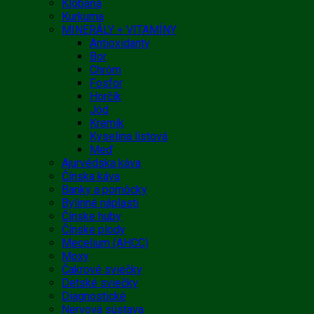
Klobaňa
Kurkuma
MINERÁLY + VITAMÍNY
Antioxidanty
Bor
Chróm
Fosfor
Horčík
Jód
Kremík
Kyselina listová
Meď
Ajurvédska káva
Čínska káva
Banky a pomôcky
Bylinné náplasti
Čínske huby
Čínske plody
Mecelium (AHCC)
Moxy
Čakrové sviečky
Detské sviečky
Diagnostické
Nervová sústava