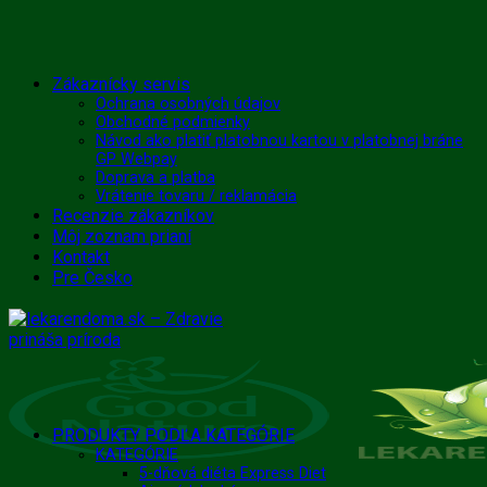
Skip
Zákaznícky servis
to
Ochrana osobných údajov
Obchodné podmienky
content
Návod ako platiť platobnou kartou v platobnej bráne
GP Webpay
Doprava a platba
Vrátenie tovaru / reklamácia
Recenzie zákazníkov
Môj zoznam prianí
Kontakt
Pre Česko
PRODUKTY PODĽA KATEGÓRIE
KATEGÓRIE
5-dňová diéta Express Diet