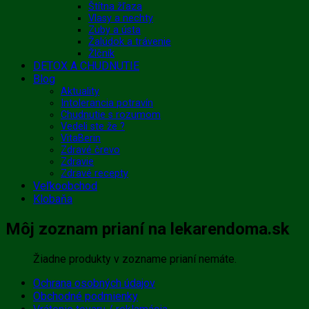
Štítna žľaza
Vlasy a nechty
Zuby a ústa
Žalúdok a trávenie
Žlčník
DETOX A CHUDNUTIE
Blog
Aktuality
Intolerancia potravín
Chudnutie s rozumom
Vedeli ste že ?
VitaBerin
Zdravé črevo
Zdravie
Zdravé recepty
Veľkoobchod
Klobaňa
Môj zoznam prianí na lekarendoma.sk
Žiadne produkty v zozname prianí nemáte.
Ochrana osobných údajov
Obchodné podmienky