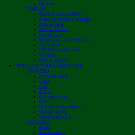
Migréna
PROBLÉM
Močové cesty, obličky
Únava, vyčerpanie, energia
Žena a dieťa
Pre športovcov
Hojenie rán
Menštruácia a menopauza
Krvný cukor
Ochrana pred slnkom
Prostata
Vlasy a nechty
PRODUKTY PODĽA ČASTI TELA
ČASTI TELA
Dýchacie cesty
Hlava
Zrak
Chrbát
Kĺby, svaly, kosti
Koža
Močové cesty, obličky
Mozog, pamäť
Nervová sústava
ČASTI TELA
Pečeň
Srdce a cievy