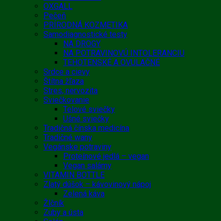
OXGALL
Pečeň
PRÍRODNÁ KOZMETIKA
Samodiagnostické testy
NA DROGY
NA POTRAVINOVÚ INTOLERANCIU
TEHOTENSKÉ A OVULAČNÉ
Srdce a cievy
Štítna žľaza
Stres, nervozita
Sviečkovanie
Telové sviečky
Ušné sviečky
Tradičná čínska medicína
Tradičné wany
Vegánske potraviny
Proteínové jedlá – vegan
Vegan salámy
VITAMIN BOTTLE
Zlatý dúšok – kávovinový nápoj
Zelená káva
Žlčník
Zuby a ústa