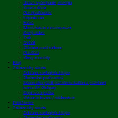
Únava, vyčerpanie, energia
Žena a dieťa
Pre športovcov
Hojenie rán
Hlava
Menštruácia a menopauza
Krvný cukor
Zrak
Chrbát
Ochrana pred slnkom
Prostata
Vlasy a nechty
Blog
Zákaznícky servis
Ochrana osobných údajov
Obchodné podmienky
Návod ako platiť platobnou kartou v platobnej
bráne GP Webpay
Doprava a platba
Vrátenie tovaru / reklamácia
Prihlásenie
Zákaznícky servis
Ochrana osobných údajov
Obchodné podmienky