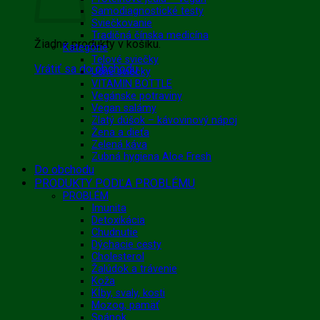
Samodiagnostické testy
Sviečkovanie
Tradičná čínska medicína
Žiadne produkty v košíku.
Kategórie
Telové sviečky
Vrátiť sa do obchodu
Ušné sviečky
VITAMIN BOTTLE
Vegánske potraviny
Vegan salámy
Zlatý dúšok – kávovinový nápoj
Žena a dieťa
Zelená káva
Zubná hygiena Aloe Fresh
Do obchodu
PRODUKTY PODĽA PROBLÉMU
PROBLÉM
Imunita
Detoxikácia
Chudnutie
Dýchacie cesty
Cholesterol
Žalúdok a trávenie
Koža
Kĺby, svaly, kosti
Mozog, pamäť
Spánok