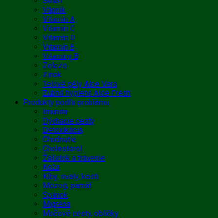
Selén
Vápnik
Vitamín A
Vitamín C
Vitamín D
Vitamín E
Vitamíny B
Zelezo
Zinok
Telové gély Aloe Vera
Zubná hygiena Aloe Fresh
Produkty podľa problému
Imunita
Dýchacie cesty
Detoxikácia
Chudnutie
Cholesterol
Žalúdok a trávenie
Koža
Kĺby, svaly, kosti
Mozog, pamäť
Spánok
Migréna
Močové cesty, obličky