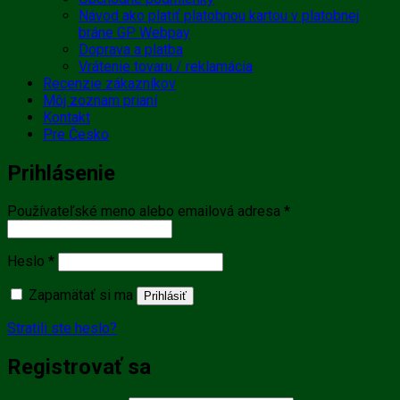
Návod ako platiť platobnou kartou v platobnej
bráne GP Webpay
Doprava a platba
Vrátenie tovaru / reklamácia
Recenzie zákazníkov
Môj zoznam prianí
Kontakt
Pre Česko
Prihlásenie
Povinné
Používateľské meno alebo emailová adresa
*
Povinné
Heslo
*
Zapamätať si ma
Prihlásiť
Stratili ste heslo?
Registrovať sa