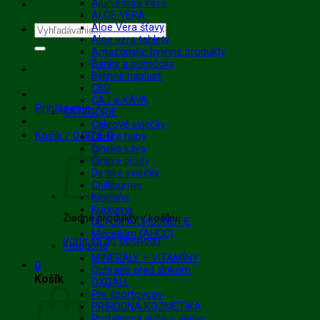
Ajurvédska káva
ALOE VERA
Aloe Vera šťavy
Hľadať:
Aloe vera tablety
Amazónske bylinné produkty
Banky a pomôcky
Bylinné náplasti
CBD
ČAJ a KÁVA
Prihlásenie
KATEGÓRIE
Čakrové sviečky
Košík /
0.00
€
0
Čínske huby
Čínska káva
Čínske plody
Detské sviečky
Chilliburner
Klobaňa
Kurkuma
Žiadne produkty v košíku.
DETOX A CHUDNUTIE
Mecelium (AHCC)
Vrátiť sa do obchodu
Kategórie
MINERÁLY + VITAMÍNY
0
Ochrana pred slnkom
Košík
OXGALL
Pre športovcov
PRÍRODNÁ KOZMETIKA
Proteínové jedlá – vegan