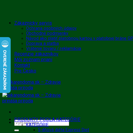
Skip
Zákaznícky servis
to
Ochrana osobných údajov
Obchodné podmienky
content
Návod ako platiť platobnou kartou v platobnej bráne 
Doprava a platba
Vrátenie tovaru / reklamácia
Recenzie zákazníkov
Môj zoznam prianí
Kontakt
Pre Česko
PRODUKTY PODĽA KATEGÓRIE
Hľadať:
KATEGÓRIE
5-dňová diéta Express Diet