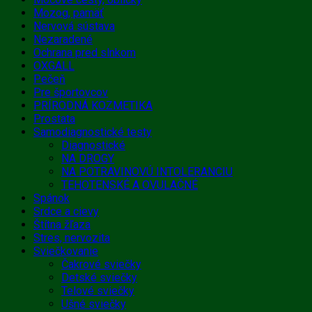
Mozog, pamäť
Nervová sústava
Nezaradené
Ochrana pred slnkom
OXGALL
Pečeň
Pre športovcov
PRÍRODNÁ KOZMETIKA
Prostata
Samodiagnostické testy
Diagnostické
NA DROGY
NA POTRAVINOVÚ INTOLERANCIU
TEHOTENSKÉ A OVULAČNÉ
Spánok
Srdce a cievy
Štítna žľaza
Stres, nervozita
Sviečkovanie
Čakrové sviečky
Detské sviečky
Telové sviečky
Ušné sviečky