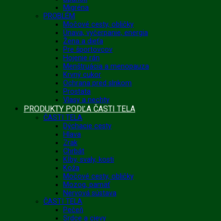
Migréna
PROBLÉM
Močové cesty, obličky
Únava, vyčerpanie, energia
Žena a dieťa
Pre športovcov
Hojenie rán
Menštruácia a menopauza
Krvný cukor
Ochrana pred slnkom
Prostata
Vlasy a nechty
PRODUKTY PODĽA ČASTI TELA
ČASTI TELA
Dýchacie cesty
Hlava
Zrak
Chrbát
Kĺby, svaly, kosti
Koža
Močové cesty, obličky
Mozog, pamäť
Nervová sústava
ČASTI TELA
Pečeň
Srdce a cievy