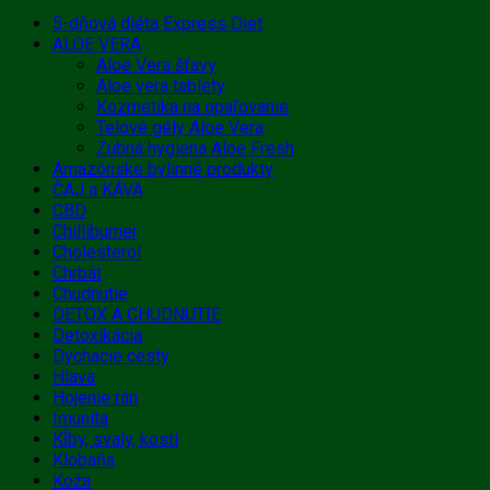
5-dňová diéta Express Diet
ALOE VERA
Aloe Vera šťavy
Aloe vera tablety
Kozmetika na opaľovanie
Telové gély Aloe Vera
Zubná hygiena Aloe Fresh
Amazónske bylinné produkty
ČAJ a KÁVA
CBD
Chilliburner
Cholesterol
Chrbát
Chudnutie
DETOX A CHUDNUTIE
Detoxikácia
Dýchacie cesty
Hlava
Hojenie rán
Imunita
Kĺby, svaly, kosti
Klobaňa
Koža