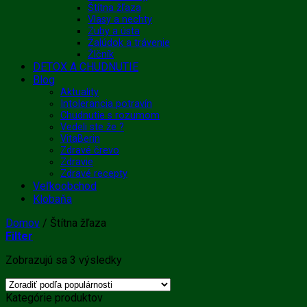
Štítna žľaza
Vlasy a nechty
Zuby a ústa
Žalúdok a trávenie
Žlčník
DETOX A CHUDNUTIE
Blog
Aktuality
Intolerancia potravín
Chudnutie s rozumom
Vedeli ste že ?
VitaBerin
Zdravé črevo
Zdravie
Zdravé recepty
Veľkoobchod
Klobaňa
Domov
/
Štítna žľaza
Filter
Zoradené
Zobrazujú sa 3 výsledky
podľa
popularity
Kategórie produktov