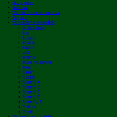
Krvný cukor
Kurkuma
Menštruácia a menopauza
Migréna
MINERÁLY + VITAMÍNY
Antioxidanty
Bor
Chróm
Fosfor
Horčík
Jód
Kremík
Kyselina listová
Meď
Selén
Vápnik
Vitamín A
Vitamín C
Vitamín D
Vitamín E
Vitamíny B
Zelezo
Zinok
Močové cesty, obličky