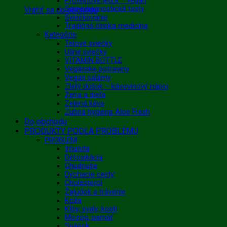
Proteínové jedlá – vegan
Samodiagnostické testy
Vrátiť sa do obchodu
Sviečkovanie
Tradičná čínska medicína
Kategórie
Telové sviečky
Ušné sviečky
VITAMIN BOTTLE
Vegánske potraviny
Vegan salámy
Zlatý dúšok – kávovinový nápoj
Žena a dieťa
Zelená káva
Zubná hygiena Aloe Fresh
Do obchodu
PRODUKTY PODĽA PROBLÉMU
PROBLÉM
Imunita
Detoxikácia
Chudnutie
Dýchacie cesty
Cholesterol
Žalúdok a trávenie
Koža
Kĺby, svaly, kosti
Mozog, pamäť
Spánok