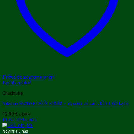
Pridať do zoznamu prianí
Rýchly náhľad
Chudnutie
Vitamin Bottle FUKUS RIASA – vysoký obsah JÓDU, 60 kaps
12.90
€
s DPH
Pridať do košíka
Novinka u nás