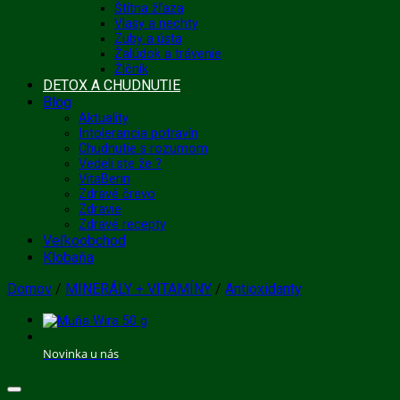
Štítna žľaza
Vlasy a nechty
Zuby a ústa
Žalúdok a trávenie
Žlčník
DETOX A CHUDNUTIE
Blog
Aktuality
Intolerancia potravín
Chudnutie s rozumom
Vedeli ste že ?
VitaBerin
Zdravé črevo
Zdravie
Zdravé recepty
Veľkoobchod
Klobaňa
Domov
/
MINERÁLY + VITAMÍNY
/
Antioxidanty
Novinka u nás