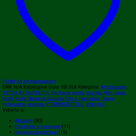
Pridať do zoznamu prianí
EAN:
N/A
Katalógové číslo:
VB 35A
Kategórie:
Antioxidanty
,
DETOX A CHUDNUTIE
,
Dýchacie cesty
,
Imunita
,
Kĺby, svaly,
kosti
,
Koža
,
Nervová sústava
,
Stres, nervozita
,
Únava,
vyčerpanie, energia
,
VITAMIN BOTTLE
,
Vitamín C
Vyberte si
Aktuality
(50)
Chudnutie s rozumom
(11)
Intolerancia potravín
(15)