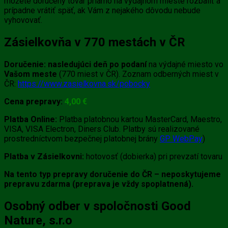
môžete doručený tovar priamo na výdajnom mieste rozbaliť a
prípadne vrátiť späť, ak Vám z nejakého dôvodu nebude
vyhovovať.
Zásielkovňa v 770 mestách v ČR
Doručenie:
nasledujúci deň po podaní
na výdajné miesto vo
Vašom meste
(770 miest v ČR). Zoznam odberných miest v
ČR:
https://www.zasielkovna.sk/pobocky
Cena prepravy:
4
,0
0 €
Platba Online:
Platba platobnou kartou MasterCard, Maestro,
VISA, VISA Electron, Diners Club. Platby sú realizované
prostredníctvom bezpečnej platobnej brány
GP WebPay
)
Platba v Zásielkovni:
hotovosť (dobierka) pri prevzatí tovaru
Na tento typ prepravy doručenie do ČR – neposkytujeme
prepravu zdarma (preprava je vždy spoplatnená).
Osobný odber v spoločnosti Good
Nature, s.r.o