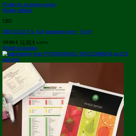
Pridať do zoznamu prianí
Rýchly náhľad
CBD
CBD GOLD 5 %, Full spectrum olej – 10 ml
Pôvodná
Aktuálna
19.90
€
12.90
€
s DPH
cena
cena
Pridať do košíka
bola:
je:
19.90 €.
12.90 €.