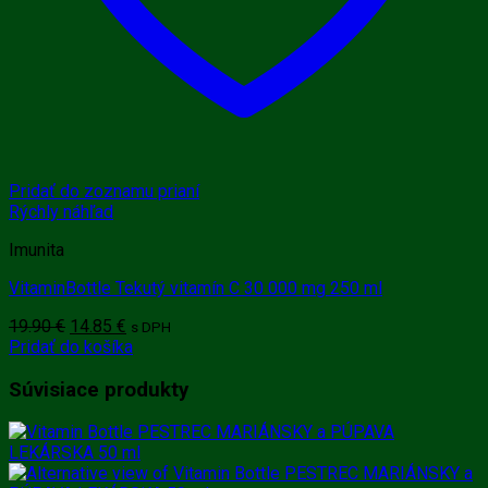
Pridať do zoznamu prianí
Rýchly náhľad
Imunita
VitaminBottle Tekutý vitamín C 30 000 mg 250 ml
Pôvodná
Aktuálna
19.90
€
14.85
€
s DPH
cena
cena
Pridať do košíka
bola:
je:
19.90 €.
14.85 €.
Súvisiace produkty