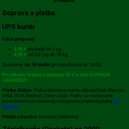
e-mailom.
Doprava a platba
UPS kuriér
Cena prepravy:
3,90 €
pre balík do 3 kg
4,90 €
od 3,01 kg do 10 kg
Doručenie:
do 24 hodín
(pri objednávke do 13:00)
Pri nákupe tovaru v hodnote 55 € a viac DOPRAVA
ZADARMO!
Platba Online:
Platba platobnou kartou MasterCard, Maestro,
VISA, VISA Electron, Diners Club. Platby sú realizované
prostredníctvom modernej a bezpečnej platobnej brány
GP
WebPay
Platba u kuriéra
: hotovosť (dobierka)