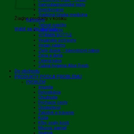
Samodiagnostické testy
Sviečkovanie
Tradičná čínska medicína
Žiadne produkty v košíku.
Kategórie
Telové sviečky
Vrátiť sa do obchodu
Ušné sviečky
VITAMIN BOTTLE
Vegánske potraviny
Vegan salámy
Zlatý dúšok – kávovinový nápoj
Žena a dieťa
Zelená káva
Zubná hygiena Aloe Fresh
Do obchodu
PRODUKTY PODĽA PROBLÉMU
PROBLÉM
Imunita
Detoxikácia
Chudnutie
Dýchacie cesty
Cholesterol
Žalúdok a trávenie
Koža
Kĺby, svaly, kosti
Mozog, pamäť
Spánok