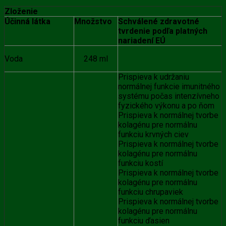
Zloženie
Účinná látka
Množstvo
Schválené zdravotné
tvrdenie podľa platných
nariadení EÚ
Voda
248 ml
Prispieva k udržaniu
normálnej funkcie imunitného
systému počas intenzívneho
fyzického výkonu a po ňom
Prispieva k normálnej tvorbe
kolagénu pre normálnu
funkciu krvných ciev
Prispieva k normálnej tvorbe
kolagénu pre normálnu
funkciu kostí
Prispieva k normálnej tvorbe
kolagénu pre normálnu
funkciu chrupaviek
Prispieva k normálnej tvorbe
kolagénu pre normálnu
funkciu ďasien