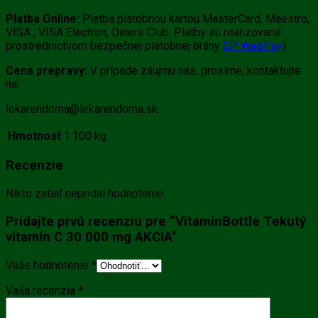
Platba Online:
Platba platobnou kartou MasterCard, Maestro,
VISA , VISA Electron, Diners Club. Platby sú realizované
prostredníctvom bezpečnej platobnej brány
GP WebPay
)
Cena prepravy:
V prípade záujmu nás, prosíme, kontaktujte
na:
lekarendoma@lekarendoma.sk
Hmotnosť
1.100 kg
Recenzie
Nikto zatiaľ nepridal hodnotenie.
Pridajte prvú recenziu pre “VitaminBottle Tekutý
vitamín C 30 000 mg AKCIA”
Vaše hodnotenie
*
Vaša recenzia
*