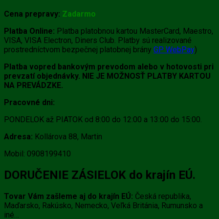
Cena prepravy:
Zadarmo
Platba Online:
Platba platobnou kartou MasterCard, Maestro,
VISA, VISA Electron, Diners Club. Platby sú realizované
prostredníctvom bezpečnej platobnej brány
GP WebPay
)
Platba vopred bankovým prevodom alebo v hotovosti pri
prevzatí objednávky. NIE JE MOŽNOSŤ PLATBY KARTOU
NA PREVÁDZKE.
Pracovné dni:
PONDELOK až PIATOK od 8:00 do 12:00 a 13:00 do 15:00.
Adresa:
Kollárova 88, Martin
Mobil: 0908199410
DORUČENIE ZÁSIELOK do krajín EÚ.
Tovar Vám zašleme aj do krajín EÚ:
Česká republika,
Maďarsko, Rakúsko, Nemecko, Veľká Británia, Rumunsko a
iné…