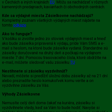
v Čechách a iných krajinách
EU
. Môžu sa nachádzať v rôznych
kamenných predajniach, kaviarňach či obchodných centrách.
Kde sa výdajné miesta Zásielkovne nachádzajú?
Kompletný zoznam všetkých výdajných miest nájdete na
tomto
odkaze
.
Ako to funguje?
V košíku si zvolíte jedno zo stoviek výdajných miest a hneď
ako bude zásielka pripravená k výdaju, príde Vám SMS a e-
mail s heslom, na ktoré bude zásielka vydaná. Štandardne sú
zásielky doručované na druhý deň a počkajú na výdajnom
mieste 7 dní. Pomocou trasovacieho čísla, ktoré obdržíte na
e-mail, môžete sledovať vašu zásielku
TU
.
Nestihnete si zásielku vyzdvihnúť?
Nevadí, môžete si predĺžiť úložnú dobu zásielky až na 21 dní
alebo prezradíte heslo komukoľvek komu veríte a on
vyzdvihne zásielku za Vás.
Výhody Zásielkovne
Nemusíte celý deň doma čakať na kuriéra, zásielku si
vyzdvihnete vtedy, keď sa Vám to bude hodiť. Navyše si