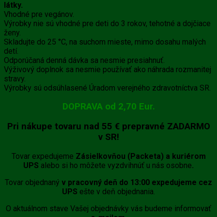
látky.
Vhodné pre vegánov.
Výrobky nie sú vhodné pre deti do 3 rokov, tehotné a dojčiace
ženy.
Skladujte do 25 °C, na suchom mieste, mimo dosahu malých
detí.
Odporúčaná denná dávka sa nesmie presiahnuť.
Výživový doplnok sa nesmie používať ako náhrada rozmanitej
stravy.
Výrobky sú odsúhlasené Úradom verejného zdravotníctva SR.
DOPRAVA od 2,70 Eur.
Pri nákupe tovaru
nad 55 €
prepravné
ZADARMO
v SR!
Tovar expedujeme
Zásielkovňou (Packeta) a kuriérom
UPS
alebo si ho môžete vyzdvihnúť u nás osobne
.
Tovar objednaný
v pracovný deň do 13:00 expedujeme cez
UPS
ešte v deň objednania.
O aktuálnom stave Vašej objednávky vás budeme informovať