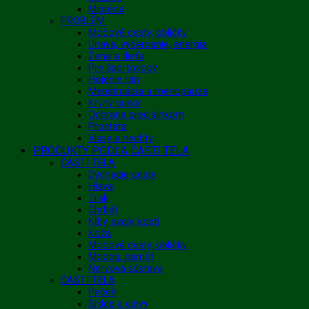
Migréna
PROBLÉM
Močové cesty, obličky
Únava, vyčerpanie, energia
Žena a dieťa
Pre športovcov
Hojenie rán
Menštruácia a menopauza
Krvný cukor
Ochrana pred slnkom
Prostata
Vlasy a nechty
PRODUKTY PODĽA ČASTI TELA
ČASTI TELA
Dýchacie cesty
Hlava
Zrak
Chrbát
Kĺby, svaly, kosti
Koža
Močové cesty, obličky
Mozog, pamäť
Nervová sústava
ČASTI TELA
Pečeň
Srdce a cievy