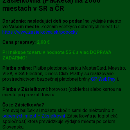
Zásielkovňa (Packeta) na 2000
miestach v SR a ČR
Doručenie:
nasledujúci deň po podaní
na výdajné miesto
vo Vašom meste
. Zoznam všetkých odberných miest TU:
https://www.zasielkovna.sk/pobocky
Cena prepravy:
2,90 €
Pri nákupe tovaru v hodnote 55 € a viac DOPRAVA
ZADARMO!
Platba online:
Platba platobnou kartou MasterCard, Maestro,
VISA, VISA Electron, Diners Club. Platby sú realizované
prostredníctvom bezpečnej platobnej brány
GP WebPay
).
Platba v Zásielkovni:
hotovosť (dobierka) alebo kartou na
mieste pri prevzatí tovaru.
Čo je Zásielkovňa?
Pre svoj balíček si môžete skočiť sami do niektorého z
odberných miest – Zásielkovní
. Zásielkovňa je logistická
spoločnosť, ktorá prevádzkuje výdajné miesta po celom
Slovensku,