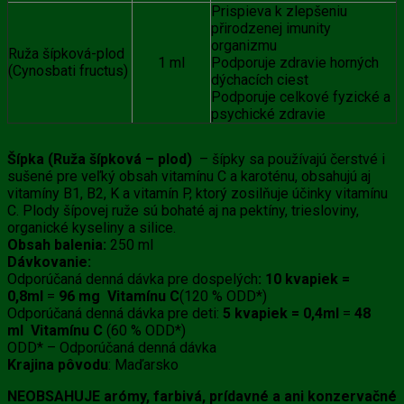
Prispieva k zlepšeniu
přirodzenej imunity
organizmu
Ruža šípková-plod
1 ml
Podporuje zdravie horných
(Cynosbati fructus)
dýchacích ciest
Podporuje celkové fyzické a
psychické zdravie
Šípka (Ruža šípková – plod)
– šípky sa používajú čerstvé i
sušené pre veľký obsah vitamínu C a karoténu, obsahujú aj
vitamíny B1, B2, K a vitamín P, ktorý zosilňuje účinky vitamínu
C. Plody šípovej ruže sú bohaté aj na pektíny, triesloviny,
organické kyseliny a silice.
Obsah balenia:
250 ml
Dávkovanie:
Odporúčaná denná dávka pre dospelých
:
10 kvapiek =
0,8ml
=
96 mg Vitamínu C
(120 % ODD*)
Odporúčaná denná dávka pre deti:
5 kvapiek = 0,4ml
=
48
ml Vitamínu C
(60 % ODD*)
ODD* – Odporúčaná denná dávka
Krajina pôvodu
: Maďarsko
NEOBSAHUJE arómy, farbivá, prídavné a ani konzervačné