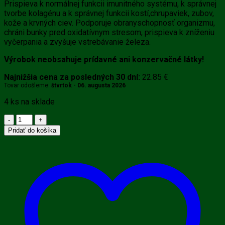
Prispieva k normálnej funkcii imunitného systému, k správnej
tvorbe kolagénu a k správnej funkcii kostí,chrupaviek, zubov,
kože a krvných ciev. Podporuje obranyschopnosť organizmu,
chráni bunky pred oxidatívnym stresom, prispieva k zníženiu
vyčerpania a zvyšuje vstrebávanie železa.
Výrobok neobsahuje prídavné ani konzervačné látky!
Najnižšia cena za posledných 30 dní:
22.85
€
Tovar odošleme:
štvrtok - 06. augusta 2026
4 ks na sklade
množstvo
VitaminBottle
Pridať do košíka
Tekutý
vitamín
C
30
000
mg
AKCIA