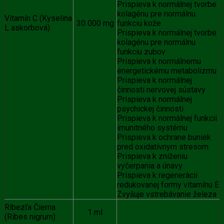
Prispieva k normálnej tvorbe
kolagénu pre normálnu
Vitamín C (Kyselina
30 000 mg
funkciu kože
L askorbová)
Prispieva k normálnej tvorbe
kolagénu pre normálnu
funkciu zubov
Prispieva k normálnemu
energetickému metabolizmu
Prispieva k normálnej
činnosti nervovej sústavy
Prispieva k normálnej
psychickej činnosti
Prispieva k normálnej funkcii
imunitného systému
Prispieva k ochrane buniek
pred oxidatívnym stresom
Prispieva k zníženiu
vyčerpania a únavy
Prispieva k regenerácii
redukovanej formy vitamínu E
Zvyšuje vstrebávanie železa
Ríbezľa Čierna
1 ml
(Ribes nigrum)