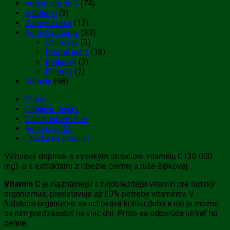
Vedeli ste že ?
(74)
VitaBerin
(3)
Zdravé črevo
(13)
Zdravé recepty
(33)
Chuťovky
(3)
Hlavné jedlá
(16)
Polievky
(3)
Raňajky
(2)
Zdravie
(98)
Popis
Dodanie tovaru
Ďalšie informácie
Recenzie (0)
Otázka na produkt
Výživový doplnok s vysokým obsahom vitamínu C (30 000
mg) a s extraktami z ríbezle čiernej a ruže šípkovej.
Vitamín C
je najznámejší a najdôležitejší vitamín pre ľudský
organizmus, predstavuje až 80% potreby vitamínov. V
ľudskom organizme sa uchováva krátku dobu a nie je možné
sa ním predzásobiť na viac dní. Preto sa odporúča užívať ho
denne.