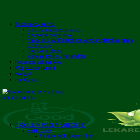
Skip
Zákaznícky servis
to
Ochrana osobných údajov
Obchodné podmienky
content
Návod ako platiť platobnou kartou v platobnej bráne
GP Webpay
Doprava a platba
Vrátenie tovaru / reklamácia
Recenzie zákazníkov
Môj zoznam prianí
Kontakt
Pre Česko
PRODUKTY PODĽA KATEGÓRIE
KATEGÓRIE
5-dňová diéta Express Diet