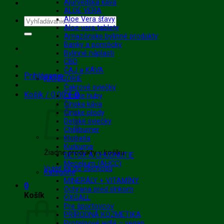
Ajurvédska káva
ALOE VERA
Aloe Vera šťavy
Hľadať:
Aloe vera tablety
Amazónske bylinné produkty
Banky a pomôcky
Bylinné náplasti
CBD
ČAJ a KÁVA
Prihlásenie
KATEGÓRIE
Čakrové sviečky
Košík /
0.00
€
0
Čínske huby
Čínska káva
Čínske plody
Detské sviečky
Chilliburner
Klobaňa
Kurkuma
Žiadne produkty v košíku.
DETOX A CHUDNUTIE
Mecelium (AHCC)
Vrátiť sa do obchodu
Kategórie
MINERÁLY + VITAMÍNY
0
Ochrana pred slnkom
Košík
OXGALL
Pre športovcov
PRÍRODNÁ KOZMETIKA
Proteínové jedlá – vegan