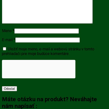
Meno
*
E-mail
*
Uložiť moje meno, e-mail a webovú stránku v tomto
prehliadači pre moje budúce komentáre.
Máte otázku na produkt? Neváhajte
nám napísať :