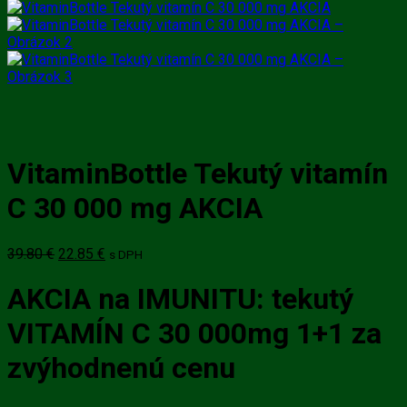
VitaminBottle Tekutý vitamín
C 30 000 mg AKCIA
Pôvodná
Aktuálna
39.80
€
22.85
€
s DPH
cena
cena
bola:
je:
AKCIA na IMUNITU: tekutý
39.80 €.
22.85 €.
VITAMÍN C 30 000mg 1+1 za
zvýhodnenú cenu