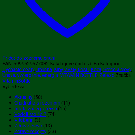
Pridať do zoznamu prianí
EAN:
5999529677082
Katalógové číslo:
vb 8a
Kategórie:
Dýchacie cesty
,
Imunita
,
Kĺby, svaly, kosti
,
Koža
,
Srdce a cievy
,
Únava, vyčerpanie, energia
,
VITAMIN BOTTLE
,
Zelezo
Značka:
VitaminBottle
Vyberte si
Aktuality
(50)
Chudnutie s rozumom
(11)
Intolerancia potravín
(15)
Vedeli ste že ?
(74)
VitaBerin
(3)
Zdravé črevo
(13)
Zdravé recepty
(33)