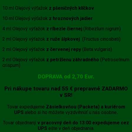
10 ml Olejový výťažok
z pšeničných klíčkov
10 ml Olejový výťažok
z hroznových jadier
4 ml Olejový výťažok
z ríbezle čiernej
(Ribezlum nigrum)
2 ml Olejový výťažok
z ruže šípkovej
(Fructus cinosbati)
2 ml Olejový výťažok
z červenej repy
(Beta vulgaris)
2 ml Olejový výťažok
z petržlenu záhradného
(Petroselinum
crispum)
DOPRAVA od 2,70 Eur.
Pri nákupe tovaru
nad 55 €
prepravné
ZADARMO
v SR!
Tovar expedujeme
Zásielkovňou (Packeta) a kuriérom
UPS
alebo si ho môžete vyzdvihnúť u nás osobne
.
Tovar objednaný
v pracovný deň do 13:00 expedujeme cez
UPS
ešte v deň objednania.