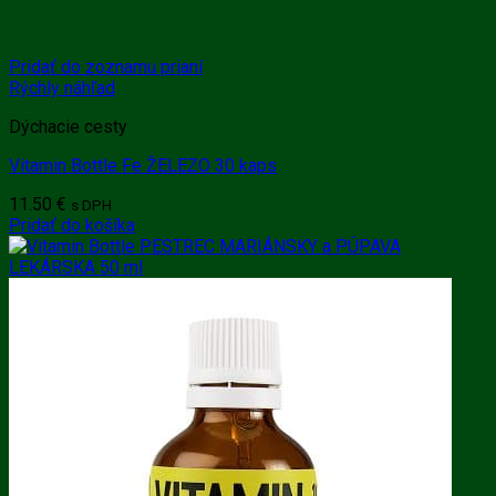
Pridať do zoznamu prianí
Rýchly náhľad
Dýchacie cesty
Vitamin Bottle Fe ŽELEZO 30 kaps
11.50
€
s DPH
Pridať do košíka