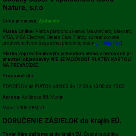
Nature, s.r.o
Cena prepravy:
Zadarmo
Platba Online:
Platba platobnou kartou MasterCard, Maestro,
VISA, VISA Electron, Diners Club. Platby sú realizované
prostredníctvom bezpečnej platobnej brány
GP WebPay
)
Platba vopred bankovým prevodom alebo v hotovosti pri
prevzatí objednávky. NIE JE MOŽNOSŤ PLATBY KARTOU
NA PREVÁDZKE.
Pracovné dni:
PONDELOK až PIATOK od 8:00 do 12:00 a 13:00 do 15:00.
Adresa:
Kollárova 88, Martin
Mobil: 0908199410
DORUČENIE ZÁSIELOK do krajín EÚ.
Tovar Vám zašleme aj do krajín EÚ:
Česká republika,