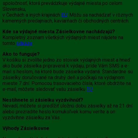
spoločnosť, ktorá prevádzkuje výdajné miesta po celom
Slovensku,
v Čechách a iných krajinách
EU
. Môžu sa nachádzať v rôznych
kamenných predajniach, kaviarňach či obchodných centrách.
Kde sa výdajné miesta Zásielkovne nachádzajú?
Kompletný zoznam všetkých výdajných miest nájdete na
tomto
odkaze
.
Ako to funguje?
V košíku si zvolíte jedno zo stoviek výdajných miest a hneď
ako bude zásielka pripravená k výdaju, príde Vám SMS a e-
mail s heslom, na ktoré bude zásielka vydaná. Štandardne sú
zásielky doručované na druhý deň a počkajú na výdajnom
mieste 7 dní. Pomocou trasovacieho čísla, ktoré obdržíte na
e-mail, môžete sledovať vašu zásielku
TU
.
Nestihnete si zásielku vyzdvihnúť?
Nevadí, môžete si predĺžiť úložnú dobu zásielky až na 21 dní
alebo prezradíte heslo komukoľvek komu veríte a on
vyzdvihne zásielku za Vás.
Výhody Zásielkovne