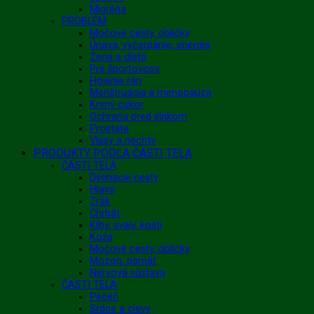
Migréna
PROBLÉM
Močové cesty, obličky
Únava, vyčerpanie, energia
Žena a dieťa
Pre športovcov
Hojenie rán
Menštruácia a menopauza
Krvný cukor
Ochrana pred slnkom
Prostata
Vlasy a nechty
PRODUKTY PODĽA ČASTI TELA
ČASTI TELA
Dýchacie cesty
Hlava
Zrak
Chrbát
Kĺby, svaly, kosti
Koža
Močové cesty, obličky
Mozog, pamäť
Nervová sústava
ČASTI TELA
Pečeň
Srdce a cievy