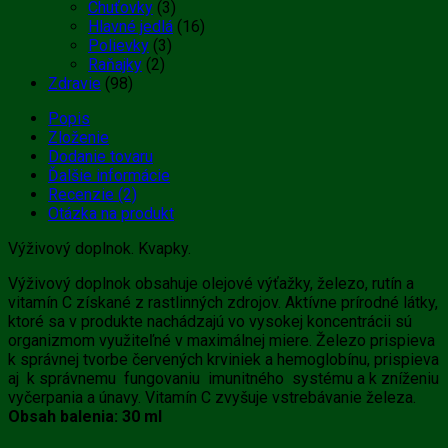
Chuťovky
(3)
Hlavné jedlá
(16)
Polievky
(3)
Raňajky
(2)
Zdravie
(98)
Popis
Zloženie
Dodanie tovaru
Ďalšie informácie
Recenzie (2)
Otázka na produkt
Výživový doplnok. Kvapky.
Výživový doplnok obsahuje olejové výťažky, železo, rutín a
vitamín C získané z rastlinných zdrojov. Aktívne prírodné látky,
ktoré sa v produkte nachádzajú vo vysokej koncentrácii sú
organizmom využiteľné v maximálnej miere. Železo prispieva
k správnej tvorbe červených krviniek a hemoglobínu, prispieva
aj k správnemu fungovaniu imunitného systému a k zníženiu
vyčerpania a únavy. Vitamín C zvyšuje vstrebávanie železa.
Obsah balenia: 30 ml