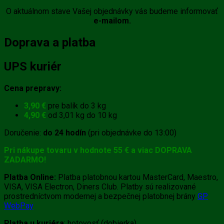
O aktuálnom stave Vašej objednávky vás budeme informovať
e-mailom.
Doprava a platba
UPS kuriér
Cena prepravy:
3,90 €
pre balík do 3 kg
4,90 €
od 3,01 kg do 10 kg
Doručenie:
do 24 hodín
(pri objednávke do 13:00)
Pri nákupe tovaru v hodnote 55 € a viac DOPRAVA
ZADARMO!
Platba Online:
Platba platobnou kartou MasterCard, Maestro,
VISA, VISA Electron, Diners Club. Platby sú realizované
prostredníctvom modernej a bezpečnej platobnej brány
GP
WebPay
Platba u kuriéra
: hotovosť (dobierka)