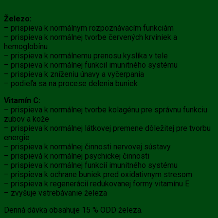
Železo:
– prispieva k normálnym rozpoznávacím funkciám
– prispieva k normálnej tvorbe červených krviniek a
hemoglobínu
– prispieva k normálnemu prenosu kyslíka v tele
– prispieva k normálnej funkcií imunitného systému
– prispieva k zníženiu únavy a vyčerpania
– podieľa sa na procese delenia buniek
Vitamín C:
– prispieva k normálnej tvorbe kolagénu pre správnu funkciu
zubov a kože
– prispieva k normálnej látkovej premene dôležitej pre tvorbu
energie
– prispieva k normálnej činnosti nervovej sústavy
– prispievá k normálnej psychickej činnosti
– prispieva k normálnej funkcií imunitného systému
– prispieva k ochrane buniek pred oxidativnym stresom
– prispieva k regenerácií redukovanej formy vitamínu E
– zvyšuje vstrebávanie železa
Denná dávka obsahuje 15 % ODD železa.