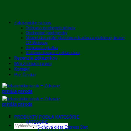
Skip
Zákaznícky servis
to
Ochrana osobných údajov
Obchodné podmienky
content
Návod ako platiť platobnou kartou v platobnej bráne
GP Webpay
Doprava a platba
Vrátenie tovaru / reklamácia
Recenzie zákazníkov
Môj zoznam prianí
Kontakt
Pre Česko
PRODUKTY PODĽA KATEGÓRIE
KATEGÓRIE
Hľadať:
5-dňová diéta Express Diet