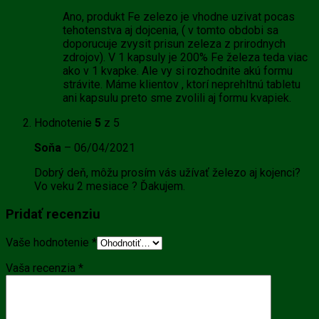
Ano, produkt Fe zelezo je vhodne uzivat pocas
tehotenstva aj dojcenia, ( v tomto obdobi sa
doporucuje zvysit prisun zeleza z prirodnych
zdrojov). V 1 kapsuly je 200% Fe železa teda viac
ako v 1 kvapke. Ale vy si rozhodnite akú formu
strávite. Máme klientov , ktorí neprehltnú tabletu
ani kapsulu preto sme zvolili aj formu kvapiek.
Hodnotenie
5
z 5
Soňa
–
06/04/2021
Dobrý deň, môžu prosím vás užívať železo aj kojenci?
Vo veku 2 mesiace ? Ďakujem.
Pridať recenziu
Vaše hodnotenie
*
Vaša recenzia
*