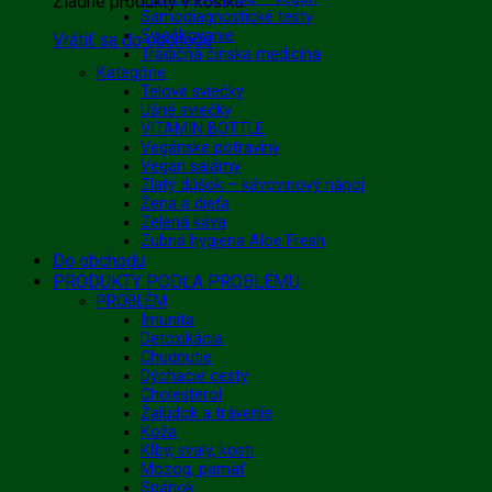
Žiadne produkty v košíku.
Samodiagnostické testy
Sviečkovanie
Vrátiť sa do obchodu
Tradičná čínska medicína
Kategórie
Telové sviečky
Ušné sviečky
VITAMIN BOTTLE
Vegánske potraviny
Vegan salámy
Zlatý dúšok – kávovinový nápoj
Žena a dieťa
Zelená káva
Zubná hygiena Aloe Fresh
Do obchodu
PRODUKTY PODĽA PROBLÉMU
PROBLÉM
Imunita
Detoxikácia
Chudnutie
Dýchacie cesty
Cholesterol
Žalúdok a trávenie
Koža
Kĺby, svaly, kosti
Mozog, pamäť
Spánok