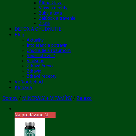
Štítna žľaza
Vlasy a nechty
Zuby a ústa
Žalúdok a trávenie
Žlčník
DETOX A CHUDNUTIE
Blog
Aktuality
Intolerancia potravín
Chudnutie s rozumom
Vedeli ste že ?
VitaBerin
Zdravé črevo
Zdravie
Zdravé recepty
Veľkoobchod
Klobaňa
Domov
/
MINERÁLY + VITAMÍNY
/
Zelezo
Najpredávanejší