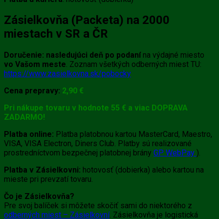
Zásielkovňa (Packeta) na 2000
miestach v SR a ČR
Doručenie:
nasledujúci deň po podaní
na výdajné miesto
vo Vašom meste
. Zoznam všetkých odberných miest TU:
https://www.zasielkovna.sk/pobocky
Cena prepravy:
2,90 €
Pri nákupe tovaru v hodnote 55 € a viac DOPRAVA
ZADARMO!
Platba online:
Platba platobnou kartou MasterCard, Maestro,
VISA, VISA Electron, Diners Club. Platby sú realizované
prostredníctvom bezpečnej platobnej brány
GP WebPay
).
Platba v Zásielkovni:
hotovosť (dobierka) alebo kartou na
mieste pri prevzatí tovaru.
Čo je Zásielkovňa?
Pre svoj balíček si môžete skočiť sami do niektorého z
odberných miest – Zásielkovní
. Zásielkovňa je logistická