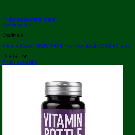
Pridať do zoznamu prianí
Rýchly náhľad
Chudnutie
Vitamin Bottle FUKUS RIASA – vysoký obsah JÓDU, 60 kaps
12.90
€
s DPH
Pridať do košíka