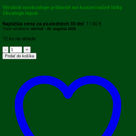
Výrobok neobsahuje prídavné ani konzervačné látky.
Obsahuje lepok.
Najnižšia cena za posledných 30 dní:
11.50
€
Tovar odošleme:
štvrtok - 06. augusta 2026
12 ks na sklade
množstvo
Vitamin
Pridať do košíka
Bottle
Fe
ŽELEZO
30
ml