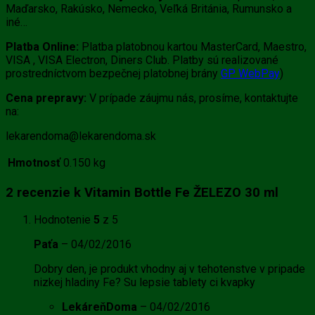
Maďarsko, Rakúsko, Nemecko, Veľká Británia, Rumunsko a
iné…
Platba Online:
Platba platobnou kartou MasterCard, Maestro,
VISA , VISA Electron, Diners Club. Platby sú realizované
prostredníctvom bezpečnej platobnej brány
GP WebPay
)
Cena prepravy:
V prípade záujmu nás, prosíme, kontaktujte
na:
lekarendoma@lekarendoma.sk
Hmotnosť
0.150 kg
2 recenzie k
Vitamin Bottle Fe ŽELEZO 30 ml
Hodnotenie
5
z 5
Paťa
–
04/02/2016
Dobry den, je produkt vhodny aj v tehotenstve v pripade
nizkej hladiny Fe? Su lepsie tablety ci kvapky
LekáreňDoma
–
04/02/2016