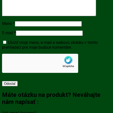
Meno
*
E-mail
*
Uložiť moje meno, e-mail a webovú stránku v tomto
prehliadači pre moje budúce komentáre.
Máte otázku na produkt? Neváhajte
nám napísať :
Váš email (povinné)