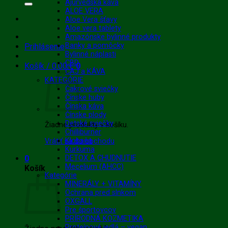
Ajurvédska káva
ALOE VERA
Aloe Vera šťavy
Aloe vera tablety
Amazónske bylinné produkty
Banky a pomôcky
Prihlásenie
Bylinné náplasti
CBD
Košík /
0.00
€
0
ČAJ a KÁVA
KATEGÓRIE
Čakrové sviečky
Čínske huby
Čínska káva
Čínske plody
Detské sviečky
Žiadne produkty v košíku.
Chilliburner
Klobaňa
Vrátiť sa do obchodu
Kurkuma
0
DETOX A CHUDNUTIE
Mecelium (AHCC)
Košík
Kategórie
MINERÁLY + VITAMÍNY
Ochrana pred slnkom
OXGALL
Pre športovcov
PRÍRODNÁ KOZMETIKA
Proteínové jedlá – vegan