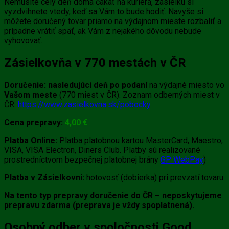
Nemusíte celý deň doma čakať na kuriéra, zásielku si
vyzdvihnete vtedy, keď sa Vám to bude hodiť. Navyše si
môžete doručený tovar priamo na výdajnom mieste rozbaliť a
prípadne vrátiť späť, ak Vám z nejakého dôvodu nebude
vyhovovať.
Zásielkovňa v 770 mestách v ČR
Doručenie:
nasledujúci deň po podaní
na výdajné miesto vo
Vašom meste
(770 miest v ČR). Zoznam odberných miest v
ČR:
https://www.zasielkovna.sk/pobocky
Cena prepravy:
4
,0
0 €
Platba Online:
Platba platobnou kartou MasterCard, Maestro,
VISA, VISA Electron, Diners Club. Platby sú realizované
prostredníctvom bezpečnej platobnej brány
GP WebPay
)
Platba v Zásielkovni:
hotovosť (dobierka) pri prevzatí tovaru
Na tento typ prepravy doručenie do ČR – neposkytujeme
prepravu zdarma (preprava je vždy spoplatnená).
Osobný odber v spoločnosti Good