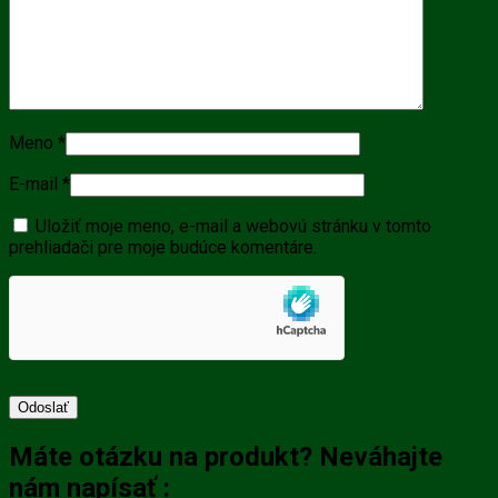
Meno
*
E-mail
*
Uložiť moje meno, e-mail a webovú stránku v tomto
prehliadači pre moje budúce komentáre.
Máte otázku na produkt? Neváhajte
nám napísať :