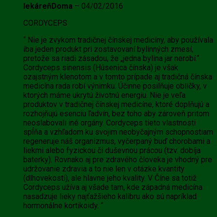
lekáreňDoma
–
04/02/2016
CORDYCEPS
“ Nie je zvykom tradičnej čínskej medicíny, aby používala
iba jeden produkt pri zostavovaní bylinných zmesí,
pretože sa riadi zásadou, že „jedna bylina jar nerobí.“
Cordyceps sinensis (Húsenica čínska) je však
ozajstným klenotom a v tomto prípade aj tradičná čínska
medicína rada robí výnimku. Účinne posilňuje obličky, v
ktorých máme ukrytú životnú energiu. Nie je veľa
produktov v tradičnej čínskej medicíne, ktoré doplňujú a
rozhojňujú esenciu ľadvín, bez toho aby zároveň pritom
neoslabovali iné orgány. Cordyceps tieto vlastnosti
spĺňa a vzhľadom ku svojim neobyčajným schopnostiam
regeneruje náš organizmus, vyčerpaný buď chorobami a
liekmi alebo fyzickou či duševnou prácou (tzv. dobíja
baterky). Rovnako aj pre zdravého človeka je vhodný pre
udržovanie zdravia a to nie len v otázke kvantity
(dlhovekosti), ale hlavne jeho kvality. V Číne sa totiž
Cordyceps užíva aj všade tam, kde západná medicína
nasadzuje lieky najťažšieho kalibru ako sú napríklad
hormonálne kortikoidy. “