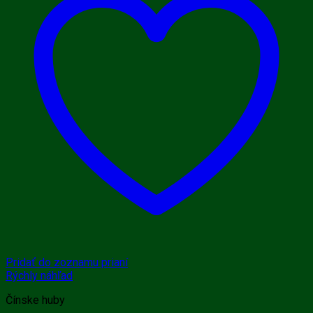
Pridať do zoznamu prianí
Rýchly náhľad
Čínske huby