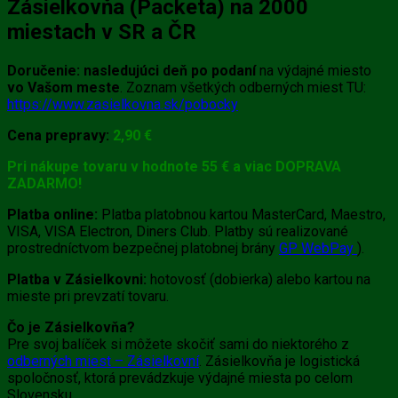
Zásielkovňa (Packeta) na 2000
miestach v SR a ČR
Doručenie:
nasledujúci deň po podaní
na výdajné miesto
vo Vašom meste
. Zoznam všetkých odberných miest TU:
https://www.zasielkovna.sk/pobocky
Cena prepravy:
2,90 €
Pri nákupe tovaru v hodnote 55 € a viac DOPRAVA
ZADARMO!
Platba online:
Platba platobnou kartou MasterCard, Maestro,
VISA, VISA Electron, Diners Club. Platby sú realizované
prostredníctvom bezpečnej platobnej brány
GP WebPay
).
Platba v Zásielkovni:
hotovosť (dobierka) alebo kartou na
mieste pri prevzatí tovaru.
Čo je Zásielkovňa?
Pre svoj balíček si môžete skočiť sami do niektorého z
odberných miest – Zásielkovní
. Zásielkovňa je logistická
spoločnosť, ktorá prevádzkuje výdajné miesta po celom
Slovensku,