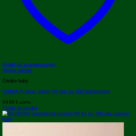
Pridať do zoznamu prianí
Rýchly náhľad
Čínske huby
CHAGA Ryšavec šikmý 90 tabl. po 500 mg biomasy
34.95
€
s DPH
Pridať do košíka