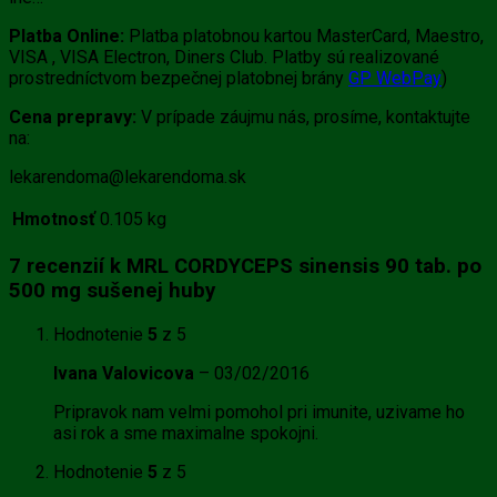
Platba Online:
Platba platobnou kartou MasterCard, Maestro,
VISA , VISA Electron, Diners Club. Platby sú realizované
prostredníctvom bezpečnej platobnej brány
GP WebPay
)
Cena prepravy:
V prípade záujmu nás, prosíme, kontaktujte
na:
lekarendoma@lekarendoma.sk
Hmotnosť
0.105 kg
7 recenzií k
MRL CORDYCEPS sinensis 90 tab. po
500 mg sušenej huby
Hodnotenie
5
z 5
Ivana Valovicova
–
03/02/2016
Pripravok nam velmi pomohol pri imunite, uzivame ho
asi rok a sme maximalne spokojni.
Hodnotenie
5
z 5