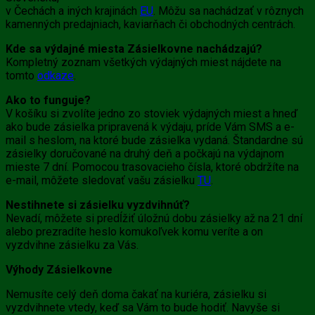
v Čechách a iných krajinách
EU
. Môžu sa nachádzať v rôznych
kamenných predajniach, kaviarňach či obchodných centrách.
Kde sa výdajné miesta Zásielkovne nachádzajú?
Kompletný zoznam všetkých výdajných miest nájdete na
tomto
odkaze
.
Ako to funguje?
V košíku si zvolíte jedno zo stoviek výdajných miest a hneď
ako bude zásielka pripravená k výdaju, príde Vám SMS a e-
mail s heslom, na ktoré bude zásielka vydaná. Štandardne sú
zásielky doručované na druhý deň a počkajú na výdajnom
mieste 7 dní. Pomocou trasovacieho čísla, ktoré obdržíte na
e-mail, môžete sledovať vašu zásielku
TU
.
Nestihnete si zásielku vyzdvihnúť?
Nevadí, môžete si predĺžiť úložnú dobu zásielky až na 21 dní
alebo prezradíte heslo komukoľvek komu veríte a on
vyzdvihne zásielku za Vás.
Výhody Zásielkovne
Nemusíte celý deň doma čakať na kuriéra, zásielku si
vyzdvihnete vtedy, keď sa Vám to bude hodiť. Navyše si