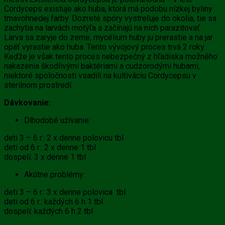
Cordyceps existuje ako huba, ktorá má podobu nízkej byliny
tmavohnedej farby. Dozreté spóry vystreľuje do okolia, tie sa
zachytia na larvách motýľa a začínajú na nich parazitovať.
Larva sa zaryje do zeme, mycélium huby ju prerastie a na jar
opäť vyrastie ako huba. Tento vývojový proces trvá 2 roky.
Keďže je však tento proces nebezpečný z hľadiska možného
nakazenia škodlivými baktériami a cudzorodými hubami,
niektoré spoločnosti vsadili na kultiváciu Cordycepsu v
sterilnom prostredí.
Dávkovanie:
Dlhodobé užívanie:
deti 3 – 6 r.: 2 x denne polovicu tbl
deti od 6 r.: 2 x denne 1 tbl
dospelí: 3 x denne 1 tbl
Akútne problémy:
deti 3 – 6 r.: 3 x denne polovica tbl
deti od 6 r.: každých 6 h 1 tbl
dospelí: každých 6 h 2 tbl