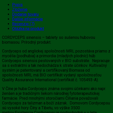
Popis
Zloženie
Dodanie tovaru
Ďalšie informácie
Recenzie (7)
Otázka na produkt
CORDYCEPS sinensis – tablety so sušenou hubovou
biomasou.
Prírodný produkt.
Cordyceps od anglickej spoločnosti MRL pozostáva priamo z
mycélia (podhubia) a primordia (mladých plodníc) húb
Cordyceps sinensis pestovaných v BIO substráte. Nepracuje
sa s extraktmi a tak nedochádza k strate účinkov. Kultivačný
systém je patentovaný a certifikovaný.Biomasa od
spoločnosti MRL má BIO certifikát vydaný spoločnosťou
Quality Assurance International (certifikát č. 105493-A).
V Číne je huba Cordyceps známa svojimi účinkami ako napr.
ženšen a je tradičným liekom národnej fytoterapeutickej
farmácie. Pred mnohými storočiami Číňania považovali
Cordyceps za talizman a boží zázrak. Domovom Cordycepsu
sú vysoké hory Číny a Tibetu, vo výške 3500
metrov.Existencia Cordycepsu je podivuhodná = v lete