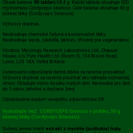
Obsah balenia:
90 tabliet
/68,4 g. Každá tableta obsahuje 500
mg biomasy Cordyceps sinensis. Celé balenie obsahuje 45 g
účinnej látky (Cordyceps Sinensis).
Výživový doplnok.
Neobsahuje chemické farbivá a konzervačné látky.
Neobsahuje lepok, sladidlá, laktózu. Vhodné pre vegetariánov.
Výrobca: Mycology Research Laboratories Ltd., Chaucer
House, c/o Pure Health Ltd. (Room 3), 134 Biscot Road,
Luton, LU3 1AX, Veľká Británia
Ustanovená odporúčaná denná dávka sa nesmie presiahnuť.
Výživový doplnok sa nesmie používať ako náhrada rozmanitej
stravy. Skladujte mimo dosahu malých detí. Nevhodné pre deti
do 3 rokov, tehotné a dojčiace ženy.
Odsúhlasené úradom verejného zdravotníctva SR.
Vyskúšajte tiež: CORDYCEPS Sinensis v prášku, 50 g
účinnej látky (Cordyceps Sinensis)
Sušený, jemne mletý
extrakt z mycélia (podhubia) huby