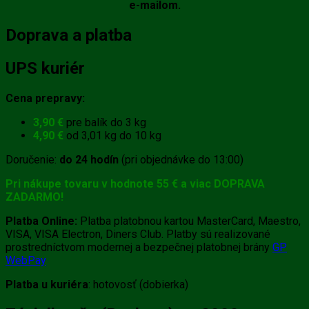
e-mailom.
Doprava a platba
UPS kuriér
Cena prepravy:
3,90 €
pre balík do 3 kg
4,90 €
od 3,01 kg do 10 kg
Doručenie:
do 24 hodín
(pri objednávke do 13:00)
Pri nákupe tovaru v hodnote 55 € a viac DOPRAVA
ZADARMO!
Platba Online:
Platba platobnou kartou MasterCard, Maestro,
VISA, VISA Electron, Diners Club. Platby sú realizované
prostredníctvom modernej a bezpečnej platobnej brány
GP
WebPay
Platba u kuriéra
: hotovosť (dobierka)