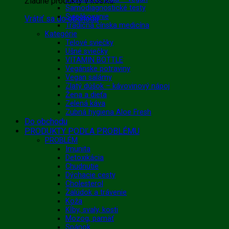
Žiadne produkty v košíku.
Samodiagnostické testy
Sviečkovanie
Vrátiť sa do obchodu
Tradičná čínska medicína
Kategórie
Telové sviečky
Ušné sviečky
VITAMIN BOTTLE
Vegánske potraviny
Vegan salámy
Zlatý dúšok – kávovinový nápoj
Žena a dieťa
Zelená káva
Zubná hygiena Aloe Fresh
Do obchodu
PRODUKTY PODĽA PROBLÉMU
PROBLÉM
Imunita
Detoxikácia
Chudnutie
Dýchacie cesty
Cholesterol
Žalúdok a trávenie
Koža
Kĺby, svaly, kosti
Mozog, pamäť
Spánok