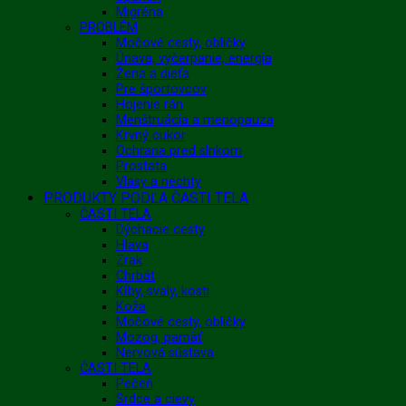
Migréna
PROBLÉM
Močové cesty, obličky
Únava, vyčerpanie, energia
Žena a dieťa
Pre športovcov
Hojenie rán
Menštruácia a menopauza
Krvný cukor
Ochrana pred slnkom
Prostata
Vlasy a nechty
PRODUKTY PODĽA ČASTI TELA
ČASTI TELA
Dýchacie cesty
Hlava
Zrak
Chrbát
Kĺby, svaly, kosti
Koža
Močové cesty, obličky
Mozog, pamäť
Nervová sústava
ČASTI TELA
Pečeň
Srdce a cievy