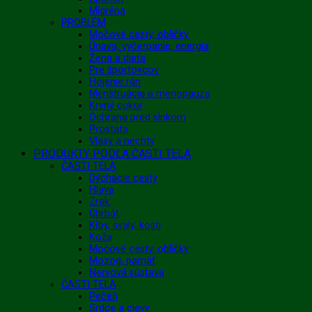
Migréna
PROBLÉM
Močové cesty, obličky
Únava, vyčerpanie, energia
Žena a dieťa
Pre športovcov
Hojenie rán
Menštruácia a menopauza
Krvný cukor
Ochrana pred slnkom
Prostata
Vlasy a nechty
PRODUKTY PODĽA ČASTI TELA
ČASTI TELA
Dýchacie cesty
Hlava
Zrak
Chrbát
Kĺby, svaly, kosti
Koža
Močové cesty, obličky
Mozog, pamäť
Nervová sústava
ČASTI TELA
Pečeň
Srdce a cievy