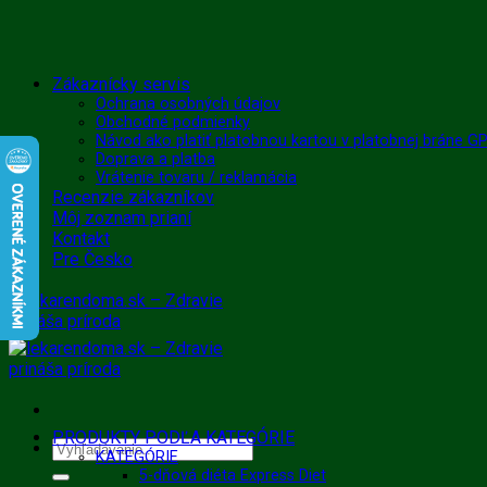
Skip
Zákaznícky servis
to
Ochrana osobných údajov
Obchodné podmienky
content
Návod ako platiť platobnou kartou v platobnej bráne 
Doprava a platba
Vrátenie tovaru / reklamácia
Recenzie zákazníkov
Môj zoznam prianí
Kontakt
Pre Česko
PRODUKTY PODĽA KATEGÓRIE
Hľadať:
KATEGÓRIE
5-dňová diéta Express Diet