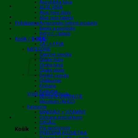
Ajurvédska káva
ALOE VERA
Aloe Vera šťavy
Aloe vera tablety
Prihlásenie
Amazónske bylinné produkty
Banky a pomôcky
Bylinné náplasti
0
Košík /
0.00
€
CBD
ČAJ a KÁVA
KATEGÓRIE
Čakrové sviečky
Čínske huby
Čínska káva
Čínske plody
Detské sviečky
Chilliburner
Klobaňa
Kurkuma
Vrátiť sa do obchodu
DETOX A CHUDNUTIE
Mecelium (AHCC)
Kategórie
MINERÁLY + VITAMÍNY
0
Ochrana pred slnkom
OXGALL
Pre športovcov
Košík
PRÍRODNÁ KOZMETIKA