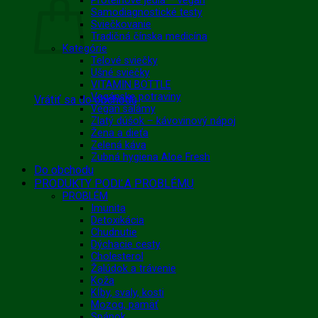
Proteínové jedlá – vegan
Samodiagnostické testy
Sviečkovanie
Tradičná čínska medicína
Kategórie
Telové sviečky
Ušné sviečky
VITAMIN BOTTLE
Vegánske potraviny
Vrátiť sa do obchodu
Vegan salámy
Zlatý dúšok – kávovinový nápoj
Žena a dieťa
Zelená káva
Zubná hygiena Aloe Fresh
Do obchodu
PRODUKTY PODĽA PROBLÉMU
PROBLÉM
Imunita
Detoxikácia
Chudnutie
Dýchacie cesty
Cholesterol
Žalúdok a trávenie
Koža
Kĺby, svaly, kosti
Mozog, pamäť
Spánok