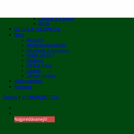
Štítna žľaza
Vlasy a nechty
Zuby a ústa
Žalúdok a trávenie
Žlčník
DETOX A CHUDNUTIE
Blog
Aktuality
Intolerancia potravín
Chudnutie s rozumom
Vedeli ste že ?
VitaBerin
Zdravé črevo
Zdravie
Zdravé recepty
Veľkoobchod
Klobaňa
Domov
/
VITAMIN BOTTLE
Najpredávanejší