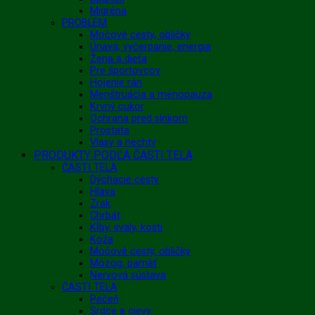
Migréna
PROBLÉM
Močové cesty, obličky
Únava, vyčerpanie, energia
Žena a dieťa
Pre športovcov
Hojenie rán
Menštruácia a menopauza
Krvný cukor
Ochrana pred slnkom
Prostata
Vlasy a nechty
PRODUKTY PODĽA ČASTI TELA
ČASTI TELA
Dýchacie cesty
Hlava
Zrak
Chrbát
Kĺby, svaly, kosti
Koža
Močové cesty, obličky
Mozog, pamäť
Nervová sústava
ČASTI TELA
Pečeň
Srdce a cievy