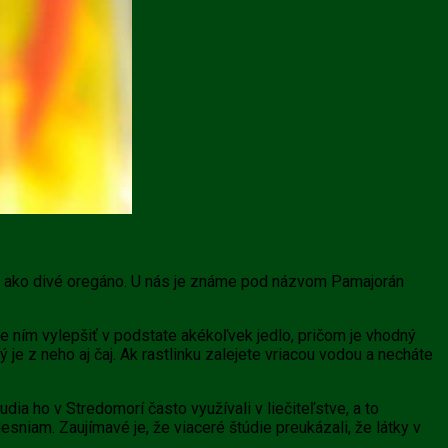
čia ako divé oregáno. U nás je známe pod názvom Pamajorán
te ním vylepšiť v podstate akékoľvek jedlo, pričom je vhodný
 je z neho aj čaj. Ak rastlinku zalejete vriacou vodou a necháte
ia ho v Stredomorí často využívali v liečiteľstve, a to
esniam. Zaujímavé je, že viaceré štúdie preukázali, že látky v