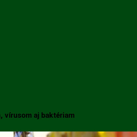
, vírusom aj baktériam