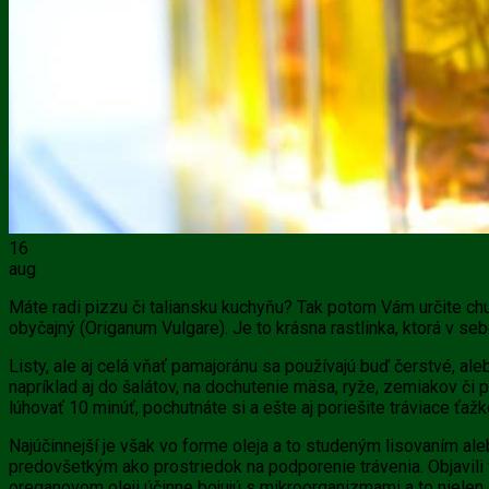
16
aug
Máte radi pizzu či taliansku kuchyňu? Tak potom Vám určite ch
obyčajný (Origanum Vulgare). Je to krásna rastlinka, ktorá v s
Listy, ale aj celá vňať pamajoránu sa používajú buď čerstvé, a
napríklad aj do šalátov, na dochutenie mäsa, ryže, zemiakov či p
lúhovať 10 minúť, pochutnáte si a ešte aj poriešite tráviace ťaž
Najúčinnejší je však vo forme oleja a to studeným lisovaním ale
predovšetkým ako prostriedok na podporenie trávenia. Objavili vš
oreganovom oleji účinne bojujú s mikroorganizmami a to nielen s