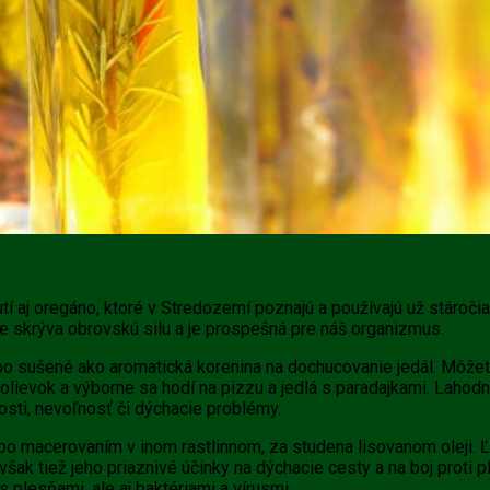
utí aj oregáno, ktoré v Stredozemí poznajú a používajú už stáro
ebe skrýva obrovskú silu a je prospešná pre náš organizmus.
lebo sušené ako aromatická korenina na dochucovanie jedál. Môže
olievok a výborne sa hodí na pizzu a jedlá s paradajkami. Lahodný
kosti, nevoľnosť či dýchacie problémy.
bo macerovaním v inom rastlinnom, za studena lisovanom oleji. Ľud
ak tiež jeho priaznivé účinky na dýchacie cesty a na boj proti pl
 plesňami, ale aj baktériami a vírusmi.