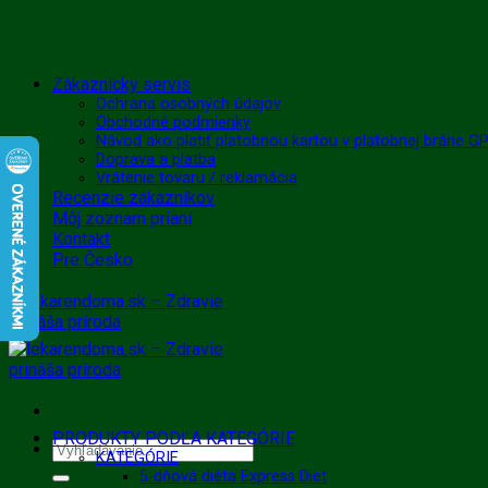
Skip
Zákaznícky servis
to
Ochrana osobných údajov
Obchodné podmienky
content
Návod ako platiť platobnou kartou v platobnej bráne 
Doprava a platba
Vrátenie tovaru / reklamácia
Recenzie zákazníkov
Môj zoznam prianí
Kontakt
Pre Česko
PRODUKTY PODĽA KATEGÓRIE
Hľadať:
KATEGÓRIE
5-dňová diéta Express Diet