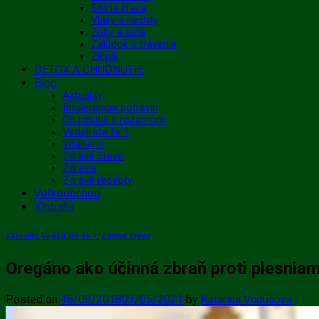
Štítna žľaza
Vlasy a nechty
Zuby a ústa
Žalúdok a trávenie
Žlčník
DETOX A CHUDNUTIE
Blog
Aktuality
Intolerancia potravín
Chudnutie s rozumom
Vedeli ste že ?
VitaBerin
Zdravé črevo
Zdravie
Zdravé recepty
Veľkoobchod
Klobaňa
Aktuality
,
Vedeli ste že ?
,
Zdravé črevo
Oregáno ako účinná zbraň proti plesniam
Posted on
16/08/2018
03/05/2021
by
Katarína Vojtušová