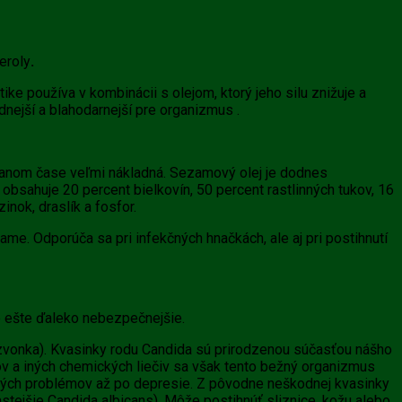
eroly
.
tike používa v kombinácii s olejom, ktorý jeho silu znižuje a
dnejší a blahodarnejší pre organizmus .
 danom čase veľmi nákladná. Sezamový olej je dodnes
 obsahuje 20 percent bielkovín, 50 percent rastlinných tukov, 16
inok, draslík a fosfor.
ame. Odporúča sa pri infekčných hnačkách, ale aj pri postihnutí
ale ešte ďaleko nebezpečnejšie
.
zvonka).
Kvasinky rodu Candida sú prirodzenou súčasťou nášho
ónov a iných chemických liečiv sa však tento bežný organizmus
evných problémov až po depresie. Z pôvodne neškodnej kvasinky
tejšie Candida albicans). Môže postihnúť sliznice, kožu alebo