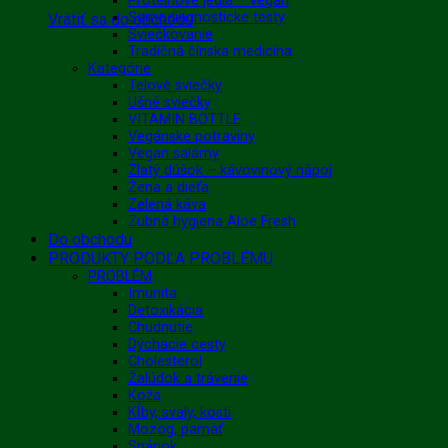
Proteínové jedlá – vegan
Samodiagnostické testy
Vrátiť sa do obchodu
Sviečkovanie
Tradičná čínska medicína
Kategórie
Telové sviečky
Ušné sviečky
VITAMIN BOTTLE
Vegánske potraviny
Vegan salámy
Zlatý dúšok – kávovinový nápoj
Žena a dieťa
Zelená káva
Zubná hygiena Aloe Fresh
Do obchodu
PRODUKTY PODĽA PROBLÉMU
PROBLÉM
Imunita
Detoxikácia
Chudnutie
Dýchacie cesty
Cholesterol
Žalúdok a trávenie
Koža
Kĺby, svaly, kosti
Mozog, pamäť
Spánok