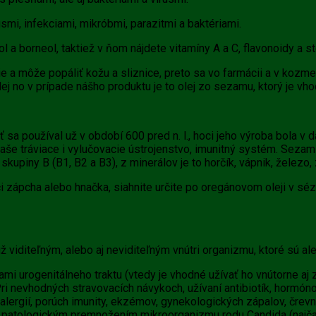
usmi, infekciami, mikróbmi, parazitmi a baktériami.
l a borneol, taktiež v ňom nájdete vitamíny A a C, flavonoidy a st
tie a môže popáliť kožu a sliznice, preto sa vo farmácii a v kozme
j no v prípade nášho produktu je to olej zo sezamu, ktorý je vho
a používal už v období 600 pred n. l., hoci jeho výroba bola v
 vaše tráviace i vylučovacie ústrojenstvo, imunitný systém. Sezam
kupiny B (B1, B2 a B3), z minerálov je to horčík, vápnik, železo, z
i zápcha alebo hnačka, siahnite určite po oregánovom oleji v séz
už viditeľným, alebo aj neviditeľným vnútri organizmu, ktoré sú 
mi urogenitálneho traktu (vtedy je vhodné užívať ho vnútorne aj 
u. Pri nevhodných stravovacích návykoch, užívaní antibiotík, horm
 alergií, porúch imunity, ekzémov, gynekologických zápalov, čr
ná patologickým premnožením mikroorganizmu rodu Candida (najčas