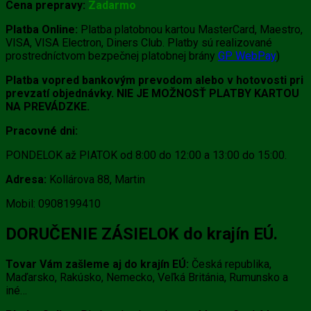
Cena prepravy:
Zadarmo
Platba Online:
Platba platobnou kartou MasterCard, Maestro,
VISA, VISA Electron, Diners Club. Platby sú realizované
prostredníctvom bezpečnej platobnej brány
GP WebPay
)
Platba vopred bankovým prevodom alebo v hotovosti pri
prevzatí objednávky. NIE JE MOŽNOSŤ PLATBY KARTOU
NA PREVÁDZKE.
Pracovné dni:
PONDELOK až PIATOK od 8:00 do 12:00 a 13:00 do 15:00.
Adresa:
Kollárova 88, Martin
Mobil: 0908199410
DORUČENIE ZÁSIELOK do krajín EÚ.
Tovar Vám zašleme aj do krajín EÚ:
Česká republika,
Maďarsko, Rakúsko, Nemecko, Veľká Británia, Rumunsko a
iné…