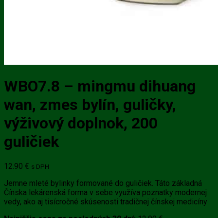
WBO7.8 – mingmu dihuang
wan, zmes bylín, guličky,
výživový doplnok, 200
guličiek
12.90
€
s DPH
Jemne mleté bylinky formované do guličiek. Táto základná
Čínska lekárenská forma v sebe využíva poznatky modernej
vedy, ako aj tisícročné skúsenosti tradičnej čínskej medicíny