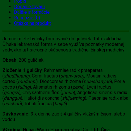
Popis
Dodanie tovaru
Ďalšie informácie
Recenzie (0)
Otázka na produkt
Jemne mleté bylinky formované do guličiek. Táto základná
Čínska lekárenská forma v sebe využíva poznatky modernej
vedy, ako aj tisícročné skúsenosti tradičnej čínskej medicíny
Obsah:
200 guličiek
Zloženie 1 guličky
: Rehmanniae radix praeparata
(
shudihuang
), Corni fructus (
shanyurou)
, Moutan radicis
cortex (
mudanpi
), Dioscoreae rhizoma (
huaishanyao
), Poria
cocos (
fuling
), Alismatis rhizoma (
zexie
), Lycii fructus
(
gouqizi
), Chrysanthemi flos (
juhua
), Angelicae sinensis radix
(
danggui
), Haliotidis concha (
shijueming
), Paeoniae radix alba
(
baishao
), Tribuli fructus (
baijili
).
Dávkovanie:
3 x denne zapiť 4 guličky vlažným čajom alebo
vodou.
Výrobca:
Henan Wanxi Pharmaceutical Co., Ltd., Čína