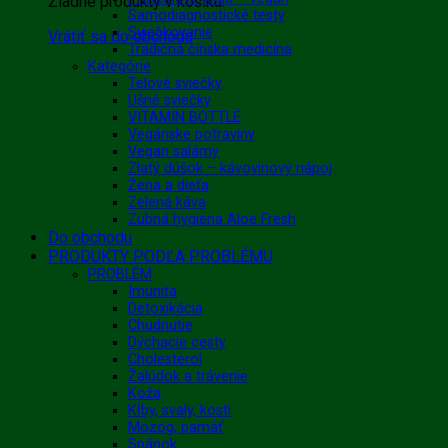
Žiadne produkty v košíku.
Samodiagnostické testy
Sviečkovanie
Vrátiť sa do obchodu
Tradičná čínska medicína
Kategórie
Telové sviečky
Ušné sviečky
VITAMIN BOTTLE
Vegánske potraviny
Vegan salámy
Zlatý dúšok – kávovinový nápoj
Žena a dieťa
Zelená káva
Zubná hygiena Aloe Fresh
Do obchodu
PRODUKTY PODĽA PROBLÉMU
PROBLÉM
Imunita
Detoxikácia
Chudnutie
Dýchacie cesty
Cholesterol
Žalúdok a trávenie
Koža
Kĺby, svaly, kosti
Mozog, pamäť
Spánok