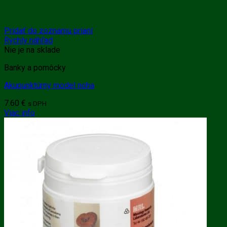
Pridať do zoznamu prianí
Rýchly náhľad
Nie je na sklade
Banky a pomôcky
Akupunktúrny model noha
7.60
€
s DPH
Viac info