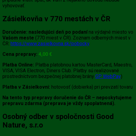
vyhovovať.
Zásielkovňa v 770 mestách v ČR
Doručenie:
nasledujúci deň po podaní
na výdajné miesto vo
Vašom meste
(770 miest v ČR). Zoznam odberných miest v
ČR:
https://www.zasielkovna.sk/pobocky
Cena prepravy:
4
,0
0 €
Platba Online:
Platba platobnou kartou MasterCard, Maestro,
VISA, VISA Electron, Diners Club. Platby sú realizované
prostredníctvom bezpečnej platobnej brány
GP WebPay
)
Platba v Zásielkovni:
hotovosť (dobierka) pri prevzatí tovaru
Na tento typ prepravy doručenie do ČR – neposkytujeme
prepravu zdarma (preprava je vždy spoplatnená).
Osobný odber v spoločnosti Good
Nature, s.r.o