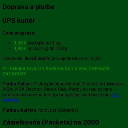
Doprava a platba
UPS kuriér
Cena prepravy:
3,90 €
pre balík do 3 kg
4,90 €
od 3,01 kg do 10 kg
Doručenie:
do 24 hodín
(pri objednávke do 13:00)
Pri nákupe tovaru v hodnote 55 € a viac DOPRAVA
ZADARMO!
Platba Online:
Platba platobnou kartou MasterCard, Maestro,
VISA, VISA Electron, Diners Club. Platby sú realizované
prostredníctvom modernej a bezpečnej platobnej brány
GP
WebPay
Platba u kuriéra
: hotovosť (dobierka)
Zásielkovňa (Packeta) na 2000