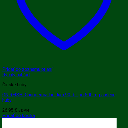
Pridať do zoznamu prianí
Rýchly náhľad
Čínske huby
GN REISHI Ganoderma lucidum 90 tbl. po 500 mg sušenej
huby
26.95
€
s DPH
Pridať do košíka