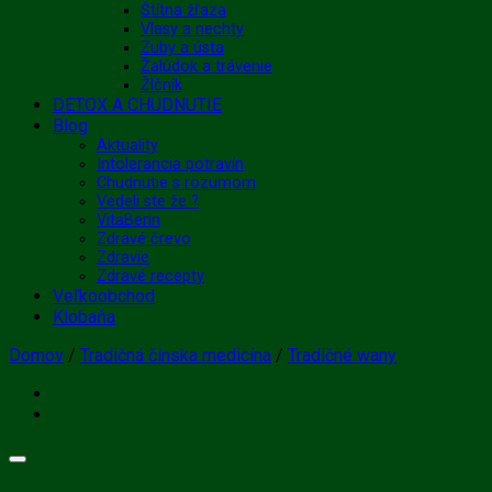
Štítna žľaza
Vlasy a nechty
Zuby a ústa
Žalúdok a trávenie
Žlčník
DETOX A CHUDNUTIE
Blog
Aktuality
Intolerancia potravín
Chudnutie s rozumom
Vedeli ste že ?
VitaBerin
Zdravé črevo
Zdravie
Zdravé recepty
Veľkoobchod
Klobaňa
Domov
/
Tradičná čínska medicína
/
Tradičné wany