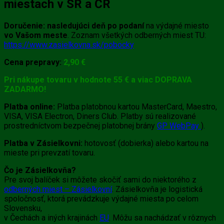
miestach v SR a ČR
Doručenie:
nasledujúci deň po podaní
na výdajné miesto
vo Vašom meste
. Zoznam všetkých odberných miest TU:
https://www.zasielkovna.sk/pobocky
Cena prepravy:
2,90 €
Pri nákupe tovaru v hodnote 55 € a viac DOPRAVA
ZADARMO!
Platba online:
Platba platobnou kartou MasterCard, Maestro,
VISA, VISA Electron, Diners Club. Platby sú realizované
prostredníctvom bezpečnej platobnej brány
GP WebPay
).
Platba v Zásielkovni:
hotovosť (dobierka) alebo kartou na
mieste pri prevzatí tovaru.
Čo je Zásielkovňa?
Pre svoj balíček si môžete skočiť sami do niektorého z
odberných miest – Zásielkovní
. Zásielkovňa je logistická
spoločnosť, ktorá prevádzkuje výdajné miesta po celom
Slovensku,
v Čechách a iných krajinách
EU
. Môžu sa nachádzať v rôznych