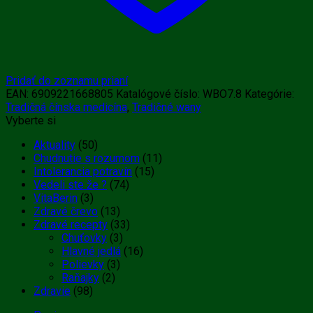
Pridať do zoznamu prianí
EAN:
6909221668805
Katalógové číslo:
WBO7.8
Kategórie:
Tradičná čínska medicína
,
Tradičné wany
Vyberte si
Aktuality
(50)
Chudnutie s rozumom
(11)
Intolerancia potravín
(15)
Vedeli ste že ?
(74)
VitaBerin
(3)
Zdravé črevo
(13)
Zdravé recepty
(33)
Chuťovky
(3)
Hlavné jedlá
(16)
Polievky
(3)
Raňajky
(2)
Zdravie
(98)