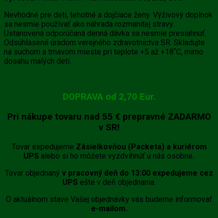
Nevhodné pre deti, tehotné a dojčiace ženy. Výživový doplnok
sa nesmie používať ako náhrada rozmanitej stravy.
Ustanovená odporúčaná denná dávka sa nesmie presiahnuť.
Odsúhlasené úradom verejného zdravotníctva SR. Skladujte
na suchom a tmavom mieste pri teplote +5 až +18˚C, mimo
dosahu malých detí.
DOPRAVA od 2,70 Eur.
Pri nákupe tovaru
nad 55 €
prepravné
ZADARMO
v SR!
Tovar expedujeme
Zásielkovňou (Packeta) a kuriérom
UPS
alebo si ho môžete vyzdvihnúť u nás osobne
.
Tovar objednaný
v pracovný deň do 13:00 expedujeme cez
UPS
ešte v deň objednania.
O aktuálnom stave Vašej objednávky vás budeme informovať
e-mailom.