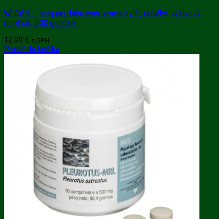
WLC6.9 – shiquan dabu wan, zmes bylín, guličky, výživový
doplnok, 200 guličiek
12.90
€
s DPH
Pridať do košíka