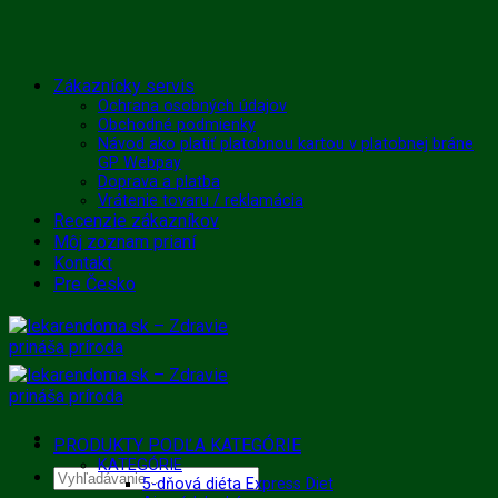
Skip
Zákaznícky servis
to
Ochrana osobných údajov
Obchodné podmienky
content
Návod ako platiť platobnou kartou v platobnej bráne
GP Webpay
Doprava a platba
Vrátenie tovaru / reklamácia
Recenzie zákazníkov
Môj zoznam prianí
Kontakt
Pre Česko
PRODUKTY PODĽA KATEGÓRIE
KATEGÓRIE
Hľadať:
5-dňová diéta Express Diet