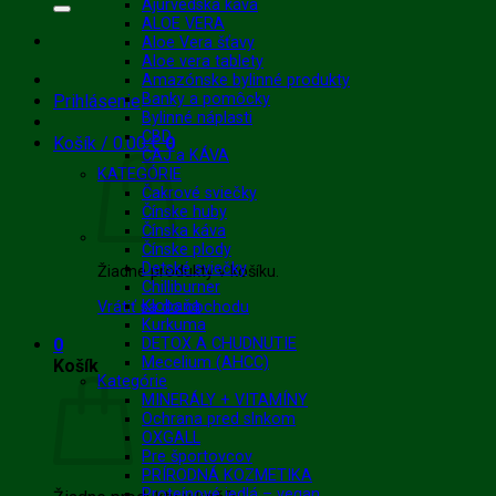
Ajurvédska káva
ALOE VERA
Aloe Vera šťavy
Aloe vera tablety
Amazónske bylinné produkty
Banky a pomôcky
Prihlásenie
Bylinné náplasti
CBD
Košík /
0.00
€
0
ČAJ a KÁVA
KATEGÓRIE
Čakrové sviečky
Čínske huby
Čínska káva
Čínske plody
Detské sviečky
Žiadne produkty v košíku.
Chilliburner
Klobaňa
Vrátiť sa do obchodu
Kurkuma
0
DETOX A CHUDNUTIE
Mecelium (AHCC)
Košík
Kategórie
MINERÁLY + VITAMÍNY
Ochrana pred slnkom
OXGALL
Pre športovcov
PRÍRODNÁ KOZMETIKA
Proteínové jedlá – vegan