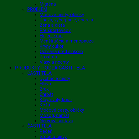
Migréna
PROBLÉM
Močové cesty, obličky
Únava, vyčerpanie, energia
Žena a dieťa
Pre športovcov
Hojenie rán
Menštruácia a menopauza
Krvný cukor
Ochrana pred slnkom
Prostata
Vlasy a nechty
PRODUKTY PODĽA ČASTI TELA
ČASTI TELA
Dýchacie cesty
Hlava
Zrak
Chrbát
Kĺby, svaly, kosti
Koža
Močové cesty, obličky
Mozog, pamäť
Nervová sústava
ČASTI TELA
Pečeň
Srdce a cievy