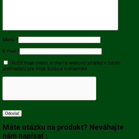
Meno
*
E-mail
*
Uložiť moje meno, e-mail a webovú stránku v tomto
prehliadači pre moje budúce komentáre.
Máte otázku na produkt? Neváhajte
nám napísať :