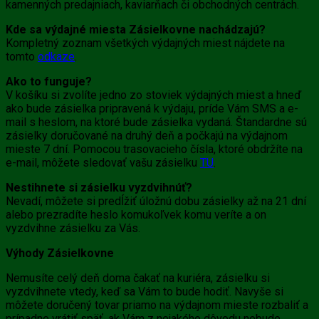
kamenných predajniach, kaviarňach či obchodných centrách.
Kde sa výdajné miesta Zásielkovne nachádzajú?
Kompletný zoznam všetkých výdajných miest nájdete na
tomto
odkaze
.
Ako to funguje?
V košíku si zvolíte jedno zo stoviek výdajných miest a hneď
ako bude zásielka pripravená k výdaju, príde Vám SMS a e-
mail s heslom, na ktoré bude zásielka vydaná. Štandardne sú
zásielky doručované na druhý deň a počkajú na výdajnom
mieste 7 dní. Pomocou trasovacieho čísla, ktoré obdržíte na
e-mail, môžete sledovať vašu zásielku
TU
.
Nestihnete si zásielku vyzdvihnúť?
Nevadí, môžete si predĺžiť úložnú dobu zásielky až na 21 dní
alebo prezradíte heslo komukoľvek komu veríte a on
vyzdvihne zásielku za Vás.
Výhody Zásielkovne
Nemusíte celý deň doma čakať na kuriéra, zásielku si
vyzdvihnete vtedy, keď sa Vám to bude hodiť. Navyše si
môžete doručený tovar priamo na výdajnom mieste rozbaliť a
prípadne vrátiť späť, ak Vám z nejakého dôvodu nebude