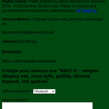
Platba Online:
Platba platobnou kartou MasterCard, Maestro,
VISA , VISA Electron, Diners Club. Platby sú realizované
prostredníctvom bezpečnej platobnej brány
GP WebPay
)
Cena prepravy:
V prípade záujmu nás, prosíme, kontaktujte
na:
lekarendoma@lekarendoma.sk
Hmotnosť
0.060 kg
Recenzie
Nikto zatiaľ nepridal hodnotenie.
Pridajte prvú recenziu pre “WBO7.8 – mingmu
dihuang wan, zmes bylín, guličky, výživový
doplnok, 200 guličiek”
Vaše hodnotenie
*
Vaša recenzia
*