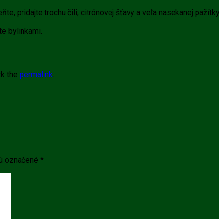
e, pridajte trochu čili, citrónovej šťavy a veľa nasekanej pažítk
e bylinkami.
rk the
permalink
.
sú označené
*