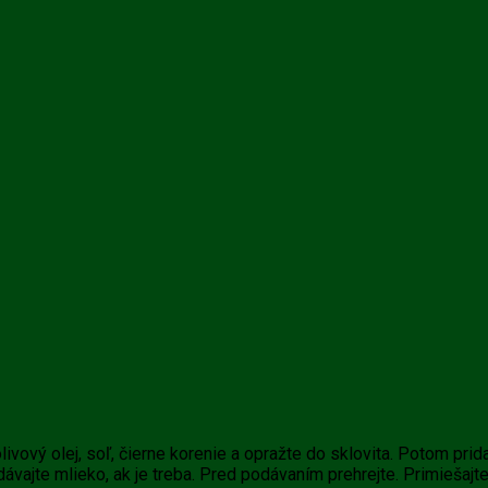
 olivový olej, soľ, čierne korenie a opražte do sklovita. Potom pri
idávajte mlieko, ak je treba. Pred podávaním prehrejte. Primieša