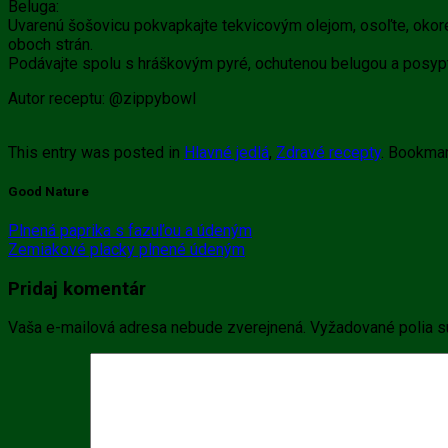
Beluga:
Uvarenú šošovicu pokvapkajte tekvicovým olejom, osoľte, okoreňt
oboch strán.
Podávajte spolu s hráškovým pyré, ochutenou belugou a posypt
Autor receptu: @zippybowl
This entry was posted in
Hlavné jedlá
,
Zdravé recepty
. Bookma
Good Nature
Plnená paprika s fazuľou a údeným
Zemiakové placky plnené údeným
Pridaj komentár
Vaša e-mailová adresa nebude zverejnená.
Vyžadované polia 