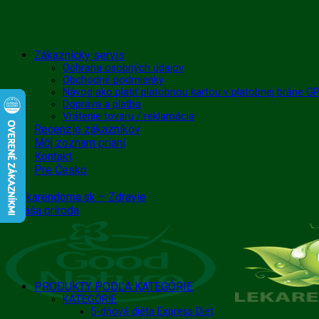
Skip
Zákaznícky servis
to
Ochrana osobných údajov
Obchodné podmienky
content
Návod ako platiť platobnou kartou v platobnej bráne 
Doprava a platba
Vrátenie tovaru / reklamácia
Recenzie zákazníkov
Môj zoznam prianí
Kontakt
Pre Česko
PRODUKTY PODĽA KATEGÓRIE
KATEGÓRIE
5-dňová diéta Express Diet