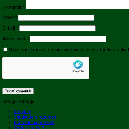
Komentár
*
Meno
*
E-mail
*
Adresa webu
Uložiť moje meno, e-mail a webovú stránku v tomto prehlia
Kategórie blogu
Aktuality
Chudnutie s rozumom
Intolerancia potravín
Vedeli ste že ?