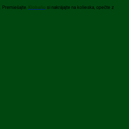
y. Premiešajte.
Klobaňu
si nakrájajte na kolieska, opečte z