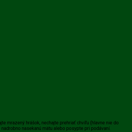
dajte mrazený hrášok, nechajte prehriať chvíľu (hlavne nie do
jte nadrobno nasekanú mätu alebo posypte pri podávaní.