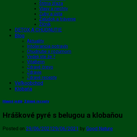
Štítna žľaza
Vlasy a nechty
Zuby a ústa
Žalúdok a trávenie
Žlčník
DETOX A CHUDNUTIE
Blog
Aktuality
Intolerancia potravín
Chudnutie s rozumom
Vedeli ste že ?
VitaBerin
Zdravé črevo
Zdravie
Zdravé recepty
Veľkoobchod
Klobaňa
Hlavné jedlá
,
Zdravé recepty
Hráškové pyré s belugou a klobaňou
Posted on
29/06/2021
29/06/2021
by
Good Nature