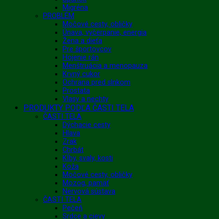
Migréna
PROBLÉM
Močové cesty, obličky
Únava, vyčerpanie, energia
Žena a dieťa
Pre športovcov
Hojenie rán
Menštruácia a menopauza
Krvný cukor
Ochrana pred slnkom
Prostata
Vlasy a nechty
PRODUKTY PODĽA ČASTI TELA
ČASTI TELA
Dýchacie cesty
Hlava
Zrak
Chrbát
Kĺby, svaly, kosti
Koža
Močové cesty, obličky
Mozog, pamäť
Nervová sústava
ČASTI TELA
Pečeň
Srdce a cievy