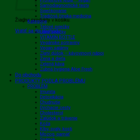
Proteínové jedlá – vegan
Samodiagnostické testy
Sviečkovanie
Tradičná čínska medicína
Žiadne produkty v košíku.
Kategórie
Telové sviečky
Vrátiť sa do obchodu
Ušné sviečky
VITAMIN BOTTLE
Vegánske potraviny
Vegan salámy
Zlatý dúšok – kávovinový nápoj
Žena a dieťa
Zelená káva
Zubná hygiena Aloe Fresh
Do obchodu
PRODUKTY PODĽA PROBLÉMU
PROBLÉM
Imunita
Detoxikácia
Chudnutie
Dýchacie cesty
Cholesterol
Žalúdok a trávenie
Koža
Kĺby, svaly, kosti
Mozog, pamäť
Spánok