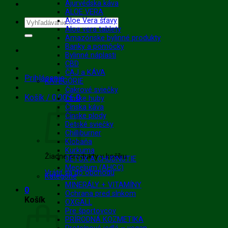
Ajurvédska káva
ALOE VERA
Aloe Vera šťavy
Hľadať:
Aloe vera tablety
Amazónske bylinné produkty
Banky a pomôcky
Bylinné náplasti
CBD
ČAJ a KÁVA
Prihlásenie
KATEGÓRIE
Čakrové sviečky
Košík /
0.00
€
0
Čínske huby
Čínska káva
Čínske plody
Detské sviečky
Chilliburner
Klobaňa
Kurkuma
Žiadne produkty v košíku.
DETOX A CHUDNUTIE
Mecelium (AHCC)
Vrátiť sa do obchodu
Kategórie
MINERÁLY + VITAMÍNY
0
Ochrana pred slnkom
Košík
OXGALL
Pre športovcov
PRÍRODNÁ KOZMETIKA