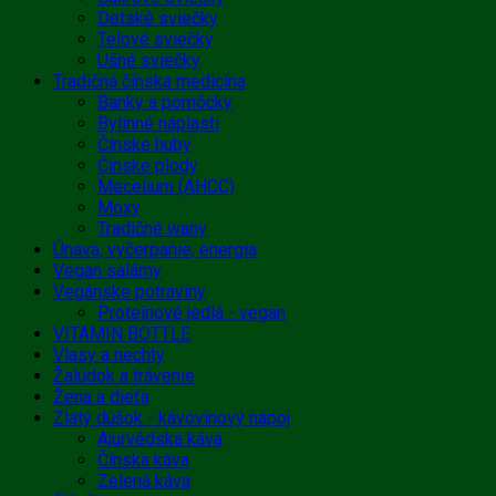
Detské sviečky
Telové sviečky
Ušné sviečky
Tradičná čínska medicína
Banky a pomôcky
Bylinné náplasti
Čínske huby
Čínske plody
Mecelium (AHCC)
Moxy
Tradičné wany
Únava, vyčerpanie, energia
Vegan salámy
Vegánske potraviny
Proteínové jedlá - vegan
VITAMIN BOTTLE
Vlasy a nechty
Žalúdok a trávenie
Žena a dieťa
Zlatý dúšok - kávovinový nápoj
Ajurvédska káva
Čínska káva
Zelená káva