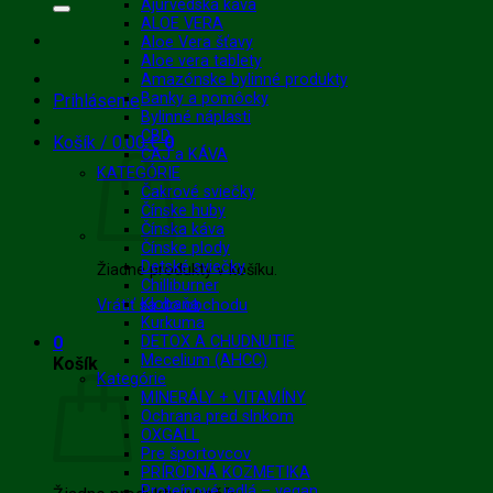
Ajurvédska káva
ALOE VERA
Aloe Vera šťavy
Aloe vera tablety
Amazónske bylinné produkty
Banky a pomôcky
Prihlásenie
Bylinné náplasti
CBD
Košík /
0.00
€
0
ČAJ a KÁVA
KATEGÓRIE
Čakrové sviečky
Čínske huby
Čínska káva
Čínske plody
Detské sviečky
Žiadne produkty v košíku.
Chilliburner
Klobaňa
Vrátiť sa do obchodu
Kurkuma
0
DETOX A CHUDNUTIE
Mecelium (AHCC)
Košík
Kategórie
MINERÁLY + VITAMÍNY
Ochrana pred slnkom
OXGALL
Pre športovcov
PRÍRODNÁ KOZMETIKA
Proteínové jedlá – vegan