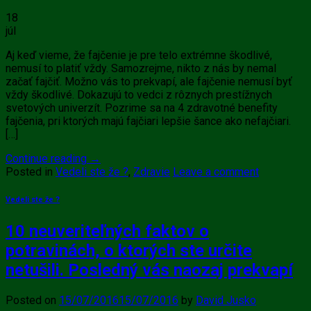
18
júl
Aj keď vieme, že fajčenie je pre telo extrémne škodlivé,
nemusí to platiť vždy. Samozrejme, nikto z nás by nemal
začať fajčiť. Možno vás to prekvapí, ale fajčenie nemusí byť
vždy škodlivé. Dokazujú to vedci z rôznych prestížnych
svetových univerzít. Pozrime sa na 4 zdravotné benefity
fajčenia, pri ktorých majú fajčiari lepšie šance ako nefajčiari.
[…]
Continue reading
→
Posted in
Vedeli ste že ?
,
Zdravie
Leave a comment
Vedeli ste že ?
10 neuveriteľných faktov o
potravinách, o ktorých ste určite
netušili. Posledný vás naozaj prekvapí
Posted on
15/07/2016
15/07/2016
by
David Jusko