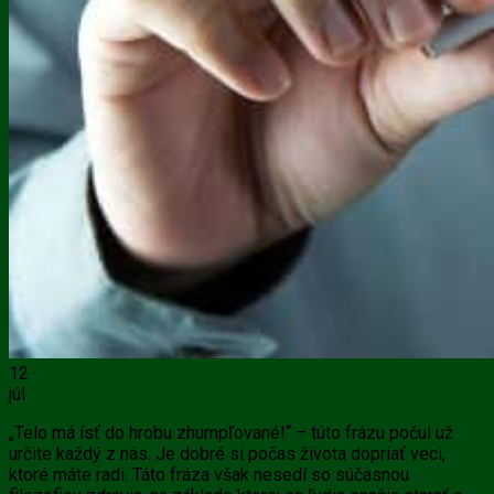
12
júl
„Telo má ísť do hrobu zhumpľované!“ – túto frázu počul už
určite každý z nás. Je dobré si počas života dopriať veci,
ktoré máte radi. Táto fráza však nesedí so súčasnou