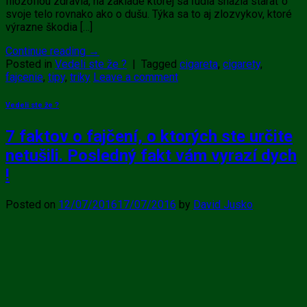
filozofiou zdravia, na základe ktorej sa ľudia snažia starať o
svoje telo rovnako ako o dušu. Týka sa to aj zlozvykov, ktoré
výrazne škodia […]
Continue reading
→
Posted in
Vedeli ste že ?
|
Tagged
cigareta
,
cigarety
,
fajcenie
,
tipy
,
triky
Leave a comment
Vedeli ste že ?
7 faktov o fajčení, o ktorých ste určite
netušili. Posledný fakt vám vyrazí dych
!
Posted on
12/07/2016
17/07/2016
by
David Jusko