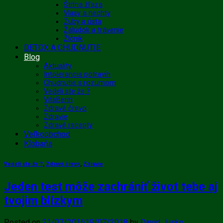
Štítna žľaza
Vlasy a nechty
Zuby a ústa
Žalúdok a trávenie
Žlčník
DETOX A CHUDNUTIE
Blog
Aktuality
Intolerancia potravín
Chudnutie s rozumom
Vedeli ste že ?
VitaBerin
Zdravé črevo
Zdravie
Zdravé recepty
Veľkoobchod
Klobaňa
Vedeli ste že ?
,
Zdravé črevo
,
Zdravie
Jeden test môže zachrániť život tebe aj
tvojim blízkym
Posted on
21/07/2016
19/07/2018
by
David Jusko