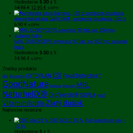
Hodnotenie
5.00
z 5
Pôvodná
Aktuálna
14.95
€
12.95
€
s DPH
cena
cena
bola:
je:
Ajurvédska káva GARCINIA - podpora chudnutia, 100 g
14.95 €.
12.95 €.
6.90
€
s DPH
MRL CORDYCEPS sinensis 90 tab. po 500 mg sušenej
huby
Hodnotenie
5.00
z 5
34.96
€
s DPH
Značky produktu
ESI
CYTOPLAN
Food Detective™
aju
Biogema
GoodNature
MRL
klobana
klobanky
NaturheliX®
OroVerde®
SEPEA
veg1
Zlatý dúšok
VitaminBottle
Najnovšie recenzie
CBD GOLD 20 %, Full spectrum olej –
10 ml
Hodnotenie
5
z 5