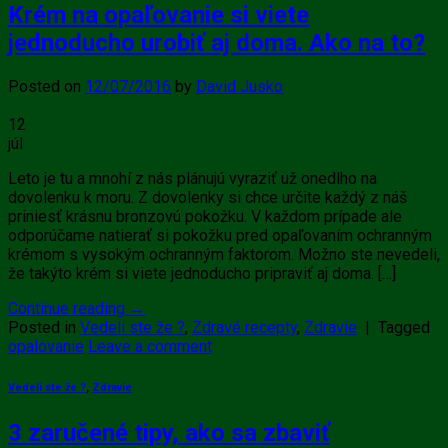
Krém na opaľovanie si viete
jednoducho urobiť aj doma. Ako na to?
Posted on
12/07/2016
by
David Jusko
12
júl
Leto je tu a mnohí z nás plánujú vyraziť už onedlho na
dovolenku k moru. Z dovolenky si chce určite každý z náš
priniesť krásnu bronzovú pokožku. V každom prípade ale
odporúčame natierať si pokožku pred opaľovaním ochranným
krémom s vysokým ochranným faktorom. Možno ste nevedeli,
že takýto krém si viete jednoducho pripraviť aj doma. […]
Continue reading
→
Posted in
Vedeli ste že ?
,
Zdravé recepty
,
Zdravie
|
Tagged
opalovanie
Leave a comment
Vedeli ste že ?
,
Zdravie
3 zaručené tipy, ako sa zbaviť