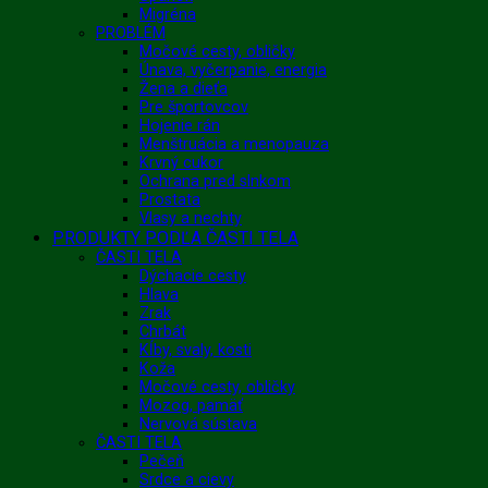
Migréna
PROBLÉM
Močové cesty, obličky
Únava, vyčerpanie, energia
Žena a dieťa
Pre športovcov
Hojenie rán
Menštruácia a menopauza
Krvný cukor
Ochrana pred slnkom
Prostata
Vlasy a nechty
PRODUKTY PODĽA ČASTI TELA
ČASTI TELA
Dýchacie cesty
Hlava
Zrak
Chrbát
Kĺby, svaly, kosti
Koža
Močové cesty, obličky
Mozog, pamäť
Nervová sústava
ČASTI TELA
Pečeň
Srdce a cievy