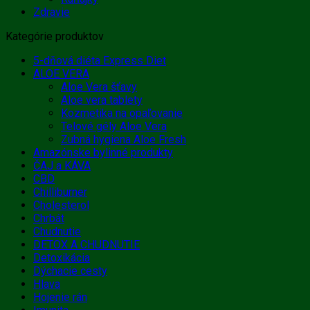
Zdravie
Kategórie produktov
5-dňová diéta Express Diet
ALOE VERA
Aloe Vera šťavy
Aloe vera tablety
Kozmetika na opaľovanie
Telové gély Aloe Vera
Zubná hygiena Aloe Fresh
Amazónske bylinné produkty
ČAJ a KÁVA
CBD
Chilliburner
Cholesterol
Chrbát
Chudnutie
DETOX A CHUDNUTIE
Detoxikácia
Dýchacie cesty
Hlava
Hojenie rán