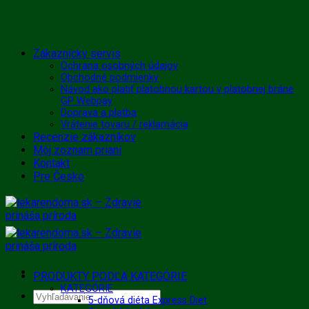
Skip
Zákaznícky servis
to
Ochrana osobných údajov
Obchodné podmienky
content
Návod ako platiť platobnou kartou v platobnej bráne
GP Webpay
Doprava a platba
Vrátenie tovaru / reklamácia
Recenzie zákazníkov
Môj zoznam prianí
Kontakt
Pre Česko
PRODUKTY PODĽA KATEGÓRIE
KATEGÓRIE
Hľadať:
5-dňová diéta Express Diet