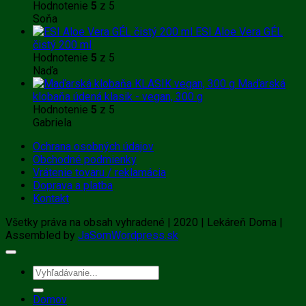
Hodnotenie
5
z 5
Soňa
ESI Aloe Vera GÉL
čistý 200 ml
Hodnotenie
5
z 5
Naďa
Maďarská
klobaňa údená klasik - vegan, 300 g
Hodnotenie
5
z 5
Gabriela
Ochrana osobných údajov
Obchodné podmienky
Vrátenie tovaru / reklamácia
Doprava a platba
Kontakt
Všetky práva na obsah vyhradené | 2020 | Lekáreň Doma |
Assembled by
JaSomWordpress.sk
Hľadať:
Domov