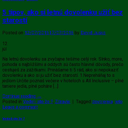
5 tipov, ako si letnú dovolenku užiť bez
starostí
Posted on
12/07/2016
17/07/2016
by
David Jusko
12
júl
Na letnú dovolenku sa zvyčajne tešíme celý rok. Slnko, more,
pohoda s najbližšími a oddych sú často hlavné dôvody, prečo
cestuješ za zážitkami. Prinášame ti 5 rád, ako si nepokaziť
dovolenku a ako si ju užiť bez starostí. 1.Nepreháňaj to s
jedlom Určite poznáš večere v hoteloch s All Inclusive – plné
taniere jedla, plné poháre […]
Continue reading
→
Posted in
Vedeli ste že ?
,
Zdravie
|
Tagged
dovolenka
,
leto
Leave a comment
Vedeli ste že ?