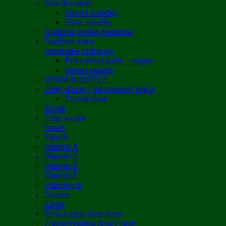
Sviečkovanie
Telové sviečky
Ušné sviečky
Tradičná čínska medicína
Tradičné wany
Vegánske potraviny
Proteínové jedlá – vegan
Vegan salámy
VITAMIN BOTTLE
Zlatý dúšok – kávovinový nápoj
Zelená káva
Žlčník
Zuby a ústa
Selén
Vápnik
Vitamín A
Vitamín C
Vitamín D
Vitamín E
Vitamíny B
Zelezo
Zinok
Telové gély Aloe Vera
Zubná hygiena Aloe Fresh