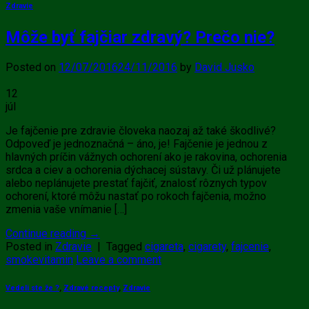
Zdravie
Môže byť fajčiar zdravý? Prečo nie?
Posted on
12/07/2016
24/11/2016
by
David Jusko
12
júl
Je fajčenie pre zdravie človeka naozaj až také škodlivé?
Odpoveď je jednoznačná – áno, je! Fajčenie je jednou z
hlavných príčin vážnych ochorení ako je rakovina, ochorenia
srdca a ciev a ochorenia dýchacej sústavy. Či už plánujete
alebo neplánujete prestať fajčiť, znalosť rôznych typov
ochorení, ktoré môžu nastať po rokoch fajčenia, možno
zmenia vaše vnímanie […]
Continue reading
→
Posted in
Zdravie
|
Tagged
cigareta
,
cigarety
,
fajcenie
,
smokevitamin
Leave a comment
Vedeli ste že ?
,
Zdravé recepty
,
Zdravie