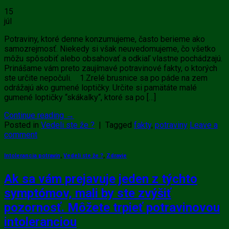
15
júl
Potraviny, ktoré denne konzumujeme, často berieme ako
samozrejmosť. Niekedy si však neuvedomujeme, čo všetko
môžu spôsobiť alebo obsahovať a odkiaľ vlastne pochádzajú.
Prinášame vám preto zaujímavé potravinové fakty, o ktorých
ste určite nepočuli. 1.Zrelé brusnice sa po páde na zem
odrážajú ako gumené loptičky. Určite si pamätáte malé
gumené loptičky “skákalky“, ktoré sa po […]
Continue reading
→
Posted in
Vedeli ste že ?
|
Tagged
fakty
,
potraviny
Leave a
comment
Intolerancia potravín
,
Vedeli ste že ?
,
Zdravie
Ak sa vám prejavuje jeden z týchto
symptómov, mali by ste zvýšiť
pozornosť. Môžete trpieť potravinovou
intoleranciou