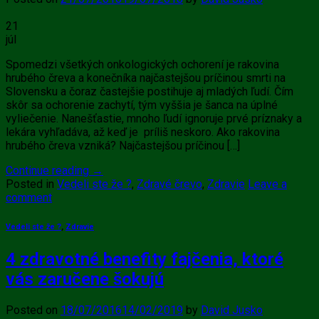
21
júl
Spomedzi všetkých onkologických ochorení je rakovina
hrubého čreva a konečníka najčastejšou príčinou smrti na
Slovensku a čoraz častejšie postihuje aj mladých ľudí. Čím
skôr sa ochorenie zachytí, tým vyššia je šanca na úplné
vyliečenie. Nanešťastie, mnoho ľudí ignoruje prvé príznaky a
lekára vyhľadáva, až keď je príliš neskoro. Ako rakovina
hrubého čreva vzniká? Najčastejšou príčinou […]
Continue reading
→
Posted in
Vedeli ste že ?
,
Zdravé črevo
,
Zdravie
Leave a
comment
Vedeli ste že ?
,
Zdravie
4 zdravotné benefity fajčenia, ktoré
vás zaručene šokujú
Posted on
18/07/2016
14/02/2019
by
David Jusko