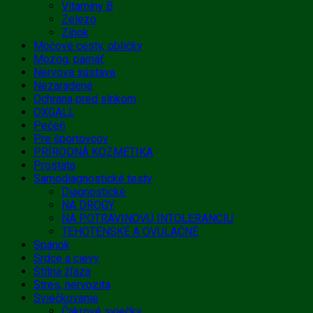
Vitamíny B
Zelezo
Zinok
Močové cesty, obličky
Mozog, pamäť
Nervová sústava
Nezaradené
Ochrana pred slnkom
OXGALL
Pečeň
Pre športovcov
PRÍRODNÁ KOZMETIKA
Prostata
Samodiagnostické testy
Diagnostické
NA DROGY
NA POTRAVINOVÚ INTOLERANCIU
TEHOTENSKÉ A OVULAČNÉ
Spánok
Srdce a cievy
Štítna žľaza
Stres, nervozita
Sviečkovanie
Čakrové sviečky