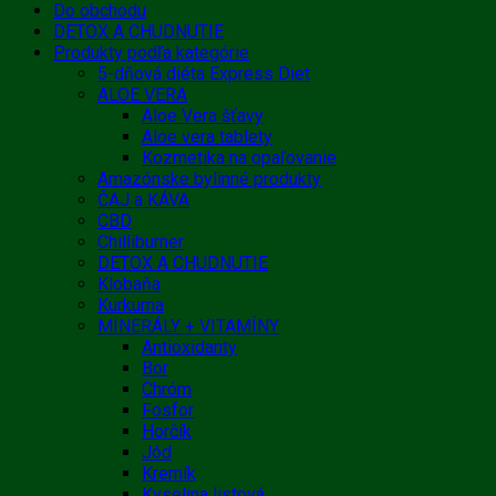
Do obchodu
DETOX A CHUDNUTIE
Produkty podľa kategórie
5-dňová diéta Express Diet
ALOE VERA
Aloe Vera šťavy
Aloe vera tablety
Kozmetika na opaľovanie
Amazónske bylinné produkty
ČAJ a KÁVA
CBD
Chilliburner
DETOX A CHUDNUTIE
Klobaňa
Kurkuma
MINERÁLY + VITAMÍNY
Antioxidanty
Bor
Chróm
Fosfor
Horčík
Jód
Kremík
Kyselina listová