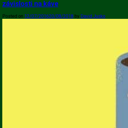
závislosti na káve
Posted on
12/07/2016
20/08/2018
by
David Jusko