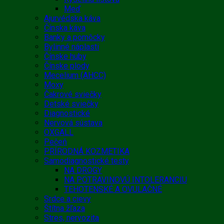
Meď
Ajurvédska káva
Čínska káva
Banky a pomôcky
Bylinné náplasti
Čínske huby
Čínske plody
Mecelium (AHCC)
Moxy
Čakrové sviečky
Detské sviečky
Diagnostické
Nervová sústava
OXGALL
Pečeň
PRÍRODNÁ KOZMETIKA
Samodiagnostické testy
NA DROGY
NA POTRAVINOVÚ INTOLERANCIU
TEHOTENSKÉ A OVULAČNÉ
Srdce a cievy
Štítna žľaza
Stres, nervozita