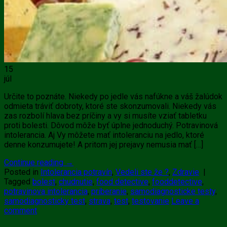
15
júl
Určite to poznáte. Niekedy po jedle vás nafúkne a váš žalúdok
odmieta tráviť dobroty, ktoré ste skonzumovali. Niekedy vás
zas rozbolí hlava bez príčiny a vy si musíte vziať tabletku
proti bolesti. Dôvod môže byť úplne jednoduchý. Potravinová
intolerancia. Aj Vy môžete mať intoleranciu na jedlo, ktoré
denne konzumujete! A pritom jej prejavy nemusia mať […]
Continue reading
→
Posted in
Intolerancia potravín
,
Vedeli ste že ?
,
Zdravie
|
Tagged
bolest
,
chudnutie
,
food detective
,
fooddetective
,
potravinova intolerancia
,
priberanie
,
samodiagnosticke testy
,
samodiagnosticky test
,
strava
,
test
,
testovanie
Leave a
comment