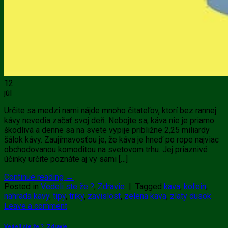
12
júl
Určite sa medzi nami nájde mnoho čitateľov, ktorí bez rannej
kávy nevedia začať svoj deň. Nebojte sa, káva nie je priamo
škodlivá a denne sa na svete vypije približne 2,25 miliardy
šálok kávy. Zaujímavosťou je, že káva je hneď po rope najviac
obchodovanou komoditou na svetovom trhu. Jej priaznivé
účinky určite poznáte aj vy sami […]
Continue reading
→
Posted in
Vedeli ste že ?
,
Zdravie
|
Tagged
kava
,
kofein
,
nahrada kavy
,
tipy
,
triky
,
zavislost
,
zelena kava
,
zlaty dusok
Leave a comment
Vedeli ste že ?
,
Zdravie