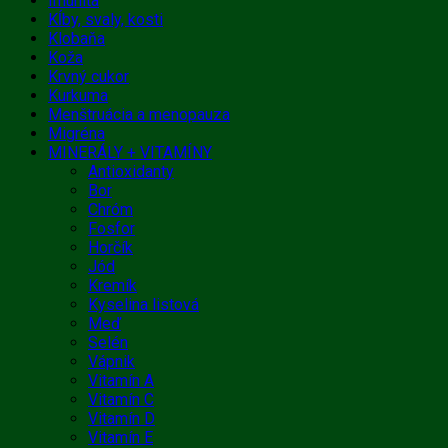
Imunita
Kĺby, svaly, kosti
Klobaňa
Koža
Krvný cukor
Kurkuma
Menštruácia a menopauza
Migréna
MINERÁLY + VITAMÍNY
Antioxidanty
Bor
Chróm
Fosfor
Horčík
Jód
Kremík
Kyselina listová
Meď
Selén
Vápnik
Vitamín A
Vitamín C
Vitamín D
Vitamín E