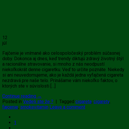
12
júl
Fajčenie je vnímané ako celospoločeský problém súčasnej
doby. Dokonca aj dnes, keď trendy diktujú zdravý životný štýl
a racionálne stravovanie, si mnoho z nás neodpustí
niekoľkokrát denne cigaretku. Veď to určite poznáte. Niekedy
si ani neuvedomujeme, ako je každá jedna vyfajčená cigareta
nezdravá pre naše telo. Prinášame vám niekoľko faktov, o
ktorých ste v súvislosti […]
Continue reading
→
Posted in
Vedeli ste že ?
|
Tagged
cigareta
,
cigarety
,
fajcenie
,
smokevitamin
Leave a comment
1
…