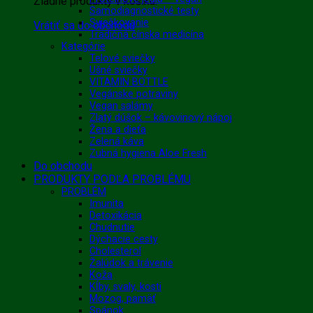
Žiadne produkty v košíku.
Samodiagnostické testy
Sviečkovanie
Vrátiť sa do obchodu
Tradičná čínska medicína
Kategórie
Telové sviečky
Ušné sviečky
VITAMIN BOTTLE
Vegánske potraviny
Vegan salámy
Zlatý dúšok – kávovinový nápoj
Žena a dieťa
Zelená káva
Zubná hygiena Aloe Fresh
Do obchodu
PRODUKTY PODĽA PROBLÉMU
PROBLÉM
Imunita
Detoxikácia
Chudnutie
Dýchacie cesty
Cholesterol
Žalúdok a trávenie
Koža
Kĺby, svaly, kosti
Mozog, pamäť
Spánok