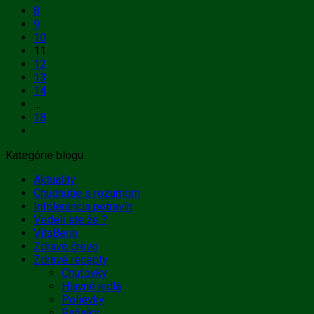
8
9
10
11
12
13
14
…
18
Kategórie blogu
Aktuality
Chudnutie s rozumom
Intolerancia potravín
Vedeli ste že ?
VitaBerin
Zdravé črevo
Zdravé recepty
Chuťovky
Hlavné jedlá
Polievky
Raňajky