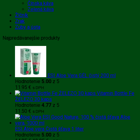
Čínska káva
Zelená káva
Žlčník
Zrak
Zuby a ústa
Najpredávanejšie produkty
ESI Aloe Vera GÉL čistý 200 ml
Hodnotenie
5.00
z 5
11.95
€
s DPH
Vitamin Bottle Fe
ŽELEZO 30 kaps
Hodnotenie
4.77
z 5
11.50
€
s DPH
ESI Aloe vera Čistá šťava 1 liter
Hodnotenie
5.00
z 5