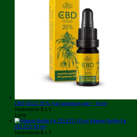
CBD GOLD 20 %, Full spectrum olej – 10 ml
Hodnotenie
5
z 5
Lucia
Vitamin Bottle Fe
ŽELEZO 30 ml
Hodnotenie
5
z 5