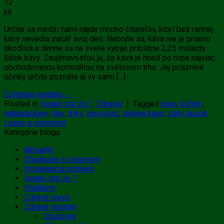
12
júl
Určite sa medzi nami nájde mnoho čitateľov, ktorí bez rannej
kávy nevedia začať svoj deň. Nebojte sa, káva nie je priamo
škodlivá a denne sa na svete vypije približne 2,25 miliardy
šálok kávy. Zaujímavosťou je, že káva je hneď po rope najviac
obchodovanou komoditou na svetovom trhu. Jej priaznivé
účinky určite poznáte aj vy sami […]
Continue reading
→
Posted in
Vedeli ste že ?
,
Zdravie
|
Tagged
kava
,
kofein
,
nahrada kavy
,
tipy
,
triky
,
zavislost
,
zelena kava
,
zlaty dusok
Leave a comment
Kategórie blogu
Aktuality
Chudnutie s rozumom
Intolerancia potravín
Vedeli ste že ?
VitaBerin
Zdravé črevo
Zdravé recepty
Chuťovky