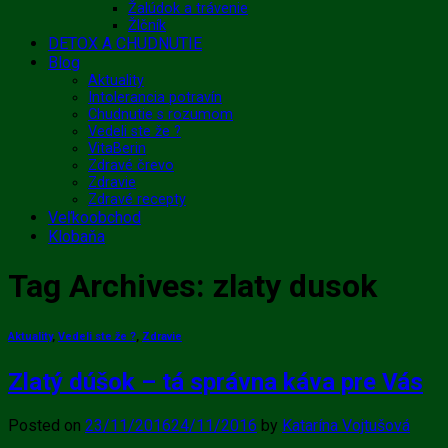
Žalúdok a trávenie
Žlčník
DETOX A CHUDNUTIE
Blog
Aktuality
Intolerancia potravín
Chudnutie s rozumom
Vedeli ste že ?
VitaBerin
Zdravé črevo
Zdravie
Zdravé recepty
Veľkoobchod
Klobaňa
Tag Archives:
zlaty dusok
Aktuality
,
Vedeli ste že ?
,
Zdravie
Zlatý dúšok – tá správna káva pre Vás
Posted on
23/11/2016
24/11/2016
by
Katarína Vojtušová