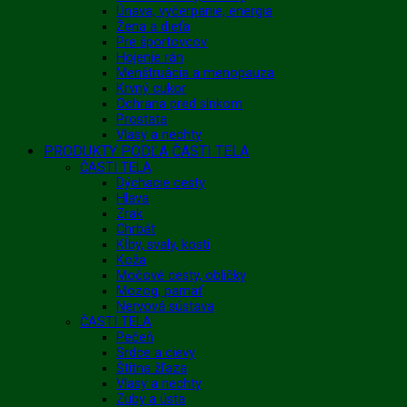
Únava, vyčerpanie, energia
Žena a dieťa
Pre športovcov
Hojenie rán
Menštruácia a menopauza
Krvný cukor
Ochrana pred slnkom
Prostata
Vlasy a nechty
PRODUKTY PODĽA ČASTI TELA
ČASTI TELA
Dýchacie cesty
Hlava
Zrak
Chrbát
Kĺby, svaly, kosti
Koža
Močové cesty, obličky
Mozog, pamäť
Nervová sústava
ČASTI TELA
Pečeň
Srdce a cievy
Štítna žľaza
Vlasy a nechty
Zuby a ústa