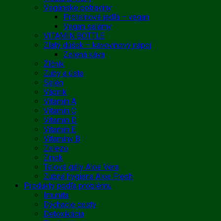
Vegánske potraviny
Proteínové jedlá – vegan
Vegan salámy
VITAMIN BOTTLE
Zlatý dúšok – kávovinový nápoj
Zelená káva
Žlčník
Zuby a ústa
Selén
Vápnik
Vitamín A
Vitamín C
Vitamín D
Vitamín E
Vitamíny B
Zelezo
Zinok
Telové gély Aloe Vera
Zubná hygiena Aloe Fresh
Produkty podľa problému
Imunita
Dýchacie cesty
Detoxikácia