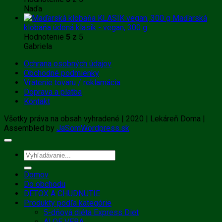
Naďa
Maďarská
klobaňa údená klasik - vegan, 300 g
Hodnotenie
5
z 5
Gabriela
Ochrana osobných údajov
Obchodné podmienky
Vrátenie tovaru / reklamácia
Doprava a platba
Kontakt
Všetky práva na obsah vyhradené | 2020 | Lekáreň Doma |
Assembled by
JaSomWordpress.sk
Hľadať:
Domov
Do obchodu
DETOX A CHUDNUTIE
Produkty podľa kategórie
5-dňová diéta Express Diet
ALOE VERA