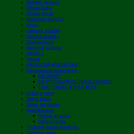
Bylinné náplasti
Čínske huby
Čínske plody
Mecelium (AHCC)
Moxy
Čakrové sviečky
Detské sviečky
Diagnostické
Nervová sústava
OXGALL
Pečeň
PRÍRODNÁ KOZMETIKA
Samodiagnostické testy
NA DROGY
NA POTRAVINOVÚ INTOLERANCIU
TEHOTENSKÉ A OVULAČNÉ
Srdce a cievy
Štítna žľaza
Stres, nervozita
Sviečkovanie
Telové sviečky
Ušné sviečky
Tradičná čínska medicína
Tradičné wany