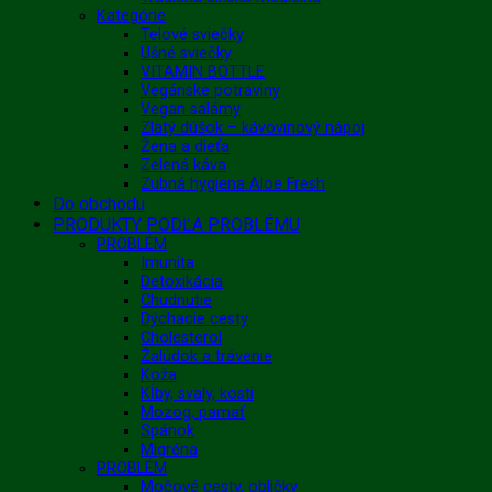
Kategórie
Telové sviečky
Ušné sviečky
VITAMIN BOTTLE
Vegánske potraviny
Vegan salámy
Zlatý dúšok – kávovinový nápoj
Žena a dieťa
Zelená káva
Zubná hygiena Aloe Fresh
Do obchodu
PRODUKTY PODĽA PROBLÉMU
PROBLÉM
Imunita
Detoxikácia
Chudnutie
Dýchacie cesty
Cholesterol
Žalúdok a trávenie
Koža
Kĺby, svaly, kosti
Mozog, pamäť
Spánok
Migréna
PROBLÉM
Močové cesty, obličky