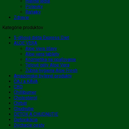
Hlavné jedlá
Polievky
Raňajky
Zdravie
Kategórie produktov
5-dňová diéta Express Diet
ALOE VERA
Aloe Vera šťavy
Aloe vera tablety
Kozmetika na opaľovanie
Telové gély Aloe Vera
Zubná hygiena Aloe Fresh
Amazónske bylinné produkty
ČAJ a KÁVA
CBD
Chilliburner
Cholesterol
Chrbát
Chudnutie
DETOX A CHUDNUTIE
Detoxikácia
Dýchacie cesty