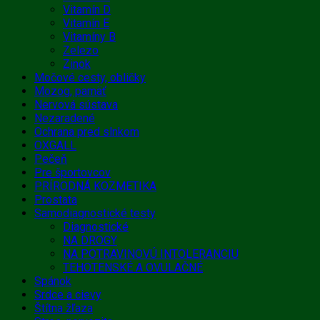
Vitamín D
Vitamín E
Vitamíny B
Zelezo
Zinok
Močové cesty, obličky
Mozog, pamäť
Nervová sústava
Nezaradené
Ochrana pred slnkom
OXGALL
Pečeň
Pre športovcov
PRÍRODNÁ KOZMETIKA
Prostata
Samodiagnostické testy
Diagnostické
NA DROGY
NA POTRAVINOVÚ INTOLERANCIU
TEHOTENSKÉ A OVULAČNÉ
Spánok
Srdce a cievy
Štítna žľaza