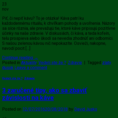
23
nov
Piť, či nepiť kávu? To je otázka! Káva patrí ku
každodennému rituálu, k chvíľkam pohody a uvoľnenia. Názory
sa síce rôznia, ale prevažujú tie, ktoré káve pripisujú pozitívne
účinky na naše zdravie. V diskusiách, či káva, a teda kofeín,
telu prospieva alebo škodí sa nevedia zhodnúť ani odborníci.
S našou zelenou kávou nič nepokazíte. Osvieži, nakopne,
navodí pocit […]
Continue reading
→
Posted in
Aktuality
,
Vedeli ste že ?
,
Zdravie
|
Tagged
zlaty
dusok
Leave a comment
Vedeli ste že ?
,
Zdravie
3 zaručené tipy, ako sa zbaviť
závislosti na káve
Posted on
12/07/2016
20/08/2018
by
David Jusko