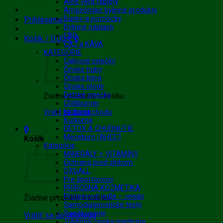
Aloe vera tablety
Amazónske bylinné produkty
Banky a pomôcky
Prihlásenie
Bylinné náplasti
CBD
Košík /
0.00
€
0
ČAJ a KÁVA
KATEGÓRIE
Čakrové sviečky
Čínske huby
Čínska káva
Čínske plody
Detské sviečky
Žiadne produkty v košíku.
Chilliburner
Klobaňa
Vrátiť sa do obchodu
Kurkuma
0
DETOX A CHUDNUTIE
Mecelium (AHCC)
Košík
Kategórie
MINERÁLY + VITAMÍNY
Ochrana pred slnkom
OXGALL
Pre športovcov
PRÍRODNÁ KOZMETIKA
Proteínové jedlá – vegan
Žiadne produkty v košíku.
Samodiagnostické testy
Sviečkovanie
Vrátiť sa do obchodu
Tradičná čínska medicína