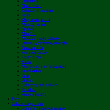
Chudnutie
Cholesterol
Žalúdok a trávenie
Koža
Kĺby, svaly, kosti
Mozog, pamäť
Spánok
Migréna
Močové cesty, obličky
Únava, vyčerpanie, energia
Žena a dieťa
Pre športovcov
Hojenie rán
Hlava
Menštruácia a menopauza
Krvný cukor
Zrak
Chrbát
Ochrana pred slnkom
Prostata
Vlasy a nechty
Blog
Zákaznícky servis
Ochrana osobných údajov