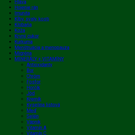
Hlava
Hojenie rán
Imunita
Kĺby, svaly, kosti
Klobaňa
Koža
Krvný cukor
Kurkuma
Menštruácia a menopauza
Migréna
MINERÁLY + VITAMÍNY
Antioxidanty
Bor
Chróm
Fosfor
Horčík
Jód
Kremík
Kyselina listová
Meď
Selén
Vápnik
Vitamín A
Vitamín C