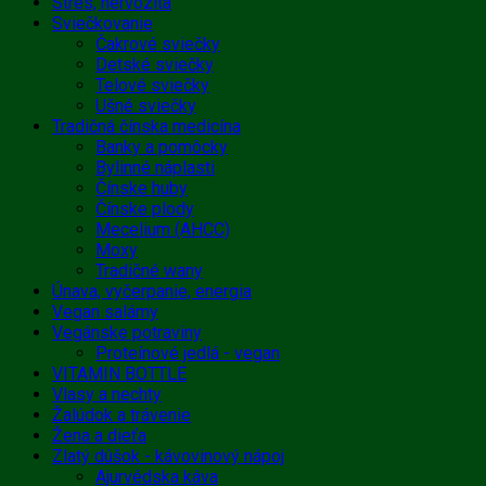
Stres, nervozita
Sviečkovanie
Čakrové sviečky
Detské sviečky
Telové sviečky
Ušné sviečky
Tradičná čínska medicína
Banky a pomôcky
Bylinné náplasti
Čínske huby
Čínske plody
Mecelium (AHCC)
Moxy
Tradičné wany
Únava, vyčerpanie, energia
Vegan salámy
Vegánske potraviny
Proteínové jedlá - vegan
VITAMIN BOTTLE
Vlasy a nechty
Žalúdok a trávenie
Žena a dieťa
Zlatý dúšok - kávovinový nápoj
Ajurvédska káva