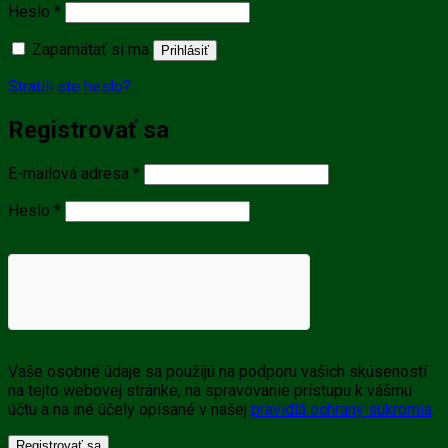
Povinné
Heslo
*
Zapamätať si ma
Prihlásiť
Stratili ste heslo?
Registrovať sa
Povinné
E-mailová adresa
*
Povinné
Heslo
*
Vaše osobné údaje sa použijú na podporu vašich skúseností
na tejto webovej stránke, na spravovanie prístupu k vášmu
účtu a na iné účely opísané v našej
pravidlá ochrany súkromia
.
Registrovať sa