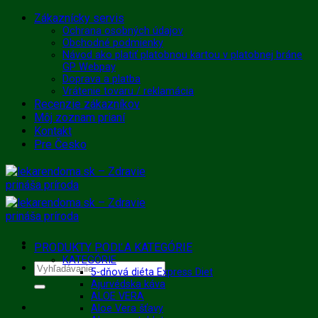
Skip
Zákaznícky servis
to
Ochrana osobných údajov
Obchodné podmienky
content
Návod ako platiť platobnou kartou v platobnej bráne
GP Webpay
Doprava a platba
Vrátenie tovaru / reklamácia
Recenzie zákazníkov
Môj zoznam prianí
Kontakt
Pre Česko
PRODUKTY PODĽA KATEGÓRIE
KATEGÓRIE
Hľadať:
5-dňová diéta Express Diet
Ajurvédska káva
ALOE VERA
Aloe Vera šťavy