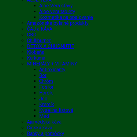
Aloe Vera šťavy
Aloe vera tablety
Kozmetika na opaľovanie
Amazónske bylinné produkty
ČAJ a KÁVA
CBD
Chilliburner
DETOX A CHUDNUTIE
Klobaňa
Kurkuma
MINERÁLY + VITAMÍNY
Antioxidanty
Bor
Chróm
Fosfor
Horčík
Jód
Kremík
Kyselina listová
Meď
Ajurvédska káva
Čínska káva
Banky a pomôcky