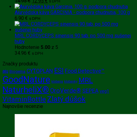
Pôvodná
Aktuálna
14.95
€
12.95
€
s DPH
cena
cena
bola:
je:
Ajurvédska káva GARCINIA - podpora chudnutia, 100 g
14.95 €.
12.95 €.
6.90
€
s DPH
MRL CORDYCEPS sinensis 90 tab. po 500 mg sušenej
huby
Hodnotenie
5.00
z 5
34.96
€
s DPH
Značky produktu
ESI
CYTOPLAN
Food Detective™
aju
Biogema
GoodNature
MRL
klobana
klobanky
NaturheliX®
OroVerde®
SEPEA
veg1
Zlatý dúšok
VitaminBottle
Najnovšie recenzie