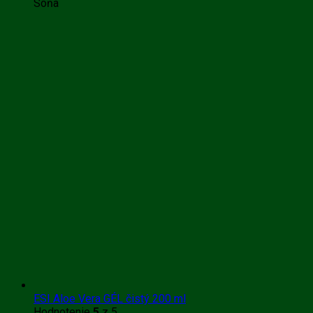
Soňa
ESI Aloe Vera GÉL čistý 200 ml
Hodnotenie
5
z 5