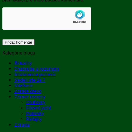
Kategórie blogu
Aktuality
Chudnutie s rozumom
Intolerancia potravín
Vedeli ste že ?
VitaBerin
Zdravé črevo
Zdravé recepty
Chuťovky
Hlavné jedlá
Polievky
Raňajky
Zdravie