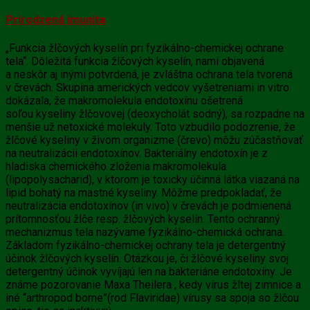
Prirodzená imunita
„Funkcia žlčových kyselín pri fyzikálno-chemickej ochrane
tela“. Dôležitá funkcia žlčových kyselín, nami objavená
a neskôr aj inými potvrdená, je zvláštna ochrana tela tvorená
v črevách. Skupina amerických vedcov vyšetreniami in vitro
dokázala, že makromolekula endotoxínu ošetrená
soľou
kyseliny žlčovovej (deoxycholát sodný), sa rozpadne na
menšie už netoxické molekuly. Toto vzbudilo podozrenie, že
žlčové kyseliny v živom organizme (črevo) môžu zúčastňovať
na neutralizácii endotoxínov. Bakteriálny endotoxín je z
hladiska chemického zloženia makromolekula
(lipopolysacharid), v ktorom je toxicky účinná látka viazaná na
lipid bohatý na mastné kyseliny. Môžme predpokladať, že
neutralizácia endotoxínov (in vivo) v črevách je podmienená
prítomnosťou žlče resp. žlčových kyselín. Tento ochranný
mechanizmus tela nazývame fyzikálno-chemická ochrana.
Základom fyzikálno-chemickej ochrany tela je detergentný
účinok žlčových kyselín. Otázkou je, či
žlčové kyseliny
svoj
detergentný účinok vyvíjajú len na bakteriáne endotoxíny. Je
známe pozorovanie Maxa Theilera , kedy vírus žltej zimnice a
iné “arthropod borne”(rod Flaviridae) vírusy sa spoja so žlčou