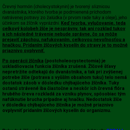
Črevný hormón (cholecystokynin) je tvorený sliznicou
dvanástnika, ktorého tvorba je podmienená príchodom
natrávenej potravy zo žalúdka (v prvom rade tuky a oleje), jeho
účinkom sa
žlčník
vyprázdni.
Keď tvorba, vylučovanie, teda
celkový kolobeh žlče je nesprávny, tak ani rozklad tukov
a ich následné trávenie nebude správne, čo sa môže
prejaviť zápchou, nafukovaním, celkovou nevoľnosťou a
hnačkou. Pridaním žlčových kyselín do stravy je to možné
priaznivo ovplyvniť.
Po operácii žlčníka
(postcholeocystectomia) je
uskladňovacia funkcia žlčníka zrušená. Žlčové šťavy
nepretržite odtekajú do dvanástnika, a tak pri zvýšenej
potrebe žlče (potrava s vyšším obsahom tuku) telo nemá
dostatok zásob v dôsledku chýbajúceho žlčníka.
Tuky
ostanú strávené iba čiastočne a neskôr ich črevná flóra
hrubého čreva rozkladá za vzniku plynov, spôsobiac tým
nafúknutie brucha prípadne aj hnačku. Nedostatok žlče
v dôsledku
chýbajúceho žlčníka
je možné priaznivo
ovplyvniť pridaním
žlčových kyselín do organizmu.