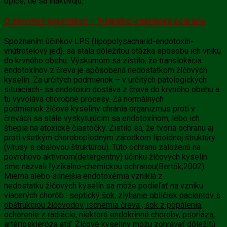
opice, tie sa inaktivujú.
O žlčových kyselinách – fyzikálno-chemická ochrana
Spoznaním účinkov LPS (lipopolysacharid-endotoxín-
vnútrotelový jed), sa stala dôležitou otázka spôsobu ich vniku
do krvného obehu. Výskumom sa zistilo, že translokácia
endotoxínov z čreva je spôsobená nedostatkom
žlčových
kyselín. Za určitých podmienok – v určitých patologických
situáciach- sa endotoxín dostáva z čreva do krvného obehu a
tu vyvoláva chorobné procesy. Za normálnych
podmienok
žlčové kyseliny
chránia organizmus proti v
črevách sa stále vyskytujúcim sa endotoxínom, lebo ich
štiepia na atoxické čiastočky. Zistilo sa, že tvoria ochranu aj
proti všetkým choroboplodným zárodkom lipoidnej štruktúry
(vírusy s obalovou štruktúrou). Túto ochranu založenú na
povrchovo aktívnom(detergentný) účinku žlčových kyselín
sme nazvali fyzikálno-chemickou ochranou(Bertók,2002).
Mierna alebo silnejšia endotoxémia vzniklá z
nedostatku
žlčových kyselín
sa môže podieľať na vzniku
viacerých chorôb :
septický šok, zlyhanie obličiek pacientov s
obštrukciou žlčovodov, ischemia čreva , šok z popálenia,
ochorenie z radiácie, niektoré endokrinné choroby, psoriáza,
artérioskleróza atď
. Žlčové kyseliny
môžu zohrávať dôležitú