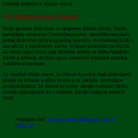
Candidy priľnutie k sliznici čreva.
V žlči hľadajme prameň mladosti.
Veda spravila ďalší krok vo výskume dlhého života. Štúdia
kanadskej univerzity Concordia prvotne identifikovala úlohu
jednej druhotnej
žlčovej kyseliny, kyseliny litocholovej (LCA) v
súvislosti s predĺžením života. Výskum prebiehal na droždí,
ale tento objav môže mať dôležité účinky na dĺžku ľudského
života a zdravie, droždie sa vo viacerých zložkách podobá
ľudským kvasinkám.
Zo starších štúdií vieme, že
žlčové kyseliny
majú blahodarný
účinok na zdravie a dĺžku života a na základe poznatkov
predpokladáme, že
žlčové kyseliny dávajú možnosť liečby
chorôb objavujúcich sa v starobe. Dávajú nádej na zdravší
život.
Prečítajte tiež:
Trávenie alebo trápenie? Ako to
máte vy?