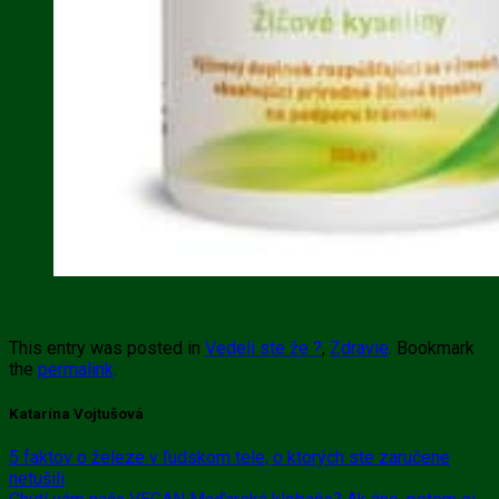
This entry was posted in
Vedeli ste že ?
,
Zdravie
. Bookmark
the
permalink
.
Katarína Vojtušová
5 faktov o železe v ľudskom tele, o ktorých ste zaručene
netušili