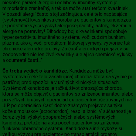
niekoľko paralel. Alergiou oslabený imunitný systém je
mimoriadne zraniteľný, a tak sa môže stať terčom kvasiniek…
V pozadí alergií často stojí začínajúca, celé telo napádajúca
(systémová) kvasinková choroba a u pacientov s kandidózou
je podstatne vyšší výskyt alergickej nádchy, astmy, ekzému a
alergie na potraviny! Dlhodobý boj s kvasinkami spôsobuje
hypersenzitivitu imunitného systému voči cudzím bunkám,
plazme, ako aj voči produktom látkovej výmeny, vytvoriac tak
chronické alergické prejavy. Za časť alergických prejavov sú
zodpovedné nie len živé kvasinky, ale aj ich chemické výlučky
a odumreté časti…”
Čo treba vedieť o kandidóze
:
Kandidóza môže byť
systémová (celé telo zasahujúca) choroba, ktorá sa vyvinie pri
patričnej predispozícii a v určitých klinických situáciách.
Systémová kandidóza je ťažká, život ohrozujúca choroba,
ktorá sa môže objaviť u pacientov so zníženou imunitou, alebo
po veľkých brušných operáciach, u pacientov ošetrovaných na
JIP po operáciách. Časť dobre známych prejavov sa týka
kože a moluskov (acrochordon), resp. slizníc. V súčasnosti je
čoraz vyšší výskyt pooperačných alebo systémových
kandidóz, pretože narastá počet pacientov so zníženou
funkciou obranného systému. Kandidóza a iné mykózy su
veľkou výzvou pre pacientov po transplantácii orgánov