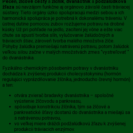
Pečeň
,
žlčové cesty
a
žlčník
,
dvanástnik
a
podžalúdková
žľaza
sú navzájom funkčne aj orgánovo závislé časti tráviacej
sústavy. Tieto orgány úzko spolupracujú medzi sebou a ich
harmonická spolupráca je potrebná k dokonalému tráveniu. V
ústnej dutine pomocou zubov rozžujeme potravu na drobné
kúsky. Už pri pohľade na jedlo, zacítení jej vône a ešte viac
chute sa spustí tvorba slín, vylučovanie žalúdočných a
tráviacich štiav, zároveň tvorba malého množstva žlče.
Pohyby žalúdka premiešajú natrávenú potravu, potom žalúdok
veľkou silou začne v malých množstvách zmes “vystreľovať “
do dvanástnika.
Fyzikálno-chemickým pôsobením potravy v dvanástniku
dochádza k zvýšenej produkcii cholecystokyninu (hormón
regulujúci vyprázdňovanie
žlčníka, jednoducho črevný hormón)
a ten:
otvára zvierač bradavky dvanástnika – spoločné
vyústenie žlčovodu a pankreasu,
spôsobuje konstrikciu žlčníka, tým sa žlčové a
pankreatické šťavy dostanú do dvanástnika a miešajú sa
s natrávenou potravou,
vo veľkej miere dráždi podžalúdkovú žľazu k zvýšenej
produkcii tráviacich enzýmov.