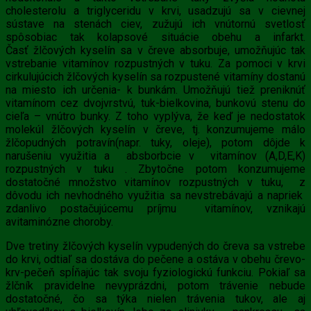
cholesterolu a triglyceridu v krvi, usadzujú sa v cievnej
sústave na stenách ciev, zužujú ich vnútornú svetlosť
spôsobiac tak kolapsové situácie obehu a infarkt.
Časť
žlčových kyselín
sa v čreve absorbuje, umožňujúc tak
vstrebanie vitamínov rozpustných v tuku. Za pomoci v krvi
cirkulujúcich
žlčových kyselín
sa rozpustené vitamíny dostanú
na miesto ich určenia- k bunkám. Umožňujú tiež preniknúť
vitamínom cez dvojvrstvú, tuk-bielkovina, bunkovú stenu do
cieľa – vnútro bunky. Z toho vyplýva, že keď je nedostatok
molekúl
žlčových kyselín
v čreve, tj. konzumujeme málo
žlčopudných potravín(napr. tuky, oleje), potom dôjde k
narušeniu využitia a absborbcie v vitamínov (A,D,E,K)
rozpustných v tuku . Zbytočne potom konzumujeme
dostatočné množstvo vitamínov rozpustných v tuku, z
dôvodu ich nevhodného využitia sa nevstrebávajú a napriek
zdanlivo postačujúcemu príjmu vitamínov, vznikajú
avitaminózne choroby.
Dve tretiny
žlčových kyselín
vypudených do čreva sa vstrebe
do krvi, odtiaľ sa dostáva do pečene a ostáva v obehu črevo-
krv-pečeň spĺňajúc tak svoju fyziologickú funkciu. Pokiaľ sa
žlčník pravidelne nevyprázdni, potom trávenie nebude
dostatočné, čo sa týka nielen trávenia tukov, ale aj