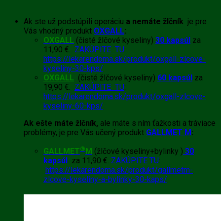
Ak ste už podstúpili operáciu
a nemáte žlčník
je pre
Vás vhodný produkt
OXGALL
:
OXGALL
(čisté žlčové kyseliny)
30 kapsúl
za
11,90 €.
ZAKÚPITE TU
:
https://lekarendoma.sk/produkt/oxgall-zlcove-
kyseliny-30-kps/
OXGALL
(čisté žlčové kyseliny)
60 kapsúl
za
19,90 €.
ZAKÚPITE TU
:
https://lekarendoma.sk/produkt/oxgall-zlcove-
kyseliny-60-kps/
Ak ešte máte žlčník,
ale máte s ním ťažkosti a tráviace
problémy, je pre Vás učený produkt
GALLMET M
:
®
GALLMET
M
(žlčové kyseliny+bylinky )
30
kapsúl
za 11,90 €.
ZAKÚPITE TU
:
https://lekarendoma.sk/produkt/gallmetm-
zlcove-kyseliny-a-bylinky-30-kaps/