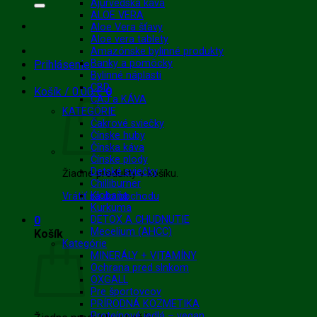
Ajurvédska káva
ALOE VERA
Aloe Vera šťavy
Aloe vera tablety
Amazónske bylinné produkty
Banky a pomôcky
Prihlásenie
Bylinné náplasti
CBD
Košík /
0.00
€
0
ČAJ a KÁVA
KATEGÓRIE
Čakrové sviečky
Čínske huby
Čínska káva
Čínske plody
Detské sviečky
Žiadne produkty v košíku.
Chilliburner
Klobaňa
Vrátiť sa do obchodu
Kurkuma
0
DETOX A CHUDNUTIE
Mecelium (AHCC)
Košík
Kategórie
MINERÁLY + VITAMÍNY
Ochrana pred slnkom
OXGALL
Pre športovcov
PRÍRODNÁ KOZMETIKA
Proteínové jedlá – vegan