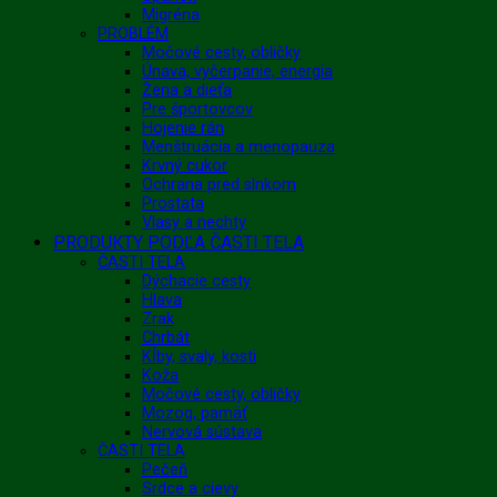
Migréna
PROBLÉM
Močové cesty, obličky
Únava, vyčerpanie, energia
Žena a dieťa
Pre športovcov
Hojenie rán
Menštruácia a menopauza
Krvný cukor
Ochrana pred slnkom
Prostata
Vlasy a nechty
PRODUKTY PODĽA ČASTI TELA
ČASTI TELA
Dýchacie cesty
Hlava
Zrak
Chrbát
Kĺby, svaly, kosti
Koža
Močové cesty, obličky
Mozog, pamäť
Nervová sústava
ČASTI TELA
Pečeň
Srdce a cievy