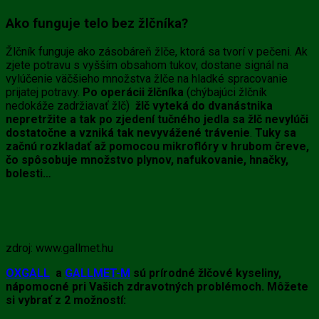
Ako funguje telo bez žlčníka?
Žlčník funguje ako zásobáreň žlče, ktorá sa tvorí v pečeni. Ak
zjete potravu s vyšším obsahom tukov, dostane signál na
vylúčenie väčšieho množstva žlče na hladké spracovanie
prijatej potravy.
Po operácii žlčníka
(chýbajúci žlčník
nedokáže zadržiavať žlč)
žlč vyteká do dvanástnika
nepretržite
a tak
po zjedení tučného jedla sa žlč nevylúči
dostatočne a vzniká tak nevyvážené trávenie
.
Tuky sa
začnú rozkladať až pomocou mikroflóry v hrubom čreve,
čo spôsobuje množstvo plynov, nafukovanie, hnačky,
bolesti…
zdroj: www.gallmet.hu
OXGALL
a
GALLMET-M
sú prírodné žlčové kyseliny,
nápomocné pri Vašich zdravotných problémoch. Môžete
si vybrať z 2 možností: