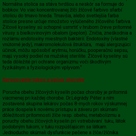
Normálna stolica sa stáva tvrdšou a neskôr sa formuje do
bobkov. Vo viac koncentrovanej žlči žlčové farbivo sfarbí
stolicu do tmavo hneda. Tmavšia, alebo svetlejšia farba
stolice presne určuje množstvo vylúčeného žlčového farbiva.
Žlčové kyseliny
sú schopné usmrtiť v hrubom čreve prítomné
vírusy s bielkovinovým obalom (peplon). Zničia, zneškodnia a
rozlámu endotoxíny miestnych baktérií. Endotoxíny (vlastné
vnútorné jedy), makromolekulová štruktúra, majú alergizujúci
účinok, môžu spôsobiť arytmiu, horúčku, pooperačnú sepsu,
majú vysoký podiel na mužskej sterilite. Žlčové kyseliny
sú
teda dôležité pri ochrane organizmu voči škodlivým
fyzikálnym a fyziologickým vplyvom.“
Spracovanie tukov a počas choroby
Porucha obehu
žlčových kyselín
počas choroby je prítomná
viacmenej pri každej chorobe. Dr.Légrády Péter a ním
zostavená skupina lekárov počas 8-mych rokov výskumnej
práce dospela k novému prístupu a záveru pri skúmaní
dôležitosti prítomnosti žlče resp. obehu, metabolizmu a
poruchy obehu žlčových kyselín pri vstrebávaní tuku, látok
podobným tukom, v tuku rozpúšťajúcim sa látkam.
Jednoducho skúmali dysfunkcie pečene a žlče/žlčníka.