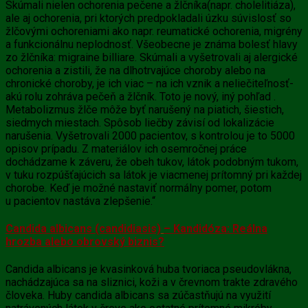
Skúmali nielen ochorenia pečene a žlčníka(napr. cholelitiáza),
ale aj ochorenia, pri ktorých predpokladali úzku súvislosť so
žlčovými ochoreniami ako napr. reumatické ochorenia, migrény
a funkcionálnu neplodnosť. Všeobecne je známa bolesť hlavy
zo žlčníka: migraine billiare. Skúmali a vyšetrovali aj alergické
ochorenia a zistili, že na dlhotrvajúce choroby alebo na
chronické choroby, je ich viac – na ich vznik a neliečiteľnosť-
akú rolu zohráva pečeň a žlčník. Toto je nový, iný pohľad .
Metabolizmus žlče môže byť narušený na piatich, šiestich,
siedmych miestach. Spôsob liečby závisí od lokalizácie
narušenia. Vyšetrovali 2000 pacientov, s kontrolou je to 5000
opisov prípadu. Z materiálov ich osemročnej práce
dochádzame k záveru, že obeh tukov, látok podobným tukom,
v tuku rozpúšťajúcich sa látok je viacmenej prítomný pri každej
chorobe. Keď je možné nastaviť normálny pomer, potom
u pacientov nastáva zlepšenie.“
Candida albicans (candidiasis)
– Kandidóza: Reálna
hrozba alebo obrovský biznis?
Candida albicans je kvasinková huba tvoriaca pseudovlákna,
nachádzajúca sa na sliznici, koži a v črevnom trakte zdravého
človeka. Huby candida albicans sa zúčastňujú na využití