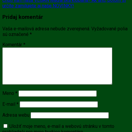
Chutí vám naša VEGAN Maďarská klobaňa? Ak áno, potom si
určite zamilujete aj naše NOVINKY!
Pridaj komentár
Vaša e-mailová adresa nebude zverejnená.
Vyžadované polia
sú označené
*
Komentár
*
Meno
*
E-mail
*
Adresa webu
Uložiť moje meno, e-mail a webovú stránku v tomto
prehliadači pre moje budúce komentáre.