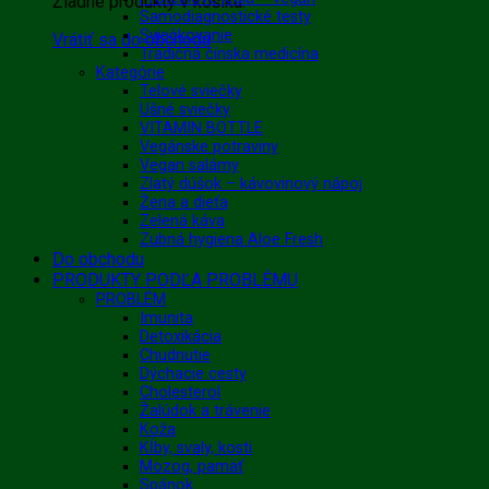
Žiadne produkty v košíku.
Samodiagnostické testy
Sviečkovanie
Vrátiť sa do obchodu
Tradičná čínska medicína
Kategórie
Telové sviečky
Ušné sviečky
VITAMIN BOTTLE
Vegánske potraviny
Vegan salámy
Zlatý dúšok – kávovinový nápoj
Žena a dieťa
Zelená káva
Zubná hygiena Aloe Fresh
Do obchodu
PRODUKTY PODĽA PROBLÉMU
PROBLÉM
Imunita
Detoxikácia
Chudnutie
Dýchacie cesty
Cholesterol
Žalúdok a trávenie
Koža
Kĺby, svaly, kosti
Mozog, pamäť
Spánok