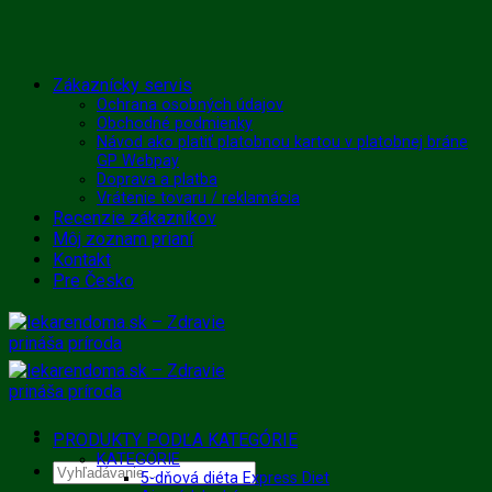
Skip
Zákaznícky servis
to
Ochrana osobných údajov
Obchodné podmienky
content
Návod ako platiť platobnou kartou v platobnej bráne
GP Webpay
Doprava a platba
Vrátenie tovaru / reklamácia
Recenzie zákazníkov
Môj zoznam prianí
Kontakt
Pre Česko
PRODUKTY PODĽA KATEGÓRIE
KATEGÓRIE
Hľadať:
5-dňová diéta Express Diet