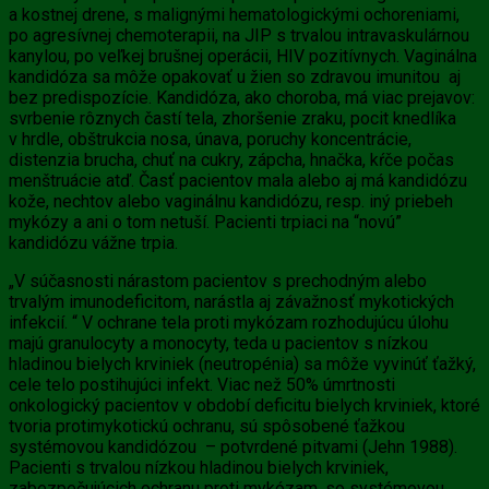
a kostnej drene, s malignými hematologickými ochoreniami,
po agresívnej chemoterapii, na JIP s trvalou intravaskulárnou
kanylou, po veľkej brušnej operácii, HIV pozitívnych. Vaginálna
kandidóza sa môže opakovať u žien so zdravou imunitou aj
bez predispozície. Kandidóza, ako choroba, má viac prejavov:
svrbenie rôznych častí tela, zhoršenie zraku, pocit knedlíka
v hrdle, obštrukcia nosa, únava, poruchy koncentrácie,
distenzia brucha, chuť na cukry, zápcha, hnačka, kŕče počas
menštruácie atď. Časť pacientov mala alebo aj má kandidózu
kože, nechtov alebo vaginálnu kandidózu, resp. iný priebeh
mykózy a ani o tom netuší. Pacienti trpiaci na “novú”
kandidózu vážne trpia.
„V súčasnosti nárastom pacientov s prechodným alebo
trvalým imunodeficitom, narástla aj závažnosť mykotických
infekcií. “ V ochrane tela proti mykózam rozhodujúcu úlohu
majú granulocyty a monocyty, teda u pacientov s nízkou
hladinou bielych krviniek (neutropénia) sa môže vyvinúť ťažký,
cele telo postihujúci infekt. Viac než 50% úmrtnosti
onkologický pacientov v období deficitu bielych krviniek, ktoré
tvoria protimykotickú ochranu, sú spôsobené ťažkou
systémovou kandidózou – potvrdené pitvami (Jehn 1988).
Pacienti s trvalou nízkou hladinou bielych krviniek,
zabezpečujúcich ochranu proti mykózam, so systémovou