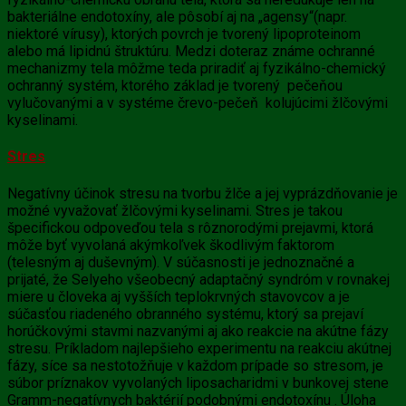
bakteriálne endotoxíny, ale pôsobí aj na „agensy“(napr.
niektoré vírusy), ktorých povrch je tvorený lipoproteinom
alebo má lipidnú štruktúru. Medzi doteraz známe ochranné
mechanizmy tela môžme teda priradiť aj fyzikálno-chemický
ochranný systém, ktorého základ je tvorený pečeňou
vylučovanými a v systéme črevo-pečeň kolujúcimi
žlčovými
kyselinami.
Stres
Negatívny účinok stresu na tvorbu
žlče
a jej vyprázdňovanie je
možné vyvažovať
žlčovými kyselinami. Stres je takou
špecifickou odpoveďou tela s rôznorodými prejavmi, ktorá
môže byť vyvolaná akýmkoľvek škodlivým faktorom
(telesným aj duševným). V súčasnosti je jednoznačné a
prijaté, že Selyeho všeobecný adaptačný syndróm v rovnakej
miere u človeka aj vyšších teplokrvných stavovcov a je
súčasťou riadeného obranného systému, ktorý sa prejaví
horúčkovými stavmi nazvanými aj ako reakcie na akútne fázy
stresu. Príkladom najlepšieho experimentu na reakciu akútnej
fázy, síce sa nestotožňuje v každom prípade so stresom, je
súbor príznakov vyvolaných liposacharidmi v bunkovej stene
Gramm-negatívnych baktérií podobnými endotoxínu . Úloha