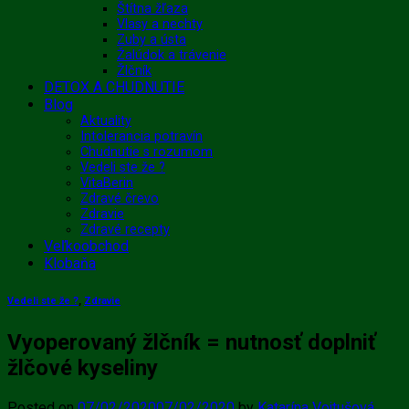
Štítna žľaza
Vlasy a nechty
Zuby a ústa
Žalúdok a trávenie
Žlčník
DETOX A CHUDNUTIE
Blog
Aktuality
Intolerancia potravín
Chudnutie s rozumom
Vedeli ste že ?
VitaBerin
Zdravé črevo
Zdravie
Zdravé recepty
Veľkoobchod
Klobaňa
Vedeli ste že ?
,
Zdravie
Vyoperovaný žlčník = nutnosť doplniť
žlčové kyseliny
Posted on
07/02/2020
07/02/2020
by
Katarína Vojtušová