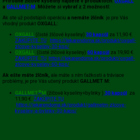
Prírodné žlčové kyseliny nájdete v produktoch:
OXGALL
a
GALLMET-M
. Môžete si vybrať z 2 možností:
Ak ste už podstúpili operáciu
a nemáte žlčník
je pre Vás
vhodný produkt
OXGALL:
OXGALL
(čisté žlčové kyseliny)
30 kapsúl
za 11,90 €.
ZAKÚPITE TU
:
https://lekarendoma.sk/produkt/oxgall-
zlcove-kyseliny-30-kps/
OXGALL
(čisté žlčové kyseliny)
60 kapsúl
za 19,90 €.
ZAKÚPITE TU
:
https://lekarendoma.sk/produkt/oxgall-
zlcove-kyseliny-60-kps/
Ak ešte máte žlčník,
ale máte s ním ťažkosti a tráviace
problémy, je pre Vás učený produkt
GALLMET M:
®
GALLMET
M
(žlčové kyseliny+bylinky )
30 kapsúl
za
11,90 €.
ZAKÚPITE TU
:
https://lekarendoma.sk/produkt/gallmetm-zlcove-
kyseliny-a-bylinky-30-kaps/