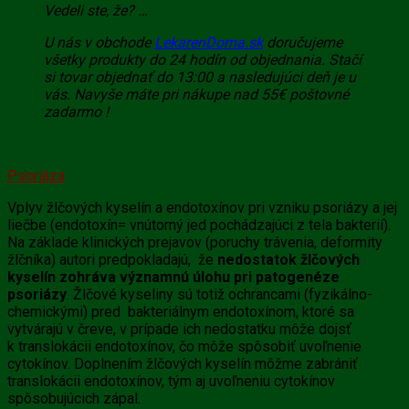
Vedeli ste, že? …
U nás v obchode
LekarenDoma.sk
doručujeme
všetky produkty do 24 hodín od objednania. Stačí
si tovar objednať do 13:00 a nasledujúci deň je u
vás. Navyše máte pri nákupe nad 55€ poštovné
zadarmo !
Psoriáza
Vplyv
žlčových kyselín
a endotoxínov pri vzniku psoriázy a jej
liečbe (endotoxín= vnútorný jed pochádzajúci z tela bakterií).
Na základe klinických prejavov (poruchy trávenia, deformity
žlčníka) autori predpokladajú, že
nedostatok
žlčových
kyselín zohráva významnú úlohu pri patogenéze
psoriázy
.
Žlčové kyseliny
sú totiž ochrancami (fyzikálno-
chemickými) pred bakteriálnym endotoxínom, ktoré sa
vytvárajú v čreve, v prípade ich nedostatku môže dojsť
k translokácii endotoxínov, čo môže spôsobiť uvoľnenie
cytokínov. Doplnením
žlčových kyselín
môžme zabrániť
translokácii endotoxínov, tým aj uvoľneniu cytokínov
spôsobujúcich zápal.