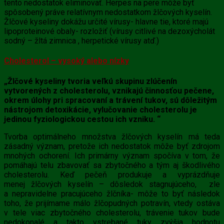
tento nedostatok eliminovať. Herpes na pere môže byť
spôsobený práve relatívnym nedostatkom
žlčových kyselín.
Žlčové kyseliny
dokážu určité vírusy- hlavne tie, ktoré majú
lipoproteinové obaly- rozložiť (vírusy citlivé na dezoxýcholát
sodný – žltá zimnica , herpetické vírusy atď.)
Cholesterol – vysoký alebo nízky
„Žlčové kyseliny
tvoria veľkú skupinu zlúčenín
vytvorených z cholesterolu, vznikajú činnosťou pečene,
okrem úlohy pri spracovaní a trávení tukov, sú dôležitým
nástrojom detoxikácie, vylučovanie cholesterolu je
jedinou fyziologickou cestou ich vzniku. “
Tvorba optimálneho množstva
žlčových kyselín
má teda
zásadný význam, pretože ich nedostatok môže byť zdrojom
mnohých ochorení. Ich primárny význam spočíva v tom, že
pomáhajú telu zbavovať sa zbytočného a tým aj škodlivého
cholesterolu. Keď pečeň produkuje a vyprázdňuje
menej
žlčových kyselín
– dôsledok stagnujúceho, zle
a nepravidelne pracujúceho žlčníka- môže to byť následok
toho, že prijímame málo žlčopudných potravín, vtedy ostáva
v tele viac zbytočného cholesterolu, trávenie tukov bude
nedokonalé a takto vstrebané tuky zvýšia hodnotu