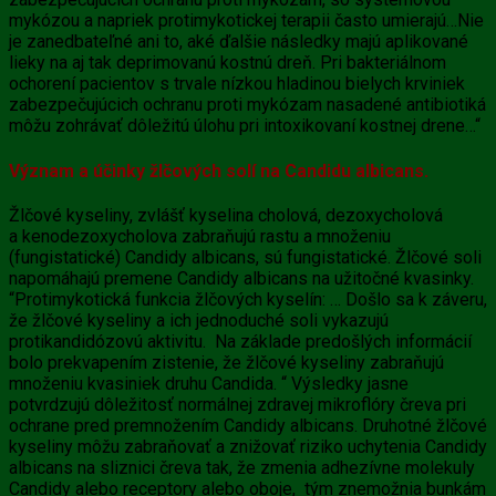
mykózou a napriek protimykotickej terapii často umierajú…Nie
je zanedbateľné ani to, aké ďalšie následky majú aplikované
lieky na aj tak deprimovanú kostnú dreň. Pri bakteriálnom
ochorení pacientov s trvale nízkou hladinou bielych krviniek
zabezpečujúcich ochranu proti mykózam nasadené antibiotiká
môžu zohrávať dôležitú úlohu pri intoxikovaní kostnej drene…“
Význam a účinky žlčových solí na Candidu albicans.
Žlčové kyseliny, zvlášť kyselina cholová, dezoxycholová
a kenodezoxycholova zabraňujú rastu a množeniu
(fungistatické) Candidy albicans, sú fungistatické. Žlčové soli
napomáhajú premene Candidy albicans na užitočné kvasinky.
“Protimykotická funkcia
žlčových kyselín: … Došlo sa k záveru,
že žlčové kyseliny a ich jednoduché soli vykazujú
protikandidózovú aktivitu. Na základe predošlých informácií
bolo prekvapením zistenie, že
žlčové kyseliny
zabraňujú
množeniu kvasiniek druhu Candida. “ Výsledky jasne
potvrdzujú dôležitosť normálnej zdravej mikroflóry čreva pri
ochrane pred premnožením Candidy albicans. Druhotné
žlčové
kyseliny
môžu zabraňovať a znižovať riziko uchytenia Candidy
albicans na sliznici čreva tak, že zmenia adhezívne molekuly
Candidy alebo receptory alebo oboje, tým znemožnia bunkám