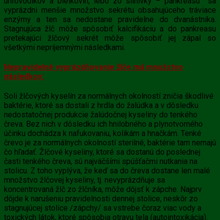
uhľovodíkov a bielkovín, lebo zo slinivky – pankreasu sa
vyprázdni menšie množstvo sekrétu obsahujúceho tráviace
enzýmy a ten sa nedostane pravidelne do dvanástnika.
Stagnujúca žlč môže spôsobiť kalcifikáciu a do pankreasu
pretekajúci žlčový sekrét môže spôsobiť jej zápal so
všetkými nepríjemnými následkami.
Nepravidelné vyprázdňovanie žlče má množstvo
následkov:
Soli
žlčových kyselín
za normálnych okolností zničia škodlivé
baktérie, ktoré sa dostali z hrdla do žalúdka a v dôsledku
nedostatočnej produkcie
žalúdočnej kyseliny
do tenkého
čreva. Bez nich v dôsledku ich hnilobného a plynotvorného
účinku dochádza k nafukovaniu, kolikám a hnačkám. Tenké
črevo je za normálnych okolností sterilné, baktérie tam nemajú
čo hľadať. Žlčové kyseliny,
ktoré sa dostanú do poslednej
časti tenkého čreva, sú najväčšími spúšťačmi nutkania na
stolicu. Z toho vyplýva, že keď sa do čreva dostane len malé
množstvo
žlčovej kyseliny, tj. nevyprázdňuje sa
koncentrovaná žlč zo žlčníka, môže dôjsť k zápche. Najprv
dôjde k narušeniu pravidelnosti dennej stolice, neskôr zo
stagnujúcej stolice /zápchy/ sa vstrebe čoraz viac vody a
toxických látok, ktoré spôsobia otravu tela (autointoxikácia).