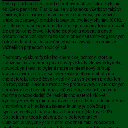
úlohu pri ochrane tela pred chorobnými stavmi ako:
zlyhanie
obličiek, psoriáza
. Zistilo sa, že v dôsledku všetkých takých
účinkov, ktoré narušujú sliznicu tenkého čreva, tým znižujú
alebo pozastavujú produkciu peptidu cholecytokynínu (CCK),
pri jeho nedostatku potom žlčník nie je schopný transportovať
žlč do tenkého čreva, ktorého čiastočná absencia dovolí
endotoxínom vzniklým rozkladom obalov Gramm-negatívnych
baktérií dostať sa do krvného obehu a vyvolať toxémiu vo
vážnejších prípadoch toxický šok.
Podrobný výskum fyzikálno-chemickej ochrany, ktorá je
založená na vlastnosti povrchovej aktivity
žlčových kyselín,
novodobými technológiami môže priniesť nový prístup
k ochoreniam, pretože sa týka základného metabolizmu
cholesterolu, lebo
žlčové kyseliny
sú výsledným produktom
ich recyklácie. Nakoľko množstvo produkovaných steroidných
hormónov tvorí len zlomok v
žlčových kyselinách, právom
môžme predpokladať, že reakcia cholesterol-žlčové
kyseliny
vo veľkej miere ovplyvňuje prirodzenú odolnosť voči
chorobám, a z hľadiska získanej imunity je dôležitá pri
syntéze všetkých steroidných hormónov.(Bertók 2002).
Dospeli sme teda k záveru, že v detergentných
účinkoch
žlčových kyselín
sme spoznali takú všeobecnú
fyzikálno-chemickú obranu tela, ktorá sa neredukuje len na