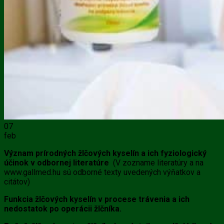
07
feb
Význam prírodných žlčových kyselín a ich fyziologický
účinok v odbornej literatúre
(V zozname literatúry a na
www.gallmed.hu sú odborné texty uvedených výňatkov a
citátov)
Funkcia
žlčových kyselín
v procese trávenia a ich
nedostatok
po operácii žlčníka.