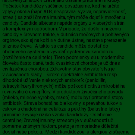
natrávených látok v čreve ako ostatné prítomné mikróby.
Počiatok kandidózy väčšinou považujeme, keď na určité
vplyvy okolia (napr. ATB, nesprávna výživa, nepravidelnosť,
stres ) sa zníži črevná imunita, tým môže dojsť k množeniu
candidy. Candida albicans napáda orgány z viacerých strán
a komplexným spôsobom. V prípade, že došlo množeniu
candidy v črevnom trakte, v dutinách močových a pohlavných
orgánov, ako aj na koži a v dutine ústnej, nastáva prerazenie
sliznice čreva. A takto sa candida môže dostať do
obehového systému a vyvolať systémovú kandidózu
(rozšírenie na celé telo). Tieto podmienky sú u moderného
človeka často dané, teda kvasinková choroba je už dnes
civilizačnou chorobou. Zdravotný stav obyvateľstva je
v súčasnosti slabý…. široko spektrálne antibiotiká resp.
dlhodobé užívanie niektorých antibiotík (penicillin,
tetracyklín,erythromycín) môže poškodiť citlivú mikrobiálnu
rovnováhu črevnej flóry. V produktoch živočíšneho pôvodu
(mlieko, mliečne výrobky, mäso) môžu byť prítomné stopy
antibiotík. Strava bohatá na bielkoviny s prevahou tukov a
cukrov a chudobná na celulózu a pektíny (balastné látky)
primárne zvyšuje riziko vzniku kandidózy. Oslabenie
centrálnej črevnej imunity stresom je v súčasnosti už
pomerne známym faktom, preto je mimoriadne dôležité
dosiahnutie pokoja. Medzi kandidózou a alergiou zisťujeme