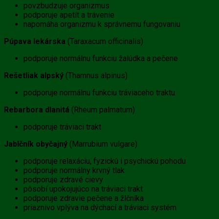
povzbudzuje organizmus
podporuje apetít a trávenie
napomáha organizmu k správnemu fungovaniu
Púpava lekárska
(Taraxacum officinalis)
podporuje normálnu funkciu žalúdka a pečene
Rešetliak alpský
(Thamnus alpinus)
podporuje normálnu funkciu tráviaceho traktu
Rebarbora dlanitá
(Rheum palmatum)
podporuje tráviaci trakt
Jablčník obyčajný
(Marrubium vulgare)
podporuje relaxáciu, fyzickú i psychickú pohodu
podporuje normálny krvný tlak
podporuje zdravé cievy
pôsobí upokojujúco na tráviaci trakt
podporuje zdravie pečene a žlčníka
priaznivo vplýva na dýchací a tráviaci systém