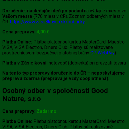
Doručenie:
nasledujúci deň po podaní
na výdajné miesto vo
Vašom meste
(770 miest v ČR). Zoznam odberných miest v
ČR:
https://www.zasielkovna.sk/pobocky
Cena prepravy:
4
,0
0 €
Platba Online:
Platba platobnou kartou MasterCard, Maestro,
VISA, VISA Electron, Diners Club. Platby sú realizované
prostredníctvom bezpečnej platobnej brány
GP WebPay
)
Platba v Zásielkovni:
hotovosť (dobierka) pri prevzatí tovaru
Na tento typ prepravy doručenie do ČR – neposkytujeme
prepravu zdarma (preprava je vždy spoplatnená).
Osobný odber v spoločnosti Good
Nature, s.r.o
Cena prepravy:
Zadarmo
Platba Online:
Platba platobnou kartou MasterCard, Maestro,
VISA, VISA Electron, Diners Club. Platby sú realizované