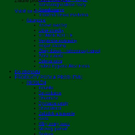
Žiadne produkty v košíku.
Samodiagnostické testy
Sviečkovanie
Vrátiť sa do obchodu
Tradičná čínska medicína
Kategórie
Telové sviečky
Ušné sviečky
VITAMIN BOTTLE
Vegánske potraviny
Vegan salámy
Zlatý dúšok – kávovinový nápoj
Žena a dieťa
Zelená káva
Zubná hygiena Aloe Fresh
Do obchodu
PRODUKTY PODĽA PROBLÉMU
PROBLÉM
Imunita
Detoxikácia
Chudnutie
Dýchacie cesty
Cholesterol
Žalúdok a trávenie
Koža
Kĺby, svaly, kosti
Mozog, pamäť
Spánok