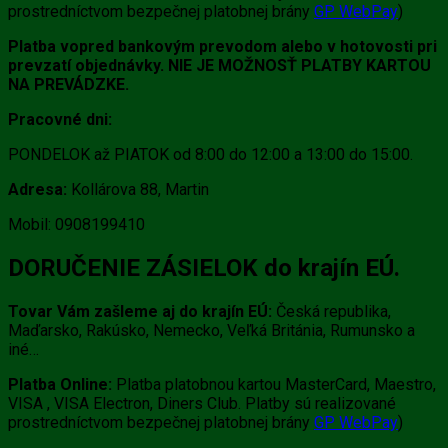
prostredníctvom bezpečnej platobnej brány
GP WebPay
)
Platba vopred bankovým prevodom alebo v hotovosti pri
prevzatí objednávky. NIE JE MOŽNOSŤ PLATBY KARTOU
NA PREVÁDZKE.
Pracovné dni:
PONDELOK až PIATOK od 8:00 do 12:00 a 13:00 do 15:00.
Adresa:
Kollárova 88, Martin
Mobil: 0908199410
DORUČENIE ZÁSIELOK do krajín EÚ.
Tovar Vám zašleme aj do krajín EÚ:
Česká republika,
Maďarsko, Rakúsko, Nemecko, Veľká Británia, Rumunsko a
iné…
Platba Online:
Platba platobnou kartou MasterCard, Maestro,
VISA , VISA Electron, Diners Club. Platby sú realizované
prostredníctvom bezpečnej platobnej brány
GP WebPay
)