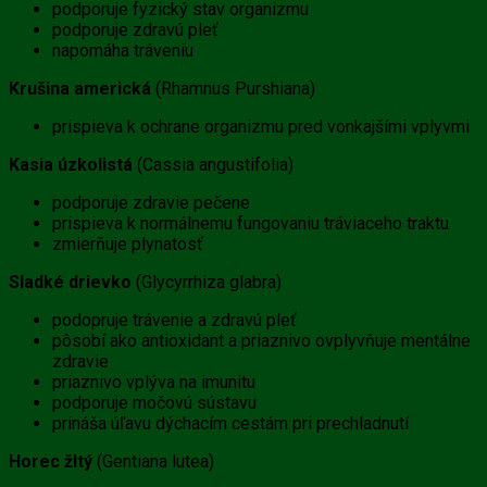
podporuje fyzický stav organizmu
podporuje zdravú pleť
napomáha tráveniu
Krušina americká
(Rhamnus Purshiana)
prispieva k ochrane organizmu pred vonkajšími vplyvmi
Kasia úzkolistá
(Cassia angustifolia)
podporuje zdravie pečene
prispieva k normálnemu fungovaniu tráviaceho traktu
zmierňuje plynatosť
Sladké drievko
(Glycyrrhiza glabra)
podopruje trávenie a zdravú pleť
pôsobí ako antioxidant a priaznivo ovplyvňuje mentálne
zdravie
priaznivo vplýva na imunitu
podporuje močovú sústavu
prináša úľavu dýchacím cestám pri prechladnutí
Horec žltý
(Gentiana lutea)