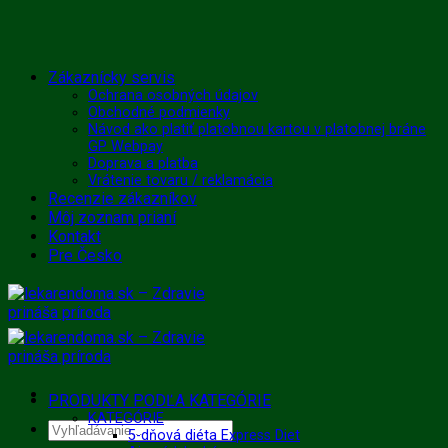
Skip
Zákaznícky servis
to
Ochrana osobných údajov
Obchodné podmienky
content
Návod ako platiť platobnou kartou v platobnej bráne
GP Webpay
Doprava a platba
Vrátenie tovaru / reklamácia
Recenzie zákazníkov
Môj zoznam prianí
Kontakt
Pre Česko
PRODUKTY PODĽA KATEGÓRIE
KATEGÓRIE
Hľadať:
5-dňová diéta Express Diet