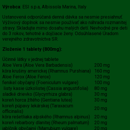
Výrobca
: ESI s.p.a, Albissola Marina, Italy
Ustanovená odporúčaná denná dávka sa nesmie presiahnuť.
Výživový doplnok sa nesmie používať ako náhrada rozmanitej
stravy. Skladujte mimo dosahu malých detí. Nevhodné pre deti
do 3 rokov, tehotné a dojčiace ženy. Odsúhlasené Úradom
verejného zdravotníctva SR.
Zloženie 1 tablety (800mg):
Účinné látky v jednej tablete
Aloe Vera (Aloe Vera Barbadensis)
200 mg
kôra krušiny americkej (Rhamnus Purshiana)
160 mg
Aloe Ferox (Aloe Ferox)
120 mg
fenikel obyčajný (Foeniculum vulgare)
100 mg
listy kasie úzkolistej (Cassia angustifolia)
80 mg
sladké drievko (Glycyrrhiza glabra)
30 mg
koreň horca žltého (Gentiana lutea)
30 mg
koreň púpavy lekárskej (Taraxacum
20 mg
officinalis)
kôra rešetliaka alpského (Rhamnus alpinus)
20 mg
koreň rebarbory dlanitej (Rheum palmatum)
20 mg
jablčník obyčajný (Marrubium vulgare)
20 mg