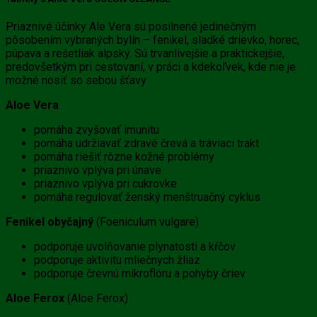
Priaznivé účinky Ale Vera sú posilnené jedinečným
pôsobením vybraných bylín – fenikel, sladké drievko, horec,
púpava a rešetliak alpský. Sú trvanlivejšie a praktickejšie,
predovšetkým pri cestovaní, v práci a kdekoľvek, kde nie je
možné nosiť so sebou šťavy
Aloe Vera
pomáha zvyšovať imunitu
pomáha udržiavať zdravé črevá a tráviaci trakt
pomáha riešiť rôzne kožné problémy
priaznivo vplýva pri únave
priaznivo vplýva pri cukrovke
pomáha regulovať ženský menštruačný cyklus
Fenikel obyčajný
(Foeniculum vulgare)
podporuje uvolňovanie plynatosti a kŕčov
podporuje aktivitu mliečnych žliaz
podporuje črevnú mikroflóru a pohyby čriev
Aloe Ferox
(Aloe Ferox)