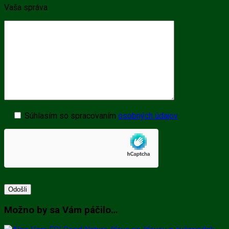
Vaša správa
Súhlasím so spracovaním
osobných údajov
Možno by sa Vám páčilo…