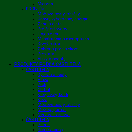
Migréna
PROBLÉM
Močové cesty, obličky
Únava, vyčerpanie, energia
Žena a dieťa
Pre športovcov
Hojenie rán
Menštruácia a menopauza
Krvný cukor
Ochrana pred slnkom
Prostata
Vlasy a nechty
PRODUKTY PODĽA ČASTI TELA
ČASTI TELA
Dýchacie cesty
Hlava
Zrak
Chrbát
Kĺby, svaly, kosti
Koža
Močové cesty, obličky
Mozog, pamäť
Nervová sústava
ČASTI TELA
Pečeň
Srdce a cievy