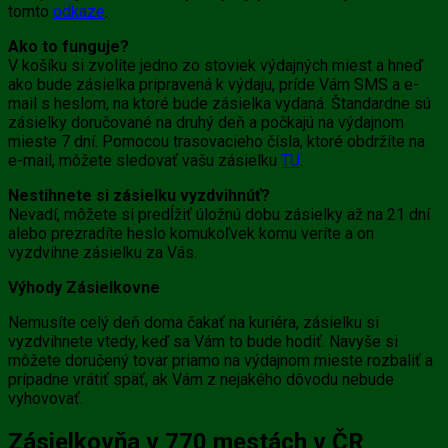
tomto
odkaze
.
Ako to funguje?
V košíku si zvolíte jedno zo stoviek výdajných miest a hneď
ako bude zásielka pripravená k výdaju, príde Vám SMS a e-
mail s heslom, na ktoré bude zásielka vydaná. Štandardne sú
zásielky doručované na druhý deň a počkajú na výdajnom
mieste 7 dní. Pomocou trasovacieho čísla, ktoré obdržíte na
e-mail, môžete sledovať vašu zásielku
TU
.
Nestihnete si zásielku vyzdvihnúť?
Nevadí, môžete si predĺžiť úložnú dobu zásielky až na 21 dní
alebo prezradíte heslo komukoľvek komu veríte a on
vyzdvihne zásielku za Vás.
Výhody Zásielkovne
Nemusíte celý deň doma čakať na kuriéra, zásielku si
vyzdvihnete vtedy, keď sa Vám to bude hodiť. Navyše si
môžete doručený tovar priamo na výdajnom mieste rozbaliť a
prípadne vrátiť späť, ak Vám z nejakého dôvodu nebude
vyhovovať.
Zásielkovňa v 770 mestách v ČR