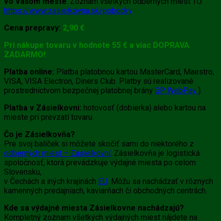
vo Vašom meste
. Zoznam všetkých odberných miest TU:
https://www.zasielkovna.sk/pobocky
Cena prepravy:
2,90 €
Pri nákupe tovaru v hodnote 55 € a viac DOPRAVA
ZADARMO!
Platba online:
Platba platobnou kartou MasterCard, Maestro,
VISA, VISA Electron, Diners Club. Platby sú realizované
prostredníctvom bezpečnej platobnej brány
GP WebPay
).
Platba v Zásielkovni:
hotovosť (dobierka) alebo kartou na
mieste pri prevzatí tovaru.
Čo je Zásielkovňa?
Pre svoj balíček si môžete skočiť sami do niektorého z
odberných miest – Zásielkovní
. Zásielkovňa je logistická
spoločnosť, ktorá prevádzkuje výdajné miesta po celom
Slovensku,
v Čechách a iných krajinách
EU
. Môžu sa nachádzať v rôznych
kamenných predajniach, kaviarňach či obchodných centrách.
Kde sa výdajné miesta Zásielkovne nachádzajú?
Kompletný zoznam všetkých výdajných miest nájdete na