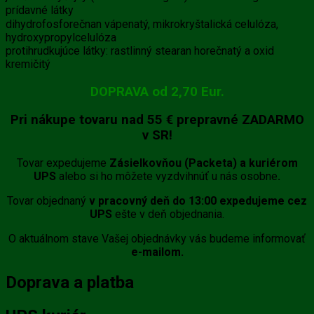
prídavné látky
dihydrofosforečnan vápenatý, mikrokryštalická celulóza,
hydroxypropylcelulóza
protihrudkujúce látky: rastlinný stearan horečnatý a oxid
kremičitý
DOPRAVA od 2,70 Eur.
Pri nákupe tovaru
nad 55 €
prepravné
ZADARMO
v SR!
Tovar expedujeme
Zásielkovňou (Packeta) a kuriérom
UPS
alebo si ho môžete vyzdvihnúť u nás osobne
.
Tovar objednaný
v pracovný deň do 13:00 expedujeme cez
UPS
ešte v deň objednania.
O aktuálnom stave Vašej objednávky vás budeme informovať
e-mailom.
Doprava a platba