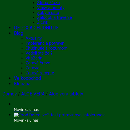
Štítna žľaza
Vlasy a nechty
Zuby a ústa
Žalúdok a trávenie
Žlčník
DETOX A CHUDNUTIE
Blog
Aktuality
Intolerancia potravín
Chudnutie s rozumom
Vedeli ste že ?
VitaBerin
Zdravé črevo
Zdravie
Zdravé recepty
Veľkoobchod
Klobaňa
Domov
/
ALOE VERA
/
Aloe vera tablety
Novinka u nás
Novinka u nás