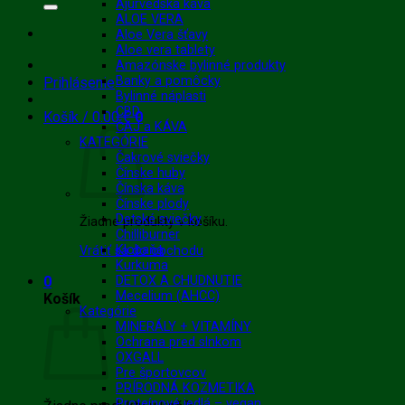
Ajurvédska káva
ALOE VERA
Aloe Vera šťavy
Aloe vera tablety
Amazónske bylinné produkty
Banky a pomôcky
Prihlásenie
Bylinné náplasti
CBD
Košík /
0.00
€
0
ČAJ a KÁVA
KATEGÓRIE
Čakrové sviečky
Čínske huby
Čínska káva
Čínske plody
Detské sviečky
Žiadne produkty v košíku.
Chilliburner
Klobaňa
Vrátiť sa do obchodu
Kurkuma
0
DETOX A CHUDNUTIE
Mecelium (AHCC)
Košík
Kategórie
MINERÁLY + VITAMÍNY
Ochrana pred slnkom
OXGALL
Pre športovcov
PRÍRODNÁ KOZMETIKA
Proteínové jedlá – vegan