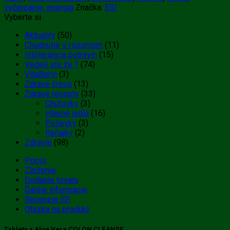
vyčerpanie, energia
Značka:
ESI
Vyberte si
Aktuality
(50)
Chudnutie s rozumom
(11)
Intolerancia potravín
(15)
Vedeli ste že ?
(74)
VitaBerin
(3)
Zdravé črevo
(13)
Zdravé recepty
(33)
Chuťovky
(3)
Hlavné jedlá
(16)
Polievky
(3)
Raňajky
(2)
Zdravie
(98)
Popis
Zloženie
Dodanie tovaru
Ďalšie informácie
Recenzie (0)
Otázka na produkt
Tablety s Aloe Vera COLON CLEANSE