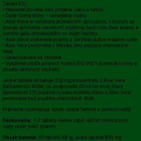
Záruka ESI:
• Nepasterizované, bez pridania cukru a farbív.
• Čistá forma šťavy – neriedená vodou.
• Aloe šťava je vyrobená jedinečným spôsobom, v ktorom sa
zlučujú optimálne vlastnosti vnútornej časti listu (bez aloínu) a
čistého gélu obsiahnutého vo vnútri rastliny.
• Aloe šťava získavaná priamo z čerstvej dužiny krájanej ručne.
• Aloe Vera pestovaná v Mexiku, bez použitia chemických
látok.
• Spracovávaná za studena.
• Vyrobené podľa prísnych kritérií ISO 9001 (kontrola kvality a
obsahu aktívnych zložiek).
Jedna tableta obsahuje 200 mg koncentrátu z Aloe Vera
Barbadensis Miller, čo zodpovedá 20 ml čerstvej šťavy.
Spoločnosť ESI používa vysoko kvalitnú šťavu z Aloe Vera
pestovanej bez použitia chemických látok.
Prípravok neobsahuje lepok, umelé farbivá a dochucovadlá.
Dávkovanie:
1-2 tablety denne zapiť väčším množstvom
vody večer pred spaním.
Obsah balenia:
60 tabliet (48 g), jedna tableta 800 mg