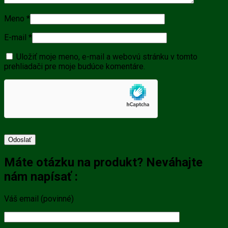
Meno
*
E-mail
*
Uložiť moje meno, e-mail a webovú stránku v tomto
prehliadači pre moje budúce komentáre.
Máte otázku na produkt? Neváhajte
nám napísať :
Váš email (povinné)