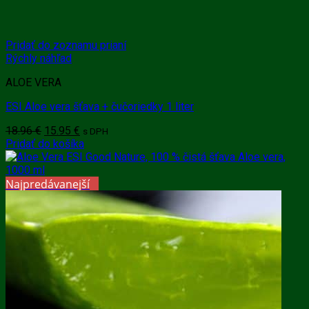
Pridať do zoznamu prianí
Rýchly náhľad
ALOE VERA
ESI Aloe vera šťava + čučoriedky 1 liter
Pôvodná
Aktuálna
18.96
€
15.95
€
s DPH
cena
cena
Pridať do košíka
bola:
je:
18.96 €.
15.95 €.
Najpredávanejší