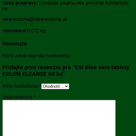
Cena prepravy:
V prípade záujmu nás, prosíme, kontaktujte
na:
lekarendoma@lekarendoma.sk
Hmotnosť
0.072 kg
Recenzie
Nikto zatiaľ nepridal hodnotenie.
Pridajte prvú recenziu pre “ESI Aloe vera tablety
COLON CLEANSE 60 ks”
Vaše hodnotenie
*
Vaša recenzia
*