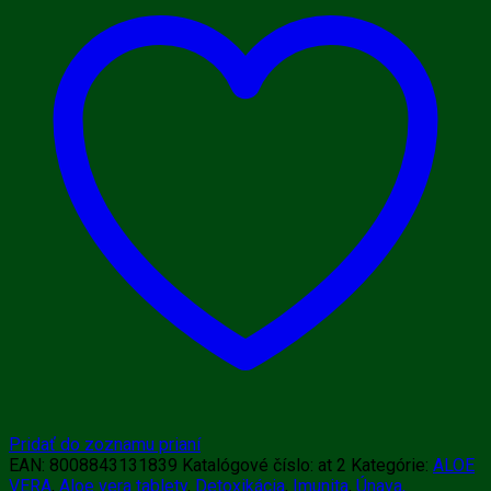
tablety
COLON
CLEANSE
60
ks
Pridať do zoznamu prianí
EAN:
8008843131839
Katalógové číslo:
at 2
Kategórie:
ALOE
VERA
,
Aloe vera tablety
,
Detoxikácia
,
Imunita
,
Únava,