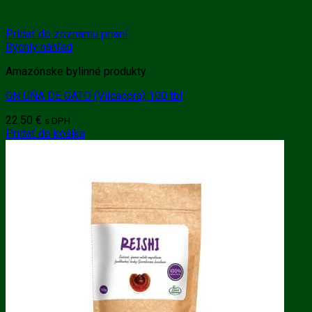
Pridať do zoznamu prianí
Rýchly náhľad
Amazónske bylinné produkty
GN UŇA DE GATO (Vilcacora) 100 tbl
22.50
€
s DPH
Pridať do košíka