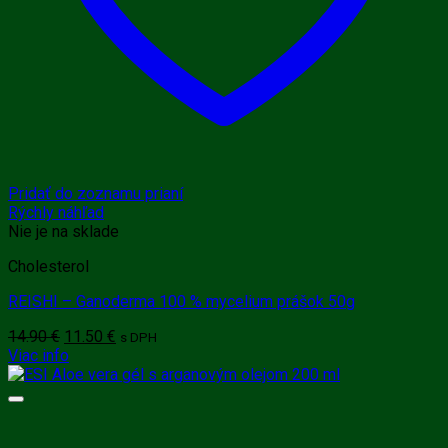
Pridať do zoznamu prianí
Rýchly náhľad
Nie je na sklade
Cholesterol
REISHI – Ganoderma 100 % mycelium prášok 50g
Pôvodná
Aktuálna
14.90
€
11.50
€
s DPH
cena
cena
Viac info
bola:
je:
14.90 €.
11.50 €.