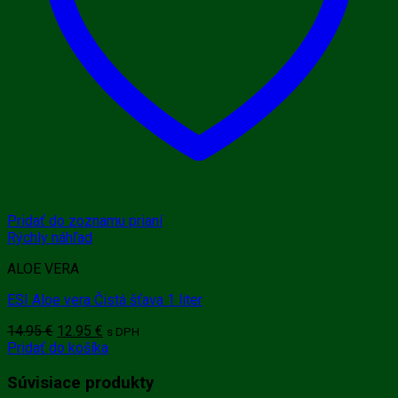
Pridať do zoznamu prianí
Rýchly náhľad
ALOE VERA
ESI Aloe vera Čistá šťava 1 liter
Pôvodná
Aktuálna
14.95
€
12.95
€
s DPH
cena
cena
Pridať do košíka
bola:
je:
14.95 €.
12.95 €.
Súvisiace produkty