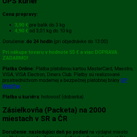
UPS kuriér
Cena prepravy:
3,90 €
pre balík do 3 kg
4,90 €
od 3,01 kg do 10 kg
Doručenie:
do 24 hodín
(pri objednávke do 13:00)
Pri nákupe tovaru v hodnote 55 € a viac DOPRAVA
ZADARMO!
Platba Online:
Platba platobnou kartou MasterCard, Maestro,
VISA, VISA Electron, Diners Club. Platby sú realizované
prostredníctvom modernej a bezpečnej platobnej brány
GP
WebPay
Platba u kuriéra
: hotovosť (dobierka)
Zásielkovňa (Packeta) na 2000
miestach v SR a ČR
Doručenie:
nasledujúci deň po podaní
na výdajné miesto