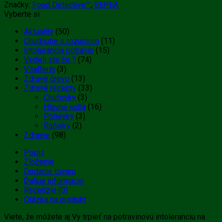
Značky:
Food Detective™
,
SEPEA
Vyberte si
Aktuality
(50)
Chudnutie s rozumom
(11)
Intolerancia potravín
(15)
Vedeli ste že ?
(74)
VitaBerin
(3)
Zdravé črevo
(13)
Zdravé recepty
(33)
Chuťovky
(3)
Hlavné jedlá
(16)
Polievky
(3)
Raňajky
(2)
Zdravie
(98)
Popis
Zloženie
Dodanie tovaru
Ďalšie informácie
Recenzie (0)
Otázka na produkt
Viete, že môžete aj Vy trpieť na potravinovú intoleranciu na