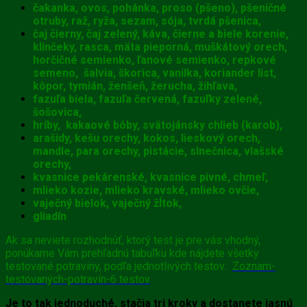
čakanka, ovos, pohánka, proso (pšeno), pšeničné
otruby, raž, ryža, sezam, sója, tvrdá pšenica,
čaj čierny, čaj zelený, káva, čierne a biele korenie,
klinčeky, rasca, mäta pieporná, muškátový orech,
horčičné semienko, ľanové semienko, repkové
semeno, šalvia, škorica, vanilka, koriander list,
kôpor, tymián, ženšeň, žerucha, žihľava,
fazuľa biela, fazuľa červená, fazuľky zelené,
šošovica,
hríby, kakaové bôby, svätojánsky chlieb (karob),
arašidy, kešu orechy, kokos, lieskový orech,
mandle, para orechy, pistácie, slnečnica, vlašské
orechy,
kvasnice pekárenské, kvasnice pivné, chmeľ,
mlieko kozie, mlieko kravské, mlieko ovčie,
vaječný bielok, vaječný žĺtok,
gliadín
Ak sa neviete rozhodnúť, ktorý test je pre vás vhodný,
ponúkame Vám prehľadnú tabuľku kde nájdete všetky
testované potraviny, podľa jednotlivých testov:
Zoznam-
testovaných-potravín-6 testov
Je to tak jednoduché, stačia tri kroky a dostanete jasnú