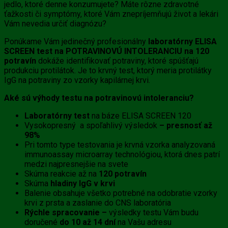
jedlo, ktoré denne konzumujete? Máte rôzne zdravotné
ťažkosti či symptómy, ktoré Vám znepríjemňujú život a lekári
Vám nevedia určiť diagnózu?
Ponúkame Vám jedinečný profesionálny
laboratórny ELISA
SCREEN test na POTRAVINOVÚ INTOLERANCIU na 120
potravín
dokáže identifikovať potraviny, ktoré spúšťajú
produkciu protilátok. Je to krvný test, ktorý meria protilátky
IgG na potraviny zo vzorky kapilárnej krvi.
Aké sú výhody testu na potravinovú intoleranciu?
Laboratórny test
na báze ELISA SCREEN 120
Vysokopresný a spoľahlivý výsledok
– presnosť až
98%
Pri tomto type testovania je krvná vzorka analyzovaná
immunoassay microarray technológiou, ktorá dnes patrí
medzi najpresnejšie na svete
Skúma reakcie až na
120 potravín
Skúma
hladiny IgG v krvi
Balenie obsahuje všetko potrebné na odobratie vzorky
krvi z prsta a zaslanie do CNS laboratória
Rýchle spracovanie –
výsledky testu Vám budu
doručené
do 10 až 14 dní
na Vašu adresu