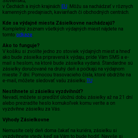
Slovensku,
v Čechách a iných krajinách
EU
. Môžu sa nachádzať v rôznych
kamenných predajniach, kaviarňach či obchodných centrách.
Kde sa výdajné miesta Zásielkovne nachádzajú?
Kompletný zoznam všetkých výdajných miest nájdete na
tomto
odkaze
.
Ako to funguje?
V košíku si zvolíte jedno zo stoviek výdajných miest a hneď
ako bude zásielka pripravená k výdaju, príde Vám SMS a e-
mail s heslom, na ktoré bude zásielka vydaná. Štandardne sú
zásielky doručované na druhý deň a počkajú na výdajnom
mieste 7 dní. Pomocou trasovacieho čísla, ktoré obdržíte na
e-mail, môžete sledovať vašu zásielku
TU
.
Nestihnete si zásielku vyzdvihnúť?
Nevadí, môžete si predĺžiť úložnú dobu zásielky až na 21 dní
alebo prezradíte heslo komukoľvek komu veríte a on
vyzdvihne zásielku za Vás.
Výhody Zásielkovne
Nemusíte celý deň doma čakať na kuriéra, zásielku si
vyzdvihnete vtedy, keď sa Vám to bude hodiť. Navyše si