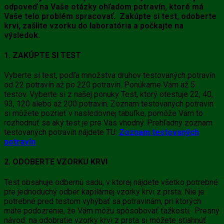
odpoveď na Vaše otázky ohľadom potravín, ktoré má
Vaše telo problém spracovať. Zakúpte si test, odoberte
krvi, zašlite vzorku do laboratória a počkajte na
výsledok.
1. ZAKÚPTE SI TEST
Vyberte si test, podľa množstva druhov testovaných potravín
od 22 potravín až po 220 potravín. Ponúkame Vám až 5
testov. Vyberte si z našej ponuky Test, ktorý otestuje 22, 40,
93, 120 alebo až 200 potravín. Zoznam testovaných potravín
si môžete pozrieť v nasledovnej tabuľke, pomôže Vám to
rozhodnúť sa aký test je pre Vás vhodný. Prehľadný zoznam
testovaných potravín nájdete TU:
Zoznam testovaných
potravín
2. ODOBERTE VZORKU KRVI
Test obsahuje odbernú sadu, v ktorej nájdete všetko potrebné
pre jednoduchý odber kapilárnej vzorky krvi z prsta. Nie je
potrebné pred testom vyhýbať sa potravinám, pri ktorých
máte podozrenie, že Vám môžu spôsobovať ťažkosti. Presný
návod na odobratie vzorky krvi z prsta si môžete stiahnúť