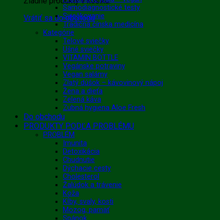
Žiadne produkty v košíku.
Samodiagnostické testy
Sviečkovanie
Vrátiť sa do obchodu
Tradičná čínska medicína
Kategórie
Telové sviečky
Ušné sviečky
VITAMIN BOTTLE
Vegánske potraviny
Vegan salámy
Zlatý dúšok – kávovinový nápoj
Žena a dieťa
Zelená káva
Zubná hygiena Aloe Fresh
Do obchodu
PRODUKTY PODĽA PROBLÉMU
PROBLÉM
Imunita
Detoxikácia
Chudnutie
Dýchacie cesty
Cholesterol
Žalúdok a trávenie
Koža
Kĺby, svaly, kosti
Mozog, pamäť
Spánok