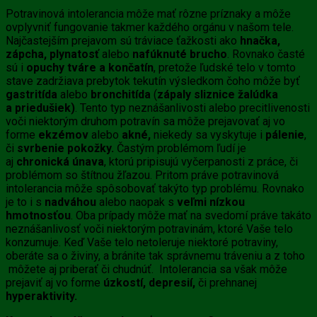
Potravinová intolerancia môže mať rôzne príznaky a môže
ovplyvniť fungovanie takmer každého orgánu v našom tele.
Najčastejším prejavom sú tráviace ťažkosti ako
hnačka,
zápcha, plynatosť
alebo
nafúknuté brucho
. Rovnako časté
sú i
opuchy tváre a končatín
, pretože ľudské telo v tomto
stave zadržiava prebytok tekutín výsledkom čoho môže byť
gastritída
alebo
bronchitída
(
zápaly sliznice žalúdka
a priedušiek)
. Tento typ neznášanlivosti alebo precitlivenosti
voči niektorým druhom potravín sa môže prejavovať aj vo
forme
ekzémov
alebo
akné,
niekedy sa vyskytuje i
pálenie
,
či
svrbenie pokožky.
Častým problémom ľudí je
aj
chronická únava
, ktorú pripisujú vyčerpanosti z práce, či
problémom so štítnou žľazou. Pritom práve potravinová
intolerancia môže spôsobovať takýto typ problému. Rovnako
je to i s
nadváhou
alebo naopak s
veľmi nízkou
hmotnosťou
. Oba prípady môže mať na svedomí práve takáto
neznášanlivosť voči niektorým potravinám, ktoré Vaše telo
konzumuje. Keď Vaše telo netoleruje niektoré potraviny,
oberáte sa o živiny, a bránite tak správnemu tráveniu a z toho
môžete aj priberať či chudnúť. Intolerancia sa však môže
prejaviť aj vo forme
úzkostí, depresií,
či prehnanej
hyperaktivity.