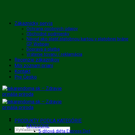
Skip
Zákaznícky servis
to
Ochrana osobných údajov
Obchodné podmienky
content
Návod ako platiť platobnou kartou v platobnej bráne
GP Webpay
Doprava a platba
Vrátenie tovaru / reklamácia
Recenzie zákazníkov
Môj zoznam prianí
Kontakt
Pre Česko
PRODUKTY PODĽA KATEGÓRIE
KATEGÓRIE
Hľadať:
5-dňová diéta Express Diet