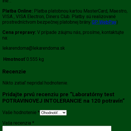
iné…
Platba Online:
Platba platobnou kartou MasterCard, Maestro,
VISA , VISA Electron, Diners Club. Platby sú realizované
prostredníctvom bezpečnej platobnej brány
GP WebPay
)
Cena prepravy:
V prípade záujmu nás, prosíme, kontaktujte
na:
lekarendoma@lekarendoma.sk
Hmotnosť
0.555 kg
Recenzie
Nikto zatiaľ nepridal hodnotenie.
Pridajte prvú recenziu pre “Laboratórny test
POTRAVINOVEJ INTOLERANCIE na 120 potravín”
Vaše hodnotenie
*
Vaša recenzia
*