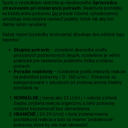
Spolu s výsledkami obdržíte aj všeobecného
Sprievodcu
stravovaním pri intolerancii potravín.
Reaktivita protilátky
na každú jednu potravinu (jej presné číselné vyhodnotenie)
umožňuje individuálne nastaviť jedálny lístok tak aby bol
diétny režim vyvážený.
Každý report (výsledky testovania) obsahuje dva odlišné typy
reportov:
Skupiny potravín
– zoradené abecedne podľa
príslušných potravinových skupín, rozdelenie je veľmi
praktické pre nastavenie jedálneho lístka a rotáciu
potravín.
Poradie reaktivity
– rozdelenie podľa intenzity reakcie
na jednotlivé potraviny / 0- 160 u/ml /. Potraviny sú
kategorizované v závislosti od zistenej úrovne hladiny
protilátok na:
NORMÁLNE
( menej ako 23 U/ml ) = nebola zistená
žiadna zvýšená reakcia organizmu a tieto potraviny
môžete konzumovať bez obmedzenia.
HRANIČNÉ
( 24-29 U/ml) = bola zistená mierna
protilátková reakcia a toto sú mierne “problémové”
potraviny, ktoré by ste mali obmedziť.