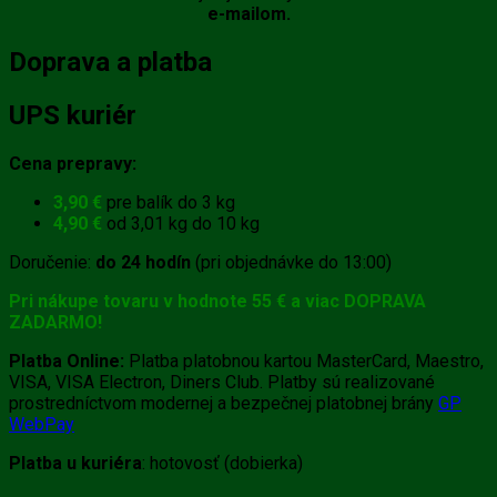
e-mailom.
Doprava a platba
UPS kuriér
Cena prepravy:
3,90 €
pre balík do 3 kg
4,90 €
od 3,01 kg do 10 kg
Doručenie:
do 24 hodín
(pri objednávke do 13:00)
Pri nákupe tovaru v hodnote 55 € a viac DOPRAVA
ZADARMO!
Platba Online:
Platba platobnou kartou MasterCard, Maestro,
VISA, VISA Electron, Diners Club. Platby sú realizované
prostredníctvom modernej a bezpečnej platobnej brány
GP
WebPay
Platba u kuriéra
: hotovosť (dobierka)