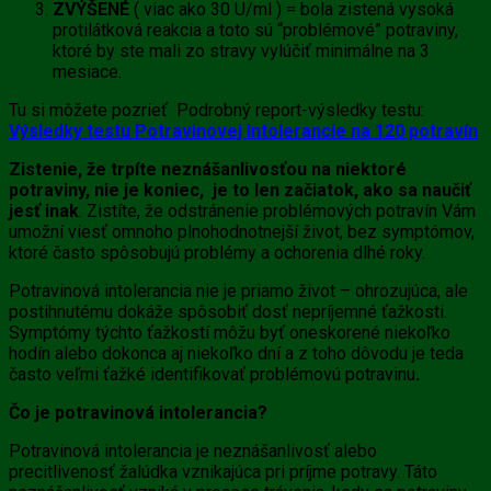
ZVÝŠENÉ
( viac ako 30 U/ml ) = bola zistená vysoká
protilátková reakcia a toto sú “problémové” potraviny,
ktoré by ste mali zo stravy vylúčiť minimálne na 3
mesiace.
Tu si môžete pozrieť Podrobný report-výsledky testu:
Výsledky testu Potravinovej Intolerancie na 120 potravín
Zistenie, že trpíte neznášanlivosťou na niektoré
potraviny, nie je koniec, je to len začiatok, ako sa naučiť
jesť inak
. Zistíte, že odstránenie problémových potravín Vám
umožní viesť omnoho plnohodnotnejší život, bez symptómov,
ktoré často spôsobujú problémy a ochorenia dlhé roky.
Potravinová intolerancia nie je priamo život – ohrozujúca, ale
postihnutému dokáže spôsobiť dosť nepríjemné ťažkosti.
Symptómy týchto ťažkostí môžu byť oneskorené niekoľko
hodín alebo dokonca aj niekoľko dní a z toho dôvodu je teda
často veľmi ťažké identifikovať problémovú potravinu
.
Čo je potravinová intolerancia?
Potravinová intolerancia je neznášanlivosť alebo
precitlivenosť žalúdka vznikajúca pri príjme potravy. Táto