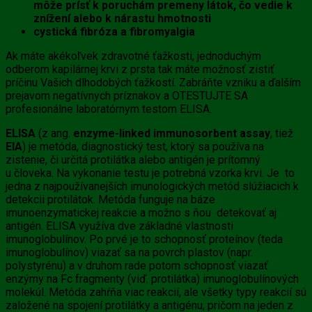
môže prísť k poruchám premeny látok, čo vedie k
znížení alebo k nárastu hmotnosti
cystická fibróza a fibromyalgia
Ak máte akékoľvek zdravotné ťažkosti, jednoduchým
odberom kapilárnej krvi z prsta tak máte možnosť zistiť
príčinu Vašich dlhodobých ťažkostí. Zabráňte vzniku a ďalším
prejavom negatívnych príznakov a OTESTUJTE SA
profesionálne laboratórnym testom ELISA.
ELISA
(z ang.
enzyme-linked immunosorbent assay
, tiež
EIA
) je metóda, diagnostický test, ktorý sa používa na
zistenie, či určitá protilátka alebo antigén je prítomný
u človeka. Na vykonanie testu je potrebná vzorka krvi. Je to
jedna z najpoužívanejších imunologických metód slúžiacich k
detekcii protilátok. Metóda funguje na báze
imunoenzymatickej reakcie a možno s ňou detekovať aj
antigén. ELISA využíva dve základné vlastnosti
imunoglobulínov. Po prvé je to schopnosť proteínov (teda
imunoglobulínov) viazať sa na povrch plastov (napr.
polystyrénu) a v druhom rade potom schopnosť viazať
enzýmy na Fc fragmenty (viď. protilátka) imunoglobulínových
molekúl. Metóda zahŕňa viac reakcií, ale všetky typy reakcií sú
založené na spojení protilátky a antigénu, pričom na jeden z