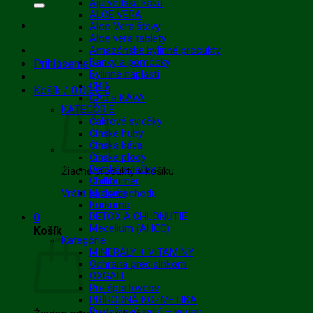
Ajurvédska káva
ALOE VERA
Aloe Vera šťavy
Aloe vera tablety
Amazónske bylinné produkty
Banky a pomôcky
Prihlásenie
Bylinné náplasti
CBD
Košík /
0.00
€
0
ČAJ a KÁVA
KATEGÓRIE
Čakrové sviečky
Čínske huby
Čínska káva
Čínske plody
Detské sviečky
Žiadne produkty v košíku.
Chilliburner
Klobaňa
Vrátiť sa do obchodu
Kurkuma
0
DETOX A CHUDNUTIE
Mecelium (AHCC)
Košík
Kategórie
MINERÁLY + VITAMÍNY
Ochrana pred slnkom
OXGALL
Pre športovcov
PRÍRODNÁ KOZMETIKA
Proteínové jedlá – vegan