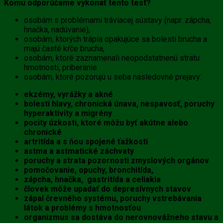
Komu odporúčame vykonať tento test?
osobám s problémami tráviacej sústavy (napr. zápcha,
hnačka, nadúvanie),
osobám, ktorých trápia opakujúce sa bolesti brucha a
majú časté kŕče brucha,
osobám, ktoré zaznamenali neopodstatnenú stratu
hmotnosti, priberanie
osobám, ktoré pozorujú u seba nasledovné prejavy:
ekzémy, vyrážky a akné
bolesti hlavy, chronická únava, nespavosť, poruchy
hyperaktivity a migrény
pocity úzkosti, ktoré môžu byť akútne alebo
chronické
artritída a s ňou spojené ťažkosti
astma a astmatické záchvaty
poruchy a strata pozornosti zmyslových orgánov
pomočovanie, opuchy, bronchitída,
zápcha, hnačka, gastritída a celiakia
človek môže upadať do depresívnych stavov
zápal črevného systému, poruchy vstrebávania
látok a problémy s hmotnosťou
organizmus sa dostáva do nerovnovážneho stavu a