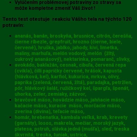
Vylúčením problémovej potraviny zo stravy sa
môže kompletne zmeniť Váš život !
Tento test otestuje reakciu Vášho tela na týchto 120
potravín:
ananás, banán, broskyňa, brusnice, citrón, čerešňa,
čierne ríbezle, grepfruit, hrozno (čierne, biele,
červené), hruška, jablko, jahody, kivi, limetka,
maliny, marhuľa, melón vodový, melón (žltý,
cukrový ananásový), nektarinka, pomaranč, slivky,
avokádo, baklažán, cesnak, cibuľa, červená repa
(cvikla), čilli papričky červené, hrášok, kapusta
(hlávková, kel), karfiol, kukurica, mrkva, olivy,
paprika (zelená, červená, žltá), paradajka, petržlen,
pór, hlávkový šalát, ružičkový kel, špargľa, špenát,
uhorka, zeler, zemiaky, zázvor,
bravčové mäso, hovädzie mäso, jahňacie mäso,
kačacie mäso, kuracie mäso, morčacie mäso,
zverina (divina), teľacie mäso,
homár, hrebenatka, kambala veľká, krab, krevety
(garnáty), losos, makrela, mečiar, morský jazyk,
platesa, pstruh, slávka jedná (mušľa), sleď, treska
škvrnitá, treska, tuniak, ustrica,