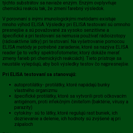
týchto substrátov sa naviaže enzým. Enzým ovplyvňuje
chemickú reakciu tak, že zmení farebný výsledok.
V porovnaní s inými imunologickými metódami existuje
mnoho výhod ELISA. Výsledky pri ELISA testovaní sú omnoho
presnejšie a sú považované za vysoko senzitívne a
špecifické a pri testovaní sa nemusia používať rádioizotopy
(rádioaktívne látky) pri testovaní. Na vyšetrovanie pomocou
ELISA metódy je potrebné zariadenie, ktoré sa nazýva ELISA
reader (je to veľký spektrofotometer, ktorý dokáže merať
zmeny farieb pri chemických reakciách). Tieto prístroje sa
neustále vylepšujú, aby boli výsledky testov čo najpresnejšie.
Pri ELISA testovaní sa stanovujú:
autoprotilátky- protilátky, ktoré napádajú bunky
vlastného organizmu
špecifické protilátky, ktoré sa vytvorili proti očkovacím
antigénom, proti infekčným činiteľom (baktérie, vírusy a
parazity)
cytokíny- sú to látky, ktoré regulujú rast buniek, ich
dozrievanie a delenie, ich hodnoty sú zvýšené aj pri
zápaloch