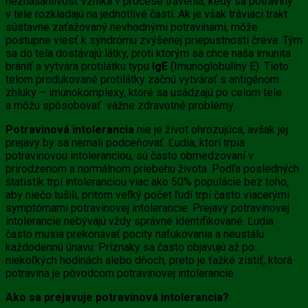
neznášanlivosť vzniká v procese trávenia, kedy sa potraviny
v tele rozkladajú na jednotlivé časti. Ak je však tráviaci trakt
sústavne zaťažovaný nevhodnými potravinami, môže
postupne viesť k syndrómu zvýšenej priepustnosti čreva. Tým
sa do tela dostávajú látky, proti ktorým sa chce naša imunita
brániť a vytvára protilátku typu
IgE
(Imunoglobulíny E). Tieto
telom produkované protilátky začnú vytvárať s antigénom
zhluky – imunokomplexy, ktoré sa usádzajú po celom tele
a môžu spôsobovať vážne zdravotné problémy.
Potravinová intolerancia
nie je život ohrozujúca, avšak jej
prejavy by sa nemali podceňovať. Ľudia, ktorí trpia
potravinovou intoleranciou, sú často obmedzovaní v
prirodzenom a normálnom priebehu života. Podľa posledných
štatistík trpí intoleranciou viac ako 50% populácie bez toho,
aby niečo tušili, pritom veľký počet ľudí trpí často viacerými
symptómami potravinovej intolerancie. Prejavy potravinovej
intolerancie nebývajú vždy správne identifikované. Ľudia
často musia prekonávať pocity nafukovania a neustálu
každodennú únavu. Príznaky sa často objavujú až po
niekoľkých hodinách alebo dňoch, preto je ťažké zistiť, ktorá
potravina je pôvodcom potravinovej intolerancie.
Ako sa prejavuje potravinová intolerancia?