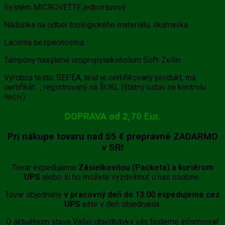
Systém MICROVETTE jednorázový
Nádobka na odber biologického materiálu, skúmavka
Lacenta bezpečnostná
Tampóny nasýtené izopropylalkoholom Soft-Zellin
Výrobca testu: SEPEA, test je certifikovaný produkt, má
certifikát:
, registrovaný na ŠUKL (štátny ústav na kontrolu
liečiv).
DOPRAVA od 2,70 Eur.
Pri nákupe tovaru
nad 55 €
prepravné
ZADARMO
v SR!
Tovar expedujeme
Zásielkovňou (Packeta) a kuriérom
UPS
alebo si ho môžete vyzdvihnúť u nás osobne
.
Tovar objednaný
v pracovný deň do 13:00 expedujeme cez
UPS
ešte v deň objednania.
O aktuálnom stave Vašej objednávky vás budeme informovať