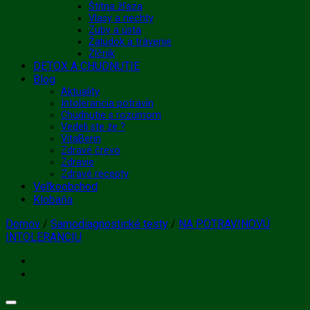
Štítna žľaza
Vlasy a nechty
Zuby a ústa
Žalúdok a trávenie
Žlčník
DETOX A CHUDNUTIE
Blog
Aktuality
Intolerancia potravín
Chudnutie s rozumom
Vedeli ste že ?
VitaBerin
Zdravé črevo
Zdravie
Zdravé recepty
Veľkoobchod
Klobaňa
Domov
/
Samodiagnostické testy
/
NA POTRAVINOVÚ
INTOLERANCIU