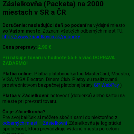
Zásielkovňa (Packeta) na 2000
miestach v SR a ČR
Doručenie:
nasledujúci deň po podaní
na výdajné miesto
vo Vašom meste
. Zoznam všetkých odberných miest TU:
https://www.zasielkovna.sk/pobocky
Cena prepravy:
2,90 €
Pri nákupe tovaru v hodnote 55 € a viac DOPRAVA
ZADARMO!
Platba online:
Platba platobnou kartou MasterCard, Maestro,
VISA, VISA Electron, Diners Club. Platby sú realizované
prostredníctvom bezpečnej platobnej brány
GP WebPay
).
Platba v Zásielkovni:
hotovosť (dobierka) alebo kartou na
mieste pri prevzatí tovaru.
Čo je Zásielkovňa?
Pre svoj balíček si môžete skočiť sami do niektorého z
odberných miest – Zásielkovní
. Zásielkovňa je logistická
spoločnosť, ktorá prevádzkuje výdajné miesta po celom