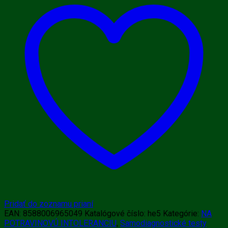
na
120
potravín
Pridať do zoznamu prianí
EAN:
8588006965049
Katalógové číslo:
he5
Kategórie:
NA
POTRAVINOVÚ INTOLERANCIU
,
Samodiagnostické testy