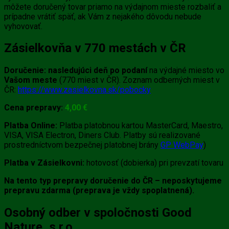
môžete doručený tovar priamo na výdajnom mieste rozbaliť a
prípadne vrátiť späť, ak Vám z nejakého dôvodu nebude
vyhovovať.
Zásielkovňa v 770 mestách v ČR
Doručenie:
nasledujúci deň po podaní
na výdajné miesto vo
Vašom meste
(770 miest v ČR). Zoznam odberných miest v
ČR:
https://www.zasielkovna.sk/pobocky
Cena prepravy:
4
,0
0 €
Platba Online:
Platba platobnou kartou MasterCard, Maestro,
VISA, VISA Electron, Diners Club. Platby sú realizované
prostredníctvom bezpečnej platobnej brány
GP WebPay
)
Platba v Zásielkovni:
hotovosť (dobierka) pri prevzatí tovaru
Na tento typ prepravy doručenie do ČR – neposkytujeme
prepravu zdarma (preprava je vždy spoplatnená).
Osobný odber v spoločnosti Good
Nature, s.r.o