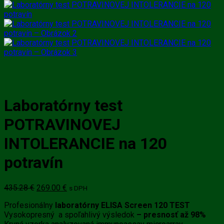
Laboratórny test
POTRAVINOVEJ
INTOLERANCIE na 120
potravín
Pôvodná
Aktuálna
435.28
€
269.00
€
s DPH
cena
cena
Profesionálny
laboratórny
ELISA Screen 120
TEST
bola:
je:
Vysokopresný a spoľahlivý výsledok
– presnosť až 98%
435.28 €.
269.00 €.