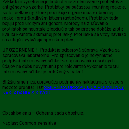
Základom vyšetrenia je hodnotenie a stanovenie protilátok a
antigénov vo vzorke. Protilátky sú súčasťou imunitnej reakcie,
sú to bielkoviny, ktoré produkuje organizmus v obrannej
reakcii proti škodlivým látkam (antigénom). Protilátky teda
bojujú proti určitým antigénom. Metódy na zisťovanie
protilátok sa neustále zlepšujú a tak sa presne dokáže zistiť
kvalita kvantita skúmanej protilátky. Protilátka sa vždy naviaže
na antigén, vytvárajú spolu komplex.
UPOZORNENIE !
Produkt je odberová súprava. Vzorka sa
spracováva laboratórne. Pre spracovanie je nevyhnutné
podpísať informovaný súhlas so spracovaním osobných
údajov na dobu nevyhnutnú pre relevantné vykonanie testu.
Informovaný súhlas je priložený v balení.
Bližšiu smernicu, upravujúcu podmienky nakladania s krvou si
môžete prečítať TU:
SMERNICA UPRAVUJÚCA PODMIENKY
NAKLADANIA S KRVOU
Obsah balenia – Odberná sada obsahuje:
Náplasť Cosmos sensitive