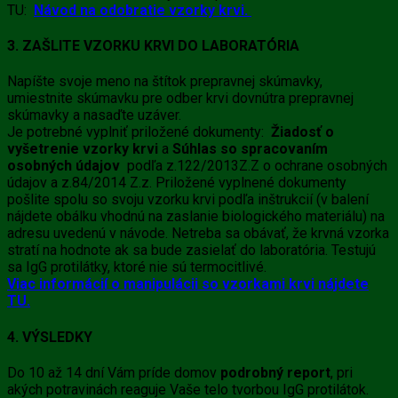
TU:
Návod na odobratie vzorky krvi.
3. ZAŠLITE VZORKU KRVI DO LABORATÓRIA
Napíšte svoje meno na štítok prepravnej skúmavky,
umiestnite skúmavku pre odber krvi dovnútra prepravnej
skúmavky a nasaďte uzáver.
Je potrebné vyplniť priložené dokumenty:
Žiadosť o
vyšetrenie vzorky krvi
a
Súhlas so spracovaním
osobných údajov
podľa z.122/2013Z.Z o ochrane osobných
údajov a z.84/2014 Z.z. Priložené vyplnené dokumenty
pošlite spolu so svoju vzorku krvi podľa inštrukcií (v balení
nájdete obálku vhodnú na zaslanie biologického materiálu) na
adresu uvedenú v návode. Netreba sa obávať, že krvná vzorka
stratí na hodnote ak sa bude zasielať do laboratória. Testujú
sa IgG protilátky, ktoré nie sú termocitlivé.
Viac informácií o manipulácii so vzorkami krvi nájdete
TU.
4. VÝSLEDKY
Do 10 až 14 dní Vám príde domov
podrobný report
, pri
akých potravinách reaguje Vaše telo tvorbou IgG protilátok.