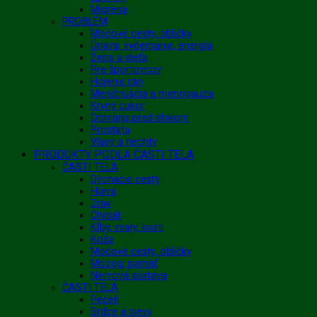
Migréna
PROBLÉM
Močové cesty, obličky
Únava, vyčerpanie, energia
Žena a dieťa
Pre športovcov
Hojenie rán
Menštruácia a menopauza
Krvný cukor
Ochrana pred slnkom
Prostata
Vlasy a nechty
PRODUKTY PODĽA ČASTI TELA
ČASTI TELA
Dýchacie cesty
Hlava
Zrak
Chrbát
Kĺby, svaly, kosti
Koža
Močové cesty, obličky
Mozog, pamäť
Nervová sústava
ČASTI TELA
Pečeň
Srdce a cievy