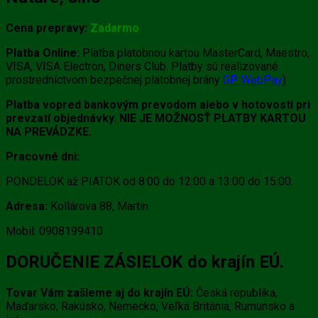
Cena prepravy:
Zadarmo
Platba Online:
Platba platobnou kartou MasterCard, Maestro,
VISA, VISA Electron, Diners Club. Platby sú realizované
prostredníctvom bezpečnej platobnej brány
GP WebPay
)
Platba vopred bankovým prevodom alebo v hotovosti pri
prevzatí objednávky. NIE JE MOŽNOSŤ PLATBY KARTOU
NA PREVÁDZKE.
Pracovné dni:
PONDELOK až PIATOK od 8:00 do 12:00 a 13:00 do 15:00.
Adresa:
Kollárova 88, Martin
Mobil: 0908199410
DORUČENIE ZÁSIELOK do krajín EÚ.
Tovar Vám zašleme aj do krajín EÚ:
Česká republika,
Maďarsko, Rakúsko, Nemecko, Veľká Británia, Rumunsko a