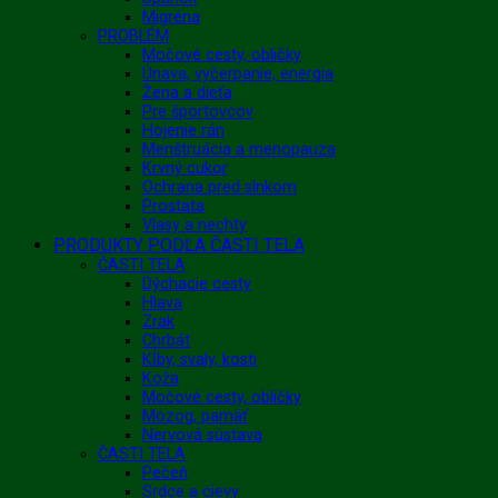
Migréna
PROBLÉM
Močové cesty, obličky
Únava, vyčerpanie, energia
Žena a dieťa
Pre športovcov
Hojenie rán
Menštruácia a menopauza
Krvný cukor
Ochrana pred slnkom
Prostata
Vlasy a nechty
PRODUKTY PODĽA ČASTI TELA
ČASTI TELA
Dýchacie cesty
Hlava
Zrak
Chrbát
Kĺby, svaly, kosti
Koža
Močové cesty, obličky
Mozog, pamäť
Nervová sústava
ČASTI TELA
Pečeň
Srdce a cievy