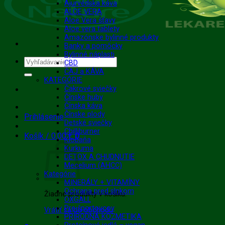
Ajurvédska káva
ALOE VERA
Aloe Vera šťavy
Aloe vera tablety
Amazónske bylinné produkty
Banky a pomôcky
Bylinné náplasti
Hľadať:
CBD
ČAJ a KÁVA
KATEGÓRIE
Čakrové sviečky
Čínske huby
Čínska káva
Čínske plody
Prihlásenie
Detské sviečky
Chilliburner
Košík /
0.00
€
0
Klobaňa
Kurkuma
DETOX A CHUDNUTIE
Mecelium (AHCC)
Kategórie
MINERÁLY + VITAMÍNY
Ochrana pred slnkom
Žiadne produkty v košíku.
OXGALL
Pre športovcov
Vrátiť sa do obchodu
PRÍRODNÁ KOZMETIKA