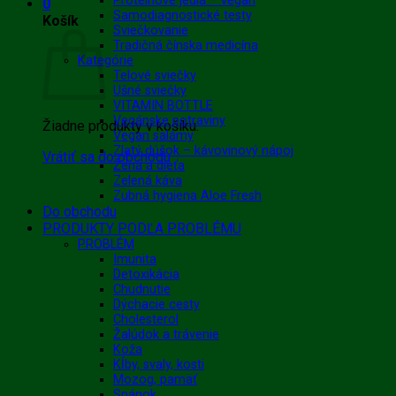
Proteínové jedlá – vegan
0
Samodiagnostické testy
Košík
Sviečkovanie
Tradičná čínska medicína
Kategórie
Telové sviečky
Ušné sviečky
VITAMIN BOTTLE
Vegánske potraviny
Žiadne produkty v košíku.
Vegan salámy
Zlatý dúšok – kávovinový nápoj
Vrátiť sa do obchodu
Žena a dieťa
Zelená káva
Zubná hygiena Aloe Fresh
Do obchodu
PRODUKTY PODĽA PROBLÉMU
PROBLÉM
Imunita
Detoxikácia
Chudnutie
Dýchacie cesty
Cholesterol
Žalúdok a trávenie
Koža
Kĺby, svaly, kosti
Mozog, pamäť
Spánok