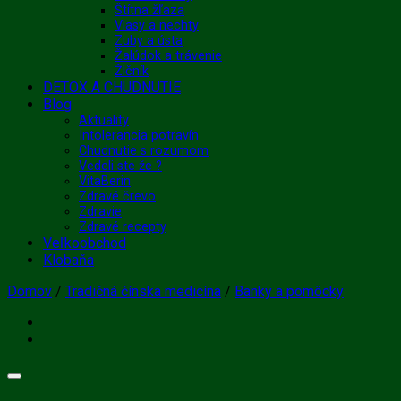
Štítna žľaza
Vlasy a nechty
Zuby a ústa
Žalúdok a trávenie
Žlčník
DETOX A CHUDNUTIE
Blog
Aktuality
Intolerancia potravín
Chudnutie s rozumom
Vedeli ste že ?
VitaBerin
Zdravé črevo
Zdravie
Zdravé recepty
Veľkoobchod
Klobaňa
Domov
/
Tradičná čínska medicína
/
Banky a pomôcky