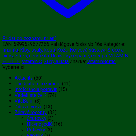
Pridať do zoznamu prianí
EAN:
5999529677266
Katalógové číslo:
vb 16a
Kategórie:
Imunita
,
Kĺby, svaly, kosti
,
Koža
,
Nervová sústava
,
Srdce a
cievy
,
Stres, nervozita
,
Únava, vyčerpanie, energia
,
VITAMIN
BOTTLE
,
Vitamín C
,
Zuby a ústa
Značka:
VitaminBottle
Vyberte si
Aktuality
(50)
Chudnutie s rozumom
(11)
Intolerancia potravín
(15)
Vedeli ste že ?
(74)
VitaBerin
(3)
Zdravé črevo
(13)
Zdravé recepty
(33)
Chuťovky
(3)
Hlavné jedlá
(16)
Polievky
(3)
Raňajky
(2)