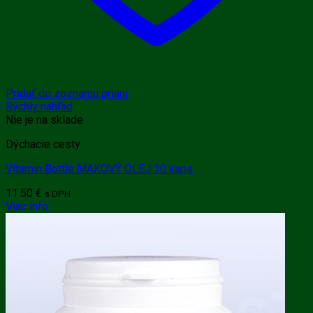
Pridať do zoznamu prianí
Rýchly náhľad
Nie je na sklade
Dýchacie cesty
Vitamin Bottle MAKOVÝ OLEJ 30 kaps
11.50
€
s DPH
Viac info