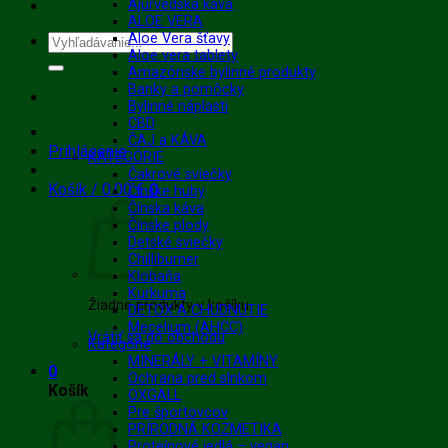
Ajurvédska káva
ALOE VERA
Aloe Vera šťavy
Hľadať:
Aloe vera tablety
Amazónske bylinné produkty
Banky a pomôcky
Bylinné náplasti
CBD
ČAJ a KÁVA
Prihlásenie
KATEGÓRIE
Čakrové sviečky
Košík /
0.00
€
0
Čínske huby
Čínska káva
Čínske plody
Detské sviečky
Chilliburner
Klobaňa
Kurkuma
Žiadne produkty v košíku.
DETOX A CHUDNUTIE
Mecelium (AHCC)
Vrátiť sa do obchodu
Kategórie
MINERÁLY + VITAMÍNY
0
Ochrana pred slnkom
Košík
OXGALL
Pre športovcov
PRÍRODNÁ KOZMETIKA
Proteínové jedlá – vegan