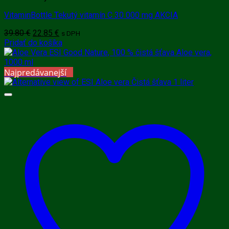
VitaminBottle Tekutý vitamín C 30 000 mg AKCIA
Pôvodná
Aktuálna
39.80
€
22.85
€
s DPH
cena
cena
Pridať do košíka
bola:
je:
39.80 €.
22.85 €.
Najpredávanejší