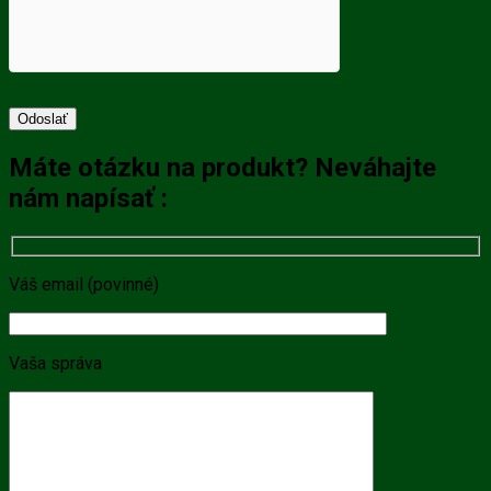
Máte otázku na produkt? Neváhajte
nám napísať :
Váš email (povinné)
Vaša správa