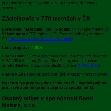
prípadne vrátiť späť, ak Vám z nejakého dôvodu nebude
vyhovovať.
Zásielkovňa v 770 mestách v ČR
Doručenie:
nasledujúci deň po podaní
na výdajné miesto vo
Vašom meste
(770 miest v ČR). Zoznam odberných miest v
ČR:
https://www.zasielkovna.sk/pobocky
Cena prepravy:
4
,0
0 €
Platba Online:
Platba platobnou kartou MasterCard, Maestro,
VISA, VISA Electron, Diners Club. Platby sú realizované
prostredníctvom bezpečnej platobnej brány
GP WebPay
)
Platba v Zásielkovni:
hotovosť (dobierka) pri prevzatí tovaru
Na tento typ prepravy doručenie do ČR – neposkytujeme
prepravu zdarma (preprava je vždy spoplatnená).
Osobný odber v spoločnosti Good
Nature, s.r.o