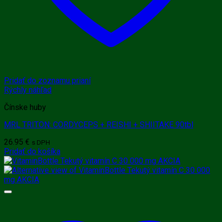
Pridať do zoznamu prianí
Rýchly náhľad
Čínske huby
MRL TRITON: CORDYCEPS + REISHI + SHIITAKE 90tbl
26.95
€
s DPH
Pridať do košíka