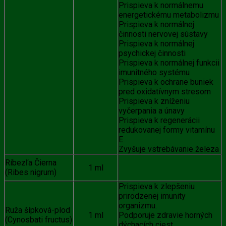
Prispieva k normálnemu
energetickému metabolizmu
Prispieva k normálnej
činnosti nervovej sústavy
Prispieva k normálnej
psychickej činnosti
Prispieva k normálnej funkcii
imunitného systému
Prispieva k ochrane buniek
pred oxidatívnym stresom
Prispieva k zníženiu
vyčerpania a únavy
Prispieva k regenerácii
redukovanej formy vitamínu
E
Zvyšuje vstrebávanie železa
Ríbezľa Čierna
1 ml
(Ribes nigrum)
Prispieva k zlepšeniu
prirodzenej imunity
organizmu.
Ruža šípková-plod
1 ml
Podporuje zdravie horných
(Cynosbati fructus)
dýchacích ciest.