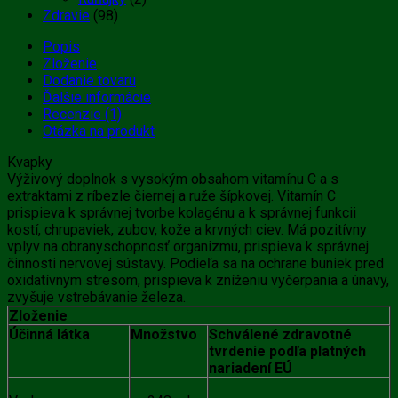
Zdravie
(98)
Popis
Zloženie
Dodanie tovaru
Ďalšie informácie
Recenzie (1)
Otázka na produkt
Kvapky
Výživový doplnok s vysokým obsahom vitamínu C a s
extraktami z ríbezle čiernej a ruže šípkovej. Vitamín C
prispieva k správnej tvorbe kolagénu a k správnej funkcii
kostí, chrupaviek, zubov, kože a krvných ciev. Má pozitívny
vplyv na obranyschopnosť organizmu, prispieva k správnej
činnosti nervovej sústavy. Podieľa sa na ochrane buniek pred
oxidatívnym stresom, prispieva k zníženiu vyčerpania a únavy,
zvyšuje vstrebávanie železa.
Zloženie
Účinná látka
Množstvo
Schválené zdravotné
tvrdenie podľa platných
nariadení EÚ