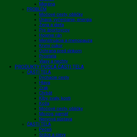
Migréna
PROBLÉM
Močové cesty, obličky
Únava, vyčerpanie, energia
Žena a dieťa
Pre športovcov
Hojenie rán
Menštruácia a menopauza
Krvný cukor
Ochrana pred slnkom
Prostata
Vlasy a nechty
PRODUKTY PODĽA ČASTI TELA
ČASTI TELA
Dýchacie cesty
Hlava
Zrak
Chrbát
Kĺby, svaly, kosti
Koža
Močové cesty, obličky
Mozog, pamäť
Nervová sústava
ČASTI TELA
Pečeň
Srdce a cievy