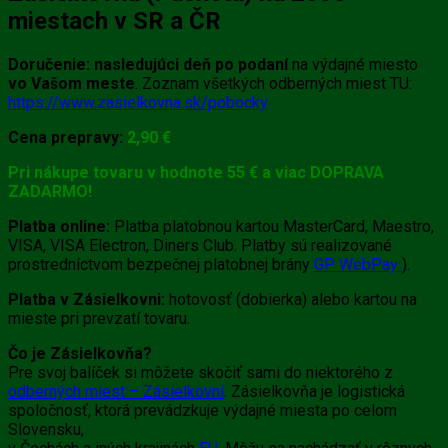
miestach v SR a ČR
Doručenie:
nasledujúci deň po podaní
na výdajné miesto
vo Vašom meste
. Zoznam všetkých odberných miest TU:
https://www.zasielkovna.sk/pobocky
Cena prepravy:
2,90 €
Pri nákupe tovaru v hodnote 55 € a viac DOPRAVA
ZADARMO!
Platba online:
Platba platobnou kartou MasterCard, Maestro,
VISA, VISA Electron, Diners Club. Platby sú realizované
prostredníctvom bezpečnej platobnej brány
GP WebPay
).
Platba v Zásielkovni:
hotovosť (dobierka) alebo kartou na
mieste pri prevzatí tovaru.
Čo je Zásielkovňa?
Pre svoj balíček si môžete skočiť sami do niektorého z
odberných miest – Zásielkovní
. Zásielkovňa je logistická
spoločnosť, ktorá prevádzkuje výdajné miesta po celom
Slovensku,