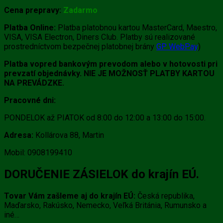
Cena prepravy:
Zadarmo
Platba Online:
Platba platobnou kartou MasterCard, Maestro,
VISA, VISA Electron, Diners Club. Platby sú realizované
prostredníctvom bezpečnej platobnej brány
GP WebPay
)
Platba vopred bankovým prevodom alebo v hotovosti pri
prevzatí objednávky. NIE JE MOŽNOSŤ PLATBY KARTOU
NA PREVÁDZKE.
Pracovné dni:
PONDELOK až PIATOK od 8:00 do 12:00 a 13:00 do 15:00.
Adresa:
Kollárova 88, Martin
Mobil: 0908199410
DORUČENIE ZÁSIELOK do krajín EÚ.
Tovar Vám zašleme aj do krajín EÚ:
Česká republika,
Maďarsko, Rakúsko, Nemecko, Veľká Británia, Rumunsko a
iné…