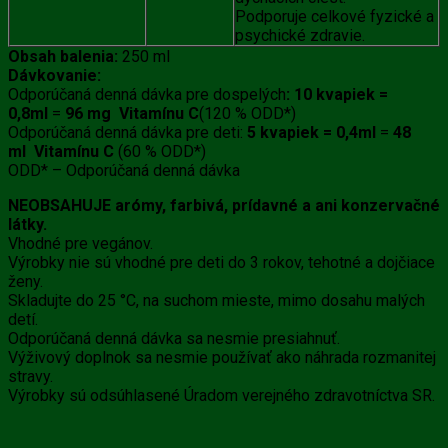
Podporuje celkové fyzické a
psychické zdravie.
Obsah balenia:
250 ml
Dávkovanie:
Odporúčaná denná dávka pre dospelých
:
10 kvapiek =
0,8ml
=
96 mg Vitamínu C
(120 % ODD*)
Odporúčaná denná dávka pre deti:
5 kvapiek = 0,4ml
=
48
ml Vitamínu C
(60 % ODD*)
ODD* – Odporúčaná denná dávka
NEOBSAHUJE arómy, farbivá, prídavné a ani konzervačné
látky.
Vhodné pre vegánov.
Výrobky nie sú vhodné pre deti do 3 rokov, tehotné a dojčiace
ženy.
Skladujte do 25 °C, na suchom mieste, mimo dosahu malých
detí.
Odporúčaná denná dávka sa nesmie presiahnuť.
Výživový doplnok sa nesmie používať ako náhrada rozmanitej
stravy.
Výrobky sú odsúhlasené Úradom verejného zdravotníctva SR.