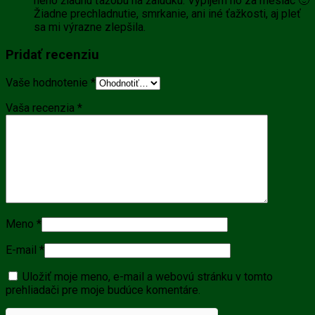
neho žiadnu ťažobu na žalúdku. Vypijem ho za mesiac 🙂
Žiadne prechladnutie, smrkanie, ani iné ťažkosti, aj pleť
sa mi výrazne zlepšila.
Pridať recenziu
Vaše hodnotenie
*
Vaša recenzia
*
Meno
*
E-mail
*
Uložiť moje meno, e-mail a webovú stránku v tomto
prehliadači pre moje budúce komentáre.