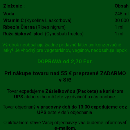
Zloženie :
Obsah
Voda
248 ml
Vitamín C
(Kyselina L askorbová)
30 000
Ríbezľa Čierna
(Ribes nigrum)
1 ml
Ruža šípková-plod
(Cynosbati fructus)
1 ml
Výrobok neobsahuje žiadne prídavné látky ani konzervačné
látky! Je vhodný pre vegetariánov, vegánov, neobsahuje lepok.
DOPRAVA od 2,70 Eur.
Pri nákupe tovaru
nad 55 €
prepravné
ZADARMO
v SR!
Tovar expedujeme
Zásielkovňou (Packeta) a kuriérom
UPS
alebo si ho môžete vyzdvihnúť u nás osobne
.
Tovar objednaný
v pracovný deň do 13:00 expedujeme cez
UPS
ešte v deň objednania.
O aktuálnom stave Vašej objednávky vás budeme informovať
e-mailom.