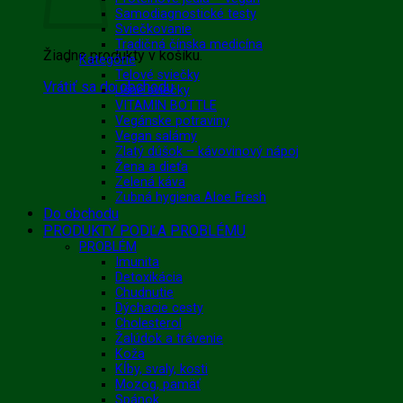
Samodiagnostické testy
Sviečkovanie
Tradičná čínska medicína
Žiadne produkty v košíku.
Kategórie
Telové sviečky
Vrátiť sa do obchodu
Ušné sviečky
VITAMIN BOTTLE
Vegánske potraviny
Vegan salámy
Zlatý dúšok – kávovinový nápoj
Žena a dieťa
Zelená káva
Zubná hygiena Aloe Fresh
Do obchodu
PRODUKTY PODĽA PROBLÉMU
PROBLÉM
Imunita
Detoxikácia
Chudnutie
Dýchacie cesty
Cholesterol
Žalúdok a trávenie
Koža
Kĺby, svaly, kosti
Mozog, pamäť
Spánok