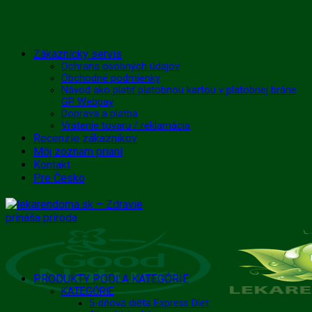
Skip
Zákaznícky servis
to
Ochrana osobných údajov
Obchodné podmienky
content
Návod ako platiť platobnou kartou v platobnej bráne
GP Webpay
Doprava a platba
Vrátenie tovaru / reklamácia
Recenzie zákazníkov
Môj zoznam prianí
Kontakt
Pre Česko
PRODUKTY PODĽA KATEGÓRIE
KATEGÓRIE
5-dňová diéta Express Diet