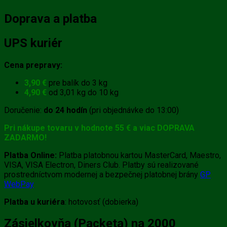
Doprava a platba
UPS kuriér
Cena prepravy:
3,90 €
pre balík do 3 kg
4,90 €
od 3,01 kg do 10 kg
Doručenie:
do 24 hodín
(pri objednávke do 13:00)
Pri nákupe tovaru v hodnote 55 € a viac DOPRAVA
ZADARMO!
Platba Online:
Platba platobnou kartou MasterCard, Maestro,
VISA, VISA Electron, Diners Club. Platby sú realizované
prostredníctvom modernej a bezpečnej platobnej brány
GP
WebPay
Platba u kuriéra
: hotovosť (dobierka)
Zásielkovňa (Packeta) na 2000