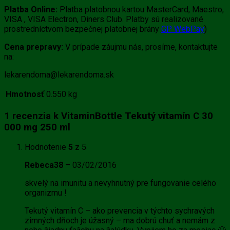
Platba Online:
Platba platobnou kartou MasterCard, Maestro,
VISA , VISA Electron, Diners Club. Platby sú realizované
prostredníctvom bezpečnej platobnej brány
GP WebPay
)
Cena prepravy:
V prípade záujmu nás, prosíme, kontaktujte
na:
lekarendoma@lekarendoma.sk
Hmotnosť
0.550 kg
1 recenzia k
VitaminBottle Tekutý vitamín C 30
000 mg 250 ml
Hodnotenie
5
z 5
Rebeca38
–
03/02/2016
skvelý na imunitu a nevyhnutný pre fungovanie celého
organizmu !
Tekutý vitamín C – ako prevencia v týchto sychravých
zimných dňoch je úžasný – ma dobrú chuť a nemám z