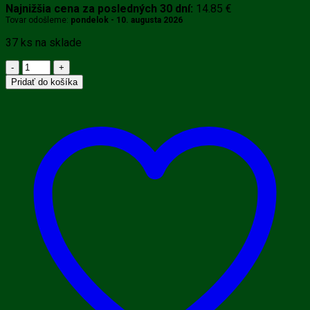
Najnižšia cena za posledných 30 dní:
14.85
€
Tovar odošleme:
pondelok - 10. augusta 2026
37 ks na sklade
množstvo
VitaminBottle
Pridať do košíka
Tekutý
vitamín
C
30
000
mg
250
ml