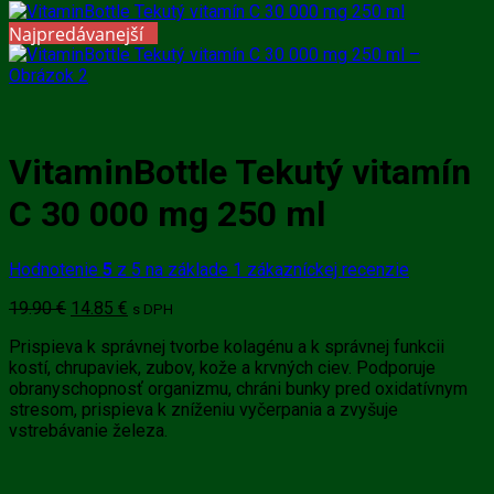
Najpredávanejší
VitaminBottle Tekutý vitamín
C 30 000 mg 250 ml
Hodnotenie
5
z 5 na základe
1
zákazníckej recenzie
Pôvodná
Aktuálna
19.90
€
14.85
€
s DPH
cena
cena
Prispieva k správnej tvorbe kolagénu a k správnej funkcii
bola:
je:
kostí, chrupaviek, zubov, kože a krvných ciev. Podporuje
19.90 €.
14.85 €.
obranyschopnosť organizmu, chráni bunky pred oxidatívnym
stresom, prispieva k zníženiu vyčerpania a zvyšuje
vstrebávanie železa.