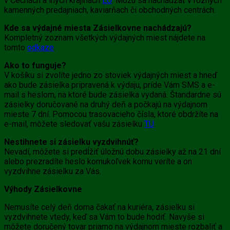
v Čechách a iných krajinách
EU
. Môžu sa nachádzať v rôznych
kamenných predajniach, kaviarňach či obchodných centrách.
Kde sa výdajné miesta Zásielkovne nachádzajú?
Kompletný zoznam všetkých výdajných miest nájdete na
tomto
odkaze
.
Ako to funguje?
V košíku si zvolíte jedno zo stoviek výdajných miest a hneď
ako bude zásielka pripravená k výdaju, príde Vám SMS a e-
mail s heslom, na ktoré bude zásielka vydaná. Štandardne sú
zásielky doručované na druhý deň a počkajú na výdajnom
mieste 7 dní. Pomocou trasovacieho čísla, ktoré obdržíte na
e-mail, môžete sledovať vašu zásielku
TU
.
Nestihnete si zásielku vyzdvihnúť?
Nevadí, môžete si predĺžiť úložnú dobu zásielky až na 21 dní
alebo prezradíte heslo komukoľvek komu veríte a on
vyzdvihne zásielku za Vás.
Výhody Zásielkovne
Nemusíte celý deň doma čakať na kuriéra, zásielku si
vyzdvihnete vtedy, keď sa Vám to bude hodiť. Navyše si
môžete doručený tovar priamo na výdajnom mieste rozbaliť a