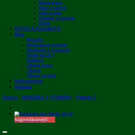
Štítna žľaza
Vlasy a nechty
Zuby a ústa
Žalúdok a trávenie
Žlčník
DETOX A CHUDNUTIE
Blog
Aktuality
Intolerancia potravín
Chudnutie s rozumom
Vedeli ste že ?
VitaBerin
Zdravé črevo
Zdravie
Zdravé recepty
Veľkoobchod
Klobaňa
Domov
/
MINERÁLY + VITAMÍNY
/
Vitamín C
Najpredávanejší