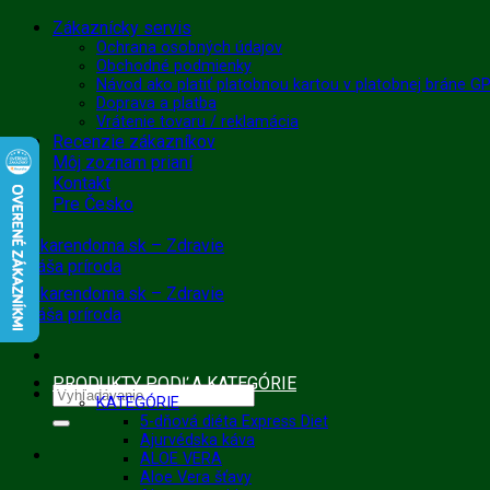
Skip
Zákaznícky servis
to
Ochrana osobných údajov
Obchodné podmienky
content
Návod ako platiť platobnou kartou v platobnej bráne 
Doprava a platba
Vrátenie tovaru / reklamácia
Recenzie zákazníkov
Môj zoznam prianí
Kontakt
Pre Česko
PRODUKTY PODĽA KATEGÓRIE
Hľadať:
KATEGÓRIE
5-dňová diéta Express Diet
Ajurvédska káva
ALOE VERA
Aloe Vera šťavy