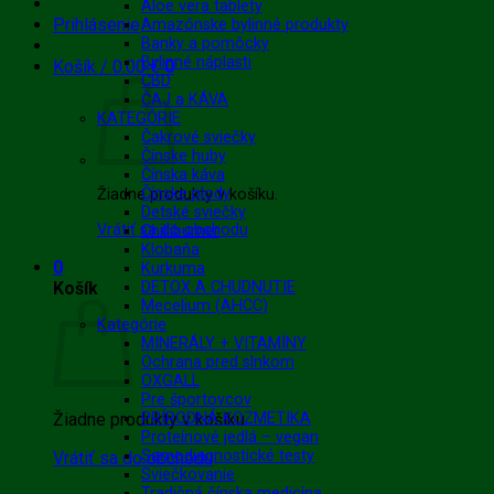
Aloe vera tablety
Prihlásenie
Amazónske bylinné produkty
Banky a pomôcky
Bylinné náplasti
Košík /
0.00
€
0
CBD
ČAJ a KÁVA
KATEGÓRIE
Čakrové sviečky
Čínske huby
Čínska káva
Čínske plody
Žiadne produkty v košíku.
Detské sviečky
Vrátiť sa do obchodu
Chilliburner
Klobaňa
0
Kurkuma
Košík
DETOX A CHUDNUTIE
Mecelium (AHCC)
Kategórie
MINERÁLY + VITAMÍNY
Ochrana pred slnkom
OXGALL
Pre športovcov
Žiadne produkty v košíku.
PRÍRODNÁ KOZMETIKA
Proteínové jedlá – vegan
Samodiagnostické testy
Vrátiť sa do obchodu
Sviečkovanie
Tradičná čínska medicína