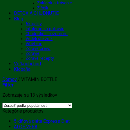
Žalúdok a trávenie
Žlčník
DETOX A CHUDNUTIE
Blog
Aktuality
Intolerancia potravín
Chudnutie s rozumom
Vedeli ste že ?
VitaBerin
Zdravé črevo
Zdravie
Zdravé recepty
Veľkoobchod
Klobaňa
Domov
/
VITAMIN BOTTLE
Filter
Zoradené
Zobrazuje sa 13 výsledkov
podľa
popularity
Kategórie produktov
5-dňová diéta Express Diet
ALOE VERA