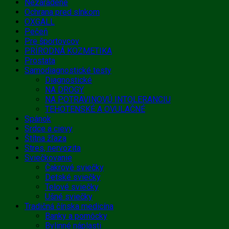
Nezaradené
Ochrana pred slnkom
OXGALL
Pečeň
Pre športovcov
PRÍRODNÁ KOZMETIKA
Prostata
Samodiagnostické testy
Diagnostické
NA DROGY
NA POTRAVINOVÚ INTOLERANCIU
TEHOTENSKÉ A OVULAČNÉ
Spánok
Srdce a cievy
Štítna žľaza
Stres, nervozita
Sviečkovanie
Čakrové sviečky
Detské sviečky
Telové sviečky
Ušné sviečky
Tradičná čínska medicína
Banky a pomôcky
Bylinné náplasti