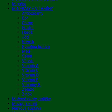
Migréna
MINERÁLY + VITAMÍNY
Antioxidanty
Bor
Chróm
Fosfor
Horčík
Jód
Kremík
Kyselina listová
Meď
Selén
Vápnik
Vitamín A
Vitamín C
Vitamín D
Vitamín E
Vitamíny B
Zelezo
Zinok
Močové cesty, obličky
Mozog, pamäť
Nervová sústava