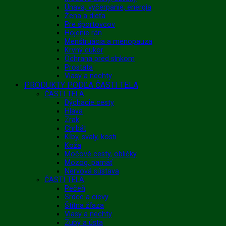
Únava, vyčerpanie, energia
Žena a dieťa
Pre športovcov
Hojenie rán
Menštruácia a menopauza
Krvný cukor
Ochrana pred slnkom
Prostata
Vlasy a nechty
PRODUKTY PODĽA ČASTI TELA
ČASTI TELA
Dýchacie cesty
Hlava
Zrak
Chrbát
Kĺby, svaly, kosti
Koža
Močové cesty, obličky
Mozog, pamäť
Nervová sústava
ČASTI TELA
Pečeň
Srdce a cievy
Štítna žľaza
Vlasy a nechty
Zuby a ústa