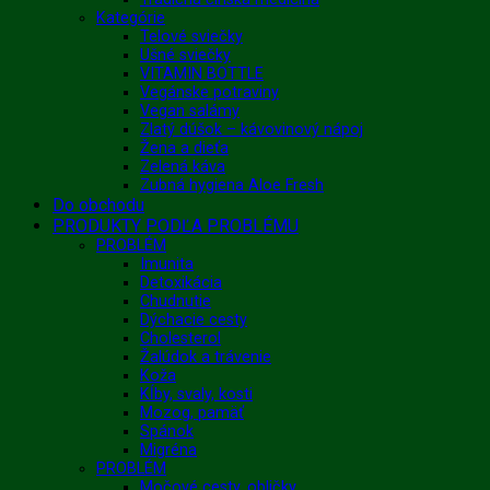
Kategórie
Telové sviečky
Ušné sviečky
VITAMIN BOTTLE
Vegánske potraviny
Vegan salámy
Zlatý dúšok – kávovinový nápoj
Žena a dieťa
Zelená káva
Zubná hygiena Aloe Fresh
Do obchodu
PRODUKTY PODĽA PROBLÉMU
PROBLÉM
Imunita
Detoxikácia
Chudnutie
Dýchacie cesty
Cholesterol
Žalúdok a trávenie
Koža
Kĺby, svaly, kosti
Mozog, pamäť
Spánok
Migréna
PROBLÉM
Močové cesty, obličky