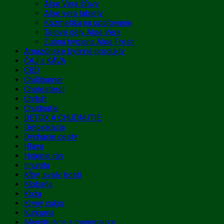
Aloe Vera šťavy
Aloe vera tablety
Kozmetika na opaľovanie
Telové gély Aloe Vera
Zubná hygiena Aloe Fresh
Amazónske bylinné produkty
ČAJ a KÁVA
CBD
Chilliburner
Cholesterol
Chrbát
Chudnutie
DETOX A CHUDNUTIE
Detoxikácia
Dýchacie cesty
Hlava
Hojenie rán
Imunita
Kĺby, svaly, kosti
Klobaňa
Koža
Krvný cukor
Kurkuma
Menštruácia a menopauza