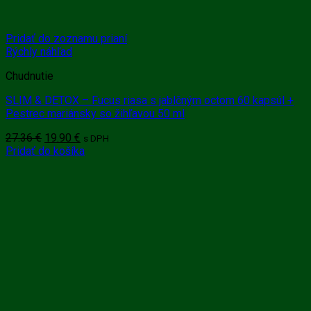
Pridať do zoznamu prianí
Rýchly náhľad
Chudnutie
SLIM & DETOX – Fucus riasa s jablčným octom 60 kapsúl +
Pestrec mariánsky so žihľavou 50 ml
Pôvodná
Aktuálna
27.36
€
19.90
€
s DPH
cena
cena
Pridať do košíka
bola:
je:
27.36 €.
19.90 €.