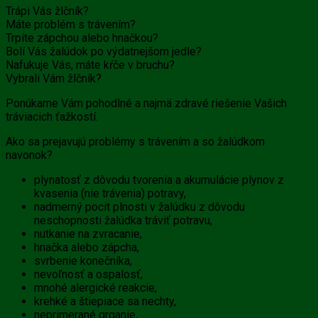
Trápi Vás žlčník?
Máte problém s trávením?
Trpíte zápchou alebo hnačkou?
Bolí Vás žalúdok po výdatnejšom jedle?
Nafukuje Vás, máte kŕče v bruchu?
Vybrali Vám žlčník?
Ponúkame Vám pohodlné a najmä zdravé riešenie Vašich
tráviacich ťažkostí.
Ako sa prejavujú problémy s trávením a so žalúdkom
navonok?
plynatosť z dôvodu tvorenia a akumulácie plynov z
kvasenia (nie trávenia) potravy,
nadmerný pocit plnosti v žalúdku z dôvodu
neschopnosti žalúdka tráviť potravu,
nutkanie na zvracanie,
hnačka alebo zápcha,
svrbenie konečníka,
nevoľnosť a ospalosť,
mnohé alergické reakcie,
krehké a štiepiace sa nechty,
neprimerané grganie,