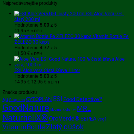
Najpredávanejšie produkty
ESI Aloe Vera GÉL
čistý 200 ml
Hodnotenie
5.00
z 5
11.95
€
s DPH
Vitamin Bottle Fe
ŽELEZO 30 kaps
Hodnotenie
4.77
z 5
11.50
€
s DPH
ESI Aloe vera Čistá šťava 1 liter
Hodnotenie
5.00
z 5
Pôvodná
Aktuálna
14.95
€
12.95
€
s DPH
cena
cena
Značka produktu
bola:
je:
ESI
14.95 €.
12.95 €.
CYTOPLAN
Food Detective™
aju
Biogema
GoodNature
MRL
klobana
klobanky
NaturheliX®
OroVerde®
SEPEA
veg1
Zlatý dúšok
VitaminBottle