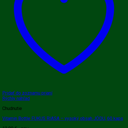
Pridať do zoznamu prianí
Rýchly náhľad
Chudnutie
Vitamin Bottle FUKUS RIASA – vysoký obsah JÓDU, 60 kaps