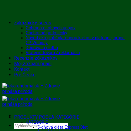
Skip
Zákaznícky servis
to
Ochrana osobných údajov
Obchodné podmienky
content
Návod ako platiť platobnou kartou v platobnej bráne
GP Webpay
Doprava a platba
Vrátenie tovaru / reklamácia
Recenzie zákazníkov
Môj zoznam prianí
Kontakt
Pre Česko
PRODUKTY PODĽA KATEGÓRIE
KATEGÓRIE
Hľadať:
5-dňová diéta Express Diet