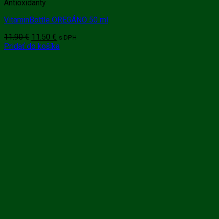
Antioxidanty
VitaminBottle OREGÁNO 50 ml
Pôvodná
Aktuálna
11.90
€
11.50
€
s DPH
cena
cena
Pridať do košíka
bola:
je:
11.90 €.
11.50 €.