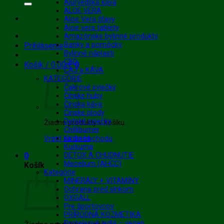
Ajurvédska káva
ALOE VERA
Aloe Vera šťavy
Aloe vera tablety
Amazónske bylinné produkty
Banky a pomôcky
Prihlásenie
Bylinné náplasti
CBD
Košík /
0.00
€
0
ČAJ a KÁVA
KATEGÓRIE
Čakrové sviečky
Čínske huby
Čínska káva
Čínske plody
Detské sviečky
Žiadne produkty v košíku.
Chilliburner
Klobaňa
Vrátiť sa do obchodu
Kurkuma
0
DETOX A CHUDNUTIE
Mecelium (AHCC)
Košík
Kategórie
MINERÁLY + VITAMÍNY
Ochrana pred slnkom
OXGALL
Pre športovcov
PRÍRODNÁ KOZMETIKA
Proteínové jedlá – vegan