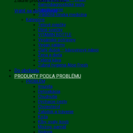
Žiadne produkty v košíku.
Samodiagnostické testy
Sviečkovanie
Vrátiť sa do obchodu
Tradičná čínska medicína
Kategórie
Telové sviečky
Ušné sviečky
VITAMIN BOTTLE
Vegánske potraviny
Vegan salámy
Zlatý dúšok – kávovinový nápoj
Žena a dieťa
Zelená káva
Zubná hygiena Aloe Fresh
Do obchodu
PRODUKTY PODĽA PROBLÉMU
PROBLÉM
Imunita
Detoxikácia
Chudnutie
Dýchacie cesty
Cholesterol
Žalúdok a trávenie
Koža
Kĺby, svaly, kosti
Mozog, pamäť
Spánok