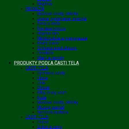
Migréna
PROBLÉM
Močové cesty, obličky
Únava, vyčerpanie, energia
Žena a dieťa
Pre športovcov
Hojenie rán
Menštruácia a menopauza
Krvný cukor
Ochrana pred slnkom
Prostata
Vlasy a nechty
PRODUKTY PODĽA ČASTI TELA
ČASTI TELA
Dýchacie cesty
Hlava
Zrak
Chrbát
Kĺby, svaly, kosti
Koža
Močové cesty, obličky
Mozog, pamäť
Nervová sústava
ČASTI TELA
Pečeň
Srdce a cievy