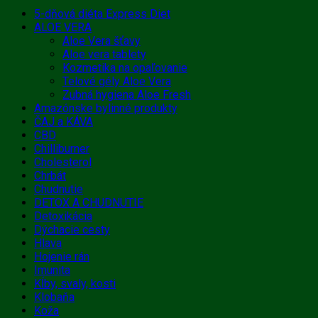
5-dňová diéta Express Diet
ALOE VERA
Aloe Vera šťavy
Aloe vera tablety
Kozmetika na opaľovanie
Telové gély Aloe Vera
Zubná hygiena Aloe Fresh
Amazónske bylinné produkty
ČAJ a KÁVA
CBD
Chilliburner
Cholesterol
Chrbát
Chudnutie
DETOX A CHUDNUTIE
Detoxikácia
Dýchacie cesty
Hlava
Hojenie rán
Imunita
Kĺby, svaly, kosti
Klobaňa
Koža