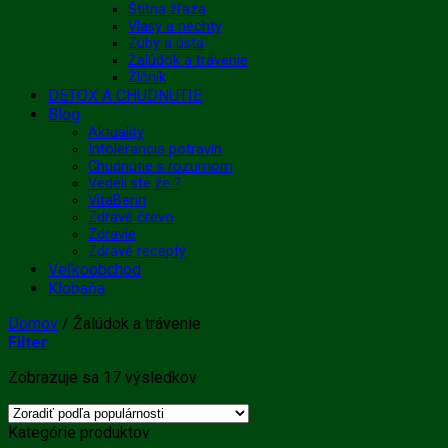
Štítna žľaza
Vlasy a nechty
Zuby a ústa
Žalúdok a trávenie
Žlčník
DETOX A CHUDNUTIE
Blog
Aktuality
Intolerancia potravín
Chudnutie s rozumom
Vedeli ste že ?
VitaBerin
Zdravé črevo
Zdravie
Zdravé recepty
Veľkoobchod
Klobaňa
Domov
/
Žalúdok a trávenie
Filter
Zoradené
Zobrazuje sa 17 výsledkov
podľa
popularity
Kategórie produktov