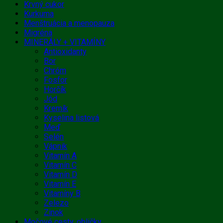
Krvný cukor
Kurkuma
Menštruácia a menopauza
Migréna
MINERÁLY + VITAMÍNY
Antioxidanty
Bor
Chróm
Fosfor
Horčík
Jód
Kremík
Kyselina listová
Meď
Selén
Vápnik
Vitamín A
Vitamín C
Vitamín D
Vitamín E
Vitamíny B
Zelezo
Zinok
Močové cesty, obličky