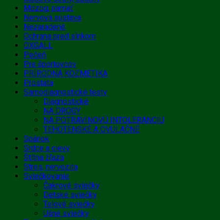
Mozog, pamäť
Nervová sústava
Nezaradené
Ochrana pred slnkom
OXGALL
Pečeň
Pre športovcov
PRÍRODNÁ KOZMETIKA
Prostata
Samodiagnostické testy
Diagnostické
NA DROGY
NA POTRAVINOVÚ INTOLERANCIU
TEHOTENSKÉ A OVULAČNÉ
Spánok
Srdce a cievy
Štítna žľaza
Stres, nervozita
Sviečkovanie
Čakrové sviečky
Detské sviečky
Telové sviečky
Ušné sviečky