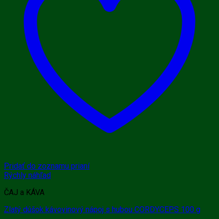
Pridať do zoznamu prianí
Rýchly náhľad
ČAJ a KÁVA
Zlatý dúšok kávovinový nápoj s hubou CORDYCEPS 100 g