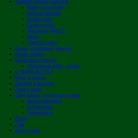
Tradičná čínska medicína
Banky a pomôcky
Bylinné náplasti
Čínske huby
Čínske plody
Mecelium (AHCC)
Moxy
Tradičné wany
Únava, vyčerpanie, energia
Vegan salámy
Vegánske potraviny
Proteínové jedlá - vegan
VITAMIN BOTTLE
Vlasy a nechty
Žalúdok a trávenie
Žena a dieťa
Zlatý dúšok - kávovinový nápoj
Ajurvédska káva
Čínska káva
Zelená káva
Žlčník
Zrak
Zuby a ústa